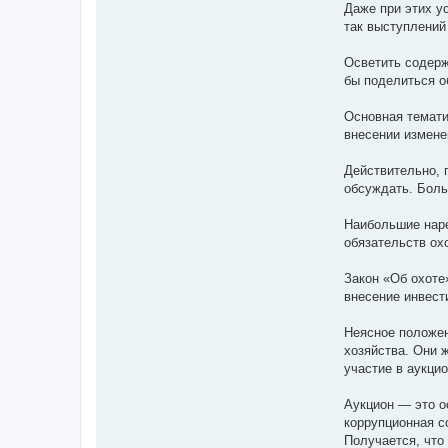
Даже при этих у
так выступлений
Осветить содерж
бы поделиться о
Основная темати
внесении измене
Действительно, 
обсуждать. Боль
Наибольшие наре
обязательств ох
Закон «Об охоте»
внесение инвести
Неясное положен
хозяйства. Они 
участие в аукцио
Аукцион — это о
коррупционная с
Получается, что