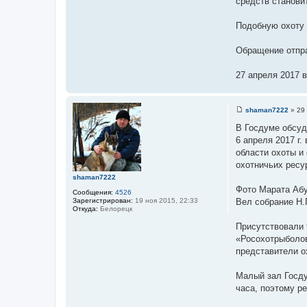
средств станови
Подобную охоту 
Обращение отпра
27 апреля 2017 в
shaman7222
»
29
С
о
В Госдуме обсуд
о
6 апреля 2017 г
б
щ
области охоты и
е
охотничьих ресу
н
и
shaman7222
е
Фото Марата Аб
Сообщения:
4526
Зарегистрирован:
19 ноя 2015, 22:33
Вел собрание Н.
Откуда:
Белорецк
Присутствовали 
«Росохотрыболов
представители о
Малый зал Госду
часа, поэтому р