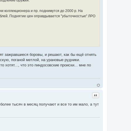
продление оружия.
и коллекционера и пр. поднимутся до 2000 р. На
ублей. Поднятие цен оправдывается "убыточностью" ЛРО
дят зажравшиеся боровы, и решают, как бы ещё отнять
скую, поганой метлой, на урановые рудники.
 хотят..., что это пиндосовские происки... мне по
Цитата
более тысяч в месяц получают и все то им мало, а тут