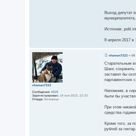
е
ш
и
Выход депутат в
й
муниципалитета,
Источник: polit.in
8 апреля 2017 в 
shaman7222
»
08
С
о
Старательным в
о
Шанс сохранить 
б
щ
заставил бы охо
е
парламентских с
н
и
shaman7222
е
Напомним, в сер
Сообщения:
4526
Зарегистрирован:
19 ноя 2015, 22:33
были бы участво
Откуда:
Белорецк
При этом никако
средства годами
Кроме того, за 
рублей за гекта