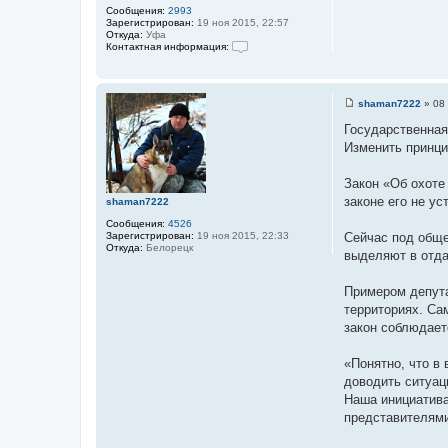
Сообщения:
2993
Зарегистрирован:
19 ноя 2015, 22:57
Откуда:
Уфа
Контактная информация:
К
о
н
т
shaman7222
»
08
а
С
к
о
Государственная
т
о
н
Изменить принци
б
а
щ
я
е
и
Закон «Об охоте
н
н
и
законе его не ус
shaman7222
ф
е
о
Сообщения:
4526
р
Зарегистрирован:
19 ноя 2015, 22:33
Сейчас под обще
м
Откуда:
Белорецк
а
выделяют в отда
ц
и
я
Примером депута
п
территориях. Са
о
л
закон соблюдает
ь
з
о
«Понятно, что в
в
доводить ситуац
а
т
Наша инициатива
е
представителями
л
я
Л