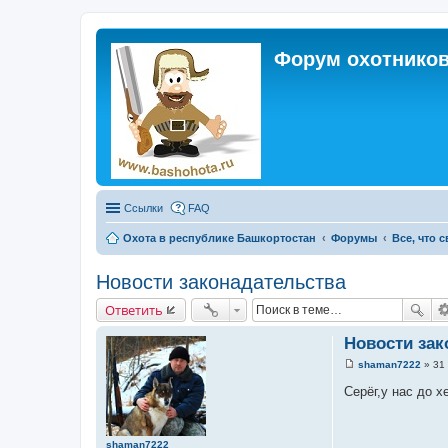
Форум охотников
Ссылки
FAQ
Охота в республике Башкортостан
Форумы
Все, что 
Новости законадательства
Ответить
Новости зак
shaman7222
»
31
С
о
Серёг,у нас до х
о
б
щ
е
shaman7222
н