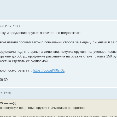
 апр 2017, 13:21
упку и продление оружия значительно подорожают
рвом чтении прошел закон о повышении сборов за выдачу лицензии и за 
едложили поднять цены на лицензии: покупка оружия, получение лицензи
оружие до 500 р., продление разрешения на оружие станет стоить 250 р
остью сделать ее окупаемой.
жно посмотреть тут:
https://goo.gl/K0sr0L
09:39
7, 17:59
22 писал(а):
на покупку и продление оружия значительно подорожают