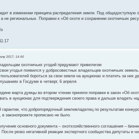
идит в изменении принципа распределения земли. Под общедоступную о
 а не региональных. Поправки к «Об охоте и сохранении охотничьих рес
fo
11:17
 апр 2017, 14:40
ладельцам охотничьих угодий придумают привелегии
свои угодья появился у добросовестных владельцев охотничьих земель.
тпользователей бороться за свои земли на аукционах и платить за них 
лушаниях в Госдуме в четверг, 6 апреля.
едине марта думцы во втором чтении приняли поправки в закон «Об охо
вать в аукционах для подтверждения своего права и дальше владеть на
й гарантии, что добропорядочный землевладелец по результатам конкурс
, в законопроекте прописано не было.
получение основного документа – охотхозяйственного соглашения – биз
р. После резко негативной реакции экспертного сообщества депутаты и ч