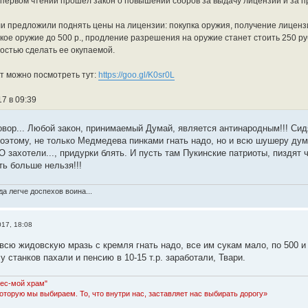
в первом чтении прошел закон о повышении сборов за выдачу лицензии и за 
и предложили поднять цены на лицензии: покупка оружия, получение лицензи
кое оружие до 500 р., продление разрешения на оружие станет стоить 250 р
остью сделать ее окупаемой.
т можно посмотреть тут:
https://goo.gl/K0sr0L
7 в 09:39
говор... Любой закон, принимаемый Думай, является антинародным!!! Си
 Поэтому, не только Медмедева пинками гнать надо, но и всю шушеру дум
захотели..., придурки блять. И пусть там Пукинские патриоты, пиздят что
ть больше нельзя!!!
а легче доспехов воина...
017, 18:08
всю жидовскую мразь с кремля гнать надо, все им сукам мало, по 500 и 
 станков пахали и пенсию в 10-15 т.р. заработали, Твари.
Лес-мой храм"
которую мы выбираем. То, что внутри нас, заставляет нас выбирать дорогу»