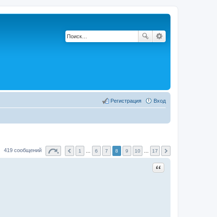
Регистрация
Вход
419 сообщений
1
…
6
7
8
9
10
…
17
Цитата