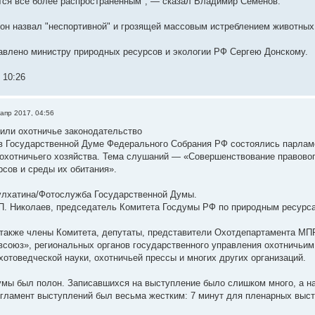
тся все более распространенным", — сказал Владимир Семенов.
он назвал "неспортивной" и грозящей массовым истреблением животных
влено министру природных ресурсов и экологии РФ Сергею Донскому.
 10:26
 апр 2017, 04:56
или охотничье законодательство
. в Государственной Думе Федерального Собрания РФ состоялись парлам
 охотничьего хозяйства. Тема слушаний — «Совершенствование правовог
рсов и среды их обитания».
улхатина/Фотослужба Государственной Думы.
П. Николаев, председатель Комитета Госдумы РФ по природным ресурс
также члены Комитета, депутаты, представители Охотдепартамента МП
союз», региональных органов государственного управления охотничьим 
хотоведческой науки, охотничьей прессы и многих других организаций.
мы был полон. Записавшихся на выступление было слишком много, а на 
егламент выступлений был весьма жестким: 7 минут для пленарных выст