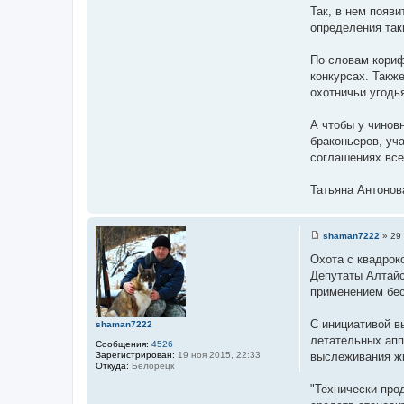
Так, в нем появ
определения так
По словам кориф
конкурсах. Такж
охотничьи угодь
А чтобы у чинов
браконьеров, уч
соглашениях все
Татьяна Антонова
shaman7222
»
29
С
о
Охота с квадрок
о
Депутаты Алтайс
б
щ
применением бе
е
н
и
С инициативой в
shaman7222
е
летательных аппа
Сообщения:
4526
Зарегистрирован:
19 ноя 2015, 22:33
выслеживания жи
Откуда:
Белорецк
"Технически про