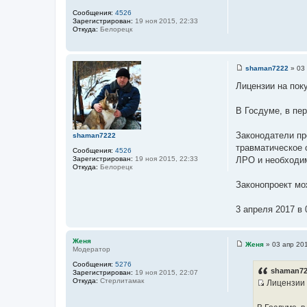
и
Сообщения:
4526
е
Зарегистрирован:
19 ноя 2015, 22:33
Откуда:
Белорецк
shaman7222
»
03
С
о
Лицензии на пок
о
б
щ
В Госдуме, в пе
е
н
и
Законодатели пр
shaman7222
е
травматическое 
Сообщения:
4526
Зарегистрирован:
19 ноя 2015, 22:33
ЛРО и необходим
Откуда:
Белорецк
Законопроект мо
3 апреля 2017 в 
Женя
Женя
»
03 апр 201
Модератор
С
о
Сообщения:
5276
о
shaman72
Зарегистрирован:
19 ноя 2015, 22:07
б
Откуда:
Стерлитамак
Лицензии 
щ
И
е
н
с