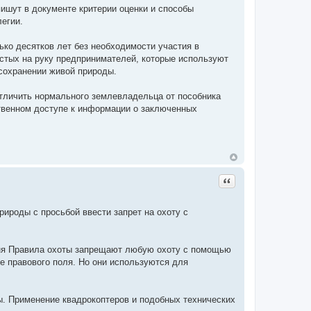
пишут в документе критерии оценки и способы
егии.
ько десятков лет без необходимости участия в
истых на руку предпринимателей, которые используют
 сохранении живой природы.
отличить нормального землевладельца от пособника
ственном доступе к информации о заключенных
Цитата
ироды с просьбой ввести запрет на охоту с
дня Правила охоты запрещают любую охоту с помощью
не правового поля. Но они используются для
ы. Применение квадрокоптеров и подобных технических