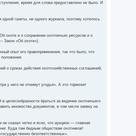
ступления, время для слова предоставлено не было. И
 одной газеты, ни одного журнала, поэтому хотелось
б охоте и о сохранении охотничьих ресурсов и о
— Закон «Об охоте»).
нный опыт его правоприменения, так что было, что
 положения.
ий о сроках действия охотхозяйственных соглашений,
ра у него не отнимут угодья». А это тормозит
 в целесообразности браться за ведение охотничьего
авить множество документов, в том числе заявку на
не сказал четко и ясно, что аукцион — главная
енег. Куда там бедным обществам охотников!
«государственно безответственных».