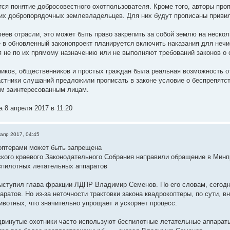
ится понятие добросовестного охотпользователя. Кроме того, авторы про
их добропорядочных землевладельцев. Для них будут прописаны привил
еев отрасли, это может быть право закрепить за собой землю на нескол
е в обновленный законопроект планируется включить наказания для неч
я не по их прямому назначению или не выполняют требований законов о
ников, общественников и простых граждан была реальная возможность 
астники слушаний предложили прописать в законе условие о беспрепят
м заинтересованным лицам.
 8 апреля 2017 в 11:20
 апр 2017, 04:45
оптерами может быть запрещена
кого краевого Законодательного Собрания направили обращение в Минпр
спилотных летательных аппаратов
ыступил глава фракции ЛДПР Владимир Семенов. По его словам, сего
ратов. Но из-за неточности трактовки закона квадрокоптеры, по сути, в
вотных, что значительно упрощает и ускоряет процесс.
двинутые охотники часто используют беспилотные летательные аппарат