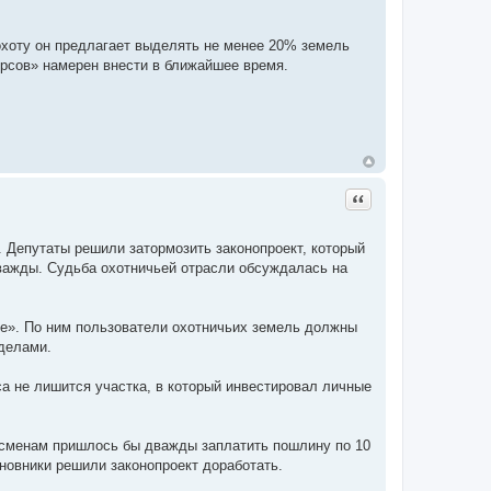
хоту он предлагает выделять не менее 20% земель
урсов» намерен внести в ближайшее время.
Цитата
 Депутаты решили затормозить законопроект, который
дважды. Судьба охотничьей отрасли обсуждалась на
те». По ним пользователи охотничьих земель должны
делами.
а не лишится участка, в который инвестировал личные
несменам пришлось бы дважды заплатить пошлину по 10
иновники решили законопроект доработать.