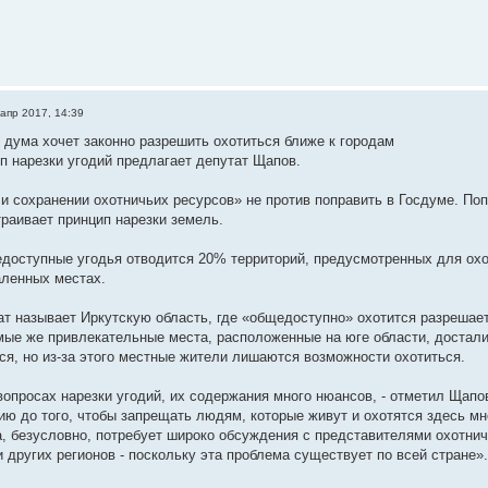
 апр 2017, 14:39
 дума хочет законно разрешить охотиться ближе к городам
п нарезки угодий предлагает депутат Щапов.
 и сохранении охотничьих ресурсов» не против поправить в Госдуме. П
траивает принцип нарезки земель.
доступные угодья отводится 20% территорий, предусмотренных для охот
ленных местах.
т называет Иркутскую область, где «общедоступно» охотится разрешае
мые же привлекательные места, расположенные на юге области, достали
ся, но из-за этого местные жители лишаются возможности охотиться.
 вопросах нарезки угодий, их содержания много нюансов, - отметил Щапо
ию до того, чтобы запрещать людям, которые живут и охотятся здесь мн
, безусловно, потребует широко обсуждения с представителями охотнич
 других регионов - поскольку эта проблема существует по всей стране».