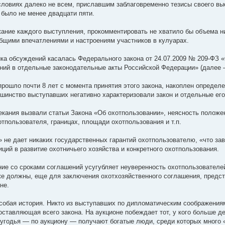
словиях далеко не всем, приславшим заблаговременно тезисы своего вы
 было не менее двадцати пяти.
ание каждого выступления, прокомментировать не хватило бы объема ни
бщими впечатлениями и настроениям участников в кулуарах.
ка обсуждений касалась Федерального закона от 24.07.2009 № 209-ФЗ «О
ний в отдельные законодательные акты Российской Федерации» (далее 
прошло почти 8 лет с момента принятия этого закона, накоплен определе
шинство выступавших негативно характеризовали закон и отдельные его
кания вызвали статьи Закона «Об охотпользовании», неясность положен
отпользователя, границах, площади охотпользования и т.п.
 не дает никаких государственных гарантий охотпользователю, «что завт
ций в развитие охотничьего хозяйства и конкретного охотпользования.
ие со сроками соглашений усугубляет неуверенность охотпользователей
же должны, еще для заключения охотхозяйственного соглашения, предст
не.
собая история. Никто из выступавших по дипломатическим соображениям 
оставляющая всего закона. На аукционе побеждает тот, у кого больше д
 угодья — по аукциону — получают богатые люди, среди которых много 