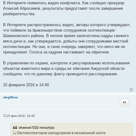
В Интернете появилось видео конфликта. Как сообщил прокурор
Алексей Абросимов, результаты предоставят после завершения
разбирательства.
В Интернете распространилось видео, авторы которого утверждают,
что поймали за браконьерством сотрудников охотинспекции
Шимановского района. В ночное время запечатлены кадры свежего
мяса дичи и, как утверждается, добыты они сотрудниками местной
охотинспекции. Но они, в свою очередь заверяют, что мясо им не
принадлежит. Голоса за кадром настаивают на обратном.
В управлении по охране, контролю и регулированию использования
объектов животного мира и среды их обитания Амурской области
сообщили, что по данному факту проводится расследование.
15 февраля 2016 в 14:40
oleg28rus
Цитата
15 фев 2016, 19:45
С
о
о
shaman7222 писал(а):
б
Охотинспекторов заподозрили в незаконной охоте
щ