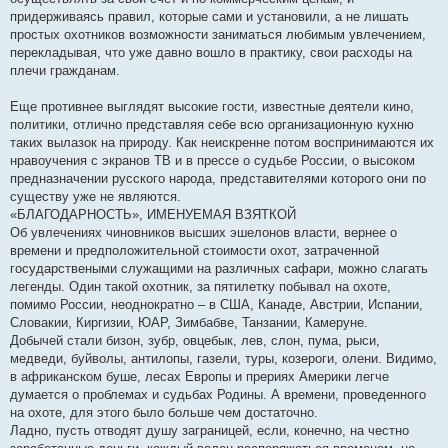
придерживаясь правил, которые сами и установили, а не лишать
простых охотников возможности заниматься любимым увлечением,
перекладывая, что уже давно вошло в практику, свои расходы на
плечи гражданам.
Еще противнее выглядят высокие гости, известные деятели кино,
политики, отлично представляя себе всю организационную кухню
таких вылазок на природу. Как неискренне потом воспринимаются их
нравоучения с экранов ТВ и в прессе о судьбе России, о высоком
предназначении русского народа, представителями которого они по
существу уже не являются.
«БЛАГОДАРНОСТЬ», ИМЕНУЕМАЯ ВЗЯТКОЙ
Об увлечениях чиновников высших эшелонов власти, вернее о
времени и предположительной стоимости охот, затраченной
государствеными служащими на различных сафари, можно слагать
легенды. Один такой охотник, за пятилетку побывал на охоте,
помимо России, неоднократно – в США, Канаде, Австрии, Испании,
Словакии, Киргизии, ЮАР, Зимбабве, Танзании, Камеруне.
Добычей стали бизон, зубр, овцебык, лев, слон, пума, рыси,
медведи, буйволы, антилопы, газели, туры, козероги, олени. Видимо,
в африканском буше, лесах Европы и прериях Америки легче
думается о проблемах и судьбах Родины. А времени, проведенного
на охоте, для этого было больше чем достаточно.
Ладно, пусть отводят душу заграницей, если, конечно, на честно