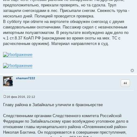
предположительно, приехали проверять, но та сдохла. Труп
затащили снегоходами в лес. Присыпали снегом. Свежесть трупа -
несколько дней. Полицией проводится проверка.
В субботу при облете на вертолете обнаружен снегоход с двумя
самодовольными охотничками. Пассажир сидел с незачехленным
импортным полуавтоматом. В результате возбуждено адм.дело по
ч.1 ст.8.37 КоАП РФ (нахождение во время охоты на мех. ТС с
расчехленным оружием). Материал направляется в суд.
shaman7222
Цитата
16 фев 2016, 22:12
С
о
Главу района в Забайкалье уличили в браконьерстве
о
б
щ
Следственными органами Следственного комитета Российской
е
Федерации по Забайкальскому краю возбуждено уголовное дело в
н
и
отношении главы муниципального района «Оловяннинский район»
е
Николая Бахтина. Он подозревается в совершении преступления,