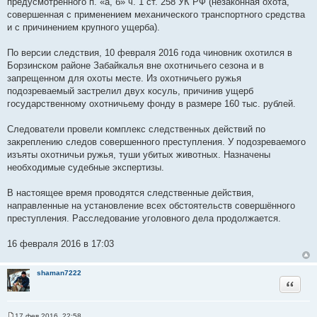
предусмотренного п. «а, б» ч. 1 ст. 258 УК РФ (незаконная охота,
совершенная с применением механического транспортного средства
и с причинением крупного ущерба).
По версии следствия, 10 февраля 2016 года чиновник охотился в
Борзинском районе Забайкалья вне охотничьего сезона и в
запрещенном для охоты месте. Из охотничьего ружья
подозреваемый застрелил двух косуль, причинив ущерб
государственному охотничьему фонду в размере 160 тыс. рублей.
Следователи провели комплекс следственных действий по
закреплению следов совершенного преступления. У подозреваемого
изъяты охотничьи ружья, туши убитых животных. Назначены
необходимые судебные экспертизы.
В настоящее время проводятся следственные действия,
направленные на установление всех обстоятельств совершённого
преступления. Расследование уголовного дела продолжается.
16 февраля 2016 в 17:03
shaman7222
Цитата
17 фев 2016, 22:58