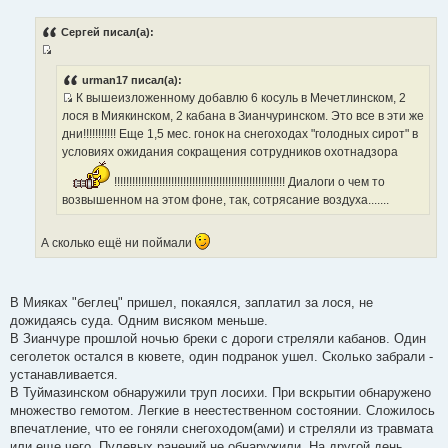
С
о
о
Сергей писал(а):
б
щ
И
е
н
с
urman17 писал(а):
и
К вышеизложенному добавлю 6 косуль в Мечетлинском, 2
т
е
И
лося в Миякинском, 2 кабана в Зианчуринском. Это все в эти же
о
с
дни!!!!!!!!!!! Еще 1,5 мес. гонок на снегоходах "голодных сирот" в
ч
т
условиях ожидания сокращения сотрудников охотнадзора
н
о
и
!!!!!!!!!!!!!!!!!!!!!!!!!!!!!!!!!!!!!!!!!!!!!!!!!!!!!!!!! Диалоги о чем то
ч
к
возвышенном на этом фоне, так, сотрясание воздуха.......
н
ц
и
и
к
т
А сколько ещё ни поймали
ц
а
и
т
т
ы
В Мияках "беглец" пришел, покаялся, заплатил за лося, не
а
дожидаясь суда. Одним висяком меньше.
т
В Зианчуре прошлой ночью бреки с дороги стреляли кабанов. Один
ы
сеголеток остался в кювете, один подранок ушел. Сколько забрали -
устанавливается.
В Туймазинском обнаружили труп лосихи. При вскрытии обнаружено
множество гемотом. Легкие в неестественном состоянии. Сложилось
впечатление, что ее гоняли снегоходом(ами) и стреляли из травмата
или еще чего. Пулевых ранений не обнаружили. На другой день,