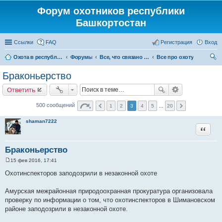
Форум охотников республики
Башкортостан
Ссылки
FAQ
Регистрация
Вход
Охота в республике Башкортостан
Форумы
Все, что связано с охотой
Все про охоту
ои
Браконьерство
ск
Ответить
500 сообщений
1
2
3
4
5
…
20
shaman7222
Цитата
Браконьерство
15 фев 2016, 17:41
С
о
Охотинспекторов заподозрили в незаконной охоте
о
б
щ
Амурская межрайонная природоохранная прокуратура организовала
е
проверку по информации о том, что охотинспекторов в Шимановском
н
и
районе заподозрили в незаконной охоте.
е