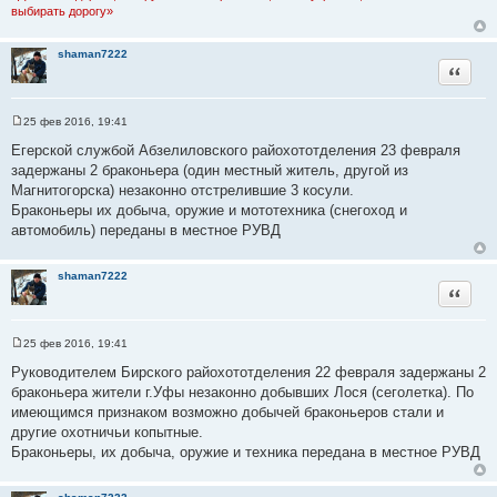
е
выбирать дорогу»
shaman7222
Цитата
25 фев 2016, 19:41
С
о
Егерской службой Абзелиловского райохототделения 23 февраля
о
задержаны 2 браконьера (один местный житель, другой из
б
щ
Магнитогорска) незаконно отстрелившие 3 косули.
е
Браконьеры их добыча, оружие и мототехника (снегоход и
н
и
автомобиль) переданы в местное РУВД
е
shaman7222
Цитата
25 фев 2016, 19:41
С
о
Руководителем Бирского райохототделения 22 февраля задержаны 2
о
браконьера жители г.Уфы незаконно добывших Лося (сеголетка). По
б
щ
имеющимся признаком возможно добычей браконьеров стали и
е
другие охотничьи копытные.
н
и
Браконьеры, их добыча, оружие и техника передана в местное РУВД
е