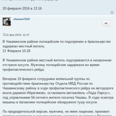
20 февраля 2016 в 13:16
shaman7222
Цитата
22 фев 2016, 11:27
С
о
В Чишминском районе полицейские по подозрению в браконьерстве
о
задержан местный житель
б
щ
21 Февраля 10:28
е
н
и
В Чишминском районе местный житель подозревается в незаконном
е
отстреле косули. Мужчину полицейские задержали во время
профилактического рейда.
Вечером 19 февраля сотрудники мобильной группы по
противодействию браконьерству Отдела МВД России по
Чишминскому району в ходе профилактического рейда на автодороге
возле деревни Ибрагимово, остановили автомобиль «Лада Ларгус»,
под управлением 56-летнего жителя поселка Чишмы. В ходе осмотра
машины в багажнике полицейские обнаружили тушу косули.
По предварительной версии, мужчина, не имея лицензии, произвел