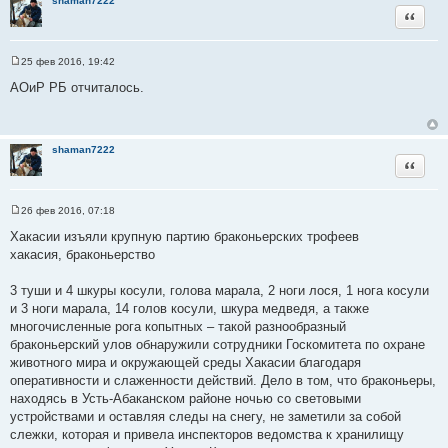
shaman7222
Цитата
25 фев 2016, 19:42
С
о
АОиР РБ отчиталось.
о
б
щ
е
н
shaman7222
и
Цитата
е
26 фев 2016, 07:18
С
о
Хакасии изъяли крупную партию браконьерских трофеев
о
хакасия, браконьерство
б
щ
е
3 туши и 4 шкуры косули, голова марала, 2 ноги лося, 1 нога косули
н
и
и 3 ноги марала, 14 голов косули, шкура медведя, а также
е
многочисленные рога копытных – такой разнообразный
браконьерский улов обнаружили сотрудники Госкомитета по охране
животного мира и окружающей среды Хакасии благодаря
оперативности и слаженности действий. Дело в том, что браконьеры,
находясь в Усть-Абаканском районе ночью со световыми
устройствами и оставляя следы на снегу, не заметили за собой
слежки, которая и привела инспекторов ведомства к хранилищу