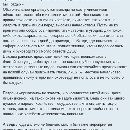
бы «отдых».
Обстоятельнее организуются выезды на охоту чиновников
областного масштаба и их именитых гостей. Независимо от
принадлежности охотничьих хозяйств, считается «за честь» не
ударить в грязь лицом перед высоким начальством. Пусть не ко
времени оно собралось «прочистить» стволы, в угодьях дни покоя,
либо охота закрыта из-за пожароопасной обстановки, все егеря «на
ногах» за несколько дней до приезда, в обходе, где намечается
сафари областного масштаба, полная тишина, чтобы подсобралась
дичь и руководство смогло отвести душу.
Выезды районых представителей милиции, военкоматов в
ближайшие угодья без путевок – не самое грубое нарушение, а на
отстрел лицензионных видов начальники охотхозяйств предпочитают
на всякий случай прикрывать глаза, лишь бы местное начальство
принципиальному егерю или охотоведу не попалось и не испортило
бы «отдых».
Патроны «приказано» не жалеть, и о количестве битой дичи, даже
лицензионной, на такой охоте не задумываются. Ведь они так много
думают о народе, хозяйстве, государстве... что оплатить такую
мелочь, как стоимость проживания, охоты просто «забывают», а
начальники хозяйств «стесняются» напомнить.
А ведь люди далеко не бедные, могли бы такие мероприятия
осуществлять за свой счет и по коммерческим ценам, и