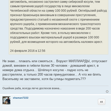
и
автомобиль, незаконно застрелил самку сибирской косули, тем
к
самым причинив ущерб государству в лице минэкологии
ц
Челябинской области на сумму 100 000 рублей. Октябрьский райсуд
и
признал браконьера виновным в совершении преступления,
т
предусмотренного статьей о незаконной охоте с причинением
а
крупного ущерба, с применением механического транспортного
т
средства. Подсудимому назначено наказание в виде 200 часов
ы
обязательных работ. Кроме того, в пользу минэкологии с
подсудимого взыскан материальный ущерб в размере 100 000
рублей, для возмещения которого на автомобиль наложен арест.
24 февраля 2016 в 12:56
Не знаю... плакать или смеяться... Воруют МИЛЛИАРДЫ, отпускают
домой, виновен в гибели более 30 человек - домашний арест, в
номере дома отдыха... Шлёпнул косулю - ладно хоть не
расстреляли, а только 200 часов принудиловки... А что же блять
Васильеву не заставили, хотя бы улицы подметать???
Ошейник раба, всегда легче доспехов воина...
shaman7222
Цитата