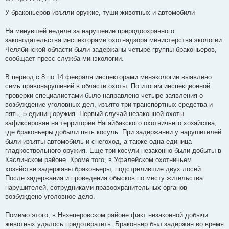
С
о
У браконьеров изъяли оружие, туши животных и автомобили
о
б
щ
На минувшей неделе за нарушение природоохранного
е
законодательства инспекторами охотнадзора министерства экологии
н
и
Челябинской области были задержаны четыре группы браконьеров,
е
сообщает пресс-служба минэкологии.
В период с 8 по 14 февраля инспекторами минэкологии выявлено
семь правонарушений в области охоты. По итогам инспекционной
проверки специалистами было направлено четыре заявления о
возбуждение уголовных дел, изъято три транспортных средства и
пять, 5 единиц оружия. Первый случай незаконной охоты
зафиксирован на территории Нагайбакского охотничьего хозяйства,
где браконьеры добыли пять косуль. При задержании у нарушителей
были изъяты автомобиль и снегоход, а также одна единица
гладкоствольного оружия. Еще три косули незаконно были добыты в
Каслинском районе. Кроме того, в Уфалейском охотничьем
хозяйстве задержаны браконьеры, подстрелившие двух лосей.
После задержания и проведения обысков по месту жительства
нарушителей, сотрудниками правоохранительных органов
возбуждено уголовное дело.
Помимо этого, в Нязеперовском районе факт незаконной добычи
животных удалось предотвратить. Браконьер был задержан во время