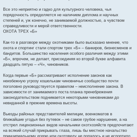
Все это неприятно и гадко для культурного человека, чья
порядочность определяется не наличием диплома и научных
степеней и, уж конечно, не занимаемой должностью, а чувством
справедливости и мерой ответственности.
ОХОТА ТРЕХ «Б»
Как-то в разговоре между охотниками было высказано мнение, что
охота и спортинг стали спортом трех «Б» – банкиров, бизнесменов и
бандитов. Большинство населения особого различия между этими
«Б», впрочем, не делает, присоединяя ко второй букве алфавита
двадцать пятую – «Ч», чиновников.
Когда первые «Б» рассматривают исполнение законов как
неизбежную угрозу кошелькам чиновничье сообщество почти
поголовно руководствуется правилом – неисполнение закона. В
зависимости от занимаемого поста планка пренебрежения
законодательством поднимается некоторыми чиновниками до
невиданной в прежние времена высоты.
Выезды районых представителей милиции, военкоматов в
ближайшие угодья без путевок – не самое грубое нарушение, а на
отстрел лицензионных видов начальники охотхозяйств предпочитают
на всякий случай прикрывать глаза, лишь бы местное начальство
принципиальному егерю или охотоведу не попалось и не испортило