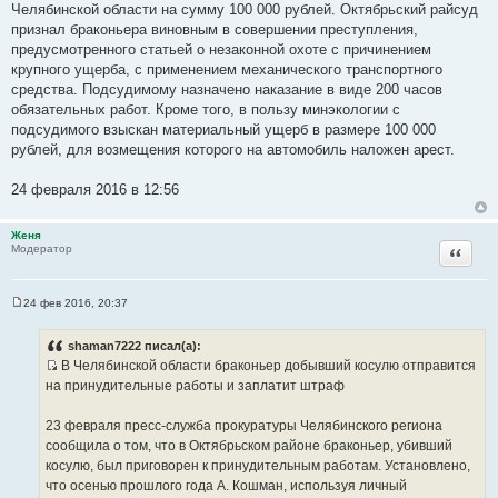
Челябинской области на сумму 100 000 рублей. Октябрьский райсуд
признал браконьера виновным в совершении преступления,
предусмотренного статьей о незаконной охоте с причинением
крупного ущерба, с применением механического транспортного
средства. Подсудимому назначено наказание в виде 200 часов
обязательных работ. Кроме того, в пользу минэкологии с
подсудимого взыскан материальный ущерб в размере 100 000
рублей, для возмещения которого на автомобиль наложен арест.
24 февраля 2016 в 12:56
Женя
Цитата
Модератор
24 фев 2016, 20:37
С
о
о
shaman7222 писал(а):
б
В Челябинской области браконьер добывший косулю отправится
щ
И
е
на принудительные работы и заплатит штраф
н
с
и
т
е
23 февраля пресс-служба прокуратуры Челябинского региона
о
сообщила о том, что в Октябрьском районе браконьер, убивший
ч
косулю, был приговорен к принудительным работам. Установлено,
н
что осенью прошлого года А. Кошман, используя личный