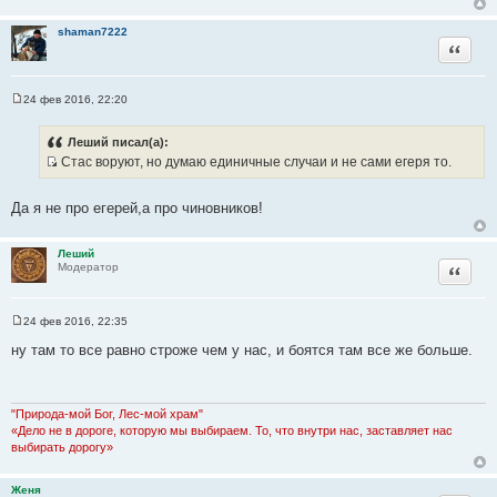
ы
а
shaman7222
т
Цитата
ы
24 фев 2016, 22:20
С
о
о
Леший писал(а):
б
Стас воруют, но думаю единичные случаи и не сами егеря то.
щ
И
е
н
с
и
Да я не про егерей,а про чиновников!
т
е
о
Леший
ч
Цитата
Модератор
н
и
к
24 фев 2016, 22:35
С
ц
о
ну там то все равно строже чем у нас, и боятся там все же больше.
и
о
б
т
щ
а
е
н
"Природа-мой Бог, Лес-мой храм"
т
и
«Дело не в дороге, которую мы выбираем. То, что внутри нас, заставляет нас
ы
е
выбирать дорогу»
Женя