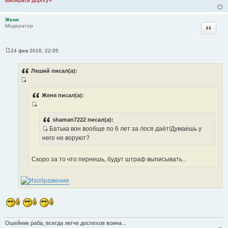
выбирать дорогу»
и
т
т
ы
Женя
а
Цитата
Модератор
т
ы
24 фев 2016, 22:05
С
о
о
Леший писал(а):
б
щ
И
е
н
с
Женя писал(а):
и
т
е
И
о
с
shaman7222 писал(а):
ч
Батька вон вообще по 6 лет за лося даёт!Думаешь у
т
н
И
него не воруют?
о
и
с
ч
к
т
н
Скоро за то что пернешь, будут штраф выписывать...
ц
о
и
и
ч
к
т
н
ц
а
и
и
т
к
т
ы
ц
а
и
т
Ошейник раба, всегда легче доспехов воина...
т