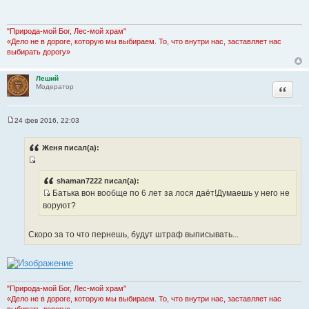
б
ы
щ
е
н
"Природа-мой Бог, Лес-мой храм"
и
«Дело не в дороге, которую мы выбираем. То, что внутри нас, заставляет нас
е
выбирать дорогу»
Леший
Цитата
Модератор
24 фев 2016, 22:03
С
о
о
Женя писал(а):
б
щ
И
е
н
с
shaman7222 писал(а):
и
Батька вон вообще по 6 лет за лося даёт!Думаешь у него не
т
е
И
воруют?
о
с
ч
т
н
Скоро за то что пернешь, будут штраф выписывать...
о
и
ч
к
н
ц
и
и
к
"Природа-мой Бог, Лес-мой храм"
т
«Дело не в дороге, которую мы выбираем. То, что внутри нас, заставляет нас
ц
а