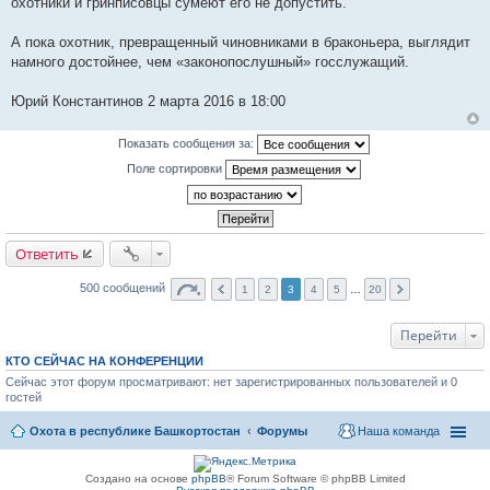
охотники и гринписовцы сумеют его не допустить.
А пока охотник, превращенный чиновниками в браконьера, выглядит
намного достойнее, чем «законопослушный» госслужащий.
Юрий Константинов 2 марта 2016 в 18:00
Показать сообщения за:
Поле сортировки
Ответить
500 сообщений
1
2
3
4
5
…
20
Перейти
КТО СЕЙЧАС НА КОНФЕРЕНЦИИ
Сейчас этот форум просматривают: нет зарегистрированных пользователей и 0
гостей
Охота в республике Башкортостан
Форумы
Наша команда
Создано на основе
phpBB
® Forum Software © phpBB Limited