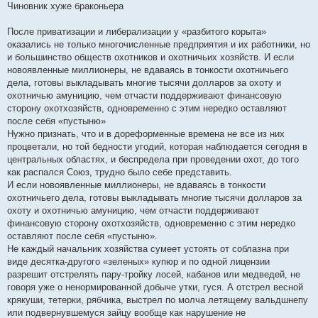
о
Чиновник хуже браконьера
о
б
щ
После приватизации и либерализации у «разбитого корыта»
е
оказались не только многочисленные предприятия и их работники, но
н
и
и большинство обществ охотников и охотничьих хозяйств. И если
е
новоявленные миллионеры, не вдаваясь в тонкости охотничьего
дела, готовы выкладывать многие тысячи долларов за охоту и
охотничью амуницию, чем отчасти поддерживают финансовую
сторону охотхозяйств, одновременно с этим нередко оставляют
после себя «пустыню»
Нужно признать, что и в дореформенные времена не все из них
процветали, но той бедности угодий, которая наблюдается сегодня в
центральных областях, и беспредела при проведении охот, до того
как распался Союз, трудно было себе представить.
И если новоявленные миллионеры, не вдаваясь в тонкости
охотничьего дела, готовы выкладывать многие тысячи долларов за
охоту и охотничью амуницию, чем отчасти поддерживают
финансовую сторону охотхозяйств, одновременно с этим нередко
оставляют после себя «пустыню».
Не каждый начальник хозяйства сумеет устоять от соблазна при
виде десятка-другого «зеленых» купюр и по одной лицензии
разрешит отстрелять пару-тройку лосей, кабанов или медведей, не
говоря уже о ненормированной добыче утки, гуся. А отстрел весной
крякуши, тетерки, рябчика, выстрел по молча летящему вальдшнепу
или подвернувшемуся зайцу вообще как нарушение не