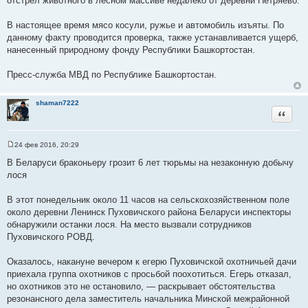
отстрел животного в лесном массиве недалеко от деревни Петряево.
В настоящее время мясо косули, ружье и автомобиль изъяты. По
данному факту проводится проверка, также устанавливается ущерб,
нанесенный природному фонду Республики Башкортостан.
Пресс-служба МВД по Республике Башкортостан.
shaman7222
Цитата
24 фев 2016, 20:29
С
о
В Беларуси браконьеру грозит 6 лет тюрьмы на незаконную добычу
о
лося
б
щ
е
В этот понедельник около 11 часов на сельскохозяйственном поле
н
и
около деревни Ленинск Пуховичского района Беларуси инспекторы
е
обнаружили останки лося. На место вызвали сотрудников
Пуховичского РОВД.
Оказалось, накануне вечером к егерю Пуховичской охотничьей дачи
приехала группа охотников с просьбой поохотиться. Егерь отказал,
но охотников это не остановило, — раскрывает обстоятельства
резонансного дела заместитель начальника Минской межрайонной