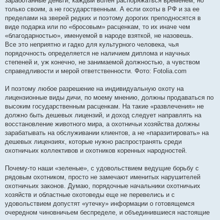
заработанные деньги, каждый волен распоряжаться временем, но
только своим, а не государственным. А если охоты в РФ и за ее
пределами на зверей редких и поэтому дорогих преподносятся в
виде подарка или по «бросовым» расценкам, то их иначе чем
«благодарностью», именуемой в народе взяткой, не назовешь.
Все это неприятно и гадко для культурного человека, чья
порядочность определяется не наличием диплома и научных
степеней и, уж конечно, не занимаемой должностью, а чувством
справедливости и мерой ответственности. Фото: Fotolia.com
И поэтому любое разрешение на индивидуальную охоту на
лицензионные виды дичи, по моему мнению, должны продаваться по
высоким государственным расценкам. На такие «развлечения» не
должно быть дешевых лицензий, и доход следует направлять на
восстановление животного мира, а охотничьи хозяйства должны
зарабатывать на обслуживании клиентов, а не «паразитировать» на
дешевых лицензиях, которые нужно распространять среди
охотничьих коллективов и охотников коренных народностей.
Почему-то наши «зеленые», с удовольствием ведущие борьбу с
рядовым охотником, просто не замечают именитых нарушителей
охотничьих законов. Думаю, порядочные начальники охотничьих
хозяйств и областные охотоведы еще не перевелись и с
удовольствием допустят «утечку» информации о готовящемся
очередном чиновничьем беспределе, и объединившиеся настоящие