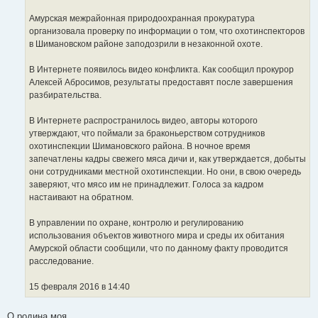
И
е
н
с
Амурская межрайонная природоохранная прокуратура
и
т
е
организовала проверку по информации о том, что охотинспекторов
о
в Шимановском районе заподозрили в незаконной охоте.
ч
н
В Интернете появилось видео конфликта. Как сообщил прокурор
и
Алексей Абросимов, результаты предоставят после завершения
к
разбирательства.
ц
и
В Интернете распространилось видео, авторы которого
т
утверждают, что поймали за браконьерством сотрудников
а
охотинспекции Шимановского района. В ночное время
т
запечатлены кадры свежего мяса дичи и, как утверждается, добыты
ы
они сотрудниками местной охотинспекции. Но они, в свою очередь
заверяют, что мясо им не принадлежит. Голоса за кадром
настаивают на обратном.
В управлении по охране, контролю и регулированию
использования объектов животного мира и среды их обитания
Амурской области сообщили, что по данному факту проводится
расследование.
15 февраля 2016 в 14:40
О родина моя.