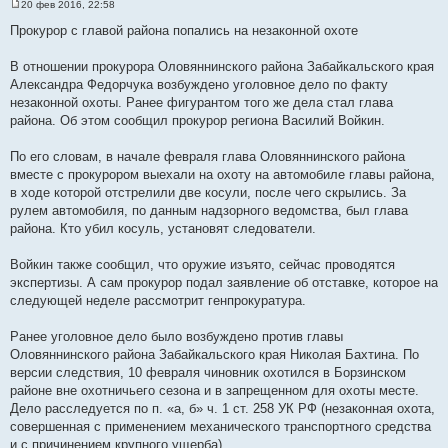
20 фев 2016, 22:58
С
о
Прокурор с главой района попались на незаконной охоте
о
б
щ
В отношении прокурора Оловяннинского района Забайкальского края
е
Александра Федорчука возбуждено уголовное дело по факту
н
и
незаконной охоты. Ранее фигурантом того же дела стал глава
е
района. Об этом сообщил прокурор региона Василий Войкин.
По его словам, в начале февраля глава Оловяннинского района
вместе с прокурором выехали на охоту на автомобиле главы района,
в ходе которой отстрелили две косули, после чего скрылись. За
рулем автомобиля, по данным надзорного ведомства, был глава
района. Кто убил косуль, установят следователи.
Войкин также сообщил, что оружие изъято, сейчас проводятся
экспертизы. А сам прокурор подал заявление об отставке, которое на
следующей неделе рассмотрит генпрокуратура.
Ранее уголовное дело было возбуждено против главы
Оловяннинского района Забайкальского края Николая Бахтина. По
версии следствия, 10 февраля чиновник охотился в Борзинском
районе вне охотничьего сезона и в запрещенном для охоты месте.
Дело расследуется по п. «а, б» ч. 1 ст. 258 УК РФ (незаконная охота,
совершенная с применением механического транспортного средства
и с причинением крупного ущерба).