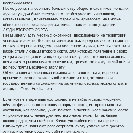
воспринимается.
После урона, нанесенного большинству обществ охотников, когда их
лучшие угодья были «переданы», не без участия чиновников,
богатым банкам, влиятельным мэрам и губернаторам, не многие
общественные организации остались с приличными угодьями.
ЛЮДИ ВТОРОГО СОРТА
Незавидна участь местных охотников, проживающих на территории
«новых» хозяйств. Десятилетиями охотясь в родных лесах, помогая
егерям в охране и поддержании численности дичи, местные охотники
разом стали людьми второго сорта, для которых появление в своих
угодьях запрещено или недоступно в силу того, что новые хозяева,
называя это рыночными отношениями, требуют за охоту на зайца или
по перу почти месячную зарплату.
Об увлечениях чиновников высших эшелонов власти, вернее о
времени и предположительной стоимости охот, затраченной
государствеными служащими на различных сафари, можно слагать
легенды. Фото: Fotolia.com
Если новые владельцы охотхозяйств не забыли своих «корней»,
обилие финансов не вытеснило порядочность, интересы местных
охотников, как правило, учитываются, а появившиеся рабочие места
– приятное дополнение для местного населения. Но так бывает
скорее редко, чем наоборот. Зачастую выбившиеся «из грязи в
князи» тут же начинают рассматривать охоту увлечением-досугом
элиты, к которой сразу же себя и причисляют.