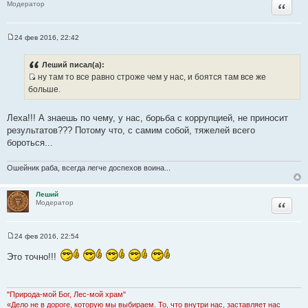
Цитата
Модератор
24 фев 2016, 22:42
С
о
о
Леший писал(а):
б
ну там то все равно строже чем у нас, и боятся там все же
щ
И
е
больше.
н
с
и
т
е
Леха!!! А знаешь по чему, у нас, борьба с коррупцией, не приносит
о
результатов??? Потому что, с самим собой, тяжелей всего
ч
бороться...
н
и
Ошейник раба, всегда легче доспехов воина...
к
ц
Леший
и
Цитата
Модератор
т
а
т
24 фев 2016, 22:54
С
ы
о
Это точно!!!
о
б
щ
е
н
"Природа-мой Бог, Лес-мой храм"
и
«Дело не в дороге, которую мы выбираем. То, что внутри нас, заставляет нас