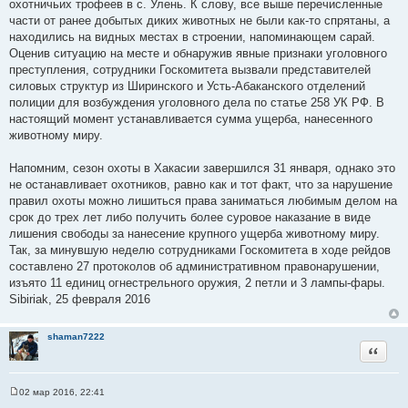
охотничьих трофеев в с. Улень. К слову, все выше перечисленные
части от ранее добытых диких животных не были как-то спрятаны, а
находились на видных местах в строении, напоминающем сарай.
Оценив ситуацию на месте и обнаружив явные признаки уголовного
преступления, сотрудники Госкомитета вызвали представителей
силовых структур из Ширинского и Усть-Абаканского отделений
полиции для возбуждения уголовного дела по статье 258 УК РФ. В
настоящий момент устанавливается сумма ущерба, нанесенного
животному миру.
Напомним, сезон охоты в Хакасии завершился 31 января, однако это
не останавливает охотников, равно как и тот факт, что за нарушение
правил охоты можно лишиться права заниматься любимым делом на
срок до трех лет либо получить более суровое наказание в виде
лишения свободы за нанесение крупного ущерба животному миру.
Так, за минувшую неделю сотрудниками Госкомитета в ходе рейдов
составлено 27 протоколов об административном правонарушении,
изъято 11 единиц огнестрельного оружия, 2 петли и 3 лампы-фары.
Sibiriak, 25 февраля 2016
shaman7222
Цитата
02 мар 2016, 22:41
С