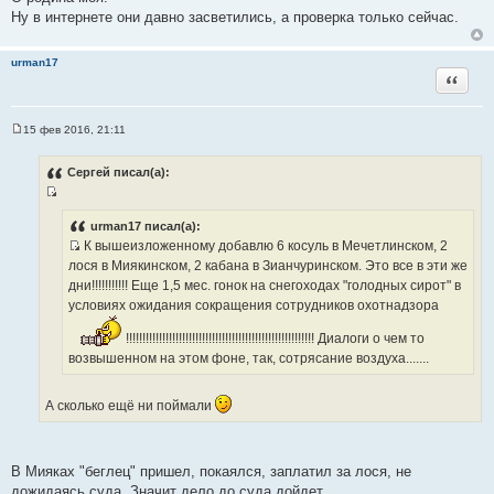
Ну в интернете они давно засветились, а проверка только сейчас.
urman17
Цитата
15 фев 2016, 21:11
С
о
о
Сергей писал(а):
б
щ
И
е
н
с
urman17 писал(а):
и
К вышеизложенному добавлю 6 косуль в Мечетлинском, 2
т
е
И
лося в Миякинском, 2 кабана в Зианчуринском. Это все в эти же
о
с
дни!!!!!!!!!!! Еще 1,5 мес. гонок на снегоходах "голодных сирот" в
ч
т
условиях ожидания сокращения сотрудников охотнадзора
н
о
и
!!!!!!!!!!!!!!!!!!!!!!!!!!!!!!!!!!!!!!!!!!!!!!!!!!!!!!!!! Диалоги о чем то
ч
к
возвышенном на этом фоне, так, сотрясание воздуха.......
н
ц
и
и
к
т
А сколько ещё ни поймали
ц
а
и
т
т
ы
В Мияках "беглец" пришел, покаялся, заплатил за лося, не
а
дожидаясь суда. Значит дело до суда дойдет.