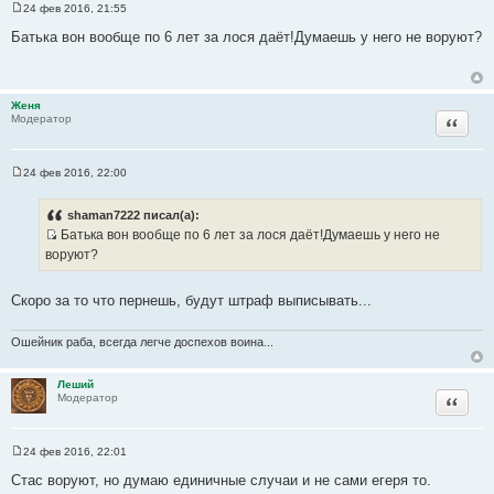
24 фев 2016, 21:55
С
о
Батька вон вообще по 6 лет за лося даёт!Думаешь у него не воруют?
о
б
щ
е
н
Женя
и
Цитата
Модератор
е
24 фев 2016, 22:00
С
о
о
shaman7222 писал(а):
б
Батька вон вообще по 6 лет за лося даёт!Думаешь у него не
щ
И
е
воруют?
н
с
и
т
е
Скоро за то что пернешь, будут штраф выписывать...
о
ч
Ошейник раба, всегда легче доспехов воина...
н
и
Леший
к
Цитата
Модератор
ц
и
т
24 фев 2016, 22:01
С
а
о
Стас воруют, но думаю единичные случаи и не сами егеря то.
т
о