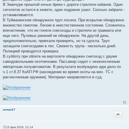
т
В Зианчуре прошлой ночью бреки с дороги стреляли кабанов. Один
ы
сеголеток остался в кювете, один подранок ушел. Сколько забрали -
устанавливается.
В Туймазинском обнаружили труп лосихи. При вскрытии обнаружено
множество гемотом. Легкие в неестественном состоянии. Сложилось
впечатление, что ее гоняли снегоходы и стреляли из травмата или
еще чего. Пулевых ранений не обнаружили. На другой день,
предположительно, приехали проверять, но та сдохла. Труп
затащили снегоходами в лес. Свежесть трупа - несколько дней.
Полицией проводится проверка.
В субботу при облете на вертолете обнаружен снегоход с двумя
самодовольными охотничками. Пассажир сидел с незачехленным
импортным полуавтоматом. В результате возбуждено адм.дело по
ч.1 ст.8.37 КоАП РФ (нахождение во время охоты на мех. ТС с
расчехленным оружием). Материал направляется в суд.
urman17
Цитата
15 фев 2016, 21:14