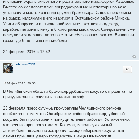
инспекции охраны животного и растительного мира Сергей Азаренко.
Вместе со следователями природоохранные инспекторы по базе
установили место хранения оружия браконьера. С постановлением
на обыск, нагрянули в его квартиру в Октябрьском районе Минска.
Улики обнаружили в стиральной машине: охотничью одежду,
карабин, патроны к нему и 8 килограмм мяса лося. Следователи уже
возбудили уголовное дело по статье «Незаконная охота». Виновным
грозит до 6 лет лишения свободы.
24 февраля 2016 в 12:52
shaman7222
Цитата
24 фев 2016, 20:30
С
о
В Челябинской области браконьер добывший косулю отправится на
о
принудительные работы и заплатит штраф
б
щ
е
23 февраля пресс-служба прокуратуры Челябинского региона
н
и
сообщила о том, что в Октябрьском районе браконьер, убивший
е
косулю, был приговорен к принудительным работам. Установлено,
что осенью прошлого года А. Кошман, используя личный
автомобиль, незаконно застрелил самку сибирской косули, тем
самым причинив ущерб государству в лице минэкологии