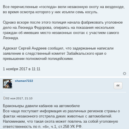
Все перечисленные «господа» вели незаконную охоту на вездеходе,
во время осмотра которого у них изъяли семь косуль.
Однако вскоре после этого полиция начала фабриковать уголовное
дело на Леонида Федорова, опираясь на показания нескольких
граждан об имевших место незаконных охотах с участием самого
Леонида.
Адвокат Сергей Андреев сообщил, что задержанные написали
заявление в следственный комитет Забайкальского края о
превышении полномочий полицейскими.
1 ноября 2017 в 11:11
shaman7222
Цитата
02 ноя 2017, 21:10
С
о
Браконьеры давили кабанов на автомобиле
о
Все чаще поступает информация из различных регионов страны о
б
щ
фактах незаконного отстрела диких животных с автомобилей.
е
Напоминаем, что такая охота может повлечь за собой уголовную
н
и
ответственность по п. «б», ч.1, ст.258 УК РФ.
е