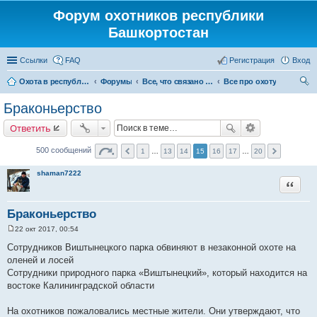
Форум охотников республики
Башкортостан
Ссылки
FAQ
Регистрация
Вход
Охота в республике Башкортостан
Форумы
Все, что связано с охотой
Все про охоту
ои
Браконьерство
ск
Ответить
500 сообщений
1
…
13
14
15
16
17
…
20
shaman7222
Цитата
Браконьерство
22 окт 2017, 00:54
С
о
Сотрудников Виштынецкого парка обвиняют в незаконной охоте на
о
оленей и лосей
б
щ
Сотрудники природного парка «Виштынецкий», который находится на
е
востоке Калининградской области
н
и
е
На охотников пожаловались местные жители. Они утверждают, что