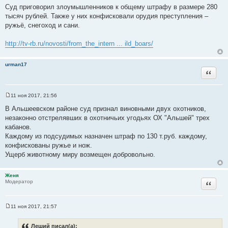
Суд приговорил злоумышленников к общему штрафу в размере 280
тысяч рублей. Также у них конфисковали орудия преступления –
ружьё, снегоход и сани.
http://tv-rb.ru/novosti/from_the_intern ... ild_boars/
urman17
Цитата
11 ноя 2017, 21:56
С
о
В Альшеевском районе суд признал виновными двух охотников,
о
незаконно отстрелявших в охотничьих угодьях ОХ "Альшей" трех
б
щ
кабанов.
е
Каждому из подсудимых назначен штраф по 130 т.руб. каждому,
н
и
конфискованы ружье и нож.
е
Ущерб животному миру возмещен добровольно.
Женя
Цитата
Модератор
11 ноя 2017, 21:57
С
о
о
Леший писал(а):