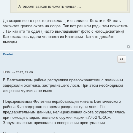
и
к
А говорят ватсап взломать нельзя.....
т
ц
а
и
т
Да скорее всего просто разослал , и спалился. Кстати в ВК есть
т
ы
закрытая группа охота на бобра. Так вот решили ряды там почистить
а
. Так как кто то сдал ( часто выкладывают фото с ногощахватами)
т
Как оказалось сдали человека из Башкирии. Так что делайте
ы
выводы....
Gordai
Цитата
30 окт 2017, 22:09
С
о
В Балтачевском районе республики правоохранители с поличным
о
задержали охотника, застрелившего лося. При этом необходимой
б
щ
лицензии мужчина не имел.
е
н
и
Подозреваемый 46-летний неработающий житель Балтачевского
е
района был задержан во время разделки туши лося. По
предварительным данным, нелицензионная охота осуществлялась
при помощи гладкоствольного оружия марки «ИЖ-27Е-1С».
Злоумышленник признался в совершении преступления.