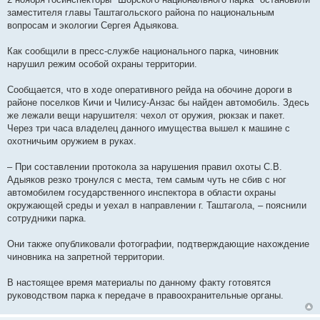
е
заместителя главы Таштагольского района по национальным
н
и
вопросам и экологии Сергея Адыякова.
е
Как сообщили в пресс-службе национального парка, чиновник
нарушил режим особой охраны территории.
Сообщается, что в ходе оперативного рейда на обочине дороги в
районе поселков Кичи и Чилису-Анзас бы найден автомобиль. Здесь
же лежали вещи нарушителя: чехол от оружия, рюкзак и пакет.
Через три часа владелец данного имущества вышел к машине с
охотничьим оружием в руках.
– При составлении протокола за нарушения правил охоты С.В.
Адыяков резко тронулся с места, тем самым чуть не сбив с ног
автомобилем государственного инспектора в области охраны
окружающей среды и уехал в направлении г. Таштагола, – пояснили
сотрудники парка.
Они также опубликовали фотографии, подтверждающие нахождение
чиновника на запретной территории.
В настоящее время материалы по данному факту готовятся
руководством парка к передаче в правоохранительные органы.