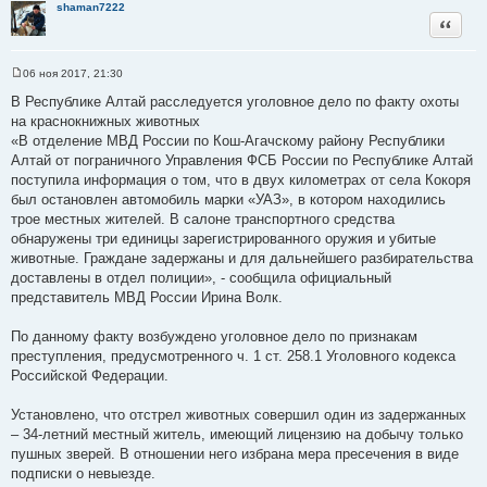
shaman7222
Цитата
06 ноя 2017, 21:30
С
о
В Республике Алтай расследуется уголовное дело по факту охоты
о
на краснокнижных животных
б
щ
«В отделение МВД России по Кош-Агачскому району Республики
е
Алтай от пограничного Управления ФСБ России по Республике Алтай
н
и
поступила информация о том, что в двух километрах от села Кокоря
е
был остановлен автомобиль марки «УАЗ», в котором находились
трое местных жителей. В салоне транспортного средства
обнаружены три единицы зарегистрированного оружия и убитые
животные. Граждане задержаны и для дальнейшего разбирательства
доставлены в отдел полиции», - сообщила официальный
представитель МВД России Ирина Волк.
По данному факту возбуждено уголовное дело по признакам
преступления, предусмотренного ч. 1 ст. 258.1 Уголовного кодекса
Российской Федерации.
Установлено, что отстрел животных совершил один из задержанных
– 34-летний местный житель, имеющий лицензию на добычу только
пушных зверей. В отношении него избрана мера пресечения в виде
подписки о невыезде.