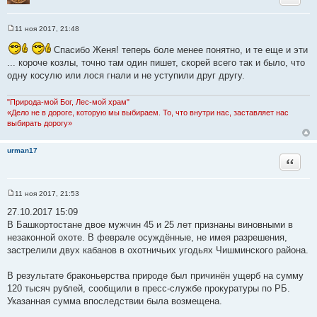
11 ноя 2017, 21:48
С
о
Спасибо Женя! теперь боле менее понятно, и те еще и эти
о
б
... короче козлы, точно там один пишет, скорей всего так и было, что
щ
одну косулю или лося гнали и не уступили друг другу.
е
н
и
"Природа-мой Бог, Лес-мой храм"
е
«Дело не в дороге, которую мы выбираем. То, что внутри нас, заставляет нас
выбирать дорогу»
urman17
Цитата
11 ноя 2017, 21:53
С
о
27.10.2017 15:09
о
В Башкортостане двое мужчин 45 и 25 лет признаны виновными в
б
щ
незаконной охоте. В феврале осуждённые, не имея разрешения,
е
застрелили двух кабанов в охотничьих угодьях Чишминского района.
н
и
е
В результате браконьерства природе был причинён ущерб на сумму
120 тысяч рублей, сообщили в пресс-службе прокуратуры по РБ.
Указанная сумма впоследствии была возмещена.