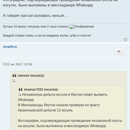
н
косулю, были выложены в мессенджере Whatsapp.
и
к
А говорят ватсап взломать нельзя.....
ц
и
Лучше 10 минут пешком,чем 2 часа толкать.
т
а
Каждой собаке палку и кости,каждому волку зубы и злости!
т
ы
oleg28rus
Цитата
22 окт 2017, 22:26
С
о
о
odessit писал(а):
б
щ
И
е
н
с
shaman7222 писал(а):
и
Незаконную добычу косули в Якутии помог выявить
т
е
И
Whatsapp
о
с
В Минприроды Якутии начали проверку по факту
ч
т
браконьерской добычи 12 косуль.
н
о
и
ч
Фотографии, подтверждающие проведение незаконной охоты
к
н
на косулю, были выложены в мессенджере Whatsapp.
ц
и