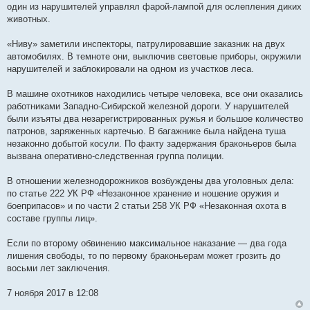
один из нарушителей управлял фарой-лампой для ослепления диких
животных.
«Ниву» заметили инспекторы, патрулировавшие заказник на двух
автомобилях. В темноте они, выключив световые приборы, окружили
нарушителей и заблокировали на одном из участков леса.
В машине охотников находились четыре человека, все они оказались
работниками Западно-Сибирской железной дороги. У нарушителей
были изъяты два незарегистрированных ружья и большое количество
патронов, заряженных картечью. В багажнике была найдена туша
незаконно добытой косули. По факту задержания браконьеров была
вызвана оперативно-следственная группа полиции.
В отношении железнодорожников возбуждены два уголовных дела:
по статье 222 УК РФ «Незаконное хранение и ношение оружия и
боеприпасов» и по части 2 статьи 258 УК РФ «Незаконная охота в
составе группы лиц».
Если по второму обвинению максимальное наказание — два года
лишения свободы, то по первому браконьерам может грозить до
восьми лет заключения.
7 ноября 2017 в 12:08