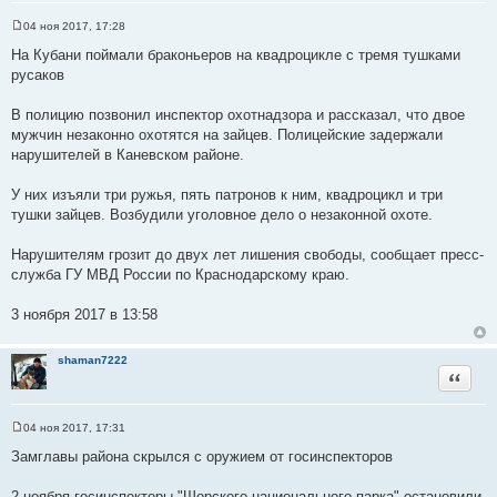
04 ноя 2017, 17:28
С
о
На Кубани поймали браконьеров на квадроцикле с тремя тушками
о
русаков
б
щ
е
В полицию позвонил инспектор охотнадзора и рассказал, что двое
н
и
мужчин незаконно охотятся на зайцев. Полицейские задержали
е
нарушителей в Каневском районе.
У них изъяли три ружья, пять патронов к ним, квадроцикл и три
тушки зайцев. Возбудили уголовное дело о незаконной охоте.
Нарушителям грозит до двух лет лишения свободы, сообщает пресс-
служба ГУ МВД России по Краснодарскому краю.
3 ноября 2017 в 13:58
shaman7222
Цитата
04 ноя 2017, 17:31
С
о
Замглавы района скрылся с оружием от госинспекторов
о
б
щ
2 ноября госинспекторы "Шорского национального парка" остановили