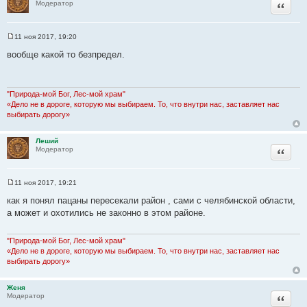
Цитата
Модератор
11 ноя 2017, 19:20
С
о
вообще какой то безпредел.
о
б
щ
е
н
"Природа-мой Бог, Лес-мой храм"
и
«Дело не в дороге, которую мы выбираем. То, что внутри нас, заставляет нас
е
выбирать дорогу»
Леший
Цитата
Модератор
11 ноя 2017, 19:21
С
о
как я понял пацаны пересекали район , сами с челябинской области,
о
а может и охотились не законно в этом районе.
б
щ
е
н
"Природа-мой Бог, Лес-мой храм"
и
«Дело не в дороге, которую мы выбираем. То, что внутри нас, заставляет нас
е
выбирать дорогу»
Женя
Цитата
Модератор