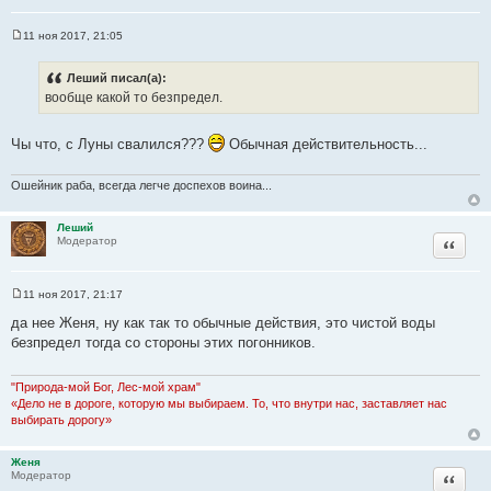
11 ноя 2017, 21:05
С
о
о
Леший писал(а):
б
вообще какой то безпредел.
щ
е
н
и
Чы что, с Луны свалился???
Обычная действительность...
е
Ошейник раба, всегда легче доспехов воина...
Леший
Цитата
Модератор
11 ноя 2017, 21:17
С
о
да нее Женя, ну как так то обычные действия, это чистой воды
о
безпредел тогда со стороны этих погонников.
б
щ
е
н
"Природа-мой Бог, Лес-мой храм"
и
«Дело не в дороге, которую мы выбираем. То, что внутри нас, заставляет нас
е
выбирать дорогу»
Женя
Цитата
Модератор