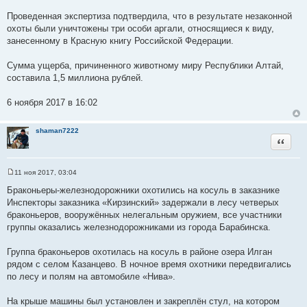
Проведенная экспертиза подтвердила, что в результате незаконной
охоты были уничтожены три особи аргали, относящиеся к виду,
занесенному в Красную книгу Российской Федерации.
Сумма ущерба, причиненного животному миру Республики Алтай,
составила 1,5 миллиона рублей.
6 ноября 2017 в 16:02
shaman7222
Цитата
11 ноя 2017, 03:04
С
о
Браконьеры-железнодорожники охотились на косуль в заказнике
о
Инспекторы заказника «Кирзинский» задержали в лесу четверых
б
щ
браконьеров, вооружённых нелегальным оружием, все участники
е
группы оказались железнодорожниками из города Барабинска.
н
и
е
Группа браконьеров охотилась на косуль в районе озера Илган
рядом с селом Казанцево. В ночное время охотники передвигались
по лесу и полям на автомобиле «Нива».
На крыше машины был установлен и закреплён стул, на котором