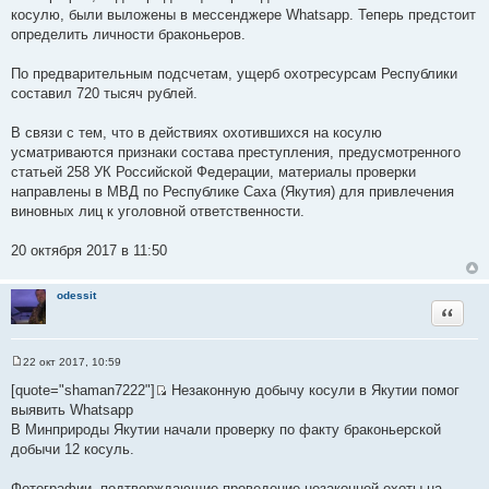
е
косулю, были выложены в мессенджере Whatsapp. Теперь предстоит
определить личности браконьеров.
По предварительным подсчетам, ущерб охотресурсам Республики
составил 720 тысяч рублей.
В связи с тем, что в действиях охотившихся на косулю
усматриваются признаки состава преступления, предусмотренного
статьей 258 УК Российской Федерации, материалы проверки
направлены в МВД по Республике Саха (Якутия) для привлечения
виновных лиц к уголовной ответственности.
20 октября 2017 в 11:50
odessit
Цитата
22 окт 2017, 10:59
С
о
[quote="shaman7222"]
Незаконную добычу косули в Якутии помог
о
И
выявить Whatsapp
б
с
щ
В Минприроды Якутии начали проверку по факту браконьерской
е
т
добычи 12 косуль.
н
о
и
е
ч
Фотографии, подтверждающие проведение незаконной охоты на