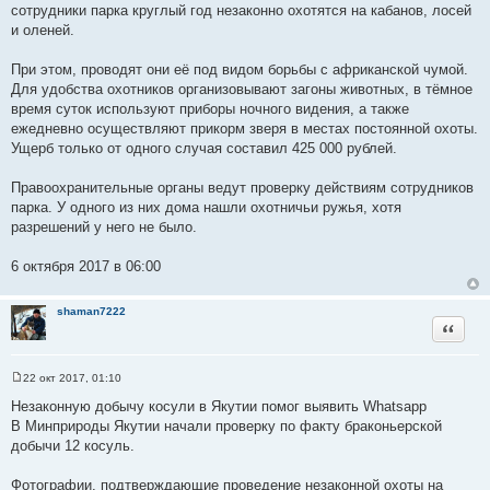
сотрудники парка круглый год незаконно охотятся на кабанов, лосей
и оленей.
При этом, проводят они её под видом борьбы с африканской чумой.
Для удобства охотников организовывают загоны животных, в тёмное
время суток используют приборы ночного видения, а также
ежедневно осуществляют прикорм зверя в местах постоянной охоты.
Ущерб только от одного случая составил 425 000 рублей.
Правоохранительные органы ведут проверку действиям сотрудников
парка. У одного из них дома нашли охотничьи ружья, хотя
разрешений у него не было.
6 октября 2017 в 06:00
shaman7222
Цитата
22 окт 2017, 01:10
С
о
Незаконную добычу косули в Якутии помог выявить Whatsapp
о
В Минприроды Якутии начали проверку по факту браконьерской
б
щ
добычи 12 косуль.
е
н
и
Фотографии, подтверждающие проведение незаконной охоты на