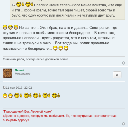
б
щ
Спасибо Женя! теперь боле менее понятно, и те еще
е
И
и эти ... короче козлы, точно там один пишет, скорей всего так и
н
с
и
было, что одну косулю или лося гнали и не уступили друг другу.
е
т
о
Не за что... Этот брэк, на это и давил... Снял ролик, где
ч
скулил и плакал о якобы ментовском беспределе... В коментах,
н
правильно написали - пусть радуется, что с него там, штаны не
и
сняли и не трахнули в очко... Вот тогда бы, ролик правильно
к
назывался - о беспределе...
ц
и
Ошейник раба, всегда легче доспехов воина...
т
а
Леший
т
Цитата
Модератор
ы
11 ноя 2017, 22:02
С
о
о
б
щ
е
н
"Природа-мой Бог, Лес-мой храм"
и
«Дело не в дороге, которую мы выбираем. То, что внутри нас, заставляет нас
е
выбирать дорогу»