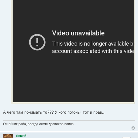
ч
н
и
к
ц
и
т
а
т
ы
А чего там понимать то??? У кого погоны, тот и прав...
Ошейник раба, всегда легче доспехов воина...
Леший