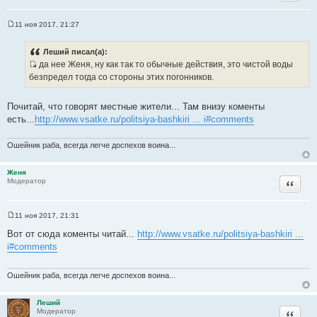
11 ноя 2017, 21:27
С
о
о
Леший писал(а):
б
да нее Женя, ну как так то обычные действия, это чистой воды
щ
И
е
безпредел тогда со стороны этих погонников.
н
с
и
т
е
Почитай, что говорят местные жители... Там внизу коменты
о
есть...
http://www.vsatke.ru/politsiya-bashkiri ... i#comments
ч
н
Ошейник раба, всегда легче доспехов воина...
и
к
Женя
ц
Цитата
Модератор
и
т
а
11 ноя 2017, 21:31
С
т
о
Вот от сюда коменты читай...
http://www.vsatke.ru/politsiya-bashkiri ...
ы
о
i#comments
б
щ
е
н
Ошейник раба, всегда легче доспехов воина...
и
е
Леший
Цитата
Модератор