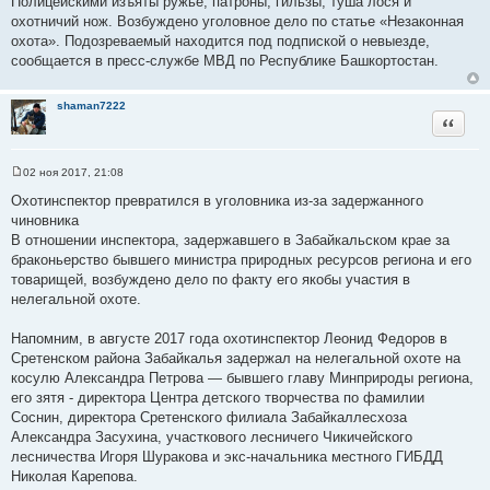
Полицейскими изъяты ружьё, патроны, гильзы, туша лося и
охотничий нож. Возбуждено уголовное дело по статье «Незаконная
охота». Подозреваемый находится под подпиской о невыезде,
сообщается в пресс-службе МВД по Республике Башкортостан.
shaman7222
Цитата
02 ноя 2017, 21:08
С
о
Охотинспектор превратился в уголовника из-за задержанного
о
чиновника
б
щ
В отношении инспектора, задержавшего в Забайкальском крае за
е
браконьерство бывшего министра природных ресурсов региона и его
н
и
товарищей, возбуждено дело по факту его якобы участия в
е
нелегальной охоте.
Напомним, в августе 2017 года охотинспектор Леонид Федоров в
Сретенском района Забайкалья задержал на нелегальной охоте на
косулю Александра Петрова — бывшего главу Минприроды региона,
его зятя - директора Центра детского творчества по фамилии
Соснин, директора Сретенского филиала Забайкаллесхоза
Александра Засухина, участкового лесничего Чикичейского
лесничества Игоря Шуракова и экс-начальника местного ГИБДД
Николая Карепова.