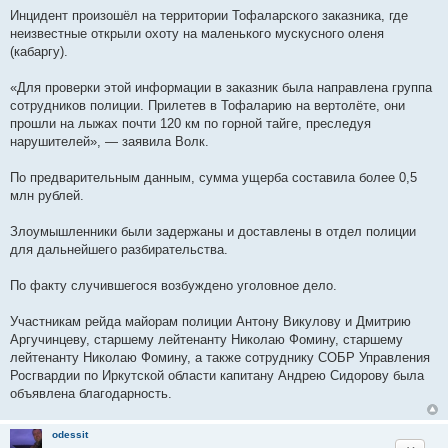
Инцидент произошёл на территории Тофаларского заказника, где
неизвестные открыли охоту на маленького мускусного оленя
(кабаргу).
«Для проверки этой информации в заказник была направлена группа
сотрудников полиции. Прилетев в Тофаларию на вертолёте, они
прошли на лыжах почти 120 км по горной тайге, преследуя
нарушителей», — заявила Волк.
По предварительным данным, сумма ущерба составила более 0,5
млн рублей.
Злоумышленники были задержаны и доставлены в отдел полиции
для дальнейшего разбирательства.
По факту случившегося возбуждено уголовное дело.
Участникам рейда майорам полиции Антону Викулову и Дмитрию
Аргучинцеву, старшему лейтенанту Николаю Фомину, старшему
лейтенанту Николаю Фомину, а также сотруднику СОБР Управления
Росгвардии по Иркутской области капитану Андрею Сидорову была
объявлена благодарность.
odessit