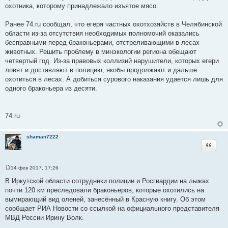
охотника, которому принадлежало изъятое мясо.
Ранее 74.ru сообщал, что егеря частных охотхозяйств в Челябинской
области из-за отсутствия необходимых полномочий оказались
бесправными перед браконьерами, отстреливающими в лесах
животных. Решить проблему в минэкологии региона обещают
четвертый год. Из-за правовых коллизий нарушители, которых егери
ловят и доставляют в полицию, якобы продолжают и дальше
охотиться в лесах. А добиться сурового наказания удается лишь для
одного браконьера из десяти.
74.ru
shaman7222
Цитата
14 фев 2017, 17:26
С
о
В Иркутской области сотрудники полиции и Росгвардии на лыжах
о
почти 120 км преследовали браконьеров, которые охотились на
б
щ
вымирающий вид оленей, занесённый в Красную книгу. Об этом
е
сообщает РИА Новости со ссылкой на официального представителя
н
и
МВД России Ирину Волк.
е