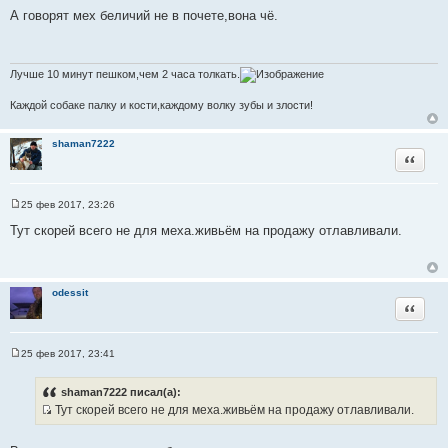
о
А говорят мех беличий не в почете,вона чё.
о
б
щ
е
н
Лучше 10 минут пешком,чем 2 часа толкать.
и
е
Каждой собаке палку и кости,каждому волку зубы и злости!
shaman7222
Цитата
25 фев 2017, 23:26
С
о
Тут скорей всего не для меха.живьём на продажу отлавливали.
о
б
щ
е
н
odessit
и
Цитата
е
25 фев 2017, 23:41
С
о
о
shaman7222 писал(а):
б
Тут скорей всего не для меха.живьём на продажу отлавливали.
щ
И
е
н
с
и