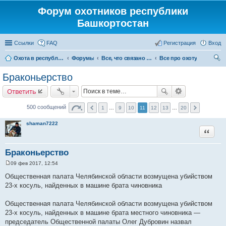
Форум охотников республики
Башкортостан
Ссылки
FAQ
Регистрация
Вход
Охота в республике Башкортостан
Форумы
Все, что связано с охотой
Все про охоту
ои
Браконьерство
ск
Ответить
500 сообщений
1
…
9
10
11
12
13
…
20
shaman7222
Цитата
Браконьерство
09 фев 2017, 12:54
С
о
Общественная палата Челябинской области возмущена убийством
о
23-х косуль, найденных в машине брата чиновника
б
щ
е
Общественная палата Челябинской области возмущена убийством
н
и
23-х косуль, найденных в машине брата местного чиновника —
е
председатель Общественной палаты Олег Дубровин назвал