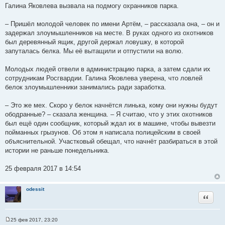
Галина Яковлева вызвала на подмогу охранников парка.
– Пришёл молодой человек по имени Артём, – рассказала она, – он и
задержал злоумышленников на месте. В руках одного из охотников
был деревянный ящик, другой держал ловушку, в которой
запуталась белка. Мы её вытащили и отпустили на волю.
Молодых людей отвели в администрацию парка, а затем сдали их
сотрудникам Росгвардии. Галина Яковлева уверена, что ловлей
белок злоумышленники занимались ради заработка.
– Это же мех. Скоро у белок начнётся линька, кому они нужны будут
ободранные? – сказала женщина. – Я считаю, что у этих охотников
был ещё один сообщник, который ждал их в машине, чтобы вывезти
пойманных грызунов. Об этом я написала полицейским в своей
объяснительной. Участковый обещал, что начнёт разбираться в этой
истории не раньше понедельника.
25 февраля 2017 в 14:54
odessit
Цитата
25 фев 2017, 23:20
С