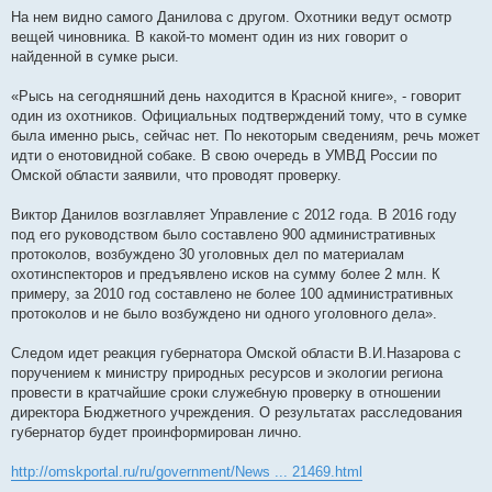
На нем видно самого Данилова с другом. Охотники ведут осмотр
вещей чиновника. В какой-то момент один из них говорит о
найденной в сумке рыси.
«Рысь на сегодняшний день находится в Красной книге», - говорит
один из охотников. Официальных подтверждений тому, что в сумке
была именно рысь, сейчас нет. По некоторым сведениям, речь может
идти о енотовидной собаке. В свою очередь в УМВД России по
Омской области заявили, что проводят проверку.
Виктор Данилов возглавляет Управление с 2012 года. В 2016 году
под его руководством было составлено 900 административных
протоколов, возбуждено 30 уголовных дел по материалам
охотинспекторов и предъявлено исков на сумму более 2 млн. К
примеру, за 2010 год составлено не более 100 административных
протоколов и не было возбуждено ни одного уголовного дела».
Следом идет реакция губернатора Омской области В.И.Назарова с
поручением к министру природных ресурсов и экологии региона
провести в кратчайшие сроки служебную проверку в отношении
директора Бюджетного учреждения. О результатах расследования
губернатор будет проинформирован лично.
http://omskportal.ru/ru/government/News ... 21469.html