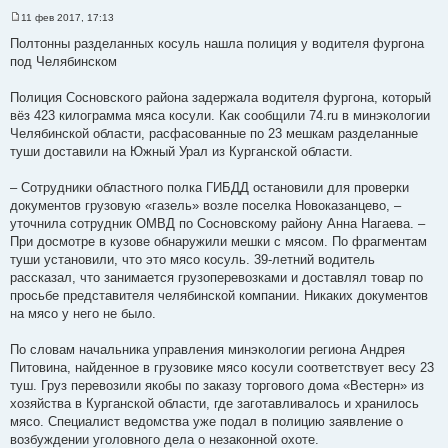
11 фев 2017, 17:13
С
о
Полтонны разделанных косуль нашла полиция у водителя фургона
о
под Челябинском
б
щ
е
Полиция Сосновского района задержала водителя фургона, который
н
и
вёз 423 килограмма мяса косули. Как сообщили 74.ru в минэкологии
е
Челябинской области, расфасованные по 23 мешкам разделанные
туши доставили на Южный Урал из Курганской области.
– Сотрудники областного полка ГИБДД остановили для проверки
документов грузовую «газель» возле поселка Новоказанцево, –
уточнила сотрудник ОМВД по Сосновскому району Анна Нагаева. –
При досмотре в кузове обнаружили мешки с мясом. По фрагментам
туши установили, что это мясо косуль. 39-летний водитель
рассказал, что занимается грузоперевозками и доставлял товар по
просьбе представителя челябинской компании. Никаких документов
на мясо у него не было.
По словам начальника управления минэкологии региона Андрея
Питовина, найденное в грузовике мясо косули соответствует весу 23
туш. Груз перевозили якобы по заказу торгового дома «Вестерн» из
хозяйства в Курганской области, где заготавливалось и хранилось
мясо. Специалист ведомства уже подал в полицию заявление о
возбуждении уголовного дела о незаконной охоте.