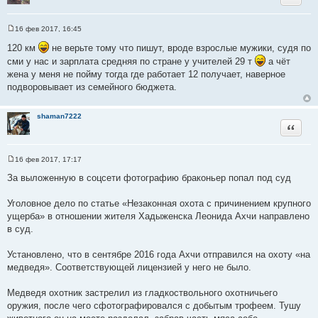
16 фев 2017, 16:45
С
о
120 км
не верьте тому что пишут, вроде взрослые мужики, судя по
о
сми у нас и зарплата средняя по стране у учителей 29 т
а чёт
б
щ
жена у меня не пойму тогда где работает 12 получает, наверное
е
подворовывает из семейного бюджета.
н
и
е
shaman7222
Цитата
16 фев 2017, 17:17
С
о
За выложенную в соцсети фотографию браконьер попал под суд
о
б
щ
Уголовное дело по статье «Незаконная охота с причинением крупного
е
ущерба» в отношении жителя Хадыженска Леонида Ахчи направлено
н
и
в суд.
е
Установлено, что в сентябре 2016 года Ахчи отправился на охоту «на
медведя». Соответствующей лицензией у него не было.
Медведя охотник застрелил из гладкоствольного охотничьего
оружия, после чего сфотографировался с добытым трофеем. Тушу