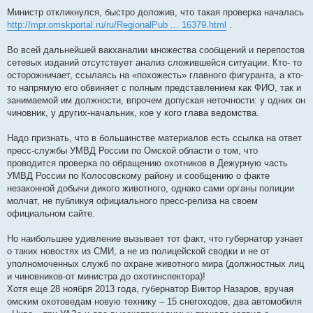
Министр откликнулся, быстро доложив, что такая проверка началась
http://mpr.omskportal.ru/ru/RegionalPub ... 16379.html
.
Во всей дальнейшей вакханалии множества сообщений и перепостов
сетевых изданий отсутствует анализ сложившейся ситуации. Кто- то
осторожничает, ссылаясь на «похожесть» главного фигуранта, а кто-
то напрямую его обвиняет с полным представлением как ФИО, так и
занимаемой им должности, впрочем допуская неточности: у одних он
чиновник, у других-начальник, кое у кого глава ведомства.
Надо признать, что в большинстве материалов есть ссылка на ответ
пресс-службы УМВД России по Омской области о том, что
проводится проверка по обращению охотников в Дежурную часть
УМВД России по Колосовскому району и сообщению о факте
незаконной добычи дикого животного, однако сами органы полиции
молчат, не публикуя официального пресс-релиза на своем
официальном сайте.
Но наибольшее удивление вызывает тот факт, что губернатор узнает
о таких новостях из СМИ, а не из полицейской сводки и не от
уполномоченных служб по охране животного мира (должностных лиц
и чиновников-от министра до охотинспектора)!
Хотя еще 28 ноября 2013 года, губернатор Виктор Назаров, вручая
омским охотоведам новую технику – 15 снегоходов, два автомобиля