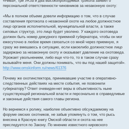
«Нива», три УАЗа и два высокопроходимых трэкола заявил о
персональной ответственности чиновников за незаконную охоту:
«Мы в полном объеме довели информацию о том, что в случае
составления протокола о незаконной охоте на любое должностное
лицо органов исполнительной, муниципальной власти, а также
силовых структур, это лицо будет уволено. У каждого охотоведа
должен быть номер дежурного приемной губернатора, чтобы он мог
ежесуточно в любое время связаться со мной через приемную, я
сразу же вмешаюсь в ситуацию, если какоелибо должностное лицо
задержано за незаконную охоту и оказывает давление на охотоведа.
Угрожает увольнением, либо еще что-то, то в таком случае сразу
вызывайте меня. Они должны понимать, что вы под нашей защитой».
http://www.omskinform.ru/news/61376
Почему же охотинспектора, принимавшие участие в оперативно-
следственных действиях на месте события, не позвонили
губернатору? Ответ очевиден-нет веры в объективность ныне
существующей региональной власти и персонально в справедливые
и законные действия самого главы региона.
Но вернемся к ролику, наиболее объективно обсуждаемому на
форуме омских охотников, не забыв упомянуть о том, что рысь
внесена в Красную книгу Омской области и охота на нее
преследуется по Закону. По мнению известного кировского