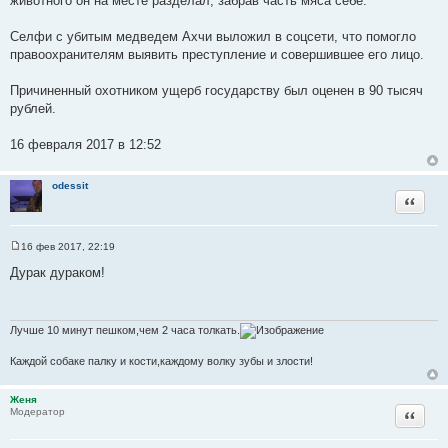
животного он на месте разделал, забрав часть мяса себе.
Селфи с убитым медведем Ахчи выложил в соцсети, что помогло
правоохранителям выявить преступление и совершившее его лицо.
Причиненный охотником ущерб государству был оценен в 90 тысяч
рублей.
16 февраля 2017 в 12:52
odessit
Цитата
16 фев 2017, 22:19
С
о
Дурак дураком!
о
б
щ
е
н
Лучше 10 минут пешком,чем 2 часа толкать.
и
е
Каждой собаке палку и кости,каждому волку зубы и злости!
Женя
Цитата
Модератор