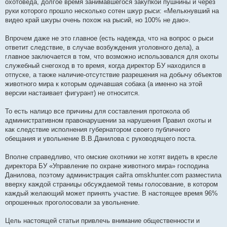
охотоведа, долгое время занимавшегося закупкой пушнины и через
руки которого прошло несколько сотен шкур рыси: «Мелькнувший на
видео край шкуры очень похож на рысий, но 100% не даю».
Впрочем даже не это главное (есть надежда, что на вопрос о рыси
ответит следствие, в случае возбуждения уголовного дела), а
главное заключается в том, что возможно использовался для охоты
служебный снегоход в то время, когда директор БУ находился в
отпуске, а также наличие-отсутствие разрешения на добычу объектов
животного мира к которым одичавшая собака (а именно на этой
версии настаивает фигурант) не относится.
То есть налицо все причины для составления протокола об
административном правонарушении за нарушения Правил охоты и
как следствие исполнения губернатором своего публичного
обещания и увольнение В.В.Данилова с руководящего поста.
Вполне справедливо, что омские охотники не хотят видеть в кресле
директора БУ «Управление по охране животного мира» господина
Данилова, поэтому администрация сайта omskhunter.com разместила
вверху каждой страницы обсуждаемой темы голосование, в котором
каждый желающий может принять участие. В настоящее время 96%
опрошенных проголосовали за увольнение.
Цель настоящей статьи привлечь внимание общественности и