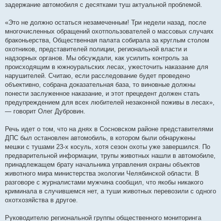
задержание автомобиля с десятками туш актуальной проблемой.
«Это не должно остаться незамеченным! Три недели назад, после
многочисленных обращений охотпользователей о массовых случаях
браконьерства, Общественная палата собирала за круглым столом
охотников, представителей полиции, региональной власти и
надзорных органов. Мы обсуждали, как усилить контроль за
происходящим в южноуральских лесах, ужесточить наказание для
нарушителей. Считаю, если расследование будет проведено
объективно, собрана доказательная база, то виновные должны
понести заслуженное наказание, и этот прецедент должен стать
предупреждением для всех любителей незаконной поживы в лесах»,
— говорит Олег Дубровин.
Речь идет о том, что на днях в Сосновском районе представителями
ДПС был остановлен автомобиль, в котором были обнаружены
мешки с тушами 23-х косуль, хотя сезон охоты уже завершился. По
предварительной информации, трупы животных нашли в автомобиле,
принадлежащем брату начальника управления охраны объектов
животного мира министерства экологии Челябинской области. В
разговоре с журналистами мужчина сообщил, что якобы никакого
криминала в случившемся нет, а туши животных перевозили с одного
охотхозяйства в другое.
Руководителю региональной группы общественного мониторинга