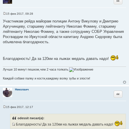
Цитата
15 фев 2017, 09:28
С
о
Участникам рейда майорам полиции Антону Викулову и Дмитрию
о
Аргучинцеву, старшему лейтенанту Николаю Фомину, старшему
б
щ
лейтенанту Николаю Фомину, а также сотруднику СОБР Управления
е
Росгвардии по Иркутской области капитану Андрею Сидорову была
н
и
объявлена благодарность.
е
Благодарность! Да за 120км на лыжах медаль давать надо!
Лучше 10 минут пешком,чем 2 часа толкать.
Каждой собаке палку и кости,каждому волку зубы и злости!
Николаич
Цитата
15 фев 2017, 12:17
С
о
о
odessit писал(а):
б
щ
Благодарность! Да за 120км на лыжах медаль давать надо!
е
И