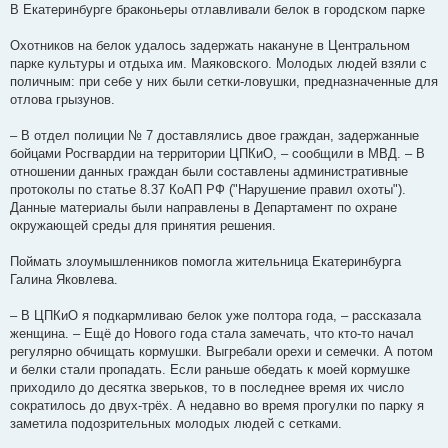
о
В Екатеринбурге браконьеры отлавливали белок в городском парке
о
б
щ
Охотников на белок удалось задержать накануне в Центральном
е
парке культуры и отдыха им. Маяковского. Молодых людей взяли с
н
и
поличным: при себе у них были сетки-ловушки, предназначенные для
е
отлова грызунов.
– В отдел полиции № 7 доставлялись двое граждан, задержанные
бойцами Росгвардии на территории ЦПКиО, – сообщили в МВД. – В
отношении данных граждан были составлены административные
протоколы по статье 8.37 КоАП РФ ("Нарушение правил охоты").
Данные материалы были направлены в Департамент по охране
окружающей среды для принятия решения.
Поймать злоумышленников помогла жительница Екатеринбурга
Галина Яковлева.
– В ЦПКиО я подкармливаю белок уже полтора года, – рассказала
женщина. – Ещё до Нового года стала замечать, что кто-то начал
регулярно обчищать кормушки. Выгребали орехи и семечки. А потом
и белки стали пропадать. Если раньше обедать к моей кормушке
приходило до десятка зверьков, то в последнее время их число
сократилось до двух-трёх. А недавно во время прогулки по парку я
заметила подозрительных молодых людей с сетками.