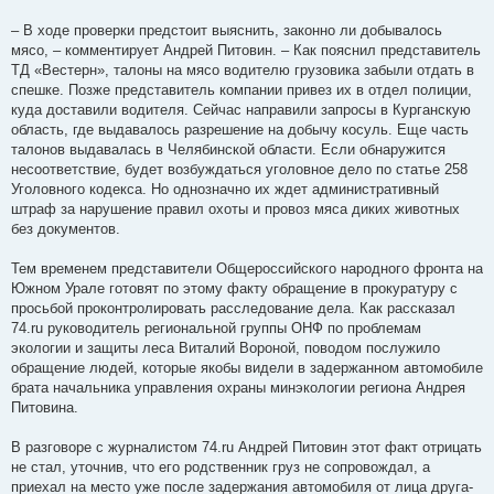
– В ходе проверки предстоит выяснить, законно ли добывалось
мясо, – комментирует Андрей Питовин. – Как пояснил представитель
ТД «Вестерн», талоны на мясо водителю грузовика забыли отдать в
спешке. Позже представитель компании привез их в отдел полиции,
куда доставили водителя. Сейчас направили запросы в Курганскую
область, где выдавалось разрешение на добычу косуль. Еще часть
талонов выдавалась в Челябинской области. Если обнаружится
несоответствие, будет возбуждаться уголовное дело по статье 258
Уголовного кодекса. Но однозначно их ждет административный
штраф за нарушение правил охоты и провоз мяса диких животных
без документов.
Тем временем представители Общероссийского народного фронта на
Южном Урале готовят по этому факту обращение в прокуратуру с
просьбой проконтролировать расследование дела. Как рассказал
74.ru руководитель региональной группы ОНФ по проблемам
экологии и защиты леса Виталий Вороной, поводом послужило
обращение людей, которые якобы видели в задержанном автомобиле
брата начальника управления охраны минэкологии региона Андрея
Питовина.
В разговоре с журналистом 74.ru Андрей Питовин этот факт отрицать
не стал, уточнив, что его родственник груз не сопровождал, а
приехал на место уже после задержания автомобиля от лица друга-