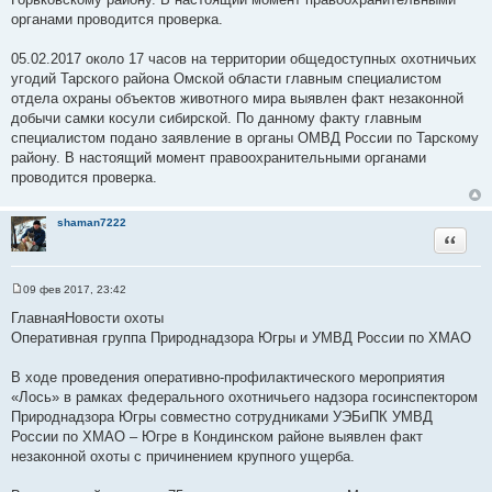
органами проводится проверка.
05.02.2017 около 17 часов на территории общедоступных охотничьих
угодий Тарского района Омской области главным специалистом
отдела охраны объектов животного мира выявлен факт незаконной
добычи самки косули сибирской. По данному факту главным
специалистом подано заявление в органы ОМВД России по Тарскому
району. В настоящий момент правоохранительными органами
проводится проверка.
shaman7222
Цитата
09 фев 2017, 23:42
С
о
ГлавнаяНовости охоты
о
Оперативная группа Природнадзора Югры и УМВД России по ХМАО
б
щ
е
В ходе проведения оперативно-профилактического мероприятия
н
и
«Лось» в рамках федерального охотничьего надзора госинспектором
е
Природнадзора Югры совместно сотрудниками УЭБиПК УМВД
России по ХМАО – Югре в Кондинском районе выявлен факт
незаконной охоты с причинением крупного ущерба.