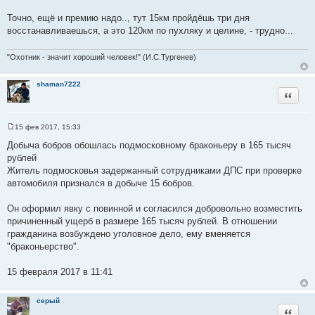
н
с
и
Точно, ещё и премию надо.., тут 15км пройдёшь три дня
е
т
восстанавливаешься, а это 120км по пухляку и целине, - трудно...
о
ч
"Охотник - значит хороший человек!" (И.С.Тургенев)
н
и
shaman7222
к
Цитата
ц
и
т
15 фев 2017, 15:33
С
а
о
Добыча бобров обошлась подмосковному браконьеру в 165 тысяч
т
о
рублей
б
ы
щ
Житель подмосковья задержанный сотрудниками ДПС при проверке
е
автомобиля признался в добыче 15 бобров.
н
и
е
Он оформил явку с повинной и согласился добровольно возместить
причиненный ущерб в размере 165 тысяч рублей. В отношении
гражданина возбуждено уголовное дело, ему вменяется
"браконьерство".
15 февраля 2017 в 11:41
серый
Цитата