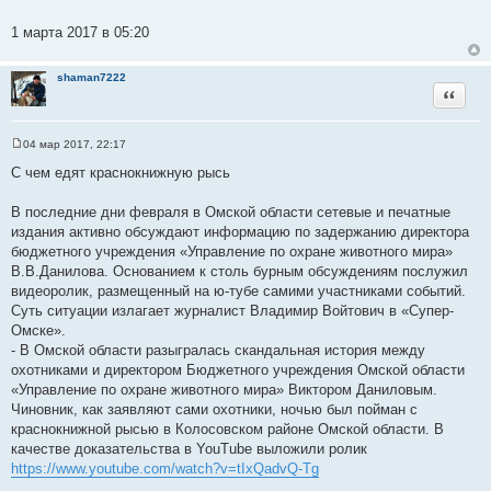
1 марта 2017 в 05:20
shaman7222
Цитата
04 мар 2017, 22:17
С
о
C чем едят краснокнижную рысь
о
б
щ
В последние дни февраля в Омской области сетевые и печатные
е
издания активно обсуждают информацию по задержанию директора
н
и
бюджетного учреждения «Управление по охране животного мира»
е
В.В.Данилова. Основанием к столь бурным обсуждениям послужил
видеоролик, размещенный на ю-тубе самими участниками событий.
Суть ситуации излагает журналист Владимир Войтович в «Супер-
Омске».
- В Омской области разыгралась скандальная история между
охотниками и директором Бюджетного учреждения Омской области
«Управление по охране животного мира» Виктором Даниловым.
Чиновник, как заявляют сами охотники, ночью был пойман с
краснокнижной рысью в Колосовском районе Омской области. В
качестве доказательства в YouTube выложили ролик
https://www.youtube.com/watch?v=tIxQadvQ-Tg