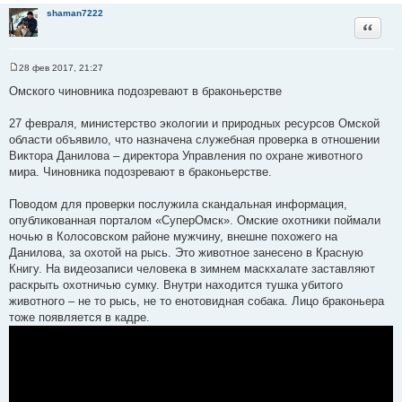
н
shaman7222
и
Цитата
е
28 фев 2017, 21:27
С
о
Омского чиновника подозревают в браконьерстве
о
б
щ
27 февраля, министерство экологии и природных ресурсов Омской
е
области объявило, что назначена служебная проверка в отношении
н
и
Виктора Данилова – директора Управления по охране животного
е
мира. Чиновника подозревают в браконьерстве.
Поводом для проверки послужила скандальная информация,
опубликованная порталом «СуперОмск». Омские охотники поймали
ночью в Колосовском районе мужчину, внешне похожего на
Данилова, за охотой на рысь. Это животное занесено в Красную
Книгу. На видеозаписи человека в зимнем маскхалате заставляют
раскрыть охотничью сумку. Внутри находится тушка убитого
животного – не то рысь, не то енотовидная собака. Лицо браконьера
тоже появляется в кадре.