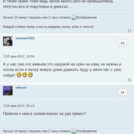
В твоих краях тоже ведь белок много,чего не промышляешь
т
е
попутно,все ж подспорье в деньгах....
о
ч
Лучше 10 минут пешком,чем 2 часа толкать.
н
и
Каждой собаке палку и кости,каждому волку зубы и злости!
к
ц
shaman7222
и
Цитата
т
а
25 фев 2017, 23:59
т
С
ы
о
А у нас они,что живьём,что шкуркой на хрен не кому не нужны,и
о
потом если я белку живую дома держать буду у меня пёс с ума
б
щ
сойдёт
е
н
и
odessit
е
Цитата
26 фев 2017, 00:15
С
о
Привози к нам,в зоомагизинах на ура примут!
о
б
щ
е
н
Лучше 10 минут пешком,чем 2 часа толкать.
и