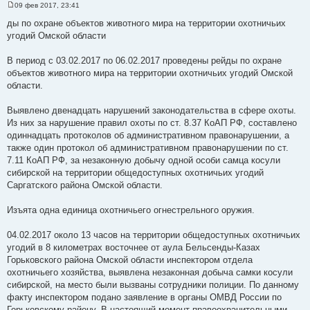
09 фев 2017, 23:41
С
о
ды по охране объектов животного мира на территории охотничьих
о
угодий Омской области
б
щ
е
В период с 03.02.2017 по 06.02.2017 проведены рейды по охране
н
и
объектов животного мира на территории охотничьих угодий Омской
е
области.
Выявлено двенадцать нарушений законодательства в сфере охоты.
Из них за нарушение правил охоты по ст. 8.37 КоАП РФ, составлено
одиннадцать протоколов об административном правонарушении, а
также один протокол об административном правонарушении по ст.
7.11 КоАП РФ, за незаконную добычу одной особи самца косули
сибирской на территории общедоступных охотничьих угодий
Саргатского района Омской области.
Изъята одна единица охотничьего огнестрельного оружия.
04.02.2017 около 13 часов на территории общедоступных охотничьих
угодий в 8 километрах восточнее от аула Бельсенды-Казах
Горьковского района Омской области инспектором отдела
охотничьего хозяйства, выявлена незаконная добыча самки косули
сибирской, на место были вызваны сотрудники полиции. По данному
факту инспектором подано заявление в органы ОМВД России по
Горьковскому району. В настоящий момент правоохранительными