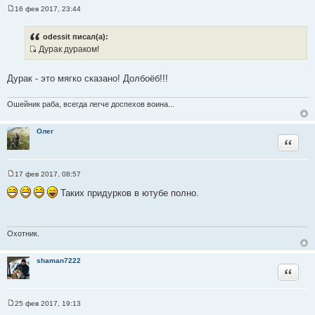
16 фев 2017, 23:44
С
о
о
odessit писал(а):
б
Дурак дураком!
щ
И
е
н
с
и
Дурак - это мягко сказано! Долбоёб!!!
т
е
о
Ошейник раба, всегда легче доспехов воина...
ч
н
Олег
и
Цитата
к
ц
и
17 фев 2017, 08:57
С
т
о
Таких придурков в ютубе полно.
а
о
б
т
щ
ы
е
н
Охотник.
и
е
shaman7222
Цитата
25 фев 2017, 19:13
С