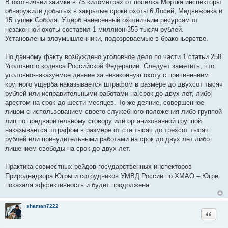
В охотничьей заимке в 75 километрах от поселка Мортка инспекторы
обнаружили добытых в закрытые сроки охоты 6 Лосей, Медвежонка и
15 тушек Соболя. Ущерб нанесенный охотничьим ресурсам от
незаконной охоты составил 1 миллион 355 тысяч рублей.
Установлены злоумышленники, подозреваемые в браконьерстве.
По данному факту возбуждено уголовное дело по части 1 статьи 258
Уголовного кодекса Российской Федерации. Следует заметить, что
уголовно-наказуемое деяние за незаконную охоту с причинением
крупного ущерба наказывается штрафом в размере до двухсот тысяч
рублей или исправительными работами на срок до двух лет, либо
арестом на срок до шести месяцев. То же деяние, совершенное
лицом с использованием своего служебного положения либо группой
лиц по предварительному сговору или организованной группой
наказывается штрафом в размере от ста тысяч до трехсот тысяч
рублей или принудительными работами на срок до двух лет либо
лишением свободы на срок до двух лет.
Практика совместных рейдов государственных инспекторов
Природнадзора Югры и сотрудников УМВД России по ХМАО – Югре
показала эффективность и будет продолжена.
shaman7222
Цитата