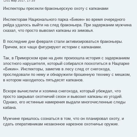
01 мар 2017, 17:35
С
о
Инспекторы пресекли браконьерскую охоту с капканами
о
б
щ
Инспекторам Национального парка «Бикин» во время очередного
е
рейда удалось выйти на след браконьера. При задержании мужчина
н
и
сказал, что просто вывозил капканы из зимовья.
е
В последние дни февраля стали активизироваться браконьеры.
Причем, все чаще фигурируют истории с капканами.
Так, в Приморском крае на днях произошла история с задержанием
злостного нарушителя, который собирался поохотиться в Нацпарке
«Бикин». Инспекторы, заметив в лесу след от снегохода,
проследовали по нему и обнаружили брошенную технику с мешком,
в котором находилось пятьдесят капканов.
Вскоре вычислили и хозяина снегохода, который убеждал, что
просто закрывал охотничий сезон и вывозил капканы из угодий.
Однако, его истинные намерения выдали многочисленные следы
кабана.
Мужчине пришлось сознаться в том, что он планировал охоту, и
сдать оперативникам незаконное нарезное охотничье оружие.