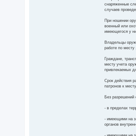
снаряженные сле
случаев проведе
При ношении ору
военный или охо
имеющегося у ни
Владельцы оружи
работе по месту
Граждане, транс
месту учета ору
привлекаемых дл
Срок действия р
патронов к месту
Без разрешений 
- в пределах те
- имеющими на з
органов внутрен
- имеющими на з