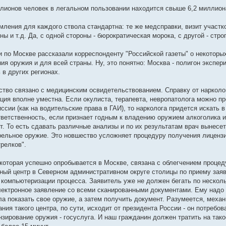
ллионов человек в легальном пользовании находится свыше 6,2 миллио
ления для каждого ствола стандартна: те же медсправки, визит участко
ы и т.д. Да, с одной стороны - бюрократическая морока, с другой - стр
 по Москве рассказали корреспонденту "Российской газеты" о некоторы
 оружия и для всей страны. Ну, это понятно: Москва - полигон эксперим
 в других регионах.
тво связано с медицинским освидетельствованием. Справку от нарколог
ция вполне уместна. Если окулиста, терапевта, невропатолога можно про
ссии (как на водительские права в ГАИ), то нарколога придется искать 
ветственность, если признает годным к владению оружием алкоголика и
т. То есть сдавать различные анализы и по их результатам врач вынесет
рельное оружие. Это новшество усложняет процедуру получения лицензи
релков".
 которая успешно опробывается в Москве, связана с облегчением проце
ный центр в Северном административном округе столицы по приему заяв
в компьютеризации процесса. Заявитель уже не должен бегать по несколь
лектронное заявление со всеми сканированными документами. Ему надо 
ала показать свое оружие, а затем получить документ. Разумеется, меха
ния такого центра, по сути, исходит от президента России - он потреб
нзирование оружия - госуслуга. И наш гражданин должен тратить на тако