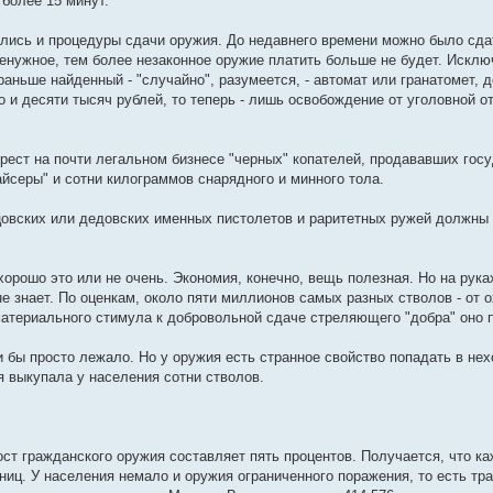
 более 15 минут.
лись и процедуры сдачи оружия. До недавнего времени можно было сдат
ненужное, тем более незаконное оружие платить больше не будет. Исключ
раньше найденный - "случайно", разумеется, - автомат или гранатомет, 
то и десяти тысяч рублей, то теперь - лишь освобождение от уголовной о
крест на почти легальном бизнесе "черных" копателей, продававших го
айсеры" и сотни килограммов снарядного и минного тола.
овских или дедовских именных пистолетов и раритетных ружей должны л
хорошо это или не очень. Экономия, конечно, вещь полезная. Но на рук
не знает. По оценкам, около пяти миллионов самых разных стволов - от 
атериального стимула к добровольной сдаче стреляющего "добра" оно п
и бы просто лежало. Но у оружия есть странное свойство попадать в не
я выкупала у населения сотни стволов.
ст гражданского оружия составляет пять процентов. Получается, что ка
иц. У населения немало и оружия ограниченного поражения, то есть трав