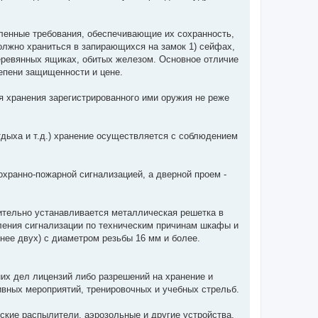
ленные требования, обеспечивающие их сохранность,
олжно храниться в запирающихся на замок 1) сейфах,
деревянных ящиках, обитых железом. Основное отличие
епени защищенности и цене.
 хранения зарегистрированного ими оружия не реже
отдыха и т.д.) хранение осуществляется с соблюдением
охранно-пожарной сигнализацией, а дверной проем -
нительно устанавливается металлическая решетка в
ления сигнализации по техническим причинам шкафы и
нее двух) с диаметром резьбы 16 мм и более.
х дел лицензий либо разрешений на хранение и
ивных мероприятий, тренировочных и учебных стрельб.
ские распылители, аэрозольные и другие устройства,