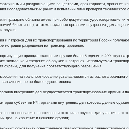
зоточивыми и раздражающими веществами, срок годности, хранения или
ния исследовательских работ и испытаний либо проверки технического 
жия граждане обязаны иметь при себе документы, удостоверяющие их л
тничий билет и т.п.), а также выданные органами внутренних дел лицен
х оружия.
я и патронов для их транспортирования по территории России получаю
 регистрации разрешения на транспортирование.
портирующие принадлежащее им оружие более 5 единиц и 400 штук патро
жия заявление и сведения об оружии и патронах, используемом транспор
я охраны, для получения соответствующего разрешения.
азрешения на транспортирование устанавливается из расчета реального
 назначения, но не более одного месяца.
органов внутренних дел осуществляется транспортирование оружия и п
рриторий субъектов РФ, органами внутренних дел которых данные оружие
аконных основаниях спортивное и охотничье оружие, для участия в охо
них дел на хранение и ношение оружия;
аконных основаниях огнестрельное гладкоствольное длинноствольное о