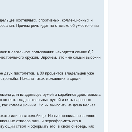
дельцев охотничьих, спортивных, коллекционных и
рования. Причем речь идет не столько об ужесточении
овек в легальном пользовании находится свыше 6,2
нестрельного оружия. Впрочем, это - не самый высокий
е двух пистолетов, а 80 процентов владельцев уже
й стрельбы. Немало таких желающих и среди
времени для владельцев ружей и карабинов действовала
лько пять гладкоствольных ружей и пять нарезных
 как коллекционные. Но их выносить из дома нельзя.
 охоте или на стрельбище. Новые правила позволяют
кционных стволов один и переоформить его в
вующий ствол и оформить его, в свою очередь, как