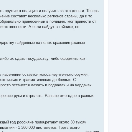
ь оружие в полицию и получить за это деньги. Теперь
ение составят несколько регионов страны, да и то
добровольно принесенный в полицию, мог принести от
тветственности. А если найдут в тайнике, не
сударству найденные на полях сражения ржавые
ибо их сдать государству, либо оформить как
ах населения остается масса неучтенного оружия.
охотничьих и травматических до боевых. С
росто останется лежать в подвалах и на чердаках.
хорошие руки и стрелять. Раньше ежегодно в разных
ждый год россияне приобретают около 30 тысяч
матики - 1 360 000 пистолетов. Треть всего