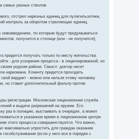
на самых разных стволов
вого, отстрел нарезных единиц для пулегильзотеки,
огий контроль за оборотом стреляющих единиц.
х нововведениях, по которым будут продумываться
ентов, получится в столице (или - не получится),
а придется получать только по месту жительства.
йти - для ускорения процесса - в лицензированной, но
в своем родном районе. Смысл: доктор несет
ли наркомана. Клиенту придется проходить
 свой вердикт - можно или нельзя этому человеку
и, но ставит дополнительный фильтр против
дуры регистрации. Московская лицензионная служба
лений и выдаче разрешений на оружие. Его
ку раз в полицию, выстаивать в очередях, а может
появиться в указанное время в лицензионном центре
низм этого процесса совершенствуется. Что важно,
овал максимально упростить для граждан оказание
е гособслуживание (если у него все в порядке с