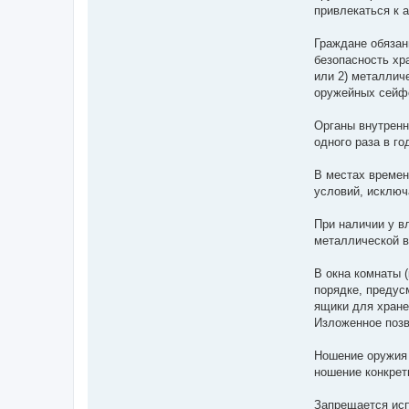
привлекаться к 
Граждане обязан
безопасность хр
или 2) металлич
оружейных сейфо
Органы внутренн
одного раза в го
В местах времен
условий, исключ
При наличии у в
металлической в
В окна комнаты 
порядке, предус
ящики для хране
Изложенное позв
Ношение оружия 
ношение конкрет
Запрещается исп