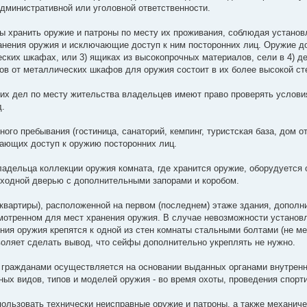
административной или уголовной ответственности.
ы хранить оружие и патроны по месту их проживания, соблюдая установ
анения оружия и исключающие доступ к ним посторонних лиц. Оружие д
еских шкафах, или 3) ящиках из высокопрочных материалов, сели в 4) 
в от металлических шкафов для оружия состоит в их более высокой ст
их дел по месту жительства владельцев имеют право проверять условия
д.
ного пребывания (гостиница, санаторий, кемпинг, туристская база, дом 
ающих доступ к оружию посторонних лиц.
ладельца коллекции оружия комната, где хранится оружие, оборудуется 
ходной дверью с дополнительными запорами и коробом.
(квартиры), расположенной на первом (последнем) этаже здания, допол
мотренном для мест хранения оружия. В случае невозможности установ
ния оружия крепятся к одной из стен комнаты стальными болтами (не ме
оляет сделать вывод, что сейфы дополнительно укреплять не нужно.
гражданами осуществляется на основании выданных органами внутренни
ных видов, типов и моделей оружия - во время охоты, проведения спорт
ользовать технически неисправные оружие и патроны, а также механиче