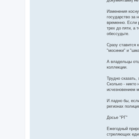
документами) не
Изменения косну
государство за 
временно. Если 
трех до пяти, а 
обессудьте.
Сразу ставится 
"мосинки" и "шм
А владельцы отц
коллекции.
Трудно сказать, 
Сколько - никто 
исчезновением м
И ладно бы, есл
регионах полици
Досье "РГ"
Ежегодный приро
стреляющих един