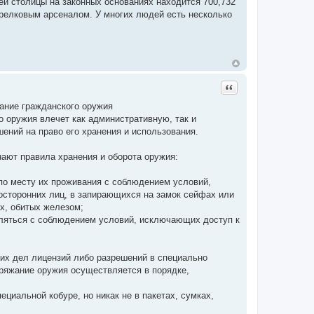
лей столицы на законных основаниях находится 700,732
трелковым арсеналом. У многих людей есть несколько
Цитата
ание гражданского оружия
 оружия влечет как административную, так и
шений на право его хранения и использования.
ают правила хранения и оборота оружия:
о месту их проживания с соблюдением условий,
осторонних лиц, в запирающихся на замок сейфах или
х, обитых железом;
вляться с соблюдением условий, исключающих доступ к
их дел лицензий либо разрешений в специально
аряжание оружия осуществляется в порядке,
иальной кобуре, но никак не в пакетах, сумках,