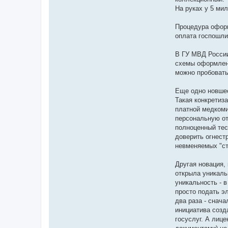
На руках у 5 ми
Процедура оформ
оплата госпошлин
В ГУ МВД России
схемы оформления
можно пробовать
Еще одно новшес
Такая конкретиза
платной медкоми
персональную от
полноценный тес
доверить огнест
невменяемых "ст
Другая новация,
открыла уникаль
уникальность - 
просто подать э
два раза - снач
инициатива созда
госуслуг. А лице