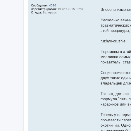
и
Сообщения:
4526
е
Зарегистрирован:
19 ноя 2015, 22:33
Внесены изменен
Откуда:
Белорецк
Несколько важны
травматических 
этой процедуры,
ruzhyo-oruzhie
Перемены в этой
миллиона самых 
показатель, ста
Социологическое
двух таких един
владельцев длин
Так вот, для ни
формула "пять п
карабинов или в
Теперь у владел
произвести свое
охотничий. Одно
коллекционный.