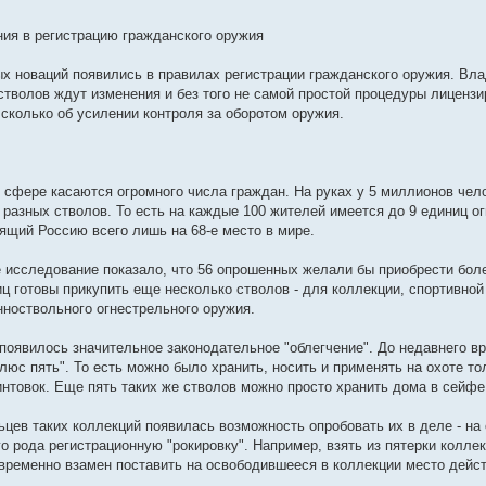
ия в регистрацию гражданского оружия
х новаций появились в правилах регистрации гражданского оружия. Вла
стволов ждут изменения и без того не самой простой процедуры лицензи
 сколько об усилении контроля за оборотом оружия.
 сфере касаются огромного числа граждан. На руках у 5 миллионов чел
разных стволов. То есть на каждые 100 жителей имеется до 9 единиц ог
вящий Россию всего лишь на 68-е место в мире.
 исследование показало, что 56 опрошенных желали бы приобрести боле
иц готовы прикупить еще несколько стволов - для коллекции, спортивно
ноствольного огнестрельного оружия.
х появилось значительное законодательное "облегчение". До недавнего 
люс пять". То есть можно было хранить, носить и применять на охоте то
интовок. Еще пять таких же стволов можно просто хранить дома в сейфе,
ьцев таких коллекций появилась возможность опробовать их в деле - на
го рода регистрационную "рокировку". Например, взять из пятерки колле
временно взамен поставить на освободившееся в коллекции место дейст