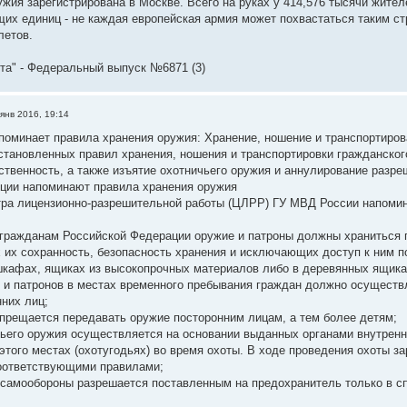
ужия зарегистрирована в Москве. Всего на руках у 414,576 тысячи жите
их единиц - не каждая европейская армия может похвастаться таким с
летов.
ета" - Федеральный выпуск №6871 (3)
янв 2016, 19:14
поминает правила хранения оружия: Хранение, ношение и транспортиров
тановленных правил хранения, ношения и транспортировки гражданского
ственность, а также изъятие охотничьего оружия и аннулирование разре
ции напоминают правила хранения оружия
ра лицензионно-разрешительной работы (ЦЛРР) ГУ МВД России напомин
ражданам Российской Федерации оружие и патроны должны храниться п
их сохранность, безопасность хранения и исключающих доступ к ним п
кафах, ящиках из высокопрочных материалов либо в деревянных ящика
 и патронов в местах временного пребывания граждан должно осущест
них лиц;
апрещается передавать оружие посторонним лицам, а тем более детям;
ьего оружия осуществляется на основании выданных органами внутренн
этого местах (охотугодьях) во время охоты. В ходе проведения охоты з
оответствующими правилами;
самообороны разрешается поставленным на предохранитель только в спец