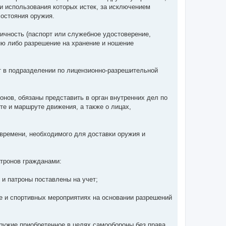
 использования которых истек, за исключением
состояния оружия.
ичность (паспорт или служебное удостоверение,
зию либо разрешение на хранение и ношение
т в подразделении по лицензионно-разрешительной
нов, обязаны представить в орган внутренних дел по
те и маршруте движения, а также о лицах,
 времени, необходимого для доставки оружия и
атронов гражданами:
 и патроны поставлены на учет;
те и спортивных мероприятиях на основании разрешений
ружие приобретенное в целях самообороны без права