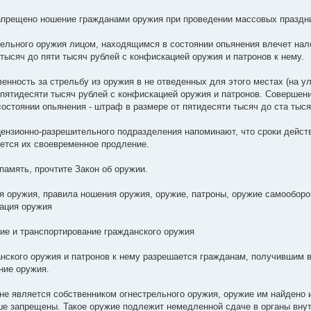
апрещено ношение гражданами оружия при проведении массовых праздн
ельного оружия лицом, находящимся в состоянии опьянения влечет нал
 тысяч до пяти тысяч рублей с конфискацией оружия и патронов к нему.
енность за стрельбу из оружия в не отведенных для этого местах (на ули
 пятидесяти тысяч рублей с конфискацией оружия и патронов. Совершен
остоянии опьянения - штраф в размере от пятидесяти тысяч до ста тыся
ензионно-разрешительного подразделения напоминают, что сроки дейст
ется их своевременное продление.
память, прочтите Закон об оружии.
я оружия, правила ношения оружия, оружие, патроны, оружие самооборо
ация оружия
ие и транспортирование гражданского оружия
нского оружия и патронов к нему разрешается гражданам, получившим в
ние оружия.
не является собственником огнестрельного оружия, оружие им найдено и
е запрещены. Такое оружие подлежит немедленной сдаче в органы внут