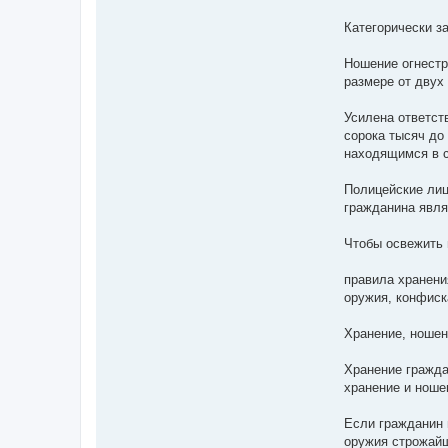
Категорически з
Ношение огнестр
размере от двух
Усилена ответств
сорока тысяч до
находящимся в с
Полицейские лиц
гражданина явля
Чтобы освежить 
правила хранени
оружия, конфиск
Хранение, ношен
Хранение гражда
хранение и ноше
Если гражданин 
оружия строжайш