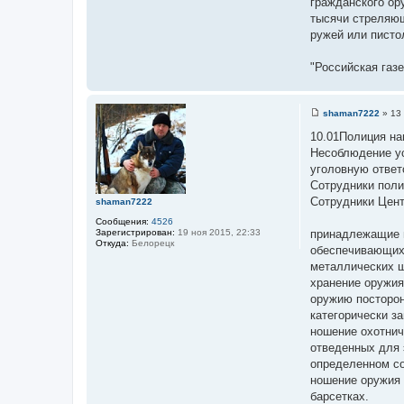
гражданского ор
тысячи стреляющ
ружей или писто
"Российская газ
shaman7222
»
13 
С
о
10.01Полиция на
о
Несоблюдение ус
б
щ
уголовную ответ
е
Сотрудники поли
н
и
Сотрудники Цент
shaman7222
е
Сообщения:
4526
Зарегистрирован:
19 ноя 2015, 22:33
принадлежащие г
Откуда:
Белорецк
обеспечивающих 
металлических ш
хранение оружия
оружию посторон
категорически з
ношение охотнич
отведенных для 
определенном с
ношение оружия 
барсетках.