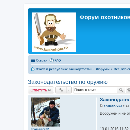
Форум охотников
Ссылки
FAQ
Охота в республике Башкортостан
Форумы
Все, что 
Законодательство по оружию
Ответить
Законодате
shaman7222
»
13 
С
о
Вооружен и не о
о
б
щ
е
13.01.2016 11:32
shaman7222
н