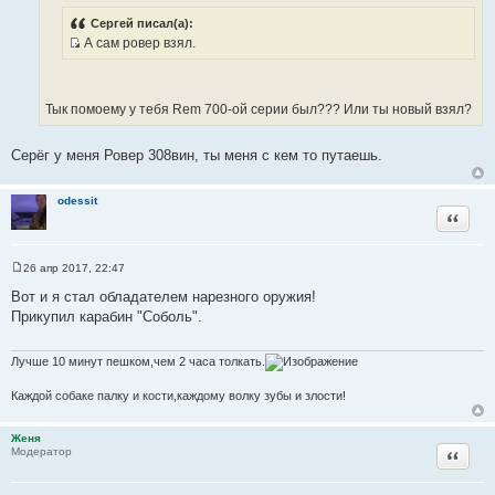
И
е
н
с
Сергей писал(а):
и
А сам ровер взял.
т
е
И
о
с
ч
т
н
Тык помоему у тебя Rem 700-ой серии был??? Или ты новый взял?
о
и
ч
к
Серёг у меня Ровер 308вин, ты меня с кем то путаешь.
н
ц
и
и
к
odessit
т
Цитата
ц
а
и
т
т
ы
26 апр 2017, 22:47
а
С
о
Вот и я стал обладателем нарезного оружия!
т
о
Прикупил карабин "Соболь".
ы
б
щ
е
н
Лучше 10 минут пешком,чем 2 часа толкать.
и
е
Каждой собаке палку и кости,каждому волку зубы и злости!
Женя
Цитата
Модератор