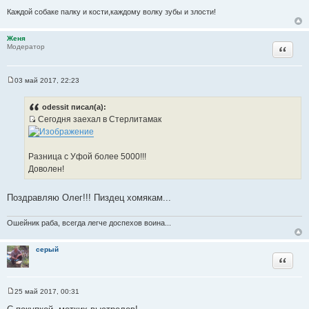
Каждой собаке палку и кости,каждому волку зубы и злости!
Женя
Цитата
Модератор
03 май 2017, 22:23
С
о
о
odessit писал(а):
б
Сегодня заехал в Стерлитамак
щ
И
е
н
с
и
т
е
Разница с Уфой более 5000!!!
о
Доволен!
ч
н
Поздравляю Олег!!! Пиздец хомякам...
и
к
Ошейник раба, всегда легче доспехов воина...
ц
и
серый
т
Цитата
а
т
ы
25 май 2017, 00:31
С
о