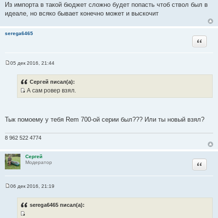
Из импорта в такой бюджет сложно будет попасть чтоб ствол был в
ч
идеале, но всяко бывает конечно может и выскочит
н
и
serega6465
к
Цитата
ц
и
т
05 дек 2016, 21:44
С
а
о
т
о
Сергей писал(а):
б
ы
А сам ровер взял.
щ
И
е
н
с
и
т
е
Тык помоему у тебя Rem 700-ой серии был??? Или ты новый взял?
о
ч
8 962 522 4774
н
и
Сергей
к
Цитата
Модератор
ц
и
т
06 дек 2016, 21:19
С
а
о
т
о
serega6465 писал(а):
б
ы
щ