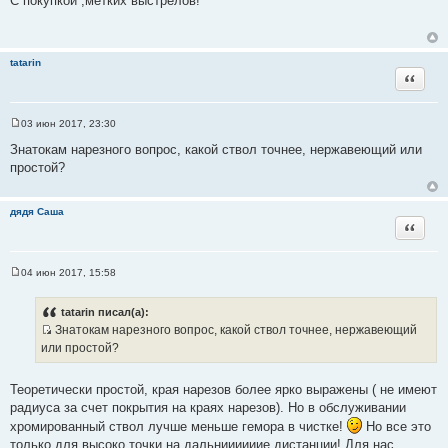
С покупкой ,метких выстрелов!
о
б
щ
е
н
tatarin
и
Цитата
е
03 июн 2017, 23:30
С
о
Знатокам нарезного вопрос, какой ствол точнее, нержавеющий или
о
простой?
б
щ
е
н
дядя Саша
и
Цитата
е
04 июн 2017, 15:58
С
о
о
tatarin писал(а):
б
Знатокам нарезного вопрос, какой ствол точнее, нержавеющий
щ
И
е
или простой?
н
с
и
т
е
Теоретически простой, края нарезов более ярко выражены ( не имеют
о
радиуса за счет покрытия на краях нарезов). Но в обслуживании
ч
хромированный ствол лучше меньше гемора в чистке!
Но все это
н
только для высоко точки на дальниииииие дистанции! Для нас