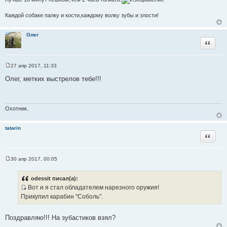
и
е
Каждой собаке палку и кости,каждому волку зубы и злости!
Олег
Цитата
27 апр 2017, 11:33
С
о
Олег, метких выстрелов тебе!!!
о
б
щ
е
н
Охотник.
и
е
tatarin
Цитата
30 апр 2017, 00:05
С
о
о
odessit писал(а):
б
Вот и я стал обладателем нарезного оружия!
щ
И
е
Прикупил карабин "Соболь".
н
с
и
т
е
Поздравляю!!! На зубастиков взял?
о