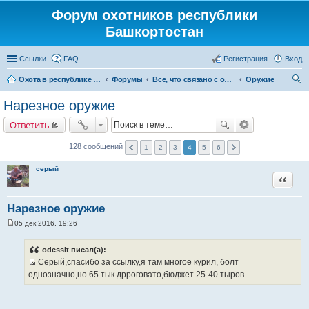
Форум охотников республики
Башкортостан
Ссылки
FAQ
Регистрация
Вход
Охота в республике Башкортостан
Форумы
Все, что связано с охотой
Оружие
ои
Нарезное оружие
ск
Ответить
128 сообщений
1
2
3
4
5
6
серый
Цитата
Нарезное оружие
05 дек 2016, 19:26
С
о
о
odessit писал(а):
б
Серый,спасибо за ссылку,я там многое курил, болт
щ
И
е
однозначно,но 65 тык дрроговато,бюджет 25-40 тыров.
н
с
и
т
е
о