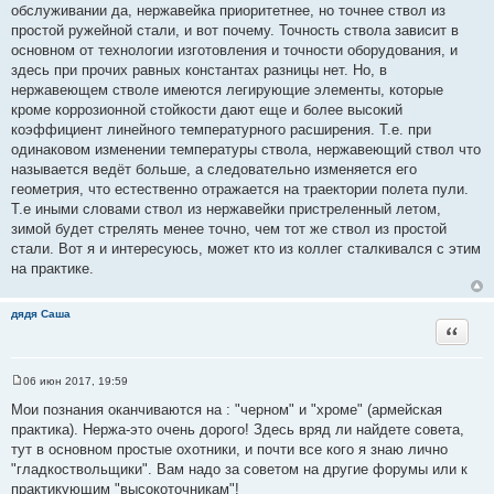
ы
обслуживании да, нержавейка приоритетнее, но точнее ствол из
простой ружейной стали, и вот почему. Точность ствола зависит в
основном от технологии изготовления и точности оборудования, и
здесь при прочих равных константах разницы нет. Но, в
нержавеющем стволе имеются легирующие элементы, которые
кроме коррозионной стойкости дают еще и более высокий
коэффициент линейного температурного расширения. Т.е. при
одинаковом изменении температуры ствола, нержавеющий ствол что
называется ведёт больше, а следовательно изменяется его
геометрия, что естественно отражается на траектории полета пули.
Т.е иными словами ствол из нержавейки пристреленный летом,
зимой будет стрелять менее точно, чем тот же ствол из простой
стали. Вот я и интересуюсь, может кто из коллег сталкивался с этим
на практике.
дядя Саша
Цитата
06 июн 2017, 19:59
С
о
Мои познания оканчиваются на : "черном" и "хроме" (армейская
о
практика). Нержа-это очень дорого! Здесь вряд ли найдете совета,
б
щ
тут в основном простые охотники, и почти все кого я знаю лично
е
"гладкоствольщики". Вам надо за советом на другие форумы или к
н
и
практикующим "высокоточникам"!