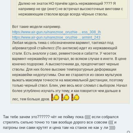
о
и
Далеко не знаток НО причём здесь нержавеющий ???? Я
и
ч
к
например не где (инет) не встречал высокоточные винтовки с
т
н
ц
нержавеющим стволом вроде всегда чёрные стволы.
а
и
и
т
к
т
ы
Вот такие модели например.
ц
а
https://www.air-gun.ru/nareznoe_oruzhie ... ess_308_lh
и
т
https://www.air-gun.ru/nareznoe_oruzhie ... armint_243
т
ы
Любая модель тикка с обозначением варминт, тактикал под
а
абревиатурой стайнлесс (По англиски) идет из нержавеющей
т
стали. Есть аналоги у сако, ремингтонов и сабатти. У чезеток
ы
варминт-нержавейку не встречал, во всяком случае в инете. В цене
конечно подороже. А высокоточники да, предпочитают черные
стволы. Для них более высокие температурные деформации
нержавейки недопустимы. Они же стараются из своих мультуков
выжать максимум точности на максимальной дистанции, поэтому
только черный ствол. Блин, уже весь мозг сломал с выбором. Начал
более углублено изучать эту тему, и как говорится чем дальше в
лес, тем больше дров.
Так тебе зачем это?????? чёт не пойму пока ((((( если собрался
стрелять сильно точно то там вообще дорого все совсем (((( и
патроны они сами крутят и цена там на станок не как у ли )))))