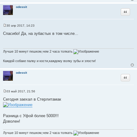
ч
odessit
н
Цитата
и
к
ц
30 апр 2017, 14:23
С
и
о
Спасибо! Да, на зубастых в том числе...
т
о
б
а
щ
т
е
н
Лучше 10 минут пешком,чем 2 часа толкать.
ы
и
е
Каждой собаке палку и кости,каждому волку зубы и злости!
odessit
Цитата
03 май 2017, 21:56
С
о
Сегодня заехал в Стерлитамак
о
б
щ
е
Разница с Уфой более 5000!!!
н
и
Доволен!
е
Лучше 10 минут пешком,чем 2 часа толкать.