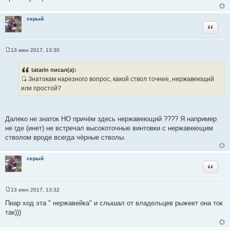
е
серый
Цитата
13 июн 2017, 13:30
С
о
о
tatarin писал(а):
б
Знатокам нарезного вопрос, какой ствол точнее, нержавеющий
щ
И
е
или простой?
н
с
и
т
е
о
Далеко не знаток НО причём здесь нержавеющий ???? Я например
ч
не где (инет) не встречал высокоточные винтовки с нержавеющим
н
стволом вроде всегда чёрные стволы.
и
к
серый
ц
Цитата
и
т
а
13 июн 2017, 13:32
С
т
о
Пиар ход эта " нержавейка" и слышал от владельцев рыжеет она ток
ы
о
так)))
б
щ
е