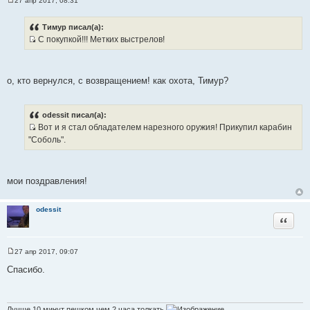
27 апр 2017, 08:31
С
о
о
Тимур писал(а):
б
С покупкой!!! Метких выстрелов!
щ
И
е
н
с
и
т
е
о, кто вернулся, с возвращением! как охота, Тимур?
о
ч
н
odessit писал(а):
и
Вот и я стал обладателем нарезного оружия! Прикупил карабин
к
И
"Соболь".
ц
с
и
т
т
о
мои поздравления!
а
ч
т
н
odessit
ы
и
Цитата
к
ц
и
27 апр 2017, 09:07
С
т
о
Спасибо.
а
о
б
т
щ
ы
е
н
Лучше 10 минут пешком,чем 2 часа толкать.