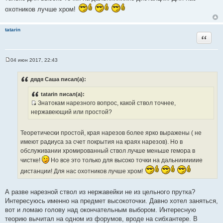
и
охотников лучше хром!
к
ц
и
tatarin
Цитата
т
а
т
04 июн 2017, 22:43
ы
С
о
о
дядя Саша писал(а):
б
щ
tatarin писал(а):
е
н
Знатокам нарезного вопрос, какой ствол точнее,
и
И
нержавеющий или простой?
е
с
т
Теоретически простой, края нарезов более ярко выражены ( не
о
имеют радиуса за счет покрытия на краях нарезов). Но в
ч
обслуживании хромированный ствол лучше меньше гемора в
н
чистке!
Но все это только для высоко точки на дальниииииие
и
дистанции! Для нас охотников лучше хром!
к
ц
и
А разве нарезной ствол из нержавейки не из цельного прутка?
т
Интересуюсь именно на предмет высокоточки. Давно хотел заняться,
а
вот и ломаю голову над окончательным выбором. Интересную
т
теорию вычитал на одном из форумов, вроде на сибхантере. В