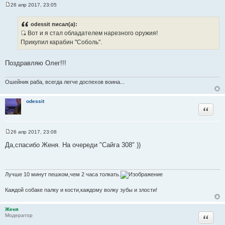
26 апр 2017, 23:05
С
о
о
odessit писал(а):
б
Вот и я стал обладателем нарезного оружия!
щ
И
е
Прикупил карабин "Соболь".
н
с
и
т
е
Поздравляю Олег!!!
о
ч
Ошейник раба, всегда легче доспехов воина...
н
и
odessit
к
Цитата
ц
и
т
26 апр 2017, 23:08
С
а
о
Да,спасибо Женя. На очереди "Сайга 308" ))
т
о
б
ы
щ
е
н
Лучше 10 минут пешком,чем 2 часа толкать.
и
е
Каждой собаке палку и кости,каждому волку зубы и злости!
Женя
Цитата
Модератор