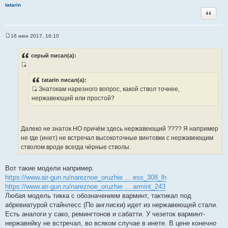
н
tatarin
и
Цитата
е
16 июн 2017, 16:10
С
о
о
серый писал(а):
б
щ
И
е
н
с
tatarin писал(а):
и
Знатокам нарезного вопрос, какой ствол точнее,
т
е
И
нержавеющий или простой?
о
с
ч
т
н
о
и
Далеко не знаток НО причём здесь нержавеющий ???? Я например
ч
к
не где (инет) не встречал высокоточные винтовки с нержавеющим
н
ц
стволом вроде всегда чёрные стволы.
и
и
к
т
Вот такие модели например.
ц
а
https://www.air-gun.ru/nareznoe_oruzhie ... ess_308_lh
и
т
https://www.air-gun.ru/nareznoe_oruzhie ... armint_243
т
ы
Любая модель тикка с обозначением варминт, тактикал под
а
абревиатурой стайнлесс (По англиски) идет из нержавеющей стали.
т
Есть аналоги у сако, ремингтонов и сабатти. У чезеток варминт-
ы
нержавейку не встречал, во всяком случае в инете. В цене конечно