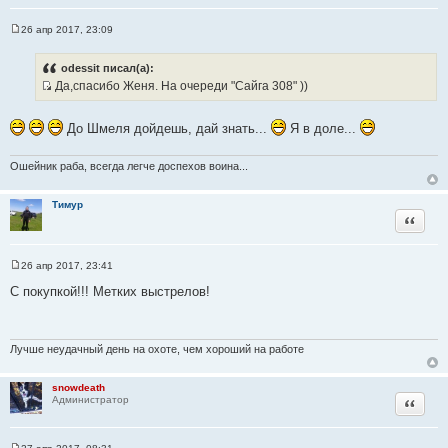
26 апр 2017, 23:09
С
о
о
odessit писал(а):
б
Да,спасибо Женя. На очереди "Сайга 308" ))
щ
И
е
н
с
и
До Шмеля дойдешь, дай знать...
Я в доле...
т
е
о
Ошейник раба, всегда легче доспехов воина...
ч
н
Тимур
и
Цитата
к
ц
и
26 апр 2017, 23:41
С
т
о
С покупкой!!! Метких выстрелов!
а
о
б
т
щ
ы
е
н
Лучше неудачный день на охоте, чем хороший на работе
и
е
snowdeath
Цитата
Администратор