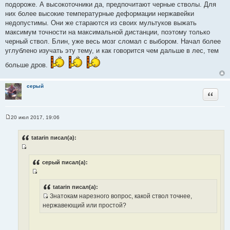
подороже. А высокоточники да, предпочитают черные стволы. Для
них более высокие температурные деформации нержавейки
недопустимы. Они же стараются из своих мультуков выжать
максимум точности на максимальной дистанции, поэтому только
черный ствол. Блин, уже весь мозг сломал с выбором. Начал более
углублено изучать эту тему, и как говорится чем дальше в лес, тем
больше дров.
серый
Цитата
20 июл 2017, 19:06
С
о
о
tatarin писал(а):
б
щ
И
е
н
с
серый писал(а):
и
т
е
И
о
с
tatarin писал(а):
ч
Знатокам нарезного вопрос, какой ствол точнее,
т
н
И
нержавеющий или простой?
о
и
с
ч
к
т
н
ц