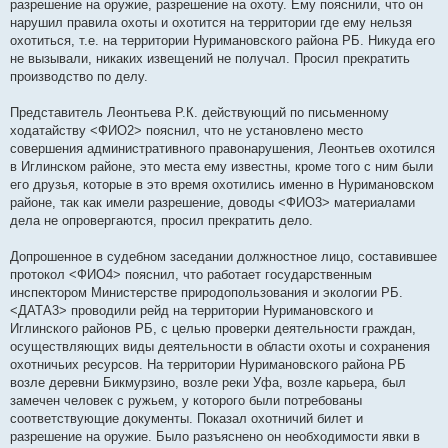
разрешение на оружие, разрешение на охоту. Ему пояснили, что он
нарушил правила охоты и охотится на территории где ему нельзя
охотиться, т.е. на территории Нуримановского района РБ. Никуда его
не вызывали, никаких извещений не получал. Просил прекратить
производство по делу.
Представитель Леонтьева Р.К. действующий по письменному
ходатайству <ФИО2> пояснил, что не установлено место
совершения административного правонарушения, Леонтьев охотился
в Иглинском районе, это места ему известны, кроме того с ним были
его друзья, которые в это время охотились именно в Нуримановском
районе, так как имели разрешение, доводы <ФИО3> материалами
дела не опровергаются, просил прекратить дело.
Допрошенное в судебном заседании должностное лицо, составившее
протокол <ФИО4> пояснил, что работает государственным
инспектором Министерстве природопользования и экологии РБ.
<ДАТА3> проводили рейд на территории Нуримановского и
Иглинского районов РБ, с целью проверки деятельности граждан,
осуществляющих виды деятельности в области охоты и сохранения
охотничьих ресурсов. На территории Нуримановского района РБ
возле деревни Бикмурзино, возле реки Уфа, возле карьера, был
замечен человек с ружьем, у которого были потребованы
соответствующие документы. Показал охотничий билет и
разрешение на оружие. Было разъяснено он необходимости явки в