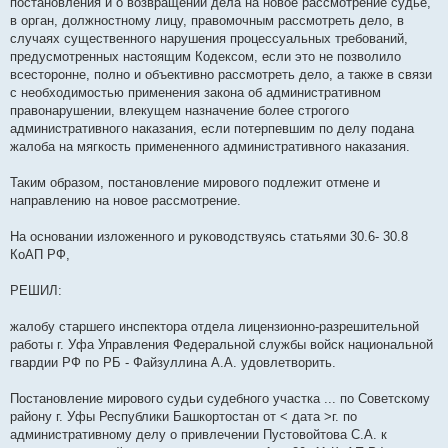
постановления и о возвращении дела на новое рассмотрение судье,
в орган, должностному лицу, правомочным рассмотреть дело, в
случаях существенного нарушения процессуальных требований,
предусмотренных настоящим Кодексом, если это не позволило
всесторонне, полно и объективно рассмотреть дело, а также в связи
с необходимостью применения закона об административном
правонарушении, влекущем назначение более строгого
административного наказания, если потерпевшим по делу подана
жалоба на мягкость примененного административного наказания.
Таким образом, постановление мирового подлежит отмене и
направлению на новое рассмотрение.
На основании изложенного и руководствуясь статьями 30.6- 30.8
КоАП РФ,
РЕШИЛ:
жалобу старшего инспектора отдела лицензионно-разрешительной
работы г. Уфа Управления Федеральной службы войск национальной
гвардии РФ по РБ - Файзуллина А.А. удовлетворить.
Постановление мирового судьи судебного участка ... по Советскому
району г. Уфы Республики Башкортостан от < дата >г. по
административному делу о привлечении Пустовойтова С.А. к