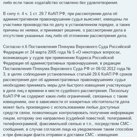
либо если такое ходатайство оставлено без удовлетворения.
В силу п. 4 ч. 1 ст. 29.7 КоАП РФ, при рассмотрении дела об
административном правонарушении судья выясняет, извещены ли
участники производства по делу в установленном порядке, а также
причины их неявки, и принимает решение, о рассмотрении дела в
отсутствие указанных лиц либо об отложении рассмотрения дела.
Согласно п.6 Постановления Пленума Верховного Суда Российской
Федерации от 24 марта 2005 года № 5 «О некоторых вопросах,
возникающих у судов при применении Кодекса Российской
Федерации об административных правонарушения, в редакции
Постановления Пленума Верховного Суда РФ от 09.02.2012 года №
3, в целях соблюдения установленных статьёй 29.6 КоАП РФ сроков
рассмотрения дел об административных правонарушениях судье
необходимо принимать меры для быстрого извещения участвующих
в деле лиц о времени и месте судебного рассмотрения. Поскольку
КоАП РФ не содержит каких-либо ограничений, связанных с таким
извещением, оно в зависимости от конкретных обстоятельств дела
может быть произведено с использованием любых доступных
средств связи, позволяющих контролировать получение информации
лицом, которому оно направлено (судебной повесткой, телеграммой,
телефонограммой, факсимильной связью и т.п., посредством СМС -
сообщения, в случае согласия лица на уведомление таким способом
и при фиксации факта отправки и доставки СМС - извещения