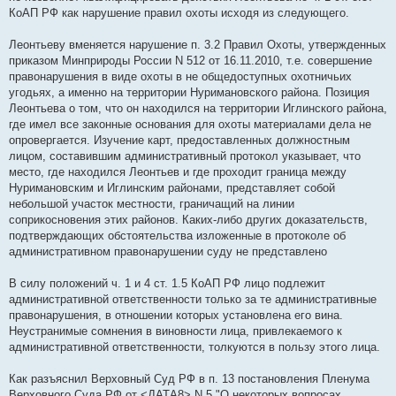
КоАП РФ как нарушение правил охоты исходя из следующего.
Леонтьеву вменяется нарушение п. 3.2 Правил Охоты, утвержденных
приказом Минприроды России N 512 от 16.11.2010, т.е. совершение
правонарушения в виде охоты в не общедоступных охотничьих
угодьях, а именно на территории Нуримановского района. Позиция
Леонтьева о том, что он находился на территории Иглинского района,
где имел все законные основания для охоты материалами дела не
опровергается. Изучение карт, предоставленных должностным
лицом, составившим административный протокол указывает, что
место, где находился Леонтьев и где проходит граница между
Нуримановским и Иглинским районами, представляет собой
небольшой участок местности, граничащий на линии
соприкосновения этих районов. Каких-либо других доказательств,
подтверждающих обстоятельства изложенные в протоколе об
административном правонарушении суду не представлено
В силу положений ч. 1 и 4 ст. 1.5 КоАП РФ лицо подлежит
административной ответственности только за те административные
правонарушения, в отношении которых установлена его вина.
Неустранимые сомнения в виновности лица, привлекаемого к
административной ответственности, толкуются в пользу этого лица.
Как разъяснил Верховный Суд РФ в п. 13 постановления Пленума
Верховного Суда РФ от <ДАТА8> N 5 "О некоторых вопросах,