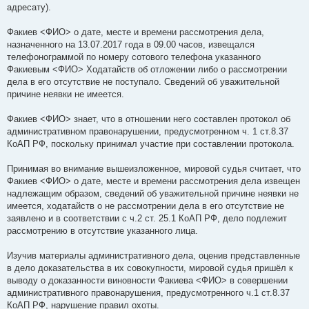
адресату).
Факиев <ФИО> о дате, месте и времени рассмотрения дела,
назначенного на 13.07.2017 года в 09.00 часов, извещался
телефонограммой по номеру сотового телефона указанного
Факиевым <ФИО> Ходатайств об отложении либо о рассмотрении
дела в его отсутствие не поступало. Сведений об уважительной
причине неявки не имеется.
Факиев <ФИО> знает, что в отношении него составлен протокол об
административном правонарушении, предусмотренном ч. 1 ст.8.37
КоАП РФ, поскольку принимал участие при составлении протокола.
Принимая во внимание вышеизложенное, мировой судья считает, что
Факиев <ФИО> о дате, месте и времени рассмотрения дела извещен
надлежащим образом, сведений об уважительной причине неявки не
имеется, ходатайств о не рассмотрении дела в его отсутствие не
заявлено и в соответствии с ч.2 ст. 25.1 КоАП РФ, дело подлежит
рассмотрению в отсутствие указанного лица.
Изучив материалы административного дела, оценив представленные
в дело доказательства в их совокупности, мировой судья пришёл к
выводу о доказанности виновности Факиева <ФИО> в совершении
административного правонарушения, предусмотренного ч.1 ст.8.37
КоАП РФ, нарушение правил охоты.