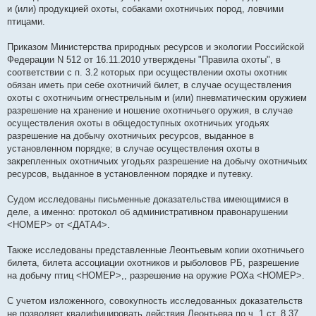
и (или) продукцией охоты, собаками охотничьих пород, ловчими
птицами.
Приказом Министерства природных ресурсов и экологии Российской
Федерации N 512 от 16.11.2010 утверждены "Правила охоты", в
соответствии с п. 3.2 которых при осуществлении охоты охотник
обязан иметь при себе охотничий билет, в случае осуществления
охоты с охотничьим огнестрельным и (или) пневматическим оружием
разрешение на хранение и ношение охотничьего оружия, в случае
осуществления охоты в общедоступных охотничьих угодьях
разрешение на добычу охотничьих ресурсов, выданное в
установленном порядке; в случае осуществления охоты в
закрепленных охотничьих угодьях разрешение на добычу охотничьих
ресурсов, выданное в установленном порядке и путевку.
Судом исследованы письменные доказательства имеющимися в
деле, а именно: протокол об административном правонарушении
<НОМЕР> от <ДАТА4>.
Также исследованы представленные Леонтьевым копии охотничьего
билета, билета ассоциации охотников и рыболовов РБ, разрешение
на добычу птиц <НОМЕР>,, разрешение на оружие РОХа <НОМЕР>.
С учетом изложенного, совокупность исследованных доказательств
не позволяет квалифицировать действия Леонтьева по ч. 1 ст. 8.37