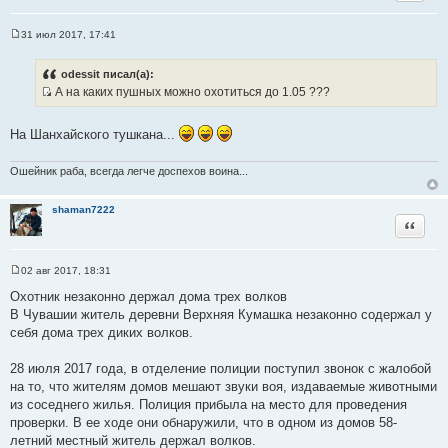
31 июл 2017, 17:41
С
о
о
odessit писал(а):
б
А на каких пушных можно охотиться до 1.05 ???
щ
И
е
н
с
и
На Шанхайского тушкана...
т
е
о
Ошейник раба, всегда легче доспехов воина...
ч
н
shaman7222
и
Цитата
к
ц
и
02 авг 2017, 18:31
С
т
о
Охотник незаконно держал дома трех волков
а
о
В Чувашии житель деревни Верхняя Кумашка незаконно содержал у
б
т
щ
себя дома трех диких волков.
ы
е
н
и
28 июля 2017 года, в отделение полиции поступил звонок с жалобой
е
на то, что жителям домов мешают звуки воя, издаваемые животными
из соседнего жилья. Полиция прибыла на место для проведения
проверки. В ее ходе они обнаружили, что в одном из домов 58-
летний местный житель держал волков.