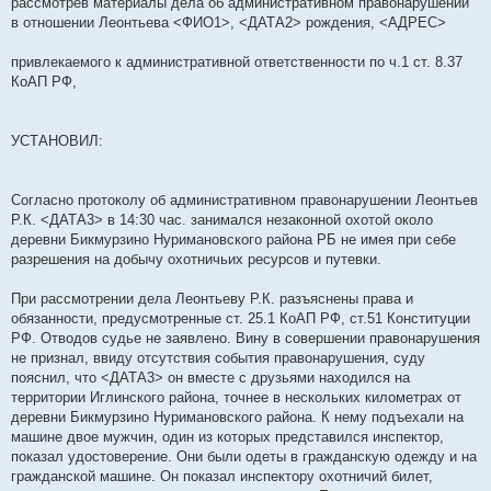
рассмотрев материалы дела об административном правонарушении
в отношении Леонтьева <ФИО1>, <ДАТА2> рождения, <АДРЕС>
привлекаемого к административной ответственности по ч.1 ст. 8.37
КоАП РФ,
УСТАНОВИЛ:
Согласно протоколу об административном правонарушении Леонтьев
Р.К. <ДАТА3> в 14:30 час. занимался незаконной охотой около
деревни Бикмурзино Нуримановского района РБ не имея при себе
разрешения на добычу охотничьих ресурсов и путевки.
При рассмотрении дела Леонтьеву Р.К. разъяснены права и
обязанности, предусмотренные ст. 25.1 КоАП РФ, ст.51 Конституции
РФ. Отводов судье не заявлено. Вину в совершении правонарушения
не признал, ввиду отсутствия события правонарушения, суду
пояснил, что <ДАТА3> он вместе с друзьями находился на
территории Иглинского района, точнее в нескольких километрах от
деревни Бикмурзино Нуримановского района. К нему подъехали на
машине двое мужчин, один из которых представился инспектор,
показал удостоверение. Они были одеты в гражданскую одежду и на
гражданской машине. Он показал инспектору охотничий билет,