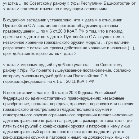
участка ... по Советскому району г. Уфы Республики Башкортостан от
< дата > подлежит отмене по следующим основаниям.
В судебном заседании установлено, что < дата > в отношении
Пустовойтов С.А. составлен протокол об административном
правонарушении ... по ч.6 ст.20.8 КоАП РФ о том, что в период
времени с < дата > по < дата > Пустовойтов С.А. осуществлял
незаконное хранение гражданского оружия модели ... при наличии
разрешения с истекшим сроком действия на хранение и ношение (...),
срок действия которого истек < дата >
< дата > мировым судьей судебного участка ... по Советскому
району г.Уфы РБ принято вышеуказанное постановление, согласно
которому мировым судьей действия Пустовойтова С.А.
переквалифицированы на ч.1 ст. 20.11 КоАП РФ.
В соответствии с частью 6 статьи 20.8 Кодекса Российской
Федерации об административных правонарушениях незаконные
приобретение, продажа, передача, хранение, перевозка или ношение
гражданского огнестрельного гладкоствольного оружия и
огнестрельного оружия ограниченного поражения влечет наложение
административного штрафа на граждан в размере от трех тысяч до
пяти тысяч рублей с конфискацией оружия и патронов к нему либо
административный арест на срок от пяти до пятнадцати суток с
конфискацией оружия и патронов к нему; на должностных лиц - от