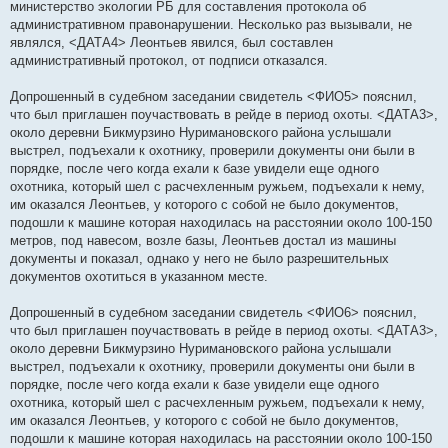
министерство экологии РБ для составления протокола об
административном правонарушении. Несколько раз вызывали, не
являлся, <ДАТА4> Леонтьев явился, был составлен
административный протокол, от подписи отказался.
Допрошенный в судебном заседании свидетель <ФИО5> пояснил,
что был приглашен поучаствовать в рейде в период охоты. <ДАТА3>,
около деревни Бикмурзино Нуримановского района услышали
выстрел, подъехали к охотнику, проверили документы они были в
порядке, после чего когда ехали к базе увидели еще одного
охотника, который шел с расчехленным ружьем, подъехали к нему,
им оказался Леонтьев, у которого с собой не было документов,
подошли к машине которая находилась на расстоянии около 100-150
метров, под навесом, возле базы, Леонтьев достал из машины
документы и показал, однако у него не было разрешительных
документов охотиться в указанном месте.
Допрошенный в судебном заседании свидетель <ФИО6> пояснил,
что был приглашен поучаствовать в рейде в период охоты. <ДАТА3>,
около деревни Бикмурзино Нуримановского района услышали
выстрел, подъехали к охотнику, проверили документы они были в
порядке, после чего когда ехали к базе увидели еще одного
охотника, который шел с расчехленным ружьем, подъехали к нему,
им оказался Леонтьев, у которого с собой не было документов,
подошли к машине которая находилась на расстоянии около 100-150