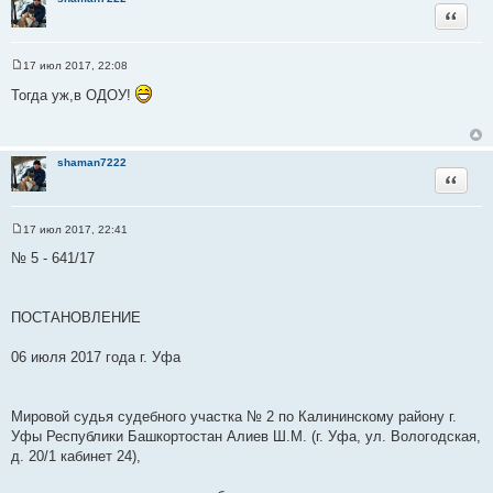
Цитата
17 июл 2017, 22:08
С
о
Тогда уж,в ОДОУ!
о
б
щ
е
н
shaman7222
и
Цитата
е
17 июл 2017, 22:41
С
о
№ 5 - 641/17
о
б
щ
е
ПОСТАНОВЛЕНИЕ
н
и
е
06 июля 2017 года г. Уфа
Мировой судья судебного участка № 2 по Калининскому району г.
Уфы Республики Башкортостан Алиев Ш.М. (г. Уфа, ул. Вологодская,
д. 20/1 кабинет 24),