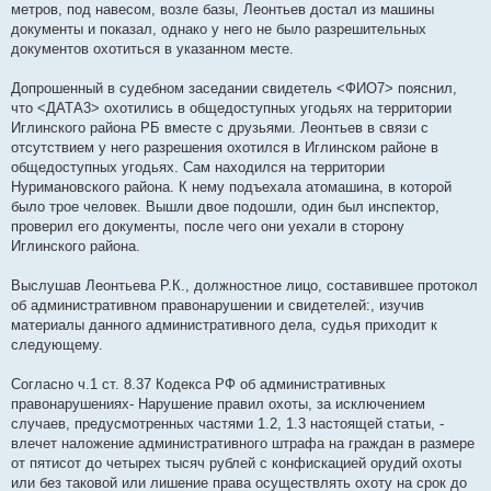
метров, под навесом, возле базы, Леонтьев достал из машины
документы и показал, однако у него не было разрешительных
документов охотиться в указанном месте.
Допрошенный в судебном заседании свидетель <ФИО7> пояснил,
что <ДАТА3> охотились в общедоступных угодьях на территории
Иглинского района РБ вместе с друзьями. Леонтьев в связи с
отсутствием у него разрешения охотился в Иглинском районе в
общедоступных угодьях. Сам находился на территории
Нуримановского района. К нему подъехала атомашина, в которой
было трое человек. Вышли двое подошли, один был инспектор,
проверил его документы, после чего они уехали в сторону
Иглинского района.
Выслушав Леонтьева Р.К., должностное лицо, составившее протокол
об административном правонарушении и свидетелей:, изучив
материалы данного административного дела, судья приходит к
следующему.
Согласно ч.1 ст. 8.37 Кодекса РФ об административных
правонарушениях- Нарушение правил охоты, за исключением
случаев, предусмотренных частями 1.2, 1.3 настоящей статьи, -
влечет наложение административного штрафа на граждан в размере
от пятисот до четырех тысяч рублей с конфискацией орудий охоты
или без таковой или лишение права осуществлять охоту на срок до