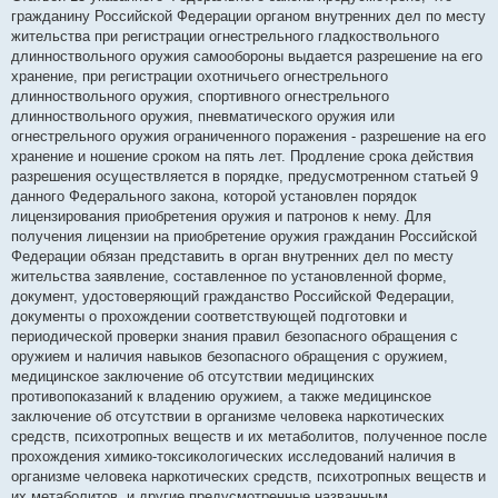
гражданину Российской Федерации органом внутренних дел по месту
жительства при регистрации огнестрельного гладкоствольного
длинноствольного оружия самообороны выдается разрешение на его
хранение, при регистрации охотничьего огнестрельного
длинноствольного оружия, спортивного огнестрельного
длинноствольного оружия, пневматического оружия или
огнестрельного оружия ограниченного поражения - разрешение на его
хранение и ношение сроком на пять лет. Продление срока действия
разрешения осуществляется в порядке, предусмотренном статьей 9
данного Федерального закона, которой установлен порядок
лицензирования приобретения оружия и патронов к нему. Для
получения лицензии на приобретение оружия гражданин Российской
Федерации обязан представить в орган внутренних дел по месту
жительства заявление, составленное по установленной форме,
документ, удостоверяющий гражданство Российской Федерации,
документы о прохождении соответствующей подготовки и
периодической проверки знания правил безопасного обращения с
оружием и наличия навыков безопасного обращения с оружием,
медицинское заключение об отсутствии медицинских
противопоказаний к владению оружием, а также медицинское
заключение об отсутствии в организме человека наркотических
средств, психотропных веществ и их метаболитов, полученное после
прохождения химико-токсикологических исследований наличия в
организме человека наркотических средств, психотропных веществ и
их метаболитов, и другие предусмотренные названным