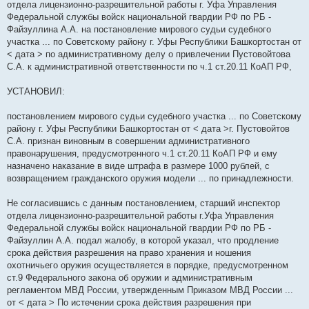
отдела лицензионно-разрешительной работы г. Уфа Управления
Федеральной службы войск национальной гвардии РФ по РБ -
Файзуллина А.А. на постановление мирового судьи судебного
участка ... по Советскому району г. Уфы Республики Башкортостан от
< дата > по административному делу о привлечении Пустовойтова
С.А. к административной ответственности по ч.1 ст.20.11 КоАП РФ,
УСТАНОВИЛ:
постановлением мирового судьи судебного участка ... по Советскому
району г. Уфы Республики Башкортостан от < дата >г. Пустовойтов
С.А. признан виновным в совершении административного
правонарушения, предусмотренного ч.1 ст.20.11 КоАП РФ и ему
назначено наказание в виде штрафа в размере 1000 рублей, с
возвращением гражданского оружия модели ... по принадлежности.
Не согласившись с данным постановлением, старший инспектор
отдела лицензионно-разрешительной работы г.Уфа Управления
Федеральной службы войск национальной гвардии РФ по РБ -
Файзуллин А.А. подал жалобу, в которой указал, что продление
срока действия разрешения на право хранения и ношения
охотничьего оружия осуществляется в порядке, предусмотренном
ст.9 Федерального закона об оружии и административным
регламентом МВД России, утвержденным Приказом МВД России ...
от < дата > По истечении срока действия разрешения при