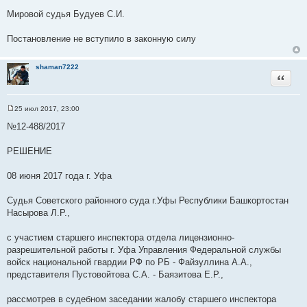
Мировой судья Будуев С.И.
Постановление не вступило в законную силу
shaman7222
Цитата
25 июл 2017, 23:00
С
о
№12-488/2017
о
б
щ
РЕШЕНИЕ
е
н
и
08 июня 2017 года г. Уфа
е
Судья Советского районного суда г.Уфы Республики Башкортостан
Насырова Л.Р.,
с участием старшего инспектора отдела лицензионно-
разрешительной работы г. Уфа Управления Федеральной службы
войск национальной гвардии РФ по РБ - Файзуллина А.А.,
представителя Пустовойтова С.А. - Баязитова Е.Р.,
рассмотрев в судебном заседании жалобу старшего инспектора