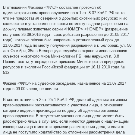
В отношении Факиева <ФИО> составлен протокол об
административном правонарушении по ч.1 ст. 8.37 КоАП РФ за то,
что не предоставил сведения о добытых охотничьих ресурсах и их
количестве в установленные сроки по месту выдачи разрешения на
добычу пушных животных серии <НОМЕР> <НОМЕР> (разрешение
получено 26.09.2016 года - срок действия разрешения до 01.05.2017
года), которые обязан был направить в установленный срок до
21.05.2017 года по месту получения разрешения в г. Белорецк, ул. 50
лет Октября, 35а в Белорецкую службупо охране и использованию
объектов животного мира Минэкологии РБ, чем нарушил п. 3.8
Правил охоты, утвержденных приказом Министерства природных
ресурсов и экологии Российской федерации от 16.11.2010 года №
512.
Факиев <ФИО> на судебное заседание, назначенное на 13.07.2017
года в 09.00 часов, не явился.
В соответствии с ч.2 ст. 25.1 КоАП РФ, дело об административном
правонарушении рассматривается с участием лица, в отношении
которого ведется производство по делу об административном
правонарушении. В отсутствие указанного лица дело может быть
рассмотрено лишь в случаях, если имеются данные о надлежащем
извещении лица о месте и времени рассмотрения дела, и если от
лица не поступило ходатайство об отложении рассмотрения дела