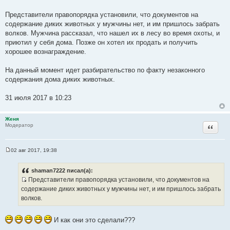
Представители правопорядка установили, что документов на
содержание диких животных у мужчины нет, и им пришлось забрать
волков. Мужчина рассказал, что нашел их в лесу во время охоты, и
приютил у себя дома. Позже он хотел их продать и получить
хорошее вознаграждение.
На данный момент идет разбирательство по факту незаконного
содержания дома диких животных.
31 июля 2017 в 10:23
Женя
Цитата
Модератор
02 авг 2017, 19:38
С
о
о
shaman7222 писал(а):
б
Представители правопорядка установили, что документов на
щ
И
е
содержание диких животных у мужчины нет, и им пришлось забрать
н
с
волков.
и
т
е
о
И как они это сделали???
ч