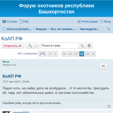
Форум охотников республики
Башкортостан
Ссылки
FAQ
Регистрация
Вход
Охота в республике Башкортостан
Форумы
Все, что связано с охотой
Законодательство
ои
КоАП РФ
ск
Ответить
462 сообщения
1
…
15
16
17
18
19
Женя
Цитата
Модератор
КоАП РФ
17 июл 2017, 20:04
С
о
Ладно хоть, на лайку дело не возбудили... А то могли бы, присудить
о
ей, пару лет обязательных работ, в частном охотхозяйстве...
б
щ
е
н
Ошейник раба, всегда легче доспехов воина...
и
е
shaman7222