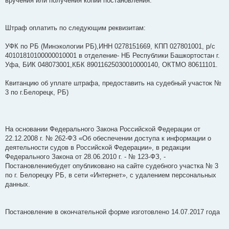
вручения или получения копии постановления.
Штраф оплатить по следующим реквизитам:
УФК по РБ (Минэкологии РБ),ИНН 0278151669, КПП 027801001, р/с
40101810100000010001 в отделение- НБ Республики Башкортостан г.
Уфа, БИК 048073001,КБК 89011625030010000140, ОКТМО 80611101.
Квитанцию об уплате штрафа, предоставить на судебный участок №
3 по г.Белорецк, РБ)
На основании Федерального Закона Российской Федерации от
22.12.2008 г. № 262-ФЗ «Об обеспечении доступа к информации о
деятельности судов в Российской Федерации», в редакции
Федерального Закона от 28.06.2010 г. - № 123-ФЗ, -
Постановлениебудет опубликовано на сайте судебного участка № 3
по г. Белорецку РБ, в сети «Интернет», с удалением персональных
данных.
Постановление в окончательной форме изготовлено 14.07.2017 года