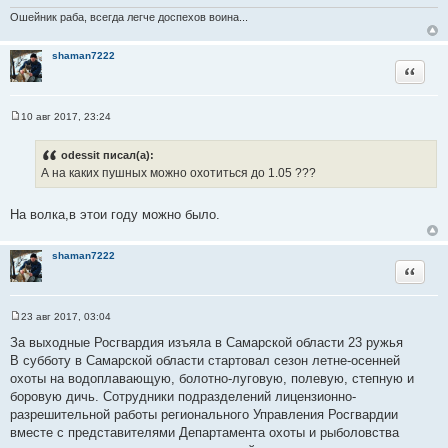
н
Ошейник раба, всегда легче доспехов воина...
и
к
shaman7222
ц
Цитата
и
т
а
10 авг 2017, 23:24
С
т
о
ы
о
odessit писал(а):
б
А на каких пушных можно охотиться до 1.05 ???
щ
е
н
и
На волка,в этои году можно было.
е
shaman7222
Цитата
23 авг 2017, 03:04
С
о
За выходные Росгвардия изъяла в Самарской области 23 ружья
о
В субботу в Самарской области стартовал сезон летне-осенней
б
щ
охоты на водоплавающую, болотно-луговую, полевую, степную и
е
боровую дичь. Сотрудники подразделений лицензионно-
н
и
разрешительной работы регионального Управления Росгвардии
е
вместе с представителями Департамента охоты и рыболовства