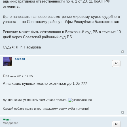
административной ответственности по ч. 1 ст.20. 11 КоАП РФ
отменить.
Дело направить на новое рассмотрение мировому судье судебного
участка ... по Советскому району г. Уфы Республики Башкортостан
Решение может быть обжаловано в Верховный суд РБ в течение 10
дней через Советский районный суд РБ.
Судья: Л.Р. Насырова
odessit
Цитата
31 июл 2017, 12:35
С
о
А на каких пушных можно охотиться до 1.05 ???
о
б
щ
е
н
Лучше 10 минут пешком,чем 2 часа толкать.
и
е
Каждой собаке палку и кости,каждому волку зубы и злости!
Женя
Цитата
Модератор