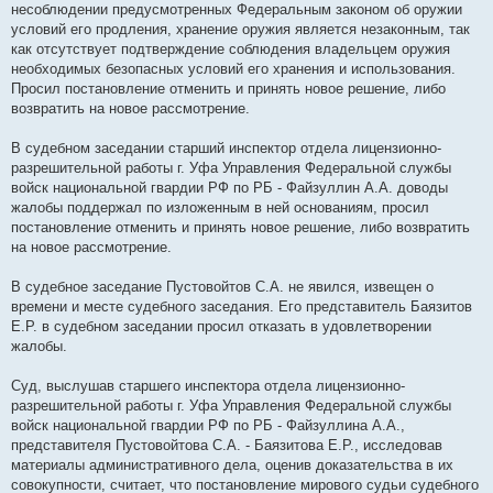
несоблюдении предусмотренных Федеральным законом об оружии
условий его продления, хранение оружия является незаконным, так
как отсутствует подтверждение соблюдения владельцем оружия
необходимых безопасных условий его хранения и использования.
Просил постановление отменить и принять новое решение, либо
возвратить на новое рассмотрение.
В судебном заседании старший инспектор отдела лицензионно-
разрешительной работы г. Уфа Управления Федеральной службы
войск национальной гвардии РФ по РБ - Файзуллин А.А. доводы
жалобы поддержал по изложенным в ней основаниям, просил
постановление отменить и принять новое решение, либо возвратить
на новое рассмотрение.
В судебное заседание Пустовойтов С.А. не явился, извещен о
времени и месте судебного заседания. Его представитель Баязитов
Е.Р. в судебном заседании просил отказать в удовлетворении
жалобы.
Суд, выслушав старшего инспектора отдела лицензионно-
разрешительной работы г. Уфа Управления Федеральной службы
войск национальной гвардии РФ по РБ - Файзуллина А.А.,
представителя Пустовойтова С.А. - Баязитова Е.Р., исследовав
материалы административного дела, оценив доказательства в их
совокупности, считает, что постановление мирового судьи судебного