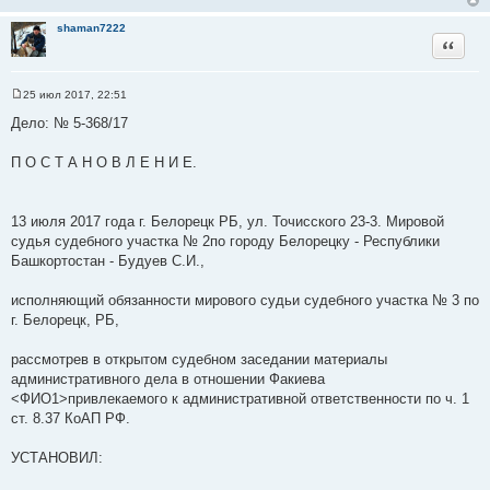
shaman7222
Цитата
25 июл 2017, 22:51
С
о
Дело: № 5-368/17
о
б
щ
П О С Т А Н О В Л Е Н И Е.
е
н
и
е
13 июля 2017 года г. Белорецк РБ, ул. Точисского 23-3. Мировой
судья судебного участка № 2по городу Белорецку - Республики
Башкортостан - Будуев С.И.,
исполняющий обязанности мирового судьи судебного участка № 3 по
г. Белорецк, РБ,
рассмотрев в открытом судебном заседании материалы
административного дела в отношении Факиева
<ФИО1>привлекаемого к административной ответственности по ч. 1
ст. 8.37 КоАП РФ.
УСТАНОВИЛ: