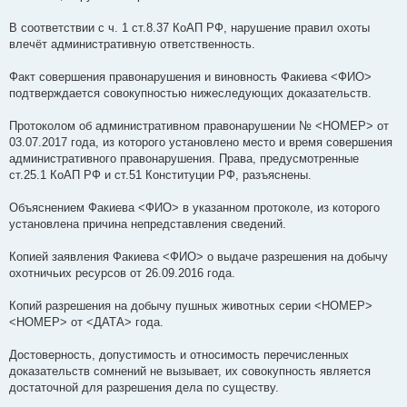
В соответствии с ч. 1 ст.8.37 КоАП РФ, нарушение правил охоты
влечёт административную ответственность.
Факт совершения правонарушения и виновность Факиева <ФИО>
подтверждается совокупностью нижеследующих доказательств.
Протоколом об административном правонарушении № <НОМЕР> от
03.07.2017 года, из которого установлено место и время совершения
административного правонарушения. Права, предусмотренные
ст.25.1 КоАП РФ и ст.51 Конституции РФ, разъяснены.
Объяснением Факиева <ФИО> в указанном протоколе, из которого
установлена причина непредставления сведений.
Копией заявления Факиева <ФИО> о выдаче разрешения на добычу
охотничьих ресурсов от 26.09.2016 года.
Копий разрешения на добычу пушных животных серии <НОМЕР>
<НОМЕР> от <ДАТА> года.
Достоверность, допустимость и относимость перечисленных
доказательств сомнений не вызывает, их совокупность является
достаточной для разрешения дела по существу.