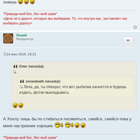
знаешь
и
к
"Природа-мой Бог, Лес-мой храм"
ц
«Дело не в дороге, которую мы выбираем. То, что внутри нас, заставляет нас
и
выбирать дорогу»
т
а
Леший
т
Цитата
Модератор
ы
14 июн 2016, 23:21
С
о
о
Олег писал(а):
б
щ
И
е
н
с
snowdeath писал(а):
и
Леха, да, ты обещал, что вот рыбалка начнется и будешь
т
е
И
ездить, фотки выкладывать.
о
с
ч
т
н
о
и
ч
к
А Хохлу лишь бы по стибаться посмеяться, смейся, смейся пока у
н
ц
и
меня настроение хорошее
и
к
т
ц
"Природа-мой Бог, Лес-мой храм"
а