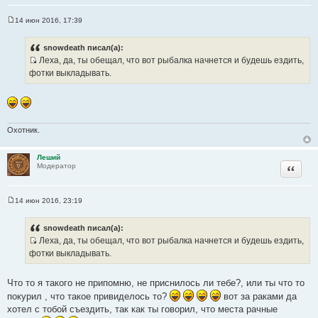
14 июн 2016, 17:39
С
о
о
snowdeath писал(а):
б
Леха, да, ты обещал, что вот рыбалка начнется и будешь ездить,
щ
И
е
фотки выкладывать.
н
с
и
т
е
о
ч
Охотник.
н
и
Леший
к
Цитата
Модератор
ц
и
т
14 июн 2016, 23:19
С
а
о
т
о
snowdeath писал(а):
б
ы
Леха, да, ты обещал, что вот рыбалка начнется и будешь ездить,
щ
И
е
фотки выкладывать.
н
с
и
т
е
Что то я такого не припомню, не приснилось ли тебе?, или ты что то
о
покурил , что такое привиделось то?
вот за раками да
ч
хотел с тобой съездить, так как ты говорил, что места рачные
н