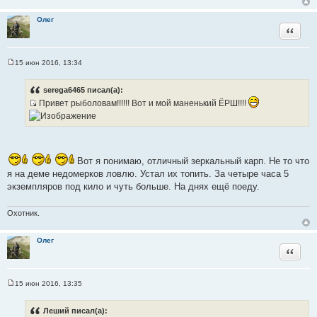
ч
н
Олег
Цитата
и
к
ц
15 июн 2016, 13:34
и
С
о
т
о
serega6465 писал(а):
а
б
Привет рыболовам!!!!!! Вот и мой маненький ЁРШ!!!!
щ
т
е
И
ы
н
с
и
е
т
о
Вот я понимаю, отличный зеркальный карп. Не то что
ч
я на деме недомерков ловлю. Устал их топить. За четыре часа 5
н
экземпляров под кило и чуть больше. На днях ещё поеду.
и
к
Охотник.
ц
и
т
Олег
Цитата
а
т
ы
15 июн 2016, 13:35
С
о
о
Леший писал(а):
б