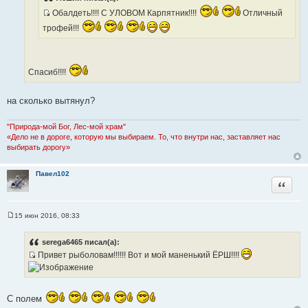
и
т
е
Обалдеть!!!! С УЛОВОМ Карпятник!!!!
Отличный
И
о
трофей!!!
с
ч
т
н
о
и
ч
Спасиб!!!!
к
н
ц
и
и
на сколько вытянул?
к
т
ц
а
"Природа-мой Бог, Лес-мой храм"
и
т
«Дело не в дороге, которую мы выбираем. То, что внутри нас, заставляет нас
т
ы
выбирать дорогу»
а
т
Павел102
Цитата
ы
15 июн 2016, 08:33
С
о
о
serega6465 писал(а):
б
Привет рыболовам!!!!!! Вот и мой маненький ЁРШ!!!!
щ
е
И
н
с
и
е
т
С полем
о