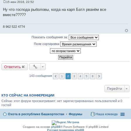
15 июн 2016, 22:52
С
о
Ну что господа рыболовы, когда на карп Батл рванём все
о
вместе?????
б
щ
е
н
8 962 522 4774
и
е
Показать сообщения за:
Поле сортировки
Ответить
143 сообщения
1
2
3
4
5
6
Перейти
КТО СЕЙЧАС НА КОНФЕРЕНЦИИ
Сейчас этот форум просматривают: нет зарегистрированных пользователей и 0
гостей
Охота в республике Башкортостан
Форумы
Наша команда
Создано на основе
phpBB
® Forum Software © phpBB Limited
Русская поддержка phpBB