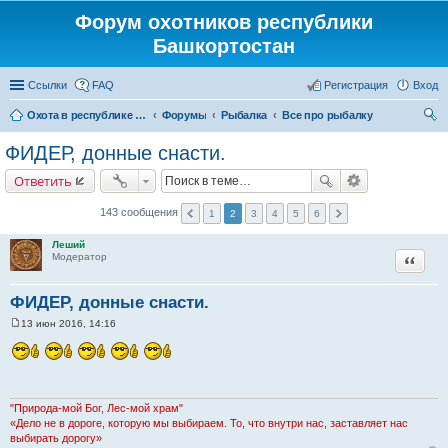
Форум охотников республики
Башкортостан
Ссылки
FAQ
Регистрация
Вход
Охота в республике Башкортостан
Форумы
Рыбалка
Все про рыбалку
ои
ФИДЕР, донные снасти.
ск
Ответить
143 сообщения
1
2
3
4
5
6
Леший
Цитата
Модератор
ФИДЕР, донные снасти.
13 июн 2016, 14:16
С
о
о
б
щ
е
н
"Природа-мой Бог, Лес-мой храм"
и
«Дело не в дороге, которую мы выбираем. То, что внутри нас, заставляет нас
е
выбирать дорогу»