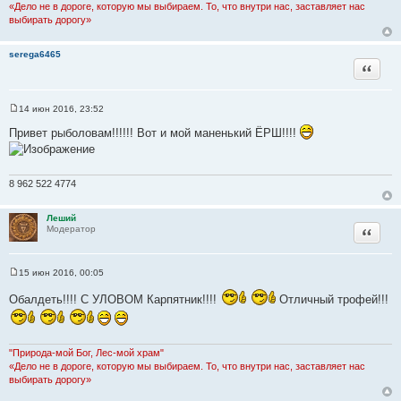
и
«Дело не в дороге, которую мы выбираем. То, что внутри нас, заставляет нас
т
выбирать дорогу»
т
ы
а
т
serega6465
Цитата
ы
14 июн 2016, 23:52
С
о
Привет рыболовам!!!!!! Вот и мой маненький ЁРШ!!!!
о
б
щ
е
н
8 962 522 4774
и
е
Леший
Цитата
Модератор
15 июн 2016, 00:05
С
о
Обалдеть!!!! С УЛОВОМ Карпятник!!!!
Отличный трофей!!!
о
б
щ
е
н
"Природа-мой Бог, Лес-мой храм"
и
«Дело не в дороге, которую мы выбираем. То, что внутри нас, заставляет нас
е
выбирать дорогу»