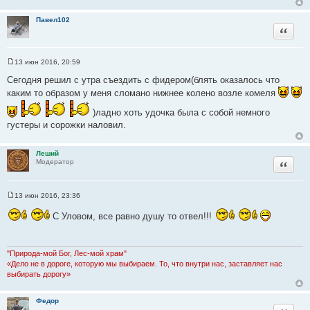
Павел102
Цитата
13 июн 2016, 20:59
С
о
Сегодня решил с утра съездить с фидером(блять оказалось что
о
каким то образом у меня сломано нижнее колено возле комеля
б
щ
е
)ладно хоть удочка была с собой немного
н
густеры и сорожки наловил.
и
е
Леший
Цитата
Модератор
13 июн 2016, 23:36
С
о
С Уловом, все равно душу то отвел!!!
о
б
щ
е
н
"Природа-мой Бог, Лес-мой храм"
и
«Дело не в дороге, которую мы выбираем. То, что внутри нас, заставляет нас
е
выбирать дорогу»
Федор