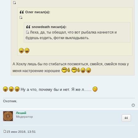
щ
И
е
н
с
Олег писал(а):
и
т
е
И
о
с
snowdeath писал(а):
ч
Леха, да, ты обещал, что вот рыбалка начнется и
т
н
И
будешь ездить, фотки выкладывать.
о
и
с
ч
к
т
н
ц
о
и
и
ч
к
т
А Хохлу лишь бы по стибаться посмеяться, смейся, смейся пока у
н
ц
а
и
меня настроение хорошее
и
т
к
т
ы
ц
а
и
т
Ну а что, почему бы и нет. Я же л......
т
ы
а
Охотник.
т
ы
Леший
Цитата
Модератор
15 июн 2016, 13:51
С