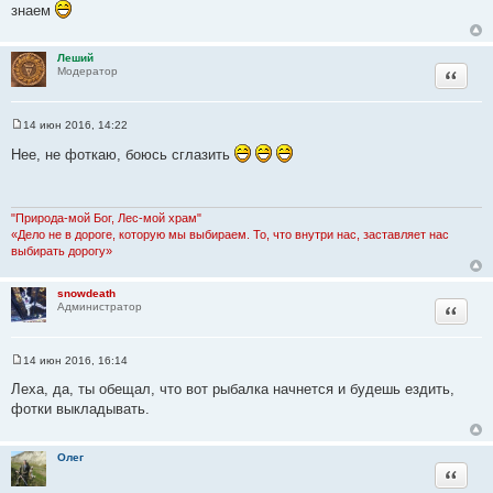
знаем
б
щ
е
н
Леший
и
Цитата
Модератор
е
14 июн 2016, 14:22
С
о
Нее, не фоткаю, боюсь сглазить
о
б
щ
е
н
"Природа-мой Бог, Лес-мой храм"
и
«Дело не в дороге, которую мы выбираем. То, что внутри нас, заставляет нас
е
выбирать дорогу»
snowdeath
Цитата
Администратор
14 июн 2016, 16:14
С
о
Леха, да, ты обещал, что вот рыбалка начнется и будешь ездить,
о
фотки выкладывать.
б
щ
е
н
Олег
и
Цитата
е