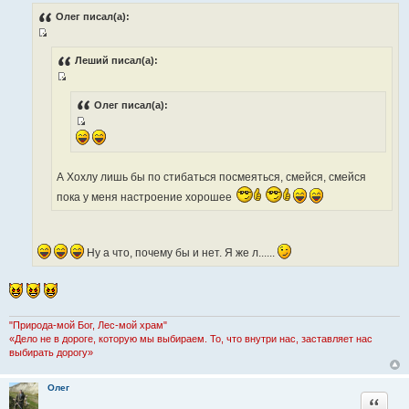
о
о
Олег писал(а):
б
щ
И
е
н
с
Леший писал(а):
и
т
е
И
о
с
Олег писал(а):
ч
т
н
И
о
и
с
ч
к
т
н
ц
А Хохлу лишь бы по стибаться посмеяться, смейся, смейся
о
и
и
пока у меня настроение хорошее
ч
к
т
н
ц
а
и
и
т
к
Ну а что, почему бы и нет. Я же л......
т
ы
ц
а
и
т
т
ы
а
"Природа-мой Бог, Лес-мой храм"
т
«Дело не в дороге, которую мы выбираем. То, что внутри нас, заставляет нас
ы
выбирать дорогу»
Олег
Цитата