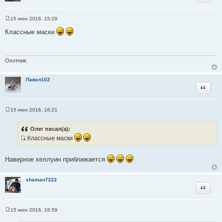
15 июн 2016, 15:29
С
о
Классные маски
о
б
щ
е
н
Охотник.
и
е
Павел102
Цитата
15 июн 2016, 16:21
С
о
о
Олег писал(а):
б
Классные маски
щ
е
И
н
с
и
Наверное хеллуин приближается
е
т
о
ч
shaman7222
Цитата
н
и
к
15 июн 2016, 18:59
С
ц
о