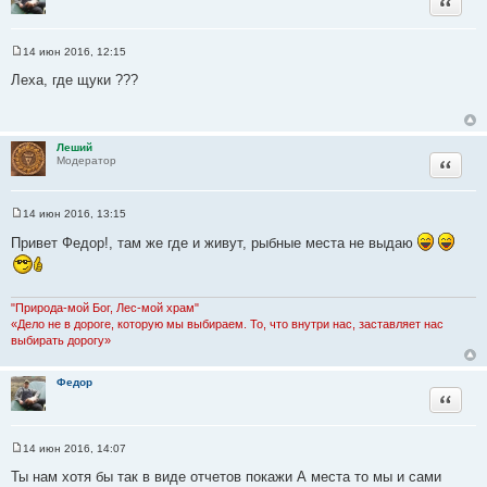
Цитата
14 июн 2016, 12:15
С
о
Леха, где щуки ???
о
б
щ
е
н
Леший
и
Цитата
Модератор
е
14 июн 2016, 13:15
С
о
Привет Федор!, там же где и живут, рыбные места не выдаю
о
б
щ
е
н
"Природа-мой Бог, Лес-мой храм"
и
«Дело не в дороге, которую мы выбираем. То, что внутри нас, заставляет нас
е
выбирать дорогу»
Федор
Цитата
14 июн 2016, 14:07
С
о
Ты нам хотя бы так в виде отчетов покажи А места то мы и сами
о