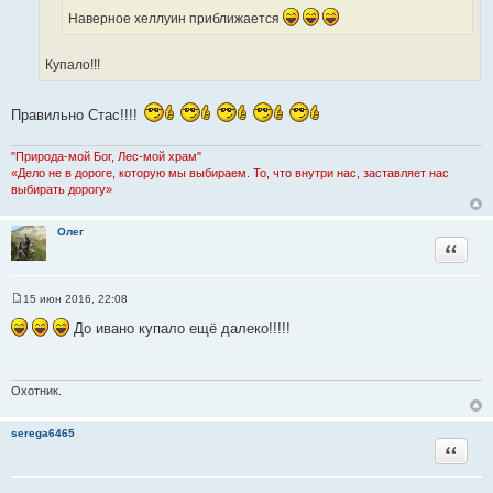
с
ч
к
Наверное хеллуин приближается
т
н
ц
о
и
и
Купало!!!
ч
к
т
н
ц
а
и
и
Правильно Стас!!!!
т
к
т
ы
ц
а
"Природа-мой Бог, Лес-мой храм"
и
т
«Дело не в дороге, которую мы выбираем. То, что внутри нас, заставляет нас
т
ы
выбирать дорогу»
а
т
Олег
ы
Цитата
15 июн 2016, 22:08
С
о
До ивано купало ещё далеко!!!!!
о
б
щ
е
н
Охотник.
и
е
serega6465
Цитата