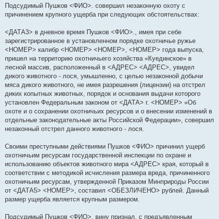
Подсудимый Пушков <ФИО>. совершил незаконную охоту с
причинением крупного ущерба при следующих обстоятельствах:
<ДАТА3> в дневное время Пушков <ФИО>., имея при себе
зарегистрированное в установленном порядке охотничье ружье
<НОМЕР> калибр <НОМЕР> <НОМЕР>, <НОМЕР> года выпуска,
пришел на территорию охотничьего хозяйства «Куединское» в
лесной массив, расположенный в <АДРЕС> <АДРЕС>, увидел
дикого животного - лося, умышленно, с целью незаконной добычи
мяса дикого животного, не имея разрешения (лицензии) на отстрел
диких копытных животных, порядок и основания выдачи которого
установлен Федеральным законом от <ДАТА> г. <НОМЕР> «Об
охоте и о сохранении охотничьих ресурсов и о внесении изменений в
отдельные законодательные акты Российской Федерации», совершил
незаконный отстрел данного животного - лося.
Своими преступными действиями Пушков <ФИО> причинил ущерб
охотничьим ресурсам государственной инспекции по охране и
использованию объектов животного мира <АДРЕС> края, который в
соответствии с методикой исчисления размера вреда, причиненного
охотничьим ресурсам, утвержденной Приказом Минприроды России
от <ДАТА5> <НОМЕР>, составил <ОБЕЗЛИЧЕНО> рублей. Данный
размер ущерба является крупным размером.
Подсудимый Пушков <ФИО>. вину признал, с предъявленным