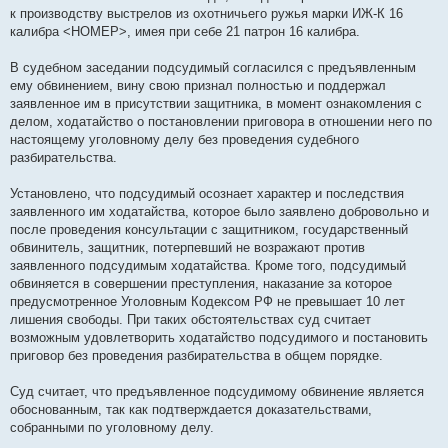
к производству выстрелов из охотничьего ружья марки ИЖ-К 16
калибра <НОМЕР>, имея при себе 21 патрон 16 калибра.
В судебном заседании подсудимый согласился с предъявленным
ему обвинением, вину свою признал полностью и поддержал
заявленное им в присутствии защитника, в момент ознакомления с
делом, ходатайство о постановлении приговора в отношении него по
настоящему уголовному делу без проведения судебного
разбирательства.
Установлено, что подсудимый осознает характер и последствия
заявленного им ходатайства, которое было заявлено добровольно и
после проведения консультации с защитником, государственный
обвинитель, защитник, потерпевший не возражают против
заявленного подсудимым ходатайства. Кроме того, подсудимый
обвиняется в совершении преступления, наказание за которое
предусмотренное Уголовным Кодексом РФ не превышает 10 лет
лишения свободы. При таких обстоятельствах суд считает
возможным удовлетворить ходатайство подсудимого и постановить
приговор без проведения разбирательства в общем порядке.
Суд считает, что предъявленное подсудимому обвинение является
обоснованным, так как подтверждается доказательствами,
собранными по уголовному делу.