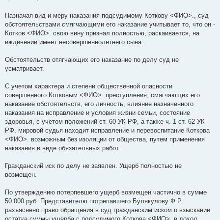
Назначая вид и меру наказания подсудимому Коткову <ФИО>., суд
обстоятельствами смягчающими его наказание учитывает то, что он -
Котков <ФИО>. свою вину признал полностью, раскаивается, на
иждивении имеет несовершеннолетнего сына.
Обстоятельств отягчающих его наказание по делу суд не
усматривает.
С учетом характера и степени общественной опасности
совершенного Котковым <ФИО>. преступления, смягчающих его
наказание обстоятельств, его личность, влияние назначенного
наказания на исправление и условия жизни семьи, состояние
здоровья, с учетом положений ст. 60 УК РФ, а также ч. 1 ст. 62 УК
РФ, мировой судья находит исправление и перевоспитание Коткова
<ФИО>. возможным без изоляции от общества, путем применения
наказания в виде обязательных работ.
Гражданский иск по делу не заявлен. Ущерб полностью не
возмещен.
По утверждению потерпевшего ущерб возмещен частично в сумме
50 000 руб. Представителю потрепавшего Булякулову Ф.Р.
разъяснено право обращения в суд гражданским иском о взыскании
остатка суммы ущерба с подсудимого Коткова <ФИО>. в доход