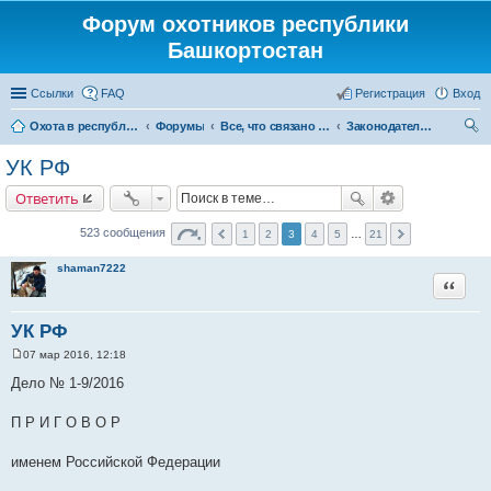
Форум охотников республики
Башкортостан
Ссылки
FAQ
Регистрация
Вход
Охота в республике Башкортостан
Форумы
Все, что связано с охотой
Законодательство
ои
УК РФ
ск
Ответить
523 сообщения
1
2
3
4
5
…
21
shaman7222
Цитата
УК РФ
07 мар 2016, 12:18
С
о
Дело № 1-9/2016
о
б
щ
П Р И Г О В О Р
е
н
и
именем Российской Федерации
е