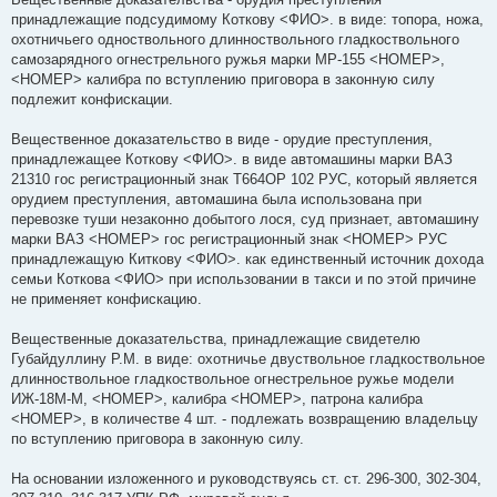
принадлежащие подсудимому Коткову <ФИО>. в виде: топора, ножа,
охотничьего одноствольного длинноствольного гладкоствольного
самозарядного огнестрельного ружья марки МР-155 <НОМЕР>,
<НОМЕР> калибра по вступлению приговора в законную силу
подлежит конфискации.
Вещественное доказательство в виде - орудие преступления,
принадлежащее Коткову <ФИО>. в виде автомашины марки ВАЗ
21310 гос регистрационный знак Т664ОР 102 РУС, который является
орудием преступления, автомашина была использована при
перевозке туши незаконно добытого лося, суд признает, автомашину
марки ВАЗ <НОМЕР> гос регистрационный знак <НОМЕР> РУС
принадлежащую Киткову <ФИО>. как единственный источник дохода
семьи Коткова <ФИО> при использовании в такси и по этой причине
не применяет конфискацию.
Вещественные доказательства, принадлежащие свидетелю
Губайдуллину Р.М. в виде: охотничье двуствольное гладкоствольное
длинноствольное гладкоствольное огнестрельное ружье модели
ИЖ-18М-М, <НОМЕР>, калибра <НОМЕР>, патрона калибра
<НОМЕР>, в количестве 4 шт. - подлежать возвращению владельцу
по вступлению приговора в законную силу.
На основании изложенного и руководствуясь ст. ст. 296-300, 302-304,