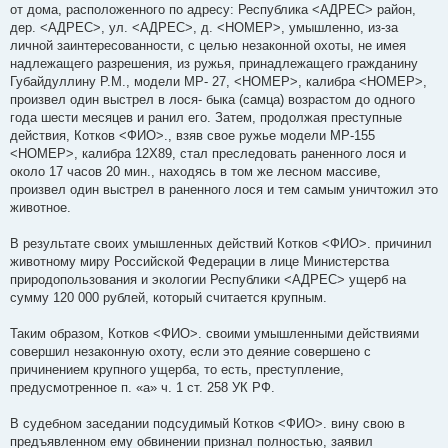
от дома, расположенного по адресу: Республика <АДРЕС> район,
дер. <АДРЕС>, ул. <АДРЕС>, д. <НОМЕР>, умышленно, из-за
личной заинтересованности, с целью незаконной охоты, не имея
надлежащего разрешения, из ружья, принадлежащего гражданину
Губайдуллину Р.М., модели МР- 27, <НОМЕР>, калибра <НОМЕР>,
произвел один выстрел в лося- быка (самца) возрастом до одного
года шести месяцев и ранил его. Затем, продолжая преступные
действия, Котков <ФИО>., взяв свое ружье модели МР-155
<НОМЕР>, калибра 12Х89, стал преследовать раненного лося и
около 17 часов 20 мин., находясь в том же лесном массиве,
произвел один выстрел в раненного лося и тем самым уничтожил это
животное.
В результате своих умышленных действий Котков <ФИО>. причинил
животному миру Российской Федерации в лице Министерства
природопользования и экологии Республики <АДРЕС> ущерб на
сумму 120 000 рублей, который считается крупным.
Таким образом, Котков <ФИО>. своими умышленными действиями
совершил незаконную охоту, если это деяние совершено с
причинением крупного ущерба, то есть, преступление,
предусмотренное п. «а» ч. 1 ст. 258 УК РФ.
В судебном заседании подсудимый Котков <ФИО>. вину свою в
предъявленном ему обвинении признал полностью, заявил