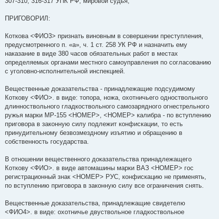
307-310, 316-317 УПК РФ, мировой судья,
ПРИГОВОРИЛ:
Коткова <ФИО3> признать виновным в совершении преступления,
предусмотренного п. «а», ч. 1 ст. 258 УК РФ и назначить ему
наказание в виде 380 часов обязательных работ в местах
определяемых органами местного самоуправления по согласованию
с уголовно-исполнительной инспекцией.
Вещественные доказательства - принадлежащие подсудимому
Коткову <ФИО>. в виде: топора, ножа, охотничьего одноствольного
длинноствольного гладкоствольного самозарядного огнестрельного
ружья марки МР-155 <НОМЕР>, <НОМЕР> калибра - по вступлению
приговора в законную силу подлежит конфискации, то есть
принудительному безвозмездному изъятию и обращению в
собственность государства.
В отношении вещественного доказательства принадлежащего
Коткову <ФИО>. в виде автомашины марки ВАЗ <НОМЕР> гос
регистрационный знак <НОМЕР> РУС, конфискацию не применять,
по вступлению приговора в законную силу все ограничения снять.
Вещественные доказательства, принадлежащие свидетелю
<ФИО4>. в виде: охотничье двуствольное гладкоствольное