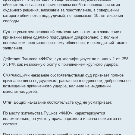
обвинитель согласен с применением особого порядка принятия
судебного решения, наказание за преступление, в совершении
которого обвиняется подсудимый, не превышает 10 лет лишения
свободы.
Суд не усмотрел оснований сомневаться в том, что заявление о
признании вины сделано подсудимым добровольно, с полным
пониманием предъявленного ему обвинения, и последствий такого
заявления.
Действия Пушкова <ФИО>. суд квалифицирует по п. «а» ч.1 ст. 258
УК РФ, как незаконную охоту с причинением крупного ущерба.
Смягчающими наказание обстоятельствами суд признает полное
признание вины подсудимым, раскаяние в содеянном, добровольное
возмещение причиненного ущерба, наличие на иждивении
малолетних детей.
Отягчающих наказание обстоятельств суд не усматривает.
По месту жительства Пушков <ФИО>. характеризуется
положительно, на учете у врача-нарколога и врача-психиатра не
состоит.
При назначении наказания мировой судья учитывает характер и