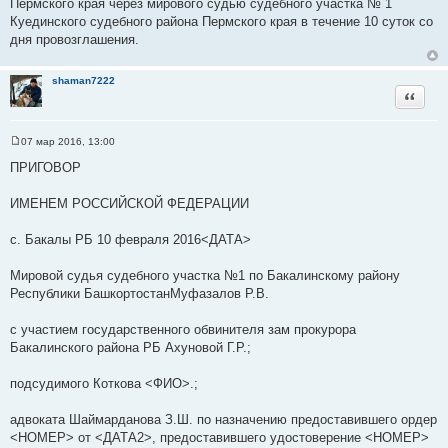
Пермского края через мирового судью судебного участка № 1
Куединского судебного района Пермского края в течение 10 суток со
дня провозглашения.
shaman7222
Цитата
07 мар 2016, 13:00
С
о
ПРИГОВОР
о
б
щ
ИМЕНЕМ РОССИЙСКОЙ ФЕДЕРАЦИИ
е
н
и
с. Бакалы РБ 10 февраля 2016<ДАТА>
е
Мировой судья судебного участка №1 по Бакалинскому району
Республики БашкортостанМуфазалов Р.В.
с участием государственного обвинителя зам прокурора
Бакалинского района РБ Ахуновой Г.Р.;
подсудимого Коткова <ФИО>.;
адвоката Шаймарданова З.Ш. по назначению предоставившего ордер
<НОМЕР> от <ДАТА2>, предоставившего удостоверение <НОМЕР>