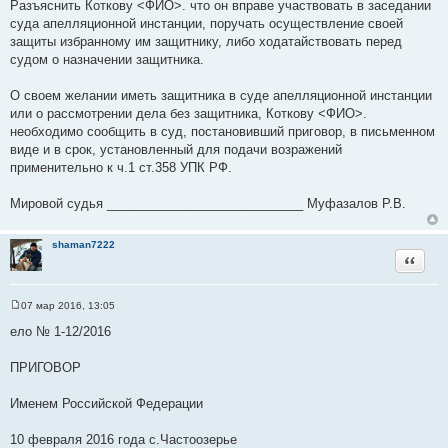
Разъяснить Коткову <ФИО>. что он вправе участвовать в заседании
суда апелляционной инстанции, поручать осуществление своей
защиты избранному им защитнику, либо ходатайствовать перед
судом о назначении защитника.
О своем желании иметь защитника в суде апелляционной инстанции
или о рассмотрении дела без защитника, Коткову <ФИО>.
необходимо сообщить в суд, постановивший приговор, в письменном
виде и в срок, установленный для подачи возражений
применительно к ч.1 ст.358 УПК РФ.
Мировой судья ____________________________ Муфазалов Р.В.
shaman7222
Цитата
07 мар 2016, 13:05
С
о
ело № 1-12/2016
о
б
щ
ПРИГОВОР
е
н
и
Именем Российской Федерации
е
10 февраля 2016 года с.Частоозерье