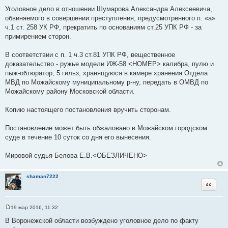
Уголовное дело в отношении Шумарова Александра Алексеевича,
обвиняемого в совершении преступления, предусмотренного п. «а»
ч.1 ст. 258 УК РФ, прекратить по основаниям ст.25 УПК РФ - за
примирением сторон.
В соответствии с п. 1 ч.3 ст.81 УПК РФ, вещественное
доказательство - ружье модели ИЖ-58 <НОМЕР> калибра, пулю и
пыж-обтюратор, 5 гильз, хранящуюся в камере хранения Отдела
МВД по Можайскому муниципальному р-ну, передать в ОМВД по
Можайскому району Московской области.
Копию настоящего постановления вручить сторонам.
Постановление может быть обжаловано в Можайском городском
суде в течение 10 суток со дня его вынесения.
Мировой судья Белова Е.В.<ОБЕЗЛИЧЕНО>
shaman7222
Цитата
19 мар 2016, 11:32
С
о
В Воронежской области возбуждено уголовное дело по факту
о