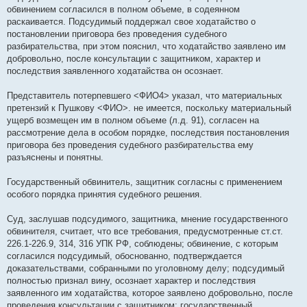
обвинением согласился в полном объеме, в содеянном
раскаивается. Подсудимый поддержал свое ходатайство о
постановлении приговора без проведения судебного
разбирательства, при этом пояснил, что ходатайство заявлено им
добровольно, после консультации с защитником, характер и
последствия заявленного ходатайства он осознает.
Представитель потерпевшего <ФИО4> указал, что материальных
претензий к Пушкову <ФИО>. не имеется, поскольку материальный
ущерб возмещен им в полном объеме (л.д. 91), согласен на
рассмотрение дела в особом порядке, последствия постановления
приговора без проведения судебного разбирательства ему
разъяснены и понятны.
Государственный обвинитель, защитник согласны с применением
особого порядка принятия судебного решения.
Суд, заслушав подсудимого, защитника, мнение государственного
обвинителя, считает, что все требования, предусмотренные ст.ст.
226.1-226.9, 314, 316 УПК РФ, соблюдены; обвинение, с которым
согласился подсудимый, обоснованно, подтверждается
доказательствами, собранными по уголовному делу; подсудимый
полностью признал вину, осознает характер и последствия
заявленного им ходатайства, которое заявлено добровольно, после
проведения консультации с защитником; государственный