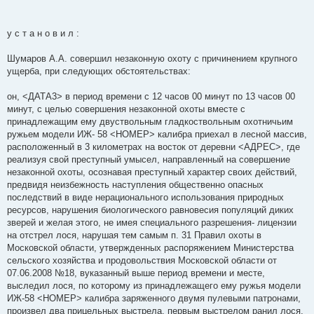
у с т а н о в и л :
Шумаров А.А. совершил незаконную охоту с причинением крупного
ущерба, при следующих обстоятельствах:
он, <ДАТА3> в период времени с 12 часов 00 минут по 13 часов 00
минут, с целью совершения незаконной охоты вместе с
принадлежащим ему двуствольным гладкоствольным охотничьим
ружьем модели ИЖ- 58 <НОМЕР> калибра приехал в лесной массив,
расположенный в 3 километрах на восток от деревни <АДРЕС>, где
реализуя свой преступный умысел, направленный на совершение
незаконной охоты, осознавая преступный характер своих действий,
предвидя неизбежность наступления общественно опасных
последствий в виде нерационального использования природных
ресурсов, нарушения биологического равновесия популяций диких
зверей и желая этого, не имея специального разрешения- лицензии
на отстрел лося, нарушая тем самым п. 31 Правил охоты в
Московской области, утвержденных распоряжением Министерства
сельского хозяйства и продовольствия Московской области от
07.06.2008 №18, вуказанный выше период времени и месте,
выследил лося, по которому из принадлежащего ему ружья модели
ИЖ-58 <НОМЕР> калибра заряженного двумя пулевыми патронами,
произвел два прицельных выстрела, первым выстрелом ранил лося,