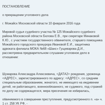
и
е
ПОСТАНОВЛЕНИЕ
о прекращении уголовного дела
г. Можайск Московской области 10 февраля 2016 года
Мировой судья судебного участка № 125 Можайского судебного
района Московской области Белова Е.В., при секретаре Минаковой
К.Ю., с участием государственного обвинителя, старшего помощника
Можайского городского прокурора Ивановой Е.И., защитника
адвоката филиала МОКА №68 «Шанс» Гущеварова Д.И.,
рассмотревна предварительном слушании уголовное дело в
отношении:
Шумарова Александра Алексеевича, <ДАТА2> рождения, уроженца
<АДРЕС>, зарегистрированного по адресу: <АДРЕС>, со средним
специальным образованием, женатого, не имеющего на иждивении
детей, не работающего, военнообязанного, не судимого, под стражей
по делу не содержащегося, мера пресечения не избиралась,
обвиняемого в совершении преступления, предусмотренного п. «а» ч.
1 ст. 258 УК РФ, -