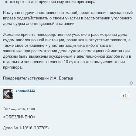
тот же срок со дня вручения ему копии приговора.
В случае подачи апелляционных жалоб, представления, осужденный
вправе ходатайствовать о своем участии в рассмотрении уголовного
дела судом апелляционной инстанции.
Желание принять непосредственное участие в рассмотрении дела
судом апелляционной инстанции, равно как и отсутствие такового, а
также свое отношение к участию защитника либо отказа от
защитника при рассмотрении дела судом апелляционной инстанции
должны быть выражены осужденным в апелляционной жалобе или в
отдельном заявлении в течение 10 суток со дня получения копии
приговора.
Председательствующий И.А. Браташ
shaman7222
Цитата
07 мар 2016, 13:08
С
о
<ОБЕЗЛИЧЕНО>
о
б
щ
Дело № 1-10/16 (107705)
е
н