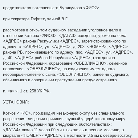
представителя потерпевшего Булякулова <ФИО2>
при секретаре Гафиятуллиной Э.Г.
рассмотрев в открытом судебном заседании уголовное дело в
отношении Коткова <ФИО3>, <ДАТА3> рождения, уроженца села
<АДРЕС> района Республики <АДРЕС>, зарегистрированного по
адресу: с. <АДРЕС>, ул. <АДРЕС>, д. 203, <НОМЕР>, <АДРЕС>
района РБ, проживающего по адресу: пос. <АДРЕС>, ул. <АДРЕС>,
д. 40, <АДРЕС> района Республики <АДРЕС>, гражданина
Российской Федерации, образование <ОБЕЗЛИЧЕНО>, семейное
положение - <ОБЕЗЛИЧЕНО>, на иждивении имеет одного
несовершеннолетнего сына, <ОБЕЗЛИЧЕНО>, ранее не судимого,
обвиняемого в совершении преступления предусмотренного
п. «а» ч. 1 ст. 258 УК РФ,
УСТАНОВИЛ:
Котков <ФИО>. производил незаконную охоту без специального
разрешения- лицензии причинив крупный ущерб животному миру
Российской Федерации при следующих обстоятельствах:
<ДАТА4> около 11 часов 00 мин. находясь в лесном массиве, в
квартале <НОМЕР> <АДРЕС>, в местности 3,5 км к северо-востоку