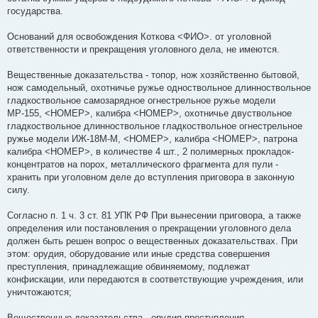
государства.
Оснований для освобождения Коткова <ФИО>. от уголовной
ответственности и прекращения уголовного дела, не имеются.
Вещественные доказательства - топор, нож хозяйственно бытовой,
нож самодельный, охотничье ружье одноствольное длинноствольное
гладкоствольное самозарядное огнестрельное ружье модели
МР-155, <НОМЕР>, калибра <НОМЕР>, охотничье двуствольное
гладкоствольное длинноствольное гладкоствольное огнестрельное
ружье модели ИЖ-18М-М, <НОМЕР>, калибра <НОМЕР>, патрона
калибра <НОМЕР>, в количестве 4 шт., 2 полимерных прокладок-
концентратов на порох, металлического фрагмента для пули -
хранить при уголовном деле до вступления приговора в законную
силу.
Согласно п. 1 ч. 3 ст. 81 УПК РФ При вынесении приговора, а также
определения или постановления о прекращении уголовного дела
должен быть решен вопрос о вещественных доказательствах. При
этом: орудия, оборудование или иные средства совершения
преступления, принадлежащие обвиняемому, подлежат
конфискации, или передаются в соответствующие учреждения, или
уничтожаются;
Вещественные доказательства - орудия преступления