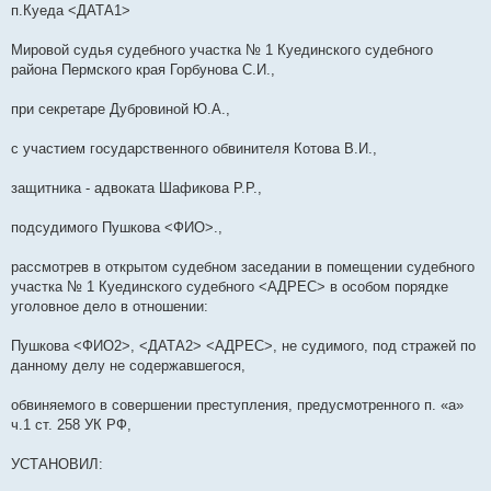
п.Куеда <ДАТА1>
Мировой судья судебного участка № 1 Куединского судебного
района Пермского края Горбунова С.И.,
при секретаре Дубровиной Ю.А.,
с участием государственного обвинителя Котова В.И.,
защитника - адвоката Шафикова Р.Р.,
подсудимого Пушкова <ФИО>.,
рассмотрев в открытом судебном заседании в помещении судебного
участка № 1 Куединского судебного <АДРЕС> в особом порядке
уголовное дело в отношении:
Пушкова <ФИО2>, <ДАТА2> <АДРЕС>, не судимого, под стражей по
данному делу не содержавшегося,
обвиняемого в совершении преступления, предусмотренного п. «а»
ч.1 ст. 258 УК РФ,
УСТАНОВИЛ: