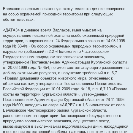
Варлаков совершил незаконную охоту, если это деяние совершено
на особо охраняемой природной территории при следующих
обстоятельствах.
<ДАТА3> в дневное время Варлаков, имея умысел на
осуществление незаконной охоты на особо охраняемой природной
территории, в нарушении ст. 24 Федерального закона от 14.03.1995
года № 33-Фз «Об особо охраняемых природных территориях», в
нарушение требований п.2.2 «Положения о Частоозерском
Государственном природном зоологическом заказнике»,
утвержденном Постановлением Администрации Курганской области
от 20.08.1999 года № 454, не имея соответствующего разрешения на
добычу охотничьих ресурсов, в нарушение требований п.п. 6,7
«Правил добывания объектов животного мира, отнесенных к
объектам охоты», утвержденных Постановлением Правительства
Российской Федерации от 10.01.2009 года № 18, п.п. 6,7,10 «Правил
охоты на территории Курганской области», утвержденных
Постановлением Администрации Курганской области от 28.11.1996
года №600, находясь на озере <АДРЕС> в 1,5 километрах от села
Беляковское Частоозерского района Курганской области,
расположенном на территории Частоозерского Государственного
природного зоологического заказника, осуществлял охоту,
выразившуюся в выслеживании водоплавающей дичи, находящейся
в состоянии естественной свободы, находясь при этом в готовности