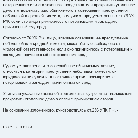
потерпевшего или его законного представителя прекратить уголовное
дело в отношении лица, обвиняемого в совершении преступления
небольшой и средней тяжести, в случаях, предусмотренных ст.76 УК
РФ, если это лицо примирилось с потерпевшим и загладило
причиненный ему вред.
Согласно ст.76 УК РФ, лицо, впервые совершившее преступление
небольшой или средней тяжести, может быть освобождено от
уголовной ответственности, если оно примирилось с потерпевшим и
загладило причиненный потерпевшему вред.
Судом установлено, что совершённое обвиняемым деяние,
относятся к категории преступлений небольшой тяжести, он
юридически не судим и, в настоящее время, примирился с
потерпевшей и загладил причиненный ей вред.
Учитывая указанные выше обстоятельства, суд считает возможным
прекратить уголовное дело в связи с примирением сторон.
На основании изложенного, руководствуясь ст.236 УПК РФ, -
п о с т а н о в и л :