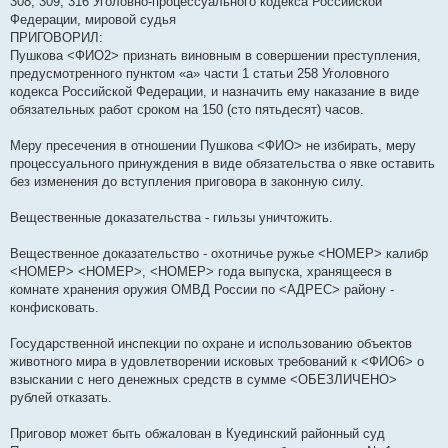
308, 309, 316 Уголовно-процессуального кодекса Российской
Федерации, мировой судья
ПРИГОВОРИЛ:
Пушкова <ФИО2> признать виновным в совершении преступления,
предусмотренного пунктом «а» части 1 статьи 258 Уголовного
кодекса Российской Федерации, и назначить ему наказание в виде
обязательных работ сроком на 150 (сто пятьдесят) часов.
Меру пресечения в отношении Пушкова <ФИО> не избирать, меру
процессуального принуждения в виде обязательства о явке оставить
без изменения до вступления приговора в законную силу.
Вещественные доказательства - гильзы уничтожить.
Вещественное доказательство - охотничье ружье <НОМЕР> калибр
<НОМЕР> <НОМЕР>, <НОМЕР> года выпуска, хранящееся в
комнате хранения оружия ОМВД России по <АДРЕС> району -
конфисковать.
Государственной инспекции по охране и использованию объектов
животного мира в удовлетворении исковых требований к <ФИО6> о
взыскании с него денежных средств в сумме <ОБЕЗЛИЧЕНО>
рублей отказать.
Приговор может быть обжалован в Куединский районный суд