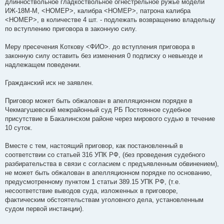
длинноствольное гладкоствольное огнестрельное ружье модели
ИЖ-18М-М, <НОМЕР>, калибра <НОМЕР>, патрона калибра
<НОМЕР>, в количестве 4 шт. - подлежать возвращению владельцу
по вступлению приговора в законную силу.
Меру пресечения Коткову <ФИО>. до вступления приговора в
законную силу оставить без изменения 0 подписку о невыезде и
надлежащем поведении.
Гражданский иск не заявлен.
Приговор может быть обжалован в апелляционном порядке в
Чекмагушевский межрайонный суд РБ Постоянное судебное
присутствие в Бакалинском районе через мирового судью в течение
10 суток.
Вместе с тем, настоящий приговор, как постановленный в
соответствии со статьей 316 УПК РФ, (без проведения судебного
разбирательства в связи с согласием с предъявленным обвинением),
не может быть обжалован в апелляционном порядке по основанию,
предусмотренному пунктом 1 статьи 389.15 УПК РФ, (т.е.
несоответствие выводов суда, изложенных в приговоре,
фактическим обстоятельствам уголовного дела, установленным
судом первой инстанции).