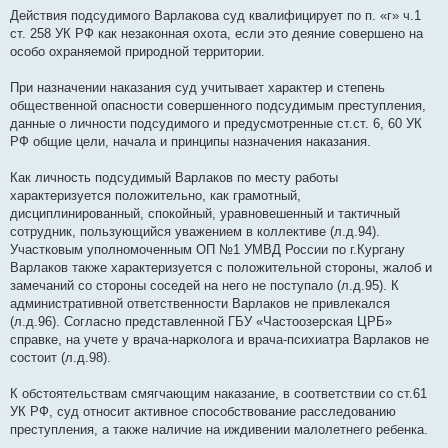
Действия подсудимого Варлакова суд квалифицирует по п. «г» ч.1
ст. 258 УК РФ как незаконная охота, если это деяние совершено на
особо охраняемой природной территории.
При назначении наказания суд учитывает характер и степень
общественной опасности совершенного подсудимым преступления,
данные о личности подсудимого и предусмотренные ст.ст. 6, 60 УК
РФ общие цели, начала и принципы назначения наказания.
Как личность подсудимый Варлаков по месту работы
характеризуется положительно, как грамотный,
дисциплинированный, спокойный, уравновешенный и тактичный
сотрудник, пользующийся уважением в коллективе (л.д.94).
Участковым уполномоченным ОП №1 УМВД России по г.Кургану
Варлаков также характеризуется с положительной стороны, жалоб и
замечаний со стороны соседей на него не поступало (л.д.95). К
административной ответственности Варлаков не привлекался
(л.д.96). Согласно представленной ГБУ «Частоозерская ЦРБ»
справке, на учете у врача-нарколога и врача-психиатра Варлаков не
состоит (л.д.98).
К обстоятельствам смягчающим наказание, в соответствии со ст.61
УК РФ, суд относит активное способствование расследованию
преступления, а также наличие на иждивении малолетнего ребенка.