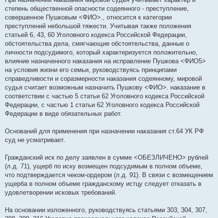
степень общественной опасности содеянного - преступление,
совершенное Пушковым <ФИО>., относится к категории
преступлений небольшой тяжести. Учитывая также положения
статьей 6, 43, 60 Уголовного кодекса Российской Федерации,
обстоятельства дела, смягчающие обстоятельства, данные о
личности подсудимого, который характеризуется положительно,
влияние назначенного наказания на исправление Пушкова <ФИО5>
на условия жизни его семьи, руководствуясь принципами
справедливости и соразмерности наказания содеянному, мировой
судья считает возможным назначить Пушкову <ФИО>. нака­зание в
соответствии с частью 5 статьи 62 Уголовного кодекса Российской
Федерации, с частью 1 статьи 62 Уголовного кодекса Российской
Федерации в виде обязательных работ.
Оснований для применения при назначении наказания ст.64 УК РФ
суд не усматривает.
Гражданский иск по делу заявлен в сумме <ОБЕЗЛИЧЕНО> рублей
(л.д. 71), ущерб по иску возмещен подсудимым в полном объеме,
что подтверждается чеком-ордером (л.д. 91). В связи с возмещением
ущерба в полном объеме гражданскому истцу следует отказать в
удовлетворении исковых требований.
На основании изложенного, руководствуясь статьями 303, 304, 307,