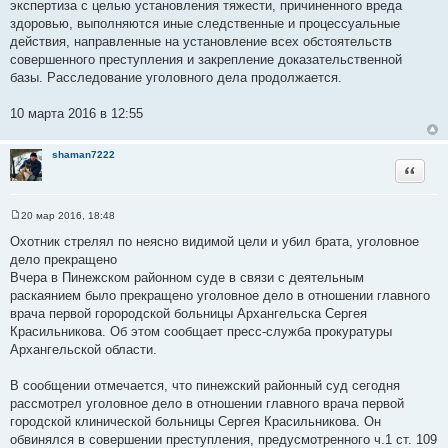
экспертиза с целью установления тяжести, причиненного вреда
здоровью, выполняются иные следственные и процессуальные
действия, направленные на установление всех обстоятельств
совершенного преступления и закрепление доказательственной
базы. Расследование уголовного дела продолжается.
10 марта 2016 в 12:55
shaman7222
Цитата
20 мар 2016, 18:48
С
о
Охотник стрелял по неясно видимой цели и убил брата, уголовное
о
дело прекращено
б
щ
Вчера в Пинежском районном суде в связи с деятельным
е
раскаянием было прекращено уголовное дело в отношении главного
н
и
врача первой горородской больницы Архангельска Сергея
е
Красильникова. Об этом сообщает пресс-служба прокуратуры
Архангельской области.
В сообщении отмечается, что пинежский районный суд сегодня
рассмотрел уголовное дело в отношении главного врача первой
городской клинической больницы Сергея Красильникова. Он
обвинялся в совершении преступления, предусмотренного ч.1 ст. 109