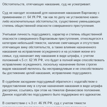
Обстоятельств, отягчающих наказание, суд не усматривает.
Суд не находит оснований для назначения наказания Варлакову с
применением ст. 64 УК РФ, так как по делу не установлено каких-
либо исключительных обстоятельств, существенно уменьшающих
степень общественной опасности совершенного преступления.
Учитывая личность подсудимого, характер и степень общественной
опасности совершенного Варлаковым преступления, относящегося к
категории небольшой тяжести, наличие смягчающих и отсутствие
отягчающих вину обстоятельств, а также влияние назначенного
наказания на исправление осужденного и на условия жизни его
семьи, суд назначает ему наказание в виде штрафа, с учетом
положений ч.5 ст. 62 УК РФ, что будет в полной мере способствовать
исправлению осужденного, поскольку назначение более строгих
видов наказаний являлось бы несправедливым и не способствовало
бы достижению целей наказания, исправлению подсудимого.
В судебном заседании подсудимый обратился с ходатайством о
предоставлении ему в случае назначения наказания в виде штрафа
рассрочки, ссылаясь при этом на тяжелое финансовое положение.
Данное ходатайство подсудимого было поддержано его адвокатом.
В соответствии с ч.3 ст. 46 УК РФ, суд с учетом тяжести