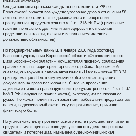
избиения охотоведа
б
щ
Следственными органами Следственного комитета РФ по
е
Воронежской области возбуждено уголовное дело в отношении 58-
н
и
летнего местного жителя, подозреваемого в совершении
е
преступления, предусмотренного ч. 1 ст. 318 УК РФ (применение
насилия не опасного для жизни или здоровья в отношении
представителя власти, в связи с исполнением им своих
должностных обязанностей).
По предварительным данным, в январе 2016 года охотовед
Казенного учреждения Воронежской области «Охрана животного
мира Воронежской области», осуществляя проверку соблюдения
правил охоты на территории Терновского района Воронежской
области, обнаружил в салоне автомобиля «Ниссан» ружье ТОЗ 34,
принадлежащее 58-летнему мужчине, без соответствующих
документов на право пользования. С целью пресечения
административного правонарушения, предусмотренного ч. 1 ст. 8.37
КоАП РФ (нарушение правил охоты), охотовед изъял указанное
ружье. Не желая подчиняться законным требованиям представителя
власти, подозреваемый оказал ему сопротивление, причинив
физическую боль.
По уголовному делу проведен осмотр места происшествия, изъяты
предметы, имеющие значение для уголовного дела, допрошены
свидетели и потерпевший, назначена судебно-медицинская