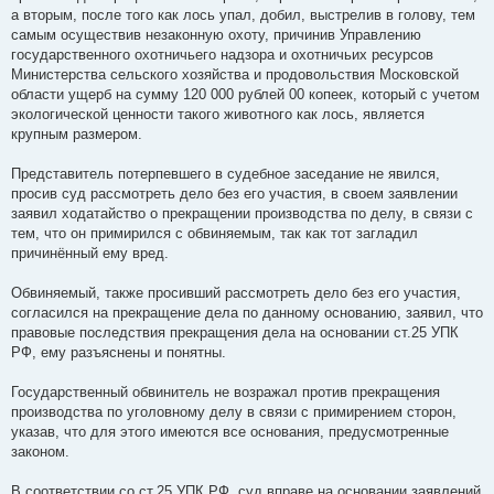
а вторым, после того как лось упал, добил, выстрелив в голову, тем
самым осуществив незаконную охоту, причинив Управлению
государственного охотничьего надзора и охотничьих ресурсов
Министерства сельского хозяйства и продовольствия Московской
области ущерб на сумму 120 000 рублей 00 копеек, который с учетом
экологической ценности такого животного как лось, является
крупным размером.
Представитель потерпевшего в судебное заседание не явился,
просив суд рассмотреть дело без его участия, в своем заявлении
заявил ходатайство о прекращении производства по делу, в связи с
тем, что он примирился с обвиняемым, так как тот загладил
причинённый ему вред.
Обвиняемый, также просивший рассмотреть дело без его участия,
согласился на прекращение дела по данному основанию, заявил, что
правовые последствия прекращения дела на основании ст.25 УПК
РФ, ему разъяснены и понятны.
Государственный обвинитель не возражал против прекращения
производства по уголовному делу в связи с примирением сторон,
указав, что для этого имеются все основания, предусмотренные
законом.
В соответствии со ст.25 УПК РФ, суд вправе на основании заявлений