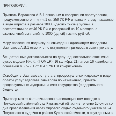
ПРИГОВОРИЛ:
Признать Варлакова А.В.1 виновным в совершении преступления,
предусмотренного п. «г» ч.1 ст. 258 УК РФ и назначить ему наказание
в виде штрафа в размере 10000 (десять тысяч) рублей, в
соответствии со ст.46 УК РФ с рассрочкой на 10 месяцев, с
ежемесячной выплатой по 1000 (одной) тысяче рублей.
Меру пресечения подписку о невыезде и надлежащем поведении
Варлакова А.В.1 отменить по вступлении приговора в законную силу.
Вещественные доказательства по делу: одноствольное охотничье
ружье модели ИЖ-К, <НОМЕР> 16 калибра, 21 патрон 16 калибра на
основании п. «г» ч.1 ст.104.1 УК РФ конфисковать.
Освободить Варлакова от уплаты процессуальных издержек в виде
оплаты услуг адвоката Завьялова по назначению, принять
процессуальные издержки на счет государства (федерального
бюджета).
Приговор может быть обжалован в апелляционном порядке в
Петуховский районный суд Курганской области в течение 10 суток со
дня провозглашения через мирового судью судебного участка № 24
Петуховского судебного района Курганской области, а осужденным в