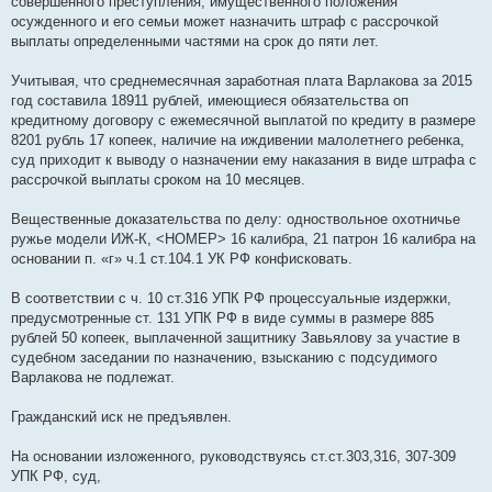
совершенного преступления, имущественного положения
осужденного и его семьи может назначить штраф с рассрочкой
выплаты определенными частями на срок до пяти лет.
Учитывая, что среднемесячная заработная плата Варлакова за 2015
год составила 18911 рублей, имеющиеся обязательства оп
кредитному договору с ежемесячной выплатой по кредиту в размере
8201 рубль 17 копеек, наличие на иждивении малолетнего ребенка,
суд приходит к выводу о назначении ему наказания в виде штрафа с
рассрочкой выплаты сроком на 10 месяцев.
Вещественные доказательства по делу: одноствольное охотничье
ружье модели ИЖ-К, <НОМЕР> 16 калибра, 21 патрон 16 калибра на
основании п. «г» ч.1 ст.104.1 УК РФ конфисковать.
В соответствии с ч. 10 ст.316 УПК РФ процессуальные издержки,
предусмотренные ст. 131 УПК РФ в виде суммы в размере 885
рублей 50 копеек, выплаченной защитнику Завьялову за участие в
судебном заседании по назначению, взысканию с подсудимого
Варлакова не подлежат.
Гражданский иск не предъявлен.
На основании изложенного, руководствуясь ст.ст.303,316, 307-309
УПК РФ, суд,