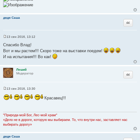
щ
е
н
и
дядя Саша
е
Цитата
13 сен 2016, 13:12
С
о
Спасибо Влад!
о
Вот и мы растем!!! Скоро тоже на выставки поедем!
б
щ
И на испытания!!! Во как!
е
н
и
е
Леший
Цитата
Модератор
13 сен 2016, 13:30
С
о
Красавец!!!
о
б
щ
е
н
"Природа-мой Бог, Лес-мой храм"
и
«Дело не в дороге, которую мы выбираем. То, что внутри нас, заставляет нас
е
выбирать дорогу»
дядя Саша