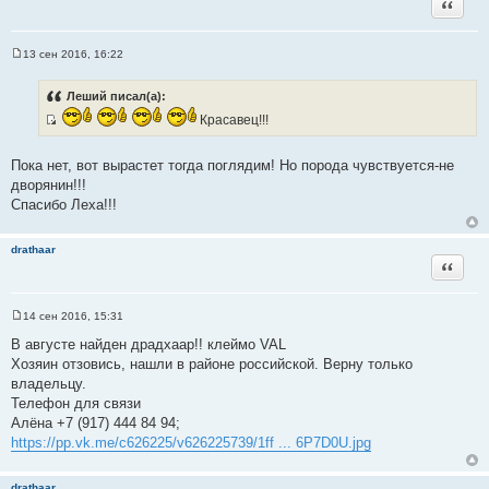
Цитата
13 сен 2016, 16:22
С
о
о
Леший писал(а):
б
щ
Красавец!!!
е
И
н
с
и
Пока нет, вот вырастет тогда поглядим! Но порода чувствуется-не
е
т
дворянин!!!
о
Спасибо Леха!!!
ч
н
drathaar
и
Цитата
к
ц
и
14 сен 2016, 15:31
С
т
о
В августе найден драдхаар!! клеймо VAL
а
о
Хозяин отзовись, нашли в районе российской. Верну только
б
т
щ
владельцу.
ы
е
Телефон для связи
н
и
Алёна +7 (917) 444 84 94;
е
https://pp.vk.me/c626225/v626225739/1ff ... 6P7D0U.jpg
drathaar