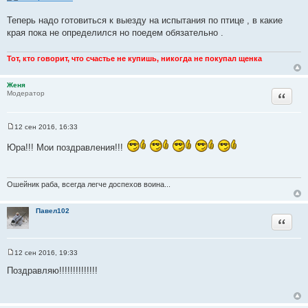
Теперь надо готовиться к выезду на испытания по птице , в какие
края пока не определился но поедем обязательно .
Тот, кто говорит, что счастье не купишь, никогда не покупал щенка
Женя
Цитата
Модератор
12 сен 2016, 16:33
С
о
Юра!!! Мои поздравления!!!
о
б
щ
е
н
Ошейник раба, всегда легче доспехов воина...
и
е
Павел102
Цитата
12 сен 2016, 19:33
С
о
Поздравляю!!!!!!!!!!!!!!
о
б
щ
е