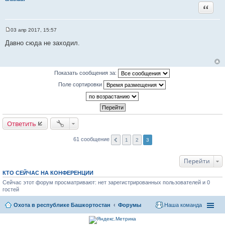
Цитата
03 апр 2017, 15:57
С
о
Давно сюда не заходил.
о
б
щ
е
н
Показать сообщения за:
и
е
Поле сортировки
Ответить
61 сообщение
1
2
3
Перейти
КТО СЕЙЧАС НА КОНФЕРЕНЦИИ
Сейчас этот форум просматривают: нет зарегистрированных пользователей и 0
гостей
Охота в республике Башкортостан
Форумы
Наша команда