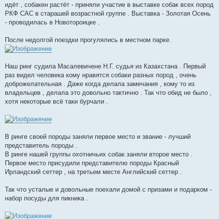
идёт , собакен растёт - приняли участие в выставке собак всех пород
РКФ САС в старашей возрастной группе . Выставка - Золотая Осень
- проводилась в Новотороицке .
После недолгой поездки прогулялись в местном парке.
Наш ринг судила Масалевичене Н.Г. судья из Казахстана . Первый
раз видел человека кому нравятся собаки разных пород , очень
доброжелательная . Даже когда делала замечания , кому то из
владельцев , делала это довольно тактично . Так что обид не было ,
хотя некоторые всё таки бурчали .
В ринге своей породы заняли первое место и звание - лучший
представитель породы .
В ринге нашей группы охотничьих собак заняли второе место .
Первое место присудили представителю породы Красный
Ирландский сеттер , на третьем месте Английский сеттер .
Так что усталые и довольные поехали домой с призами и подарком -
набор посуды для пикника .