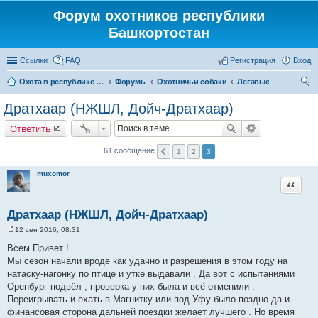
Форум охотников республики
Башкортостан
Ссылки
FAQ
Регистрация
Вход
Охота в республике Башкортостан
Форумы
Охотничьи собаки
Легавые
ои
Дратхаар (НЖШЛ, Дойч-Дратхаар)
ск
Ответить
61 сообщение
1
2
3
muxomor
Цитата
Дратхаар (НЖШЛ, Дойч-Дратхаар)
12 сен 2016, 08:31
С
о
Всем Привет !
о
Мы сезон начали вроде как удачно и разрешения в этом году на
б
щ
натаску-нагонку по птице и утке выдавали . Да вот с испытаниями
е
Оренбург подвёл , проверка у них была и всё отменили .
н
и
Переигрывать и ехать в Магнитку или под Уфу было поздно да и
е
финансовая сторона дальней поездки желает лучшего . Но время