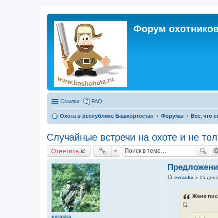
Форум охотников
Ссылки
FAQ
Охота в республике Башкортостан
Форумы
Все, что 
Случайные встречи на охоте и не тол
Ответить
Предложени
evraska
»
15 дек 
С
о
о
Женя пис
б
щ
И
е
evraska
н