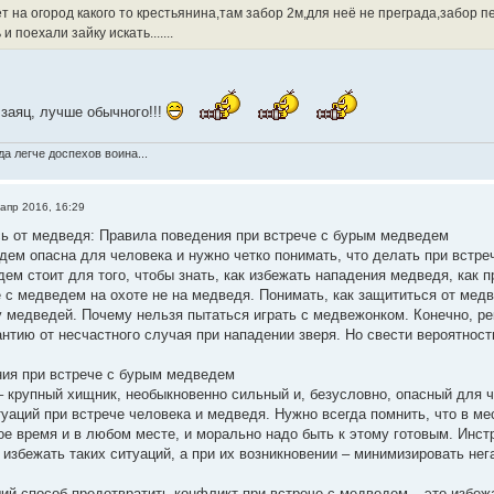
т на огород какого то крестьянина,там забор 2м,для неё не преграда,забор пер
 поехали зайку искать.......
заяц, лучше обычного!!!
а легче доспехов воина...
 апр 2016, 16:29
сь от медведя: Правила поведения при встрече с бурым медведем
дем опасна для человека и нужно четко понимать, что делать при встре
ем стоит для того, чтобы знать, как избежать нападения медведя, как п
е с медведем на охоте не на медведя. Понимать, как защититься от медв
у медведей. Почему нельзя пытаться играть с медвежонком. Конечно, р
нтию от несчастного случая при нападении зверя. Но свести вероятност
ия при встрече с бурым медведем
 крупный хищник, необыкновенно сильный и, безусловно, опасный для ч
уаций при встрече человека и медведя. Нужно всегда помнить, что в мес
ое время и в любом месте, и морально надо быть к этому готовым. Инс
 избежать таких ситуаций, а при их возникновении – минимизировать не
 способ предотвратить конфликт при встрече с медведем – это избежа