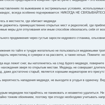
наставлениях по выживанию в экстремальных условиях, используемых п
ммандос, всегда особенно подчеркивается: НИКОГДА НЕ СВЯЗЫВАЙТ
есь в местности, где обитают медведи
и держитесь преимущественно открытых мест и редколесий, где прибли
имые меры для отпугивания или иным способом обезопасить себя от во
льного продвижения через густые заросли кедрового стланика, ольховни
ижения по тайге и тундре желательно не пользоваться медвежьими троп
 вдоль нерестилищ в сумерки и на рассвете, а также ночью. Помните: н
гда еще лежит снег, вы натолкнетесь на след бурого медведя, поверните
 нахождения зверя по открытым местам. Медведь не совершает длитель
д, даже достаточно старый, является хорошим индикатором его присутс
 вероятность нападения медведя, не выходите в угодья в одиночку. Ве
бурым медведем постарайтесь не паниковать и незаметно удалиться. Ни 
айно тонким обонянием, поэтому при отходе необходимо учитывать напр