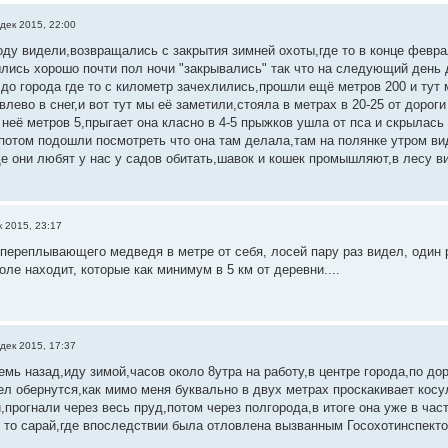
дек 2015, 22:00
оду видели,возвращались с закрытия зимней охоты,где то в конце феврал
лись хорошо почти пол ночи "закрывались" так что на следующий день
 до города где то с километр зачехлились,прошли ещё метров 200 и тут 
влево в снег,и вот тут мы её заметили,стояла в метрах в 20-25 от дорог
неё метров 5,прыгает она класно в 4-5 прыжков ушла от пса и скрылась 
 потом подошли посмотреть что она там делала,там на полянке утром ви
 они любят у нас у садов обитать,шавок и кошек промышляют,в лесу ви
к 2015, 23:17
переплывающего медведя в метре от себя, лосей пару раз видел, один 
оле находит, которые как минимум в 5 км от деревни....
дек 2015, 17:37
емь назад,иду зимой,часов около 8утра на работу,в центре города,по д
ел обернутся,как мимо меня буквально в двух метрах проскакивает косу
,прогнали через весь пруд,потом через полгорода,в итоге она уже в час
й то сарай,где впоследствии была отловлена вызванным Госохотинспекто