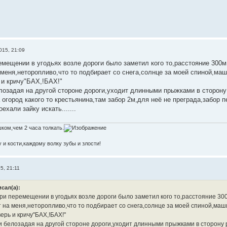
015, 21:09
емещении в угодьях возле дороги было заметил кого то,расстояние 300
меня,неторопливо,что то подбирает со снега,солнце за моей спиной,маши
и кричу"БАХ,!БАХ!"
лозадая на другой стороне дороги,уходит длинными прыжками в сторону
 огород какого то крестьянина,там забор 2м,для неё не преграда,забор пе
ехали зайку искать.......
ком,чем 2 часа толкать.
 и кости,каждому волку зубы и злости!
5, 21:11
исал(а):
ри перемещении в угодьях возле дороги было заметил кого то,расстояние 30
 на меня,неторопливо,что то подбирает со снега,солнце за моей спиной,машин
ерь и кричу"БАХ,!БАХ!"
и белозадая на другой стороне дороги,уходит длинными прыжками в сторону 