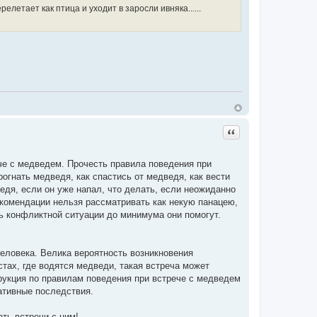
елетает как птица и уходит в заросли ивняка......
Цитата
че с медведем. Прочесть правила поведения при
рогнать медведя, как спастись от медведя, как вести
едя, если он уже напал, что делать, если неожиданно
екомендации нельзя рассматривать как некую панацею,
ь конфликтной ситуации до минимума они помогут.
еловека. Велика вероятность возникновения
тах, где водятся медведи, такая встреча может
трукция по правилам поведения при встрече с медведем
гативные последствия.
ть встречи с ним!