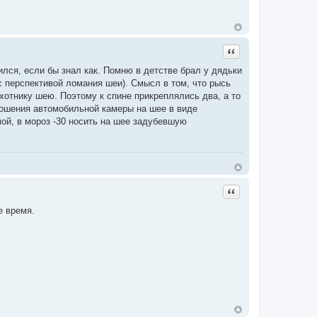
Цитата
тился, если бы знал как. Помню в детстве брал у дядьки
 перспективой ломания шеи). Смысл в том, что рысь
хотнику шею. Поэтому к спине прикреплялись два, а то
ношения автомобильной камеры на шее в виде
имой, в мороз -30 носить на шее задубевшую
Цитата
е время.