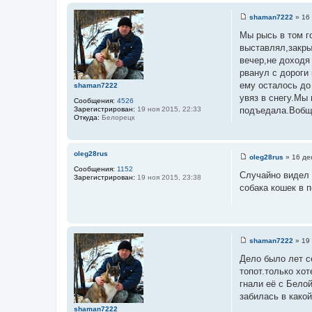
shaman7222
»
16 
С
о
Мы рысь в том г
о
выставлял,закры
б
щ
вечер,не доходя
е
рванул с дороги 
н
и
ему осталось до 
shaman7222
е
увяз в снегу.Мы
Сообщения:
4526
Зарегистрирован:
19 ноя 2015, 22:33
подъедала.Вобще
Откуда:
Белорецк
oleg28rus
oleg28rus
»
16 де
С
Сообщения:
1152
о
Случайно видел 
Зарегистрирован:
19 ноя 2015, 23:38
о
собака кошек в п
б
щ
е
н
и
е
shaman7222
»
19 
С
о
Дело было лет с
о
топот.только хот
б
щ
гнали её с Белой
е
забилась в како
н
и
shaman7222