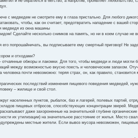
аметил и не обратился в бегство, а напротив, проявляет любопытство, с
дух.
рече с медведем не смотрите ему в глаза пристально. Для любого диког
атаковать, чтобы, как он считает, предотвратить нападение с вашей сто
и медведя из окна машины
идом! Сделайте несколько снимков на память, но ни в коем случае не 
я его попрошайничать, вы подписываете ему смертный приговор! Не зад
сором и отходами?
 отчаянные обжоры и лакомки. Для того, чтобы медведи и люди могли б
иаций между возможностью вкусно поесть и человеческим запахом. Оту
а человека почти невозможно: теряя страх, он, как правило, становится
трагических последствий изменения пищевого поведения медведей, нуж
ловеку – жилище и свой стол.
круг населенных пунктов, рыбалок, баз и лагерей, полевых партий, отря
 складов пищевых отбросов, способствующих концентрации зверей. Мед
раскапывают даже захороненные на значительной глубине органические
ности их утилизации) на значительное расстояние от жилья. Место свал
дупреждены местные жители. Если вывоз мусора невозможен, пищевые