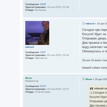
е
Сообщения:
4526
Зарегистрирован:
19 ноя 2015, 22:33
Откуда:
Белорецк
odessit
»
19 дек 2
С
о
Сегодня при пер
о
Косуля! Идет на 
б
щ
Открываю дверь 
е
Два прыжка и бе
н
и
воду,залетает на
odessit
е
Облизнулись и по
Сообщения:
1007
Зарегистрирован:
20 ноя 2015, 22:24
Откуда:
Уфа-центр
Лучше 10 минут пеш
Каждой собаке палку
Женя
Женя
»
19 дек 201
Модератор
С
о
Сообщения:
5276
о
odessit п
Зарегистрирован:
19 ноя 2015, 22:07
б
Откуда:
Стерлитамак
Сегодня п
щ
И
е
Косуля! Идет
н
с
Открываю дв
и
т
е
Два прыжка 