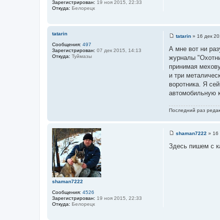
Зарегистрирован:
19 ноя 2015, 22:33
Откуда:
Белорецк
tatarin
tatarin
»
16 дек 20
С
Сообщения:
497
о
А мне вот ни раз
Зарегистрирован:
07 дек 2015, 14:13
о
Откуда:
Туймазы
журналы "Охотни
б
щ
принимая мехову
е
и три металичес
н
и
воротника. Я сей
е
автомобильную к
Последний раз реда
shaman7222
»
16 
С
о
Здесь пишем с к
о
б
щ
е
н
и
shaman7222
е
Сообщения:
4526
Зарегистрирован:
19 ноя 2015, 22:33
Откуда:
Белорецк