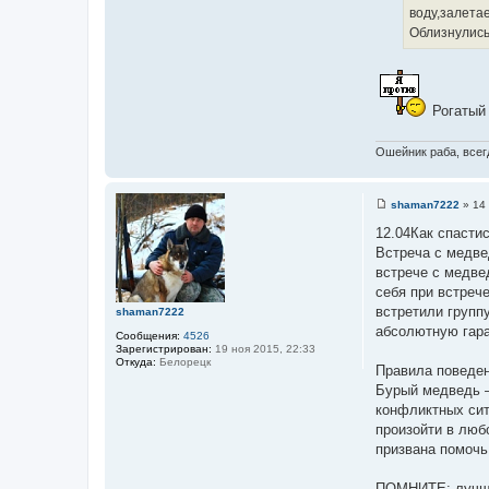
о
воду,залетае
ч
Облизнулись и
н
и
к
ц
Рогатый 
и
т
Ошейник раба, всегд
а
т
ы
shaman7222
»
14
С
о
12.04Как спасти
о
Встреча с медве
б
щ
встрече с медвед
е
себя при встреч
н
и
встретили групп
shaman7222
е
абсолютную гара
Сообщения:
4526
Зарегистрирован:
19 ноя 2015, 22:33
Откуда:
Белорецк
Правила поведен
Бурый медведь –
конфликтных сит
произойти в люб
призвана помочь
ПОМНИТЕ: лучший