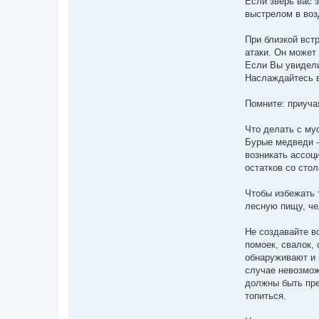
Если зверь вас з
выстрелом в воз
При близкой вст
атаки. Он может 
Если Вы увидел
Наслаждайтесь в
Помните: приуча
Что делать с му
Бурые медведи –
возникать ассоц
остатков со стол
Чтобы избежать 
лесную пищу, че
Не создавайте во
помоек, свалок,
обнаруживают и 
случае невозмож
должны быть пре
топиться.