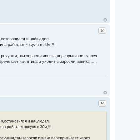
Цитата
м,остановился и наблюдал.
на работает,косуля в 30м,!!!
 речушки,там заросли ивняка,перепрыгивает через
релетает как птица и уходит в заросли ивняка......
Цитата
0м,остановился и наблюдал.
а работает,косуля в 30м,!!!
речушки,там заросли ивняка,перепрыгивает через