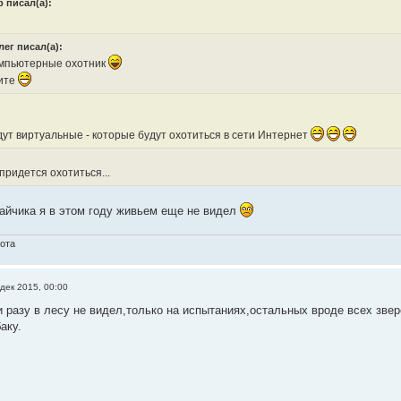
 писал(а):
лег писал(а):
мпьютерные охотник
ите
дут виртуальные - которые будут охотиться в сети Интернет
 придется охотиться...
айчика я в этом году живьем еще не видел
хота
дек 2015, 00:00
и разу в лесу не видел,только на испытаниях,остальных вроде всех звер
аку.