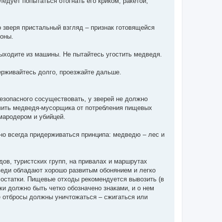
ледует попытаться отогнать его криком, ракетой,
о зверя пристальный взгляд – признак готовящейся
роны.
выходите из машины. Не пытайтесь угостить медведя.
ерживайтесь долго, проезжайте дальше.
езопасного сосуществовать, у зверей не должно
чить медведя-мусорщика от потребления пищевых
 мародером и убийцей.
но всегда придерживаться принципа: медведю – лес и
дов, туристских групп, на привалах и маршрутах
веди обладают хорошо развитым обонянием и легко
 остатки. Пищевые отходы рекомендуется вывозить (в
ки должно быть четко обозначено знаками, и о нем
 отбросы должны уничтожаться – сжигаться или