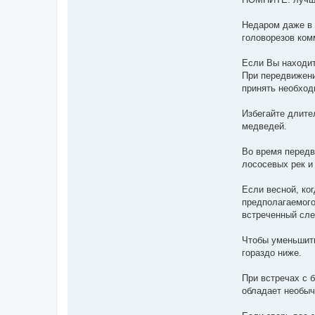
Недаром даже в 
головорезов ко
Если Вы находит
При передвижени
принять необход
Избегайте длите
медведей.
Во время передв
лососевых рек и
Если весной, ко
предполагаемого
встреченный сле
Чтобы уменьшить
гораздо ниже.
При встречах с 
обладает необыч