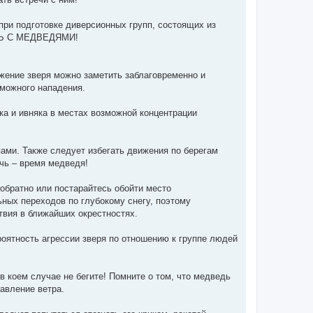
ри подготовке диверсионных групп, состоящих из
ЕСЬ С МЕДВЕДЯМИ!
жение зверя можно заметить заблаговременно и
зможного нападения.
ка и ивняка в местах возможной концентрации
ами. Также следует избегать движения по берегам
очь – время медведя!
 обратно или постарайтесь обойти место
ных переходов по глубокому снегу, поэтому
твия в ближайших окрестностях.
роятность агрессии зверя по отношению к группе людей
в коем случае не бегите! Помните о том, что медведь
авление ветра.