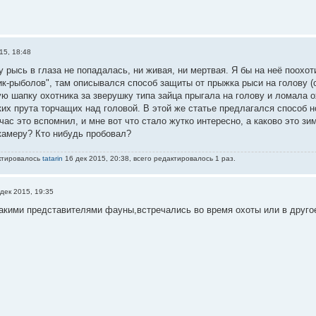
15, 18:48
у рысь в глаза не попадалась, ни живая, ни мертвая. Я бы на неё поохо
к-рыболов", там описывался способ защиты от прыжка рыси на голову (с
ю шапку охотника за зверушку типа зайца прыгала на голову и ломала о
ких прута торчащих над головой. В этой же статье предлагался способ 
час это вспомнил, и мне вот что стало жутко интересно, а каково это з
амеру? Кто нибудь пробовал?
ктировалось
tatarin
16 дек 2015, 20:38, всего редактировалось 1 раз.
дек 2015, 19:35
акими представителями фауны,встречались во время охоты или в друго