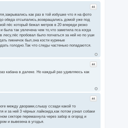
Цитата
я,закрывались как раз в той избушке что я на фото
 до обеда отсыпались,возвращались домой уже под
мой пёс который бежал метров в 20 впереди резко
и и была так увлечена чем то,что заметила пса когда
в лесу,пёс пробовал было погнаться за ней но по уши
дать пикничок был,она кости куриные
дать голодно.Так что следы частенько попадаются.
Цитата
раз кабана в далеке. Но каждый раз удивляюсь как
Цитата
ороге между дворами,слышу ссзади какой то
ля и за ней 3 чёрных лайкоида,как потом узнал собаки
тном секторе перемахнула через забор в огород и
ром и вывезена в угодья.