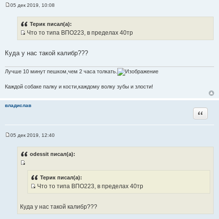
05 дек 2019, 10:08
С
о
о
Терик писал(а):
б
Что то типа ВПО223, в пределах 40тр
щ
И
е
н
с
и
Куда у нас такой калибр???
т
е
о
Лучше 10 минут пешком,чем 2 часа толкать.
ч
н
Каждой собаке палку и кости,каждому волку зубы и злости!
и
к
владислав
ц
Цитата
и
т
05 дек 2019, 12:40
а
С
т
о
о
ы
odessit писал(а):
б
щ
И
е
н
с
Терик писал(а):
и
Что то типа ВПО223, в пределах 40тр
т
е
И
о
с
ч
Куда у нас такой калибр???
т
н