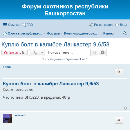
Форум охотников республики
Башкортостан
Ссылки
FAQ
Регистрация
Вход
Охота в республике Башкортостан
Форумы
Купля-продажа оружия, товаров для снаряжение патронов, охотничьих собак
Куплю
ои
Куплю болт в калибре Ланкастер 9,6/53
ск
Ответить
3 сообщения • Страница
1
из
1
Терик
Цитата
Куплю болт в калибре Ланкастер 9,6/53
23 сен 2019, 23:55
С
о
Что то типа ВПО223, в пределах 40тр
о
б
щ
е
н
odessit
и
Цитата
е