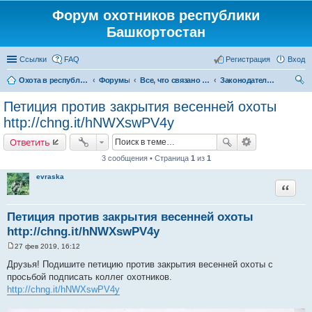
Форум охотников республики
Башкортостан
Ссылки
FAQ
Регистрация
Вход
Охота в республике Башкортостан
Форумы
Все, что связано с охотой
Законодательство
ои
Петиция против закрытия весенней охоты
ск
http://chng.it/hNWXswPV4y
Ответить
3 сообщения • Страница
1
из
1
evraska
Цитата
Петиция против закрытия весенней охоты
http://chng.it/hNWXswPV4y
27 фев 2019, 16:12
С
о
Друзья! Подишите петицию против закрытия весенней охоты с
о
просьбой подписать коллег охотников.
б
щ
http://chng.it/hNWXswPV4y
е
н
и