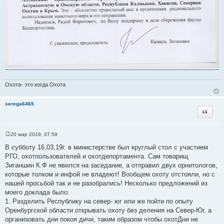
Охота- это когда Охота
serega6465
Цитата
20 мар 2019, 07:59
С
о
В субботу 16,03,19г. в министерстве был круглый стол с участием
о
РГО, охотпользователей и охотдепортамента. Сам товарищ
б
щ
Зиганшин К.Ф не явился на заседание, а отправил двух орнитологов,
е
которые толком и инфой не владеют! Вообщем охоту отстояли, но с
н
и
нашей просьбой так и не разобрались! Несколько предложений из
е
моего доклада было:
1. Разделить Республику на север- юг или же пойти по опыту
Оренбургской области открывать охоту без деления на Север-Юг, а
организовать дни покоя дичи, таким образом чтобы охотДни не