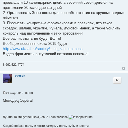
превышали 10 календарных дней, а весенний сезон длился на
протяжении 20 календарных дней
2. Организовать Зоны покоя для перелётных птиц на крупных водных
обьектах
3. Прописать конкретные формулировки в правилах, что такое
скрадок, шалаш, укрытие, чучела, духовой манок, а также усилить
контроль над выполнениями этих требований!
Всё расписывать не буду! Долго!
Вообщем весенняя охота 2019 будет
http://www.ufa.aif.ru/society/...ne_zapreshchena
Видео фрагменты вытуплений вставлю попозже!
8 962 522 4774
odessit
Цитата
21 мар 2019, 09:08
С
о
Молодец Серёга!
о
б
щ
е
н
Лучше 10 минут пешком,чем 2 часа толкать.
и
е
Каждой собаке палку и кости,каждому волку зубы и злости!