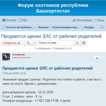
Форум охотников республики
Башкортостан
Ссылки
FAQ
Регистрация
Вход
Охота в республике Башкортостан
Форумы
Купля-продажа оружия, товаров для снаряжение патронов, охотничьих собак
Продам
ои
Продаются щенки ЗЛС от рабочих родителей
ск
Ответить
1 сообщение • Страница
1
из
1
snowdeath
Цитата
Администратор
Продаются щенки ЗЛС от рабочих родителей
24 дек 2018, 11:11
С
о
Знакомый продает щенков. Родители постоянно в работе, сам был с
о
ними на охоте. Щенки с документами.
б
щ
е
дата рождения щенков - 16.11.2018
н
и
5 сук, 1 кобель. цена - 8 т.р.
е
Телефон владельца - +7 927 239-77-88, Сергей.