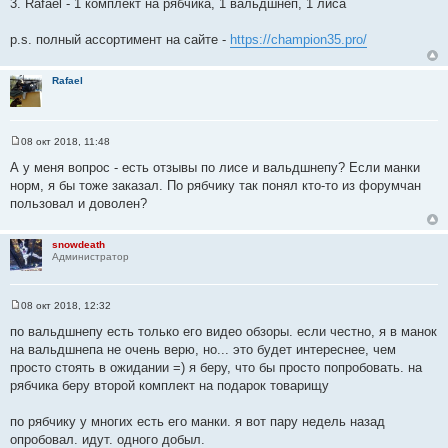
3. Rafael - 1 комплект на рябчика, 1 вальдшнеп, 1 лиса
е
p.s. полный ассортимент на сайте -
https://champion35.pro/
Rafael
08 окт 2018, 11:48
С
о
А у меня вопрос - есть отзывы по лисе и вальдшнепу? Если манки
о
норм, я бы тоже заказал. По рябчику так понял кто-то из форумчан
б
щ
пользовал и доволен?
е
н
и
snowdeath
е
Администратор
08 окт 2018, 12:32
С
о
по вальдшнепу есть только его видео обзоры. если честно, я в манок
о
на вальдшнепа не очень верю, но... это будет интереснее, чем
б
щ
просто стоять в ожидании =) я беру, что бы просто попробовать. на
е
рябчика беру второй комплект на подарок товарищу
н
и
е
по рябчику у многих есть его манки. я вот пару недель назад
опробовал. идут. одного добыл.