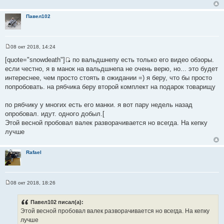
Павел102
08 окт 2018, 14:24
С
о
[quote="snowdeath"]
по вальдшнепу есть только его видео обзоры.
о
И
если честно, я в манок на вальдшнепа не очень верю, но... это будет
б
с
щ
интереснее, чем просто стоять в ожидании =) я беру, что бы просто
е
т
попробовать. на рябчика беру второй комплект на подарок товарищу
н
о
и
е
ч
по рябчику у многих есть его манки. я вот пару недель назад
н
опробовал. идут. одного добыл.[
и
Этой весной пробовал валек разворачивается но всегда. На кепку
к
лучше
ц
и
Rafael
т
а
т
ы
08 окт 2018, 18:26
С
о
о
Павел102 писал(а):
б
Этой весной пробовал валек разворачивается но всегда. На кепку
щ
е
лучше
н