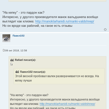
и
е
"На кепку" - это пардон как?
Интересно, у другого производителя манок вальдшнепа вообще
выглядит как клизма:
http://manoklarhanidi.ru/manki-valdshnep/
Но он вроде как рабочий, на ганзе есть отзывы
Павел102
09 окт 2018, 12:58
С
о
о
Rafael писал(а):
б
щ
И
е
н
с
Павел102 писал(а):
и
Этой весной пробовал валек разворачивается но всегда. На
т
е
кепку лучше
о
ч
н
и
"На кепку" - это пардон как?
к
Интересно, у другого производителя манок вальдшнепа вообще
ц
выглядит как клизма:
http://manoklarhanidi.ru/manki-valdshnep/
и
Но он вроде как рабочий, на ганзе есть отзывы