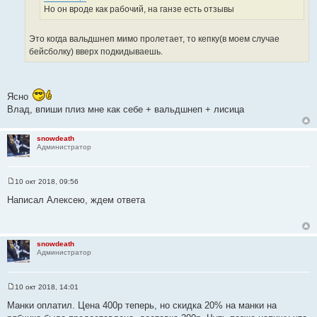
т
Но он вроде как рабочий, на ганзе есть отзывы
ы
а
т
Это когда вальдшнеп мимо пролетает, то кепку(в моем случае
ы
бейсболку) вверх подкидываешь.
Ясно
Влад, впиши плиз мне как себе + вальдшнеп + лисица
snowdeath
Администратор
10 окт 2018, 09:56
С
о
Написал Алексею, ждем ответа
о
б
щ
е
н
snowdeath
и
Администратор
е
10 окт 2018, 14:01
С
о
Манки оплатил. Цена 400р теперь, но скидка 20% на манки на
о