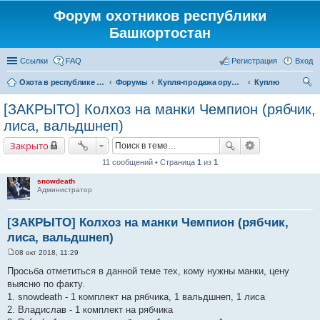
Форум охотников республики
Башкортостан
Ссылки
FAQ
Регистрация
Вход
Охота в республике Башкортостан
Форумы
Купля-продажа оружия, товаров для снаряжение патронов, охотничьих собак
Куплю
ои
[ЗАКРЫТО] Колхоз на манки Чемпион (рябчик,
ск
лиса, вальдшнеп)
Закрыто
11 сообщений • Страница
1
из
1
snowdeath
Администратор
[ЗАКРЫТО] Колхоз на манки Чемпион (рябчик,
лиса, вальдшнеп)
08 окт 2018, 11:29
С
о
Просьба отметиться в данной теме тех, кому нужны манки, цену
о
выясню по факту.
б
щ
1. snowdeath - 1 комплект на рябчика, 1 вальдшнеп, 1 лиса
е
2. Владислав - 1 комплект на рябчика
н
и