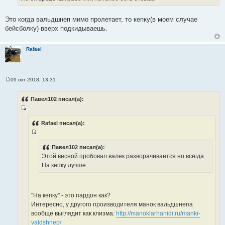
т
а
Это когда вальдшнеп мимо пролетает, то кепку(в моем случае
т
бейсболку) вверх подкидываешь.
ы
Rafael
09 окт 2018, 13:31
С
о
о
Павел102 писал(а):
б
щ
И
е
н
с
Rafael писал(а):
и
т
е
И
о
с
Павел102 писал(а):
ч
Этой весной пробовал валек разворачивается но всегда.
т
н
На кепку лучше
о
и
ч
к
н
ц
и
"На кепку" - это пардон как?
и
к
Интересно, у другого производителя манок вальдшнепа
т
ц
вообще выглядит как клизма:
http://manoklarhanidi.ru/manki-
а
и
valdshnep/
т