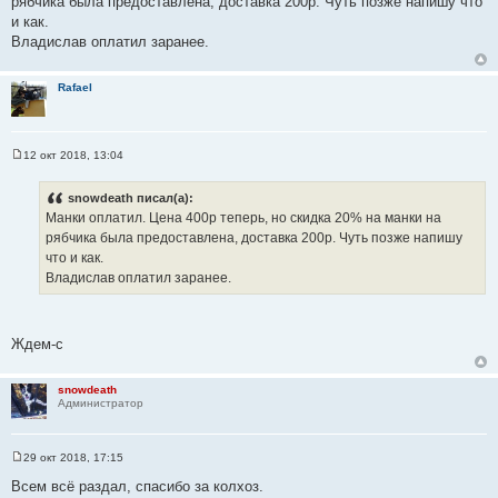
рябчика была предоставлена, доставка 200р. Чуть позже напишу что
б
щ
и как.
е
Владислав оплатил заранее.
н
и
е
Rafael
12 окт 2018, 13:04
С
о
о
snowdeath писал(а):
б
Манки оплатил. Цена 400р теперь, но скидка 20% на манки на
щ
е
рябчика была предоставлена, доставка 200р. Чуть позже напишу
н
что и как.
и
е
Владислав оплатил заранее.
Ждем-с
snowdeath
Администратор
29 окт 2018, 17:15
С
о
Всем всё раздал, спасибо за колхоз.
о