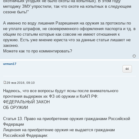
охотничьих угодьях не было охоты на копытных). В этом году
методику ЗМУ упростили, так что охоте на копытных в следующем
сезоне быть!"
А именно по воду лишения Разрешения на оружия за протоколы по
не уплате штрафов, не своевременного оформления паспорта и тд. в
общем по статьям которые как совсем не имеют отношения к
оружию. Есть уже мнение юриста что за данные статьи лишают не
законно.
Можете как то про комментировать?
urman17
Цитата
29 янв 2016, 09:10
С
о
Надеюсь, что все вопросы будут ясны после внимательного
о
прочтения выдержек их ФЗ об оружии и КоАП РФ:
б
щ
ФЕДЕРАЛЬНЫЙ ЗАКОН
е
ОБ ОРУЖИИ
н
и
е
Статья 13. Право на приобретение оружия гражданами Российской
Федерации
Лицензия на приобретение оружия не выдается гражданам
Российской Федерации: