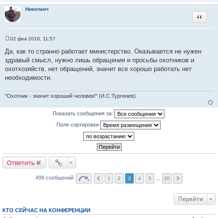
Николаич
Цитата
02 фев 2016, 11:57
С
о
Да, как то странно работает министерство. Оказывается не нужен
о
здравый смысл, нужно лишь обращения и просьбы охотников и
б
щ
охотхозяйств, нет обращений, значит все хорошо работать нет
е
необходимости.
н
и
е
"Охотник - значит хороший человек!" (И.С.Тургенев)
Показать сообщения за:
Поле сортировки
Ответить
499 сообщений
1
2
3
4
5
…
20
Перейти
КТО СЕЙЧАС НА КОНФЕРЕНЦИИ