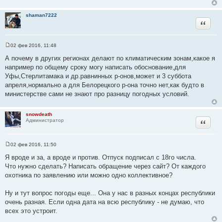
т
shaman7222
ы
Цитата
02 фев 2016, 11:48
С
о
А почему в других регионах делают по климатическим зонам,какое я
о
например по общему сроку могу написать обоснование,для
б
щ
Уфы,Стерлитамака и др.равнинных р-онов,может и 3 суббота
е
апреля,нормально а для Белорецкого р-она точно нет,как будто в
н
и
министерстве сами не знают про разницу погодных условий.
е
snowdeath
Цитата
Администратор
02 фев 2016, 11:50
С
о
Я вроде и за, а вроде и против. Отпуск подписал с 18го числа.
о
Что нужно сделать? Написать обращение через сайт? От каждого
б
щ
охотника по заявлению или можно одно коллективное?
е
н
и
Ну и тут вопрос погоды еще... Она у нас в разных концах республики
е
очень разная. Если одна дата на всю республику - не думаю, что
всех это устроит.