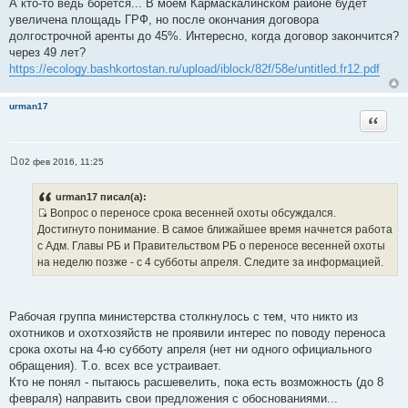
А кто-то ведь борется... В моем Кармаскалинском районе будет
о
увеличена площадь ГРФ, но после окончания договора
б
щ
долгострочной аренты до 45%. Интересно, когда договор закончится?
е
через 49 лет?
н
и
https://ecology.bashkortostan.ru/upload/iblock/82f/58e/untitled.fr12.pdf
е
urman17
Цитата
02 фев 2016, 11:25
С
о
о
urman17 писал(а):
б
Вопрос о переносе срока весенней охоты обсуждался.
щ
И
е
Достигнуто понимание. В самое ближайшее время начнется работа
н
с
с Адм. Главы РБ и Правительством РБ о переносе весенней охоты
и
т
е
на неделю позже - с 4 субботы апреля. Следите за информацией.
о
ч
н
Рабочая группа министерства столкнулось с тем, что никто из
и
охотников и охотхозяйств не проявили интерес по поводу переноса
к
срока охоты на 4-ю субботу апреля (нет ни одного официального
ц
обращения). Т.о. всех все устраивает.
и
Кто не понял - пытаюсь расшевелить, пока есть возможность (до 8
т
февраля) направить свои предложения с обоснованиями...
а