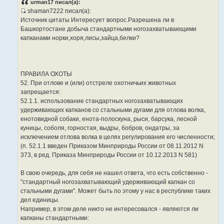
urman17 писал(а):
б
shaman7222 писал(а):
щ
И
е
Источник цитаты Интересует вопрос.Разрешена ли в
н
с
Башкортостане добыча стандартными ногозахватывающими
и
т
е
капканами норки,хоря,лисы,зайца,белки?
о
ч
н
и
ПРАВИЛА ОХОТЫ
к
52. При отлове и (или) отстреле охотничьих животных
ц
запрещается:
и
52.1.1. использование стандартных ногозахватывающих
т
удерживающих капканов со стальными дугами для отлова волка,
а
енотовидной собаки, енота-полоскуна, рыси, барсука, лесной
т
куницы, соболя, горностая, выдры, бобров, ондатры, за
ы
исключением отлова волка в целях регулирования его численности;
(п. 52.1.1 введен Приказом Минприроды России от 08.11.2012 N
373, в ред. Приказа Минприроды России от 10.12.2013 N 581)
В свою очередь, для себя не нашел ответа, что есть собственно -
"стандартный ногозахватывающий удерживающий капкан со
стальными дугами". Может быть по этому у нас в республике таких
дел единицы.
Например, в этом деле никто не интересовался - являются ли
капканы стандартными: