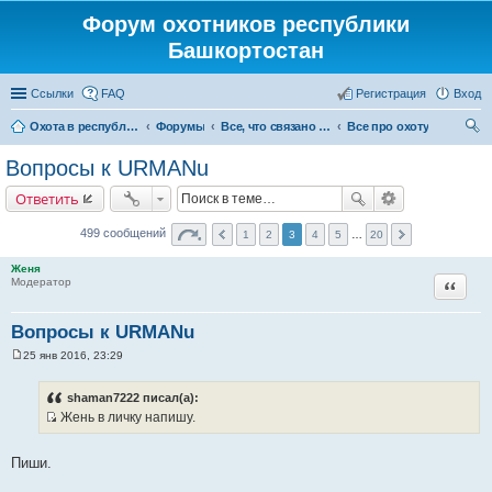
Форум охотников республики
Башкортостан
Ссылки
FAQ
Регистрация
Вход
Охота в республике Башкортостан
Форумы
Все, что связано с охотой
Все про охоту
ои
Вопросы к URMANu
ск
Ответить
499 сообщений
1
2
3
4
5
…
20
Женя
Цитата
Модератор
Вопросы к URMANu
25 янв 2016, 23:29
С
о
о
shaman7222 писал(а):
б
Жень в личку напишу.
щ
И
е
н
с
и
Пиши.
т
е
о