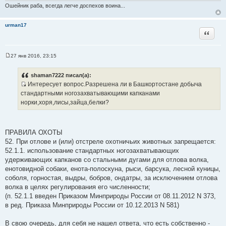
Ошейник раба, всегда легче доспехов воина...
ч
н
urman17
и
Цитата
к
ц
и
27 янв 2016, 23:15
С
т
о
а
о
shaman7222 писал(а):
б
т
Интересует вопрос.Разрешена ли в Башкортостане добыча
щ
ы
И
е
стандартными ногозахватывающими капканами
н
с
норки,хоря,лисы,зайца,белки?
и
т
е
о
ч
ПРАВИЛА ОХОТЫ
н
52. При отлове и (или) отстреле охотничьих животных запрещается:
и
52.1.1. использование стандартных ногозахватывающих
к
удерживающих капканов со стальными дугами для отлова волка,
ц
енотовидной собаки, енота-полоскуна, рыси, барсука, лесной куницы,
и
соболя, горностая, выдры, бобров, ондатры, за исключением отлова
т
волка в целях регулирования его численности;
а
(п. 52.1.1 введен Приказом Минприроды России от 08.11.2012 N 373,
т
в ред. Приказа Минприроды России от 10.12.2013 N 581)
ы
В свою очередь, для себя не нашел ответа, что есть собственно -