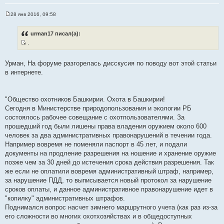
28 янв 2016, 09:58
С
о
о
urman17 писал(а):
б
.
щ
И
е
н
с
и
Урман, На форуме разгорелась дисскусия по поводу вот этой статьи
т
е
в интернете.
о
ч
н
"Общество охотников Башкирии. Охота в Башкирии!
и
Сегодня в Министерстве природопользования и экологии РБ
к
состоялось рабочее совещание с охотпользователями. За
ц
прошедший год были лишены права владения оружием около 600
и
человек за два административных правонарушений в течении года.
т
Например вовремя не поменяли паспорт в 45 лет, и подали
а
документы на продление разрешения на ношение и хранение оружие
т
позже чем за 30 дней до истечения срока действия разрешения. Так
ы
же если не оплатили вовремя административный штраф, например,
за нарушение ПДД, то выписывается новый протокол за нарушение
сроков оплаты, и данное административное правонарушение идет в
"копилку" административных штрафов.
Поднимался вопрос насчет зимнего маршрутного учета (как раз из-за
его сложности во многих охотхозяйствах и в общедоступных