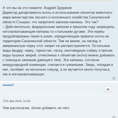
А что вы на это скажите: Андрей Здориков
Директор департамента охоты и использования объектов животного
мира министерства лесного и охотничьего хозяйства Сахалинской
области Слышал, что запретили законом капканы. Это так?
– Действительно, федеральным законом в прошлом году запрещены
ногозахватывающие капканы со стальными дугами. Эти нормы
продублированы также в указе, определяющем правила охоты на
территории Сахалинской области. Тем не менее, на лисицу и
американскую норку этот запрет не распространяется. Остальные
виды (выдру, норку, горностая, ласку, енотовидную собаку и прочие
виды пушных зверей, отнесенных к объектам охоты) можно добывать
с помощью капканов давящего типа. Эти капканы, согласно
международной конвенции, считаются гуманными. Зверь, попадая в
них, погибает за несколько секунд, а не мучается около получаса,
как в ногозахватывающих.
urman17
Цитата
01 фев 2016, 14:26
С
о
Чем располагаю, более добавить не чего
о
б
щ