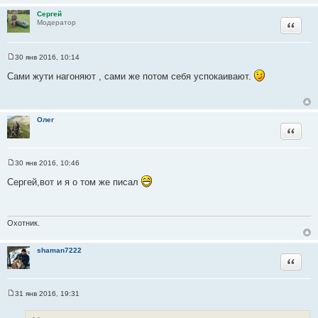
и
Сергей
е
Цитата
Модератор
30 янв 2016, 10:14
С
о
Сами жути нагоняют , сами же потом себя успокаивают.
о
б
щ
е
н
Олег
и
Цитата
е
30 янв 2016, 10:46
С
о
Сергей,вот и я о том же писал
о
б
щ
е
н
Охотник.
и
е
shaman7222
Цитата
31 янв 2016, 19:31
С
о
о