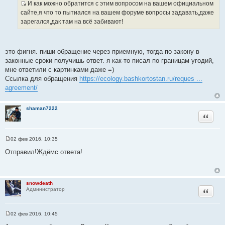
И как можно обратится с этим вопросом на вашем официальном
щ
И
е
сайте,я что то пытиался на вашем форуме вопросы задавать,даже
н
с
зарегался,дак там на всё забивают!
и
т
е
о
ч
это фигня. пиши обращение через приемную, тогда по закону в
н
законные сроки получишь ответ. я как-то писал по границам угодий,
и
мне ответили с картинками даже =)
к
Ссылка для обращения
https://ecology.bashkortostan.ru/reques ...
ц
agreement/
и
т
shaman7222
а
Цитата
т
ы
02 фев 2016, 10:35
С
о
Отправил!Ждёмс ответа!
о
б
щ
е
н
snowdeath
и
Цитата
Администратор
е
02 фев 2016, 10:45
С
о