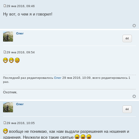
29 янв 2016, 09:46
С
о
Ну вот, о чем я и говорил!
о
б
щ
е
н
Олег
и
Цитата
е
29 янв 2016, 09:54
С
о
о
б
щ
е
н
Последний раз редактировалось
Олег
29 янв 2016, 10:09, всего редактировалось 1
и
раз.
е
Охотник.
Олег
Цитата
29 янв 2016, 10:05
С
о
вообще не понимаю, как нам выдали разрешения на ношения и
о
хранения. Неужели все такие святые
б