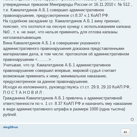
утвержденных приказом Минприроды России от 16.11.2010 г. № 512 ,
т.е. Камалетдинов А.Б.1 совершил административное
правонарушение, предусмотренное ст.8.37 ч.1 КоАП РФ.
На судебном заседании гр. Камалетдинов А.Б.1 вину признал,
пояснил, что охотился на лесную куницу с использованием капкана
№0 , т. к. не знал, что нельзя применять для отлова капканы
ногозахватывающие.
Вина Камалетдинов А.Б.1 в совершении указанного
административного правонарушения доказана представленными
материалами дела, в том числе: протоколом об административном
правонарушении <.........>.
Учитывая, что гр. Камалетдинов А.Б.1 административное
правонарушение совершил впервые, мировой судья считает
возможным применить к нему, минимальное наказание,
предусмотренное за данное правонарушение.
Исходя из изложенного, руководствуясь ст.ст. 29.9, 29.10 КоАП РФ,
П О С Т А Н О В И Л :
Гражданина Камалетдинов А.Б.1 привлечь к административной
ответственности по ч. 1 ст. 8.37 КоАП РФ и назначить ему наказание
в виде административного штрафа в размере 1000 (одна тысяча)
рублей.
oleg28rus
Цитата