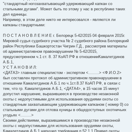
"стандартный ногозахватывающий удерживающий капкан со
стальными дугами". Может быть по этому у нас в республике таких
дел единицы.
Например, в этом деле никто не интересовался - являются ли
капканы стандартными:
П О С Т А Н О В Л Е Н И Е г. Белорецк 5-42/2015 04 февраля 2015г.
Мировой судья судебного участка № 2 судебного района Белорецкий
район Республики Башкортостан Чигрин Г.Д., рассмотрев материалы
об административном правонарушении № 5-42/2015,
предусмотренном ч.1 ст. 8. 37 КоАП РФ в отношенииКамалетдинов
А.Б.1,
У С Т А Н О В И Л:
<ДАТА3> главным специалистом - экспертом <.........> <Ф.И.О.2>
был составлен протокол об административном правонарушении в
отношении Камалетдинов А.Б.1 по ч.1ст.8.37 КоАП РФ, в связи с
тем, что гр. Камалетдинов А.Б.1, <ДАТА4>, в 15 часов 15 минут
допустил нарушение, выразившееся в производстве незаконной
охоты с недопустимыми для использования орудиями охоты со
стандартным захватывающим удерживающим капканом ( номер 0) со
стальными дугами для отлова куницы в общедоступных охотничьих
угодьях <.........>
Своими действиями, выразившимися в производстве незаконной
охоты с недопустимыми для использования орудиями охоты,
Камалетдинов А.Б.1 нарушил требования п.52.1.1 Правил охоты,