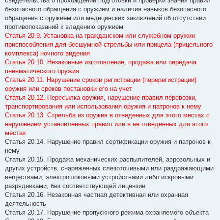
свидетельства о прохождении подготовки и проверки знания правил
безопасного обращения с оружием и наличия навыков безопасного
обращения с оружием или медицинских заключений об отсутствии
противопоказаний к владению оружием
Статья 20.9. Установка на гражданском или служебном оружии
приспособления для бесшумной стрельбы или прицела (прицельного
комплекса) ночного видения
Статья 20.10. Незаконные изготовление, продажа или передача
пневматического оружия
Статья 20.11. Нарушение сроков регистрации (перерегистрации)
оружия или сроков постановки его на учет
Статья 20.12. Пересылка оружия, нарушение правил перевозки,
транспортирования или использования оружия и патронов к нему
Статья 20.13. Стрельба из оружия в отведенных для этого местах с
нарушением установленных правил или в не отведенных для этого
местах
Статья 20.14. Нарушение правил сертификации оружия и патронов к
нему
Статья 20.15. Продажа механических распылителей, аэрозольных и
других устройств, снаряженных слезоточивыми или раздражающими
веществами, электрошоковыми устройствами либо искровыми
разрядниками, без соответствующей лицензии
Статья 20.16. Незаконная частная детективная или охранная
деятельность
Статья 20.17. Нарушение пропускного режима охраняемого объекта