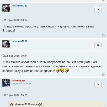
е
н
shaman7222
и
Цитата
е
01 фев 2016, 18:14
С
о
Но ведь можно проконсультироватся у других,например у г-на
о
Егорова!
б
щ
е
н
shaman7222
и
Цитата
е
02 фев 2016, 00:44
С
о
И как можно обратится с этим вопросом на вашем официальном
о
сайте,я что то пытиался на вашем форуме вопросы задавать,даже
б
щ
зарегался,дак там на всё забивают!
е
н
и
snowdeath
е
Цитата
Администратор
02 фев 2016, 08:23
С
о
о
shaman7222 писал(а):
б