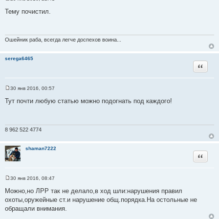
С
о
Тему почистил.
о
б
щ
е
н
Ошейник раба, всегда легче доспехов воина...
и
е
serega6465
Цитата
30 янв 2016, 00:57
С
о
Тут почти любую статью можно подогнать под каждого!
о
б
щ
е
н
8 962 522 4774
и
е
shaman7222
Цитата
30 янв 2016, 08:47
С
о
Можно,но ЛРР так не делало,в ход шли:нарушения правил
о
охоты,оружейные ст.и нарушение общ.порядка.На остольные не
б
щ
обращали внимания.
е
н