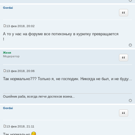
Gordai
Цитата
13 фев 2018, 20:02
С
о
А то у нас на форуме все потихоньку в курилку превращается
о
!
б
щ
е
н
Женя
и
Цитата
Модератор
е
13 фев 2018, 20:06
С
о
Так нормально??? Только я, не господин. Никогда не был, и не буду...
о
б
щ
е
н
Ошейник раба, всегда легче доспехов воина...
и
е
Gordai
Цитата
13 фев 2018, 21:11
С
о
Так нормально