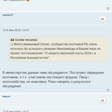
о
б
щ
е
н
urman17
и
Цитата
е
16 фев 2018, 13:23
С
о
о
Gordai писал(а):
б
Много уважаемый Urman, сообществу охотников РБ очень
щ
И
е
хотелось бы услышать реакцию Минприроды в Вашем лице на
н
с
проект постановления " О запрете весенней охоты 2018 г. в
и
т
е
Республике Башкортостан".
о
ч
н
В министерстве данная тема обсуждается. Поступают обращения
и
охотников, в т.ч. участников настоящего форума. Пишут
к
охотхозяйства, но неактивно. Рано говорить о результате
ц
обсуждения.
и
т
tatarin
а
Цитата
т
ы
16 фев 2018, 13:27