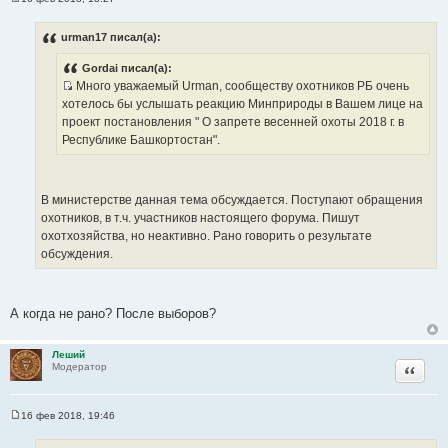
С
о
о
urman17 писал(а):
б
щ
Gordai писал(а):
е
н
Много уважаемый Urman, сообществу охотников РБ очень
и
И
хотелось бы услышать реакцию Минприроды в Вашем лице на
е
с
проект постановления " О запрете весенней охоты 2018 г. в
т
Республике Башкортостан".
о
ч
н
В министерстве данная тема обсуждается. Поступают обращения
и
охотников, в т.ч. участников настоящего форума. Пишут
к
охотхозяйства, но неактивно. Рано говорить о результате
ц
обсуждения.
и
т
а
А когда не рано? После выборов?
т
ы
Леший
Цитата
Модератор
16 фев 2018, 19:46
С
о