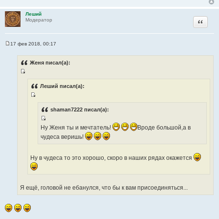
ы
Леший
Цитата
Модератор
17 фев 2018, 00:17
С
о
о
Женя писал(а):
б
щ
И
е
н
с
Леший писал(а):
и
т
е
И
о
с
shaman7222 писал(а):
ч
т
н
И
о
Ну Женя ты и мечтатель!
Вроде большой,а в
и
с
ч
чудеса веришь!
к
т
н
ц
о
и
и
Ну в чудеса то это хорошо, скоро в наших рядах окажется
ч
к
т
н
ц
а
и
и
т
к
Я ещё, головой не ебанулся, что бы к вам присоединяться...
т
ы
ц
а
и
т
т
ы