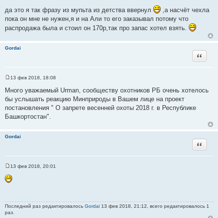
С
о
да это я так фразу из мупьта из детства ввернул
,а насчёт чехла
о
пока он мне не нужен,я и на Али то его заказывал потому что
б
щ
распродажа была и стоил он 170р,так про запас хотел взять.
е
н
и
Gordai
е
Цитата
13 фев 2018, 18:08
С
о
Много уважаемый Urman, сообществу охотников РБ очень хотелось
о
бы услышать реакцию Минприроды в Вашем лице на проект
б
щ
постановления " О запрете весенней охоты 2018 г. в Республике
е
Башкортостан".
н
и
е
Gordai
Цитата
13 фев 2018, 20:01
С
о
о
б
щ
е
н
Последний раз редактировалось
Gordai
13 фев 2018, 21:12, всего редактировалось 1
и
раз.
е