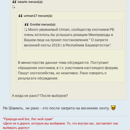
о
tatarin писал(а):
б
щ
И
е
н
с
urman17 писал(а):
и
т
е
Gordai писал(а):
о
Много уважаемый Urman, сообществу охотников РБ
ч
И
очень хотелось бы услышать реакцию Минприроды в
н
с
Вашем лице на проект постановления " О запрете
и
т
весенней охоты 2018 г. в Республике Башкортостан".
к
о
ц
ч
и
н
В министерстве данная тема обсуждается. Поступают
т
и
обращения охотников, в т.ч. участников настоящего форума.
а
к
Пишут охотхозяйства, но неактивно. Рано говорить о
т
ц
результате обсуждения.
ы
и
т
а
А когда не рано? После выборов?
т
ы
Не Шамиль, не рано - это после запрета на весеннею охоту.
"Природа-мой Бог, Лес-мой храм"
«Дело не в дороге, которую мы выбираем. То, что внутри нас, заставляет нас
выбирать дорогу»