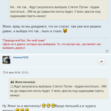
а
и
и
т
Не... Не так... Ждут результаты выборов. Слетит Путин - будем
к
т
ы
охотиться... ИМ не до закрытия охоты будет. У всех, кресла под
ц
а
задницами гореть начнут.
и
т
т
ы
а
Женя, вряд ли мы дождемся, что он слетит, там уже все решено
т
давно, а выбора это так , пыль в глаза.
ы
"Природа-мой Бог, Лес-мой храм"
«Дело не в дороге, которую мы выбираем. То, что внутри нас, заставляет нас
выбирать дорогу»
shaman7222
Цитата
16 фев 2018, 22:21
С
о
о
Женя писал(а):
б
Ждут результаты выборов. Слетит Путин - будем охотиться... ИМ
щ
И
е
не до закрытия охоты будет. У всех, кресла под задницами гореть
н
с
начнут.
и
т
е
о
Ну Женя ты и мечтатель!
Вроде большой,а в чудеса
ч
веришь!