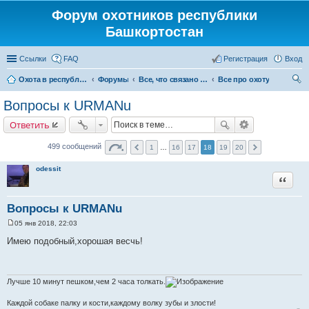
Форум охотников республики
Башкортостан
Ссылки
FAQ
Регистрация
Вход
Охота в республике Башкортостан
Форумы
Все, что связано с охотой
Все про охоту
ои
Вопросы к URMANu
ск
Ответить
499 сообщений
1
…
16
17
18
19
20
odessit
Цитата
Вопросы к URMANu
05 янв 2018, 22:03
С
о
Имею подобный,хорошая весчь!
о
б
щ
е
н
Лучше 10 минут пешком,чем 2 часа толкать.
и
е
Каждой собаке палку и кости,каждому волку зубы и злости!