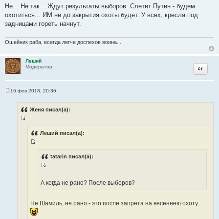
Не... Не так... Ждут результаты выборов. Слетит Путин - будем
охотиться... ИМ не до закрытия охоты будет. У всех, кресла под
задницами гореть начнут.
Ошейник раба, всегда легче доспехов воина...
Леший
Цитата
Модератор
16 фев 2018, 20:36
С
о
о
Женя писал(а):
б
щ
И
е
н
с
Леший писал(а):
и
т
е
И
о
с
tatarin писал(а):
ч
т
н
И
о
и
с
А когда не рано? После выборов?
ч
к
т
н
ц
о
и
Не Шамиль, не рано - это после запрета на весеннею охоту.
и
ч
к
т
н
ц