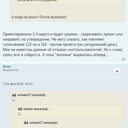
результате обсуждения.
ы
и
т
а
А когда не рано? После выборов?
т
ы
Ориентировочно 1-3 марта и будет решено - сворачивать проект или
направить на утверждение. Не могу сказать, как повлияет
голосование 122-за и 114 - против проекта (на сегодняшний день).
Мне не известны данные об отзывах охотпользователей. Но к этому
сроку все и сойдется. А пока "зеленые" вырвались вперед....
Женя
Цитата
Модератор
20 фев 2018, 22:57
С
о
о
urman17 писал(а):
б
щ
И
е
н
с
tatarin писал(а):
и
т
е
И
о
с
urman17 писал(а):
ч
т