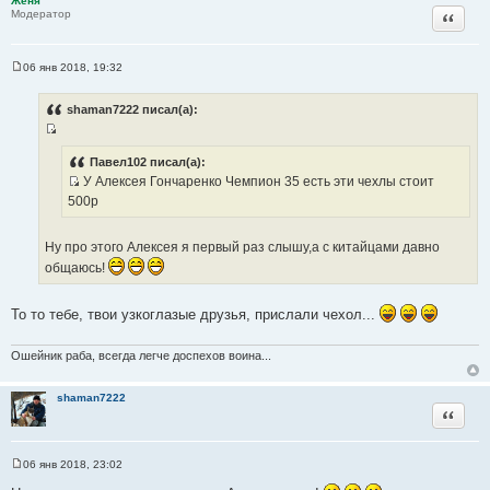
Женя
н
Цитата
Модератор
и
к
ц
06 янв 2018, 19:32
С
и
о
т
о
shaman7222 писал(а):
б
а
щ
т
И
е
н
ы
с
Павел102 писал(а):
и
У Алексея Гончаренко Чемпион 35 есть эти чехлы стоит
т
е
И
500р
о
с
ч
т
н
Ну про этого Алексея я первый раз слышу,а с китайцами давно
о
и
общаюсь!
ч
к
н
ц
То то тебе, твои узкоглазые друзья, прислали чехол...
и
и
к
т
ц
Ошейник раба, всегда легче доспехов воина...
а
и
т
т
shaman7222
ы
Цитата
а
т
ы
06 янв 2018, 23:02
С
о