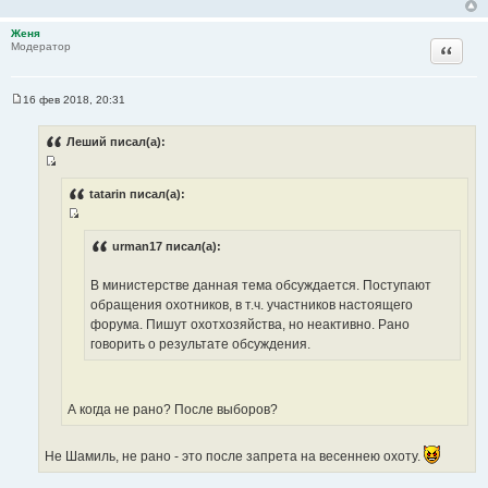
Женя
Цитата
Модератор
16 фев 2018, 20:31
С
о
о
Леший писал(а):
б
щ
И
е
н
с
tatarin писал(а):
и
т
е
И
о
с
urman17 писал(а):
ч
т
н
В министерстве данная тема обсуждается. Поступают
о
и
обращения охотников, в т.ч. участников настоящего
ч
к
форума. Пишут охотхозяйства, но неактивно. Рано
н
ц
говорить о результате обсуждения.
и
и
к
т
ц
а
и
А когда не рано? После выборов?
т
т
ы
а
Не Шамиль, не рано - это после запрета на весеннею охоту.
т
ы