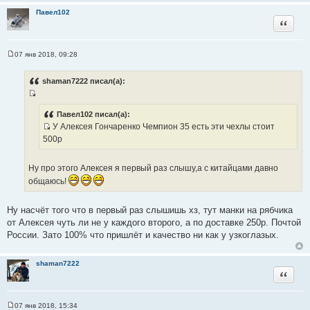
и
Павел102
е
Цитата
07 янв 2018, 09:28
С
о
о
shaman7222 писал(а):
б
щ
И
е
н
с
Павел102 писал(а):
и
У Алексея Гончаренко Чемпион 35 есть эти чехлы стоит
т
е
И
500р
о
с
ч
т
н
Ну про этого Алексея я первый раз слышу,а с китайцами давно
о
и
общаюсь!
ч
к
н
ц
Ну насчёт того что в первый раз слышишь хз, тут манки на рябчика
и
и
от Алексея чуть ли не у каждого второго, а по доставке 250р. Почтой
к
т
России. Зато 100% что пришлёт и качество ни как у узкоглазых.
ц
а
и
т
т
ы
shaman7222
Цитата
а
т
ы
07 янв 2018, 15:34