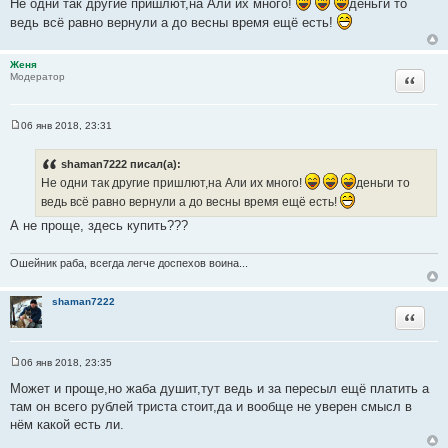
Не одни так другие пришлют,на Али их много!
деньги то
о
ведь всё равно вернули а до весны время ещё есть!
б
щ
е
н
Женя
и
Цитата
Модератор
е
06 янв 2018, 23:31
С
о
о
shaman7222 писал(а):
б
Не одни так другие пришлют,на Али их много!
деньги то
щ
е
ведь всё равно вернули а до весны время ещё есть!
н
и
А не проще, здесь купить???
е
Ошейник раба, всегда легче доспехов воина...
shaman7222
Цитата
06 янв 2018, 23:35
С
о
Может и проще,но жаба душит,тут ведь и за пересыл ещё платить а
о
там он всего рублей триста стоит,да и вообще не уверен смысл в
б
щ
нём какой есть ли.
е
н