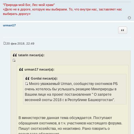
а
"Природа-мой Бог, Лес-мой храм"
т
«Дело не в дороге, которую мы выбираем. То, что внутри нас, заставляет нас
ы
выбирать дорогу»
urman17
Цитата
20 фев 2018, 22:49
С
о
о
tatarin писал(а):
б
щ
И
е
н
с
urman17 писал(а):
и
т
е
Gordai писал(а):
о
Много уважаемый Urman, сообществу охотников РБ
ч
И
очень хотелось бы услышать реакцию Минприроды в
н
с
Вашем лице на проект постановления " О запрете
и
т
весенней охоты 2018 г. в Республике Башкортостан".
к
о
ц
ч
и
н
В министерстве данная тема обсуждается. Поступают
т
и
обращения охотников, в т.ч. участников настоящего форума.
а
к
Пишут охотхозяйства, но неактивно. Рано говорить о
т
ц