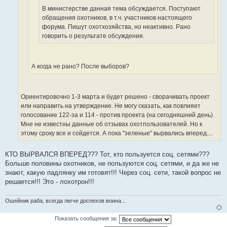
н
В министерстве данная тема обсуждается. Поступают
о
и
обращения охотников, в т.ч. участников настоящего
ч
к
форума. Пишут охотхозяйства, но неактивно. Рано
н
ц
говорить о результате обсуждения.
и
и
к
т
ц
а
и
А когда не рано? После выборов?
т
т
ы
а
т
Ориентировочно 1-3 марта и будет решено - сворачивать проект
ы
или направить на утверждение. Не могу сказать, как повлияет
голосование 122-за и 114 - против проекта (на сегодняшний день).
Мне не известны данные об отзывах охотпользователей. Но к
этому сроку все и сойдется. А пока "зеленые" вырвались вперед....
КТО ВЫРВАЛСЯ ВПЕРЕД??? Тот, кто пользуется соц. сетями???
Больше половины охотников, не пользуются соц. сетями, и да же не
знают, какую падлянку им готовят!!! Через соц. сети, такой вопрос не
решается!!! Это - лохотрон!!!
Ошейник раба, всегда легче доспехов воина...
Показать сообщения за: