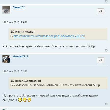
Павел102
Цитата
05 янв 2018, 23:46
С
о
о
Женя писал(а):
б
http://hunt.nnov.ru/forum/index.php?showtopic=11720
щ
И
е
н
с
и
У Алексея Гончаренко Чемпион 35 есть эти чехлы стоит 500р
т
е
о
shaman7222
ч
Цитата
н
и
к
06 янв 2018, 02:41
С
ц
о
и
о
Павел102 писал(а):
б
т
У Алексея Гончаренко Чемпион 35 есть эти чехлы стоит 500р
щ
а
И
е
н
т
с
и
Ну про этого Алексея я первый раз слышу,а с китайцами давно
ы
т
е
общаюсь!
о
ч