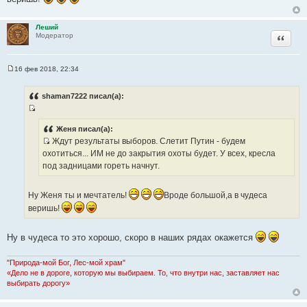
н
и
к
Леший
Цитата
Модератор
ц
и
т
16 фев 2018, 22:34
С
а
о
т
о
shaman7222 писал(а):
б
ы
щ
И
е
н
с
Женя писал(а):
и
Ждут результаты выборов. Слетит Путин - будем
т
е
И
охотиться... ИМ не до закрытия охоты будет. У всех, кресла
о
с
под задницами гореть начнут.
ч
т
н
о
и
Ну Женя ты и мечтатель!
Вроде большой,а в чудеса
ч
к
веришь!
н
ц
и
и
к
Ну в чудеса то это хорошо, скоро в наших рядах окажется
т
ц
а
и
"Природа-мой Бог, Лес-мой храм"
т
т
«Дело не в дороге, которую мы выбираем. То, что внутри нас, заставляет нас
ы
выбирать дорогу»
а
т