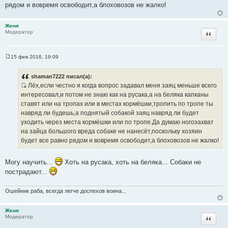
рядом и вовремя освободит,а блоховозов не жалко!
Женя
Цитата
Модератор
15 фев 2016, 19:09
С
о
о
shaman7222 писал(а):
б
Лёх,если честно я когда вопрос задавал меня заяц меньше всего
щ
И
е
интересовал,и потом не знаю как на русака,а на беляка капканы
н
с
ставят или на тропах или в местах кормёшки,тропить по тропе ты
и
т
е
навряд ли будешь,а поднятый собакой заяц навряд ли будет
о
уходить через места кормёшки или по тропе.Да думаю ногозахват
ч
на зайца большого вреда собаке не нанесёт,поскольку хозяин
н
будет все равно рядом и вовремя освободит,а блоховозов не жалко!
и
к
Могу научить...
Хоть на русака, хоть на беляка... Собаки не
ц
пострадают...
и
т
Ошейник раба, всегда легче доспехов воина...
а
т
Женя
ы
Цитата
Модератор