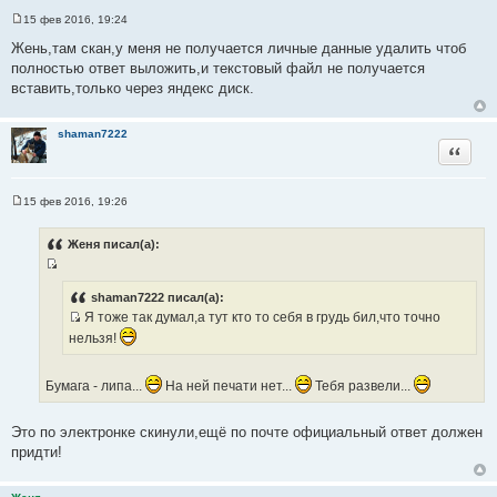
15 фев 2016, 19:24
С
о
Жень,там скан,у меня не получается личные данные удалить чтоб
о
полностью ответ выложить,и текстовый файл не получается
б
щ
вставить,только через яндекс диск.
е
н
и
shaman7222
е
Цитата
15 фев 2016, 19:26
С
о
о
Женя писал(а):
б
щ
И
е
н
с
shaman7222 писал(а):
и
Я тоже так думал,а тут кто то себя в грудь бил,что точно
т
е
И
о
нельзя!
с
ч
т
н
Бумага - липа...
На ней печати нет...
Тебя развели...
о
и
ч
к
Это по электронке скинули,ещё по почте официальный ответ должен
н
ц
придти!
и
и
к
т
ц