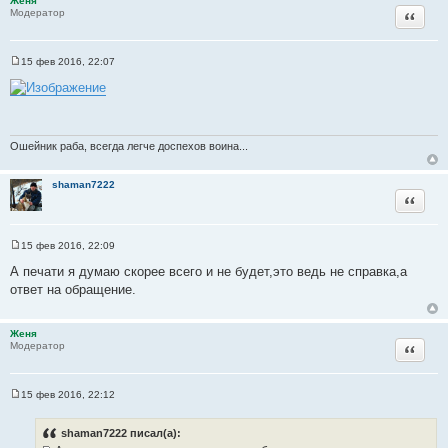
а
Женя
и
Цитата
Модератор
т
т
ы
а
15 фев 2016, 22:07
т
С
о
ы
о
б
щ
е
н
Ошейник раба, всегда легче доспехов воина...
и
е
shaman7222
Цитата
15 фев 2016, 22:09
С
о
А печати я думаю скорее всего и не будет,это ведь не справка,а
о
ответ на обращение.
б
щ
е
н
Женя
и
Цитата
Модератор
е
15 фев 2016, 22:12
С
о
о
shaman7222 писал(а):
б