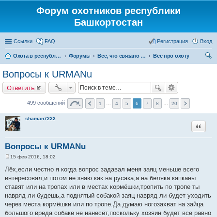
Форум охотников республики
Башкортостан
Ссылки
FAQ
Регистрация
Вход
Охота в республике Башкортостан
Форумы
Все, что связано с охотой
Все про охоту
ои
Вопросы к URMANu
ск
Ответить
499 сообщений
1
…
4
5
6
7
8
…
20
shaman7222
Цитата
Вопросы к URMANu
15 фев 2016, 18:02
С
о
Лёх,если честно я когда вопрос задавал меня заяц меньше всего
о
интересовал,и потом не знаю как на русака,а на беляка капканы
б
щ
ставят или на тропах или в местах кормёшки,тропить по тропе ты
е
навряд ли будешь,а поднятый собакой заяц навряд ли будет уходить
н
и
через места кормёшки или по тропе.Да думаю ногозахват на зайца
е
большого вреда собаке не нанесёт,поскольку хозяин будет все равно