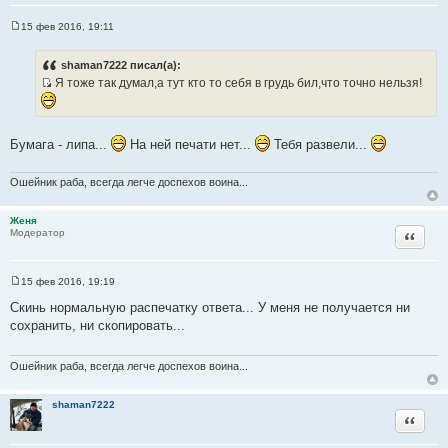
15 фев 2016, 19:11
С
о
о
shaman7222 писал(а):
б
Я тоже так думал,а тут кто то себя в грудь бил,что точно нельзя!
щ
И
е
н
с
и
т
е
Бумага - липа...
На ней печати нет...
Тебя развели...
о
ч
Ошейник раба, всегда легче доспехов воина...
н
и
Женя
к
Цитата
Модератор
ц
и
т
15 фев 2016, 19:19
С
а
о
Скинь нормальную распечатку ответа... У меня не получается ни
т
о
сохранить, ни скопировать...
б
ы
щ
е
н
Ошейник раба, всегда легче доспехов воина...
и
е
shaman7222
Цитата