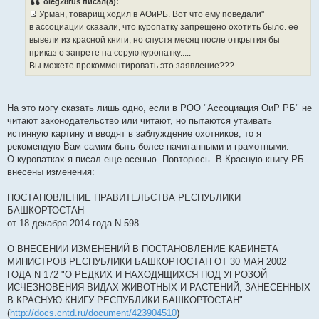
oleg28rus писал(а):
б
Урман, товарищ ходил в АОиРБ. Вот что ему поведали"
щ
И
е
в ассоциации сказали, что куропатку запрещено охотить было. ее
н
с
вывели из красной книги, но спустя месяц после открытия бы
и
т
е
приказ о запрете на серую куропатку.....
о
Вы можете прокомментировать это заявление???
ч
н
и
На это могу сказать лишь одно, если в РОО "Ассоциация ОиР РБ" не
к
читают законодательство или читают, но пытаются утаивать
ц
истинную картину и вводят в заблуждение охотников, то я
и
рекомендую Вам самим быть более начитанными и грамотными.
т
О куропатках я писал еще осенью. Повторюсь. В Красную книгу РБ
а
внесены изменения:
т
ы
ПОСТАНОВЛЕНИЕ ПРАВИТЕЛЬСТВА РЕСПУБЛИКИ
БАШКОРТОСТАН
от 18 декабря 2014 года N 598
О ВНЕСЕНИИ ИЗМЕНЕНИЙ В ПОСТАНОВЛЕНИЕ КАБИНЕТА
МИНИСТРОВ РЕСПУБЛИКИ БАШКОРТОСТАН ОТ 30 МАЯ 2002
ГОДА N 172 "О РЕДКИХ И НАХОДЯЩИХСЯ ПОД УГРОЗОЙ
ИСЧЕЗНОВЕНИЯ ВИДАХ ЖИВОТНЫХ И РАСТЕНИЙ, ЗАНЕСЕННЫХ
В КРАСНУЮ КНИГУ РЕСПУБЛИКИ БАШКОРТОСТАН"
(
http://docs.cntd.ru/document/423904510
)