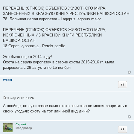
ПЕРЕЧЕНЬ (СПИСОК) ОБЪЕКТОВ ЖИВОТНОГО МИРА,
ЗАНЕСЕННЫХ В КРАСНУЮ КНИГУ РЕСПУБЛИКИ БАШКОРТОСТАН
78. Большая белая куропатка - Lagopus lagopus major
ПЕРЕЧЕНЬ (СПИСОК) ОБЪЕКТОВ ЖИВОТНОГО МИРА,
ИСКЛЮЧЕННЫХ ИЗ КРАСНОЙ КНИГИ РЕСПУБЛИКИ
БАШКОРТОСТАН
18.Серая куропатка - Perdix perdix
Это было еще в 2014 году!
Охота на серую куропатку в сезоне охоты 2015-2016 гг. была
разрешена с 29 августа по 15 ноября
Woker
Цитата
11 мар 2016, 11:26
С
о
А вообще, по сути разве само охот хозяиство не может запретить в
о
своих угодьях охоту на тот или иной вид дичи?
б
щ
е
н
Сергей
и
Цитата
Модератор
е