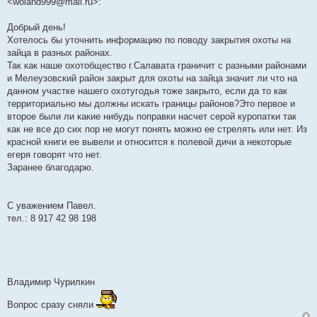
<woland999@mail.ru>:
Добрый день!
Хотелось бы уточнить информацию по поводу закрытия охоты на
зайца в разных районах.
Так как наше охотобщество г.Салавата граничит с разными районами
и Мелеузовский район закрыт для охоты на зайца значит ли что на
данном участке нашего охотугодья тоже закрыто, если да то как
территориально мы должны искать границы районов?Это первое и
второе были ли какие нибудь поправки насчет серой куропатки так
как не все до сих пор не могут понять можно ее стрелять или нет. Из
красной книги ее вывели и относится к полевой дичи а некоторые
егеря говорят что нет.
Заранее благодарю.
С уважением Павел.
тел.: 8 917 42 98 198
Владимир Чурилкин
Вопрос сразу сняли