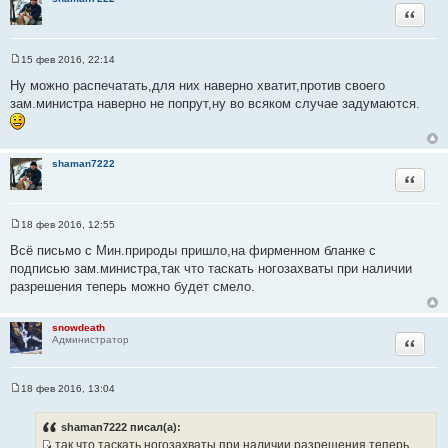
т
Цитата
ц
а
и
т
т
ы
15 фев 2016, 22:14
а
С
о
Ну можно распечатать,для них наверно хватит,против своего
т
о
зам.министра наверно не попрут,ну во всяком случае задумаются.
ы
б
щ
е
н
и
shaman7222
е
Цитата
18 фев 2016, 12:55
С
о
Всё письмо с Мин.природы пришло,на фирменном бланке с
о
подписью зам.министра,так что таскать ногозахваты при наличии
б
щ
разрешения теперь можно будет смело.
е
н
и
snowdeath
е
Цитата
Администратор
18 фев 2016, 13:04
С
о
о
shaman7222 писал(а):
б
так что таскать ногозахваты при наличии разрешения теперь
щ