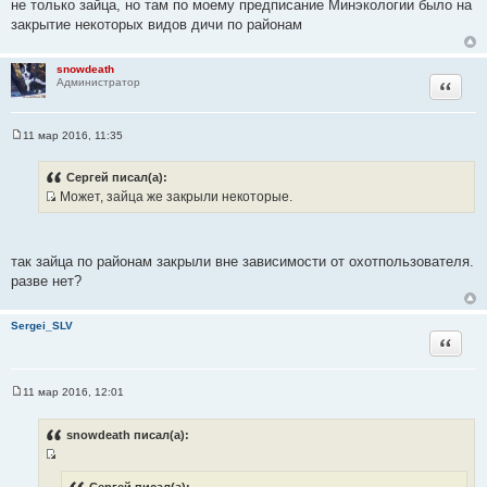
не только зайца, но там по моему предписание Минэкологии было на
н
ц
закрытие некоторых видов дичи по районам
и
и
к
т
ц
snowdeath
а
Цитата
Администратор
и
т
т
ы
а
11 мар 2016, 11:35
т
С
о
ы
о
Сергей писал(а):
б
Может, зайца же закрыли некоторые.
щ
И
е
н
с
и
т
е
так зайца по районам закрыли вне зависимости от охотпользователя.
о
разве нет?
ч
н
Sergei_SLV
и
Цитата
к
ц
и
11 мар 2016, 12:01
С
т
о
а
о
snowdeath писал(а):
б
т
щ
ы
И
е
н
Сергей писал(а):