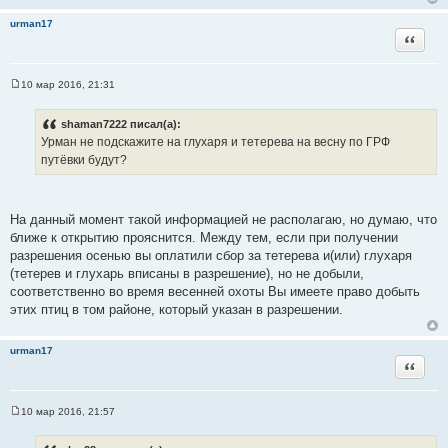
urman17
Цитата
10 мар 2016, 21:31
С
о
о
shaman7222 писал(а):
б
Урман не подскажите на глухаря и тетерева на весну по ГРФ
щ
е
путёвки будут?
н
и
е
На данный момент такой информацией не располагаю, но думаю, что
ближе к открытию прояснится. Между тем, если при получении
разрешения осенью вы оплатили сбор за тетерева и(или) глухаря
(тетерев и глухарь вписаны в разрешение), но не добыли,
соответственно во время весенней охоты Вы имеете право добыть
этих птиц в том районе, который указан в разрешении.
urman17
Цитата
10 мар 2016, 21:57
С
о
о