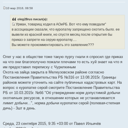
10 мар 2016, 08:58
С
о
о
oleg28rus писал(а):
б
Урман, товарищ ходил в АОиРБ. Вот что ему поведали"
щ
И
е
в ассоциации сказали, что куропатку запрещено охотить было. ее
н
с
вывели из красной книги, но спустя месяц после открытия бы
и
т
е
приказ о запрете на серую куропатку.....
о
Вы можете прокомментировать это заявление???
ч
н
Олег у нас в обществе тоже такую пургу гнали я спросил где приказ
и
на что они благополучно пожали плечами то есть хуй знает на что я
к
им предоставил переписку с Чурилкиным
ц
Охота на зайца закрыта в Мелеузовском районе согласно
и
Постановления Правительства РБ №316 от 13.08.2015г. Границы
т
районов можете уточнить на сайте публичных кадастровых карт. На
а
вопрос о куропатке серой смотрите Постановление Правительства
т
РБ от 10.03.2015г. №66 "Об утверждении норм допустимой добычи
ы
охотничьих ресурсов, в отношении которых не устанавливается
лимит добычи...", норма добычи куропатки серой (полевая-степная
дичь) - 3шт в день.
Среда, 23 сентября 2015, 9:35 +03:00 от Павел Ильичёв