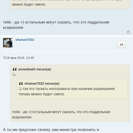
И
е
можно будет смело.
н
с
и
т
е
о
тебе - да =) остальным могут сказать, что это поддельная
ч
ксерокопия
н
и
shaman7222
к
Цитата
ц
и
т
18 фев 2016, 13:35
С
а
о
т
о
snowdeath писал(а):
б
ы
щ
И
е
н
с
shaman7222 писал(а):
и
так что таскать ногозахваты при наличии разрешения
т
е
И
теперь можно будет смело.
о
с
ч
т
н
о
и
тебе - да =) остальным могут сказать, что это поддельная
ч
к
ксерокопия
н
ц
и
и
А ты им предложи своему зам.министра позвонить и
к
т