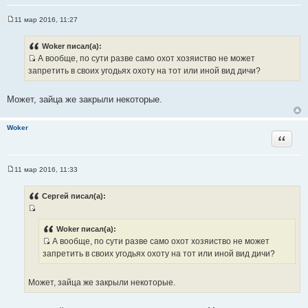
11 мар 2016, 11:27
С
о
о
Woker писал(а):
б
А вообще, по сути разве само охот хозяиство не может
щ
И
е
запретить в своих угодьях охоту на тот или иной вид дичи?
н
с
и
т
е
Может, зайца же закрыли некоторые.
о
ч
Woker
н
Цитата
и
к
ц
11 мар 2016, 11:33
С
и
о
т
о
Сергей писал(а):
б
а
щ
т
И
е
н
ы
с
Woker писал(а):
и
А вообще, по сути разве само охот хозяиство не может
т
е
И
запретить в своих угодьях охоту на тот или иной вид дичи?
о
с
ч
т
н
Может, зайца же закрыли некоторые.
о
и
ч
к