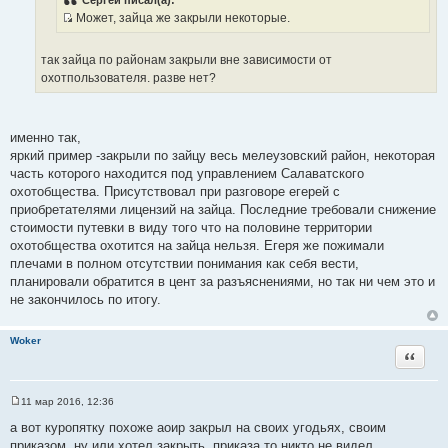
с
и
Может, зайца же закрыли некоторые.
т
е
И
о
с
ч
так зайца по районам закрыли вне зависимости от
т
н
охотпользователя. разве нет?
о
и
ч
к
н
ц
именно так,
и
и
яркий пример -закрыли по зайцу весь мелеузовский район, некоторая
к
т
часть которого находится под управлением Салаватского
ц
а
охотобщества. Присутствовал при разговоре егерей с
и
т
приобретателями лицензий на зайца. Последние требовали снижение
т
ы
стоимости путевки в виду того что на половине территории
а
охотобщества охотится на зайца нельзя. Егеря же пожимали
т
плечами в полном отсутствии понимания как себя вести,
ы
планировали обратится в цент за разъяснениями, но так ни чем это и
не закончилось по итогу.
Woker
Цитата
11 мар 2016, 12:36
С
о
а вот куропятку похоже аоир закрыл на своих угодьях, своим
о
приказом, ну или хотел закрыть, приказа то никто не видел.
б