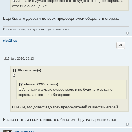
А печати я думаю скорее всего и не будет,это ведь не справка,а
щ
И
е
ответ на обращение.
н
с
и
т
е
Ещё бы, это довести до всех председателей обществ и егерей...
о
ч
Ошейник раба, всегда легче доспехов воина...
н
и
oleg28rus
к
Цитата
ц
и
т
15 фев 2016, 22:13
С
а
о
т
о
Женя писал(а):
б
ы
щ
И
е
н
с
shaman7222 писал(а):
и
А печати я думаю скорее всего и не будет,это ведь не
т
е
И
справка,а ответ на обращение.
о
с
ч
т
н
Ещё бы, это довести до всех председателей обществ и егерей...
о
и
ч
к
Распечатать и носить вместе с билетом. Других вариантов нет.
н
ц
и
и
к
shaman7222