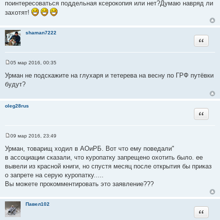
поинтересоваться поддельная ксерокопия или нет?Думаю навряд ли
ц
а
захотят!
и
т
т
ы
а
shaman7222
Цитата
т
ы
05 мар 2016, 00:35
С
о
Урман не подскажите на глухаря и тетерева на весну по ГРФ путёвки
о
будут?
б
щ
е
н
oleg28rus
и
Цитата
е
09 мар 2016, 23:49
С
о
Урман, товарищ ходил в АОиРБ. Вот что ему поведали"
о
в ассоциации сказали, что куропатку запрещено охотить было. ее
б
щ
вывели из красной книги, но спустя месяц после открытия бы приказ
е
о запрете на серую куропатку.....
н
и
Вы можете прокомментировать это заявление???
е
Павел102
Цитата