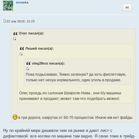
evraska
Цитата
22 апр 2016, 11:25
С
о
о
Олег писал(а):
б
щ
И
е
н
с
Леший писал(а):
и
т
е
И
о
с
oleg28rus писал(а):
ч
т
н
И
Пока подыскиваю. Темно зеленую? да хоть фиолетовую,
о
и
с
только нет нехуа нормального, один утиль в продаже.
ч
к
т
н
ц
о
и
Олег, проедь по салонам Шевроле-Нива , они б/у машины
и
ч
к
принимают и продают, может там что подобрать можно!.
т
н
ц
а
и
и
т
к
т
ы
в три дорога, накрутка от 60-70 процентов. Иначе им нет файды.
ц
а
и
т
т
Ну по крайней мере дешевле чем на рынке и дают лист с
ы
а
дефектовкой. все косяки по машине там видно. Я свою тоже в трейд-