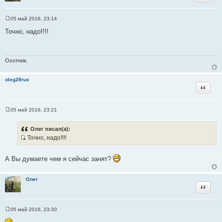
ц
и
05 май 2016, 23:14
т
С
о
а
Точно, надо!!!!
о
т
б
щ
ы
е
н
Охотник.
и
е
oleg28rus
Цитата
05 май 2016, 23:21
С
о
о
Олег писал(а):
б
Точно, надо!!!!
щ
И
е
н
с
и
А Вы думаете чем я сейчас занят?
т
е
о
ч
Олег
Цитата
н
и
к
05 май 2016, 23:30
С
ц
о