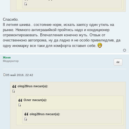
ч
т
н
И
о
и
с
ч
к
т
Спасибо.
н
ц
о
8 летняя шнива . состояние норм, искать заепсу один утиль на
и
и
ч
рынке. Немного антиграаийкой пройтись надо и кондиционер
к
т
н
отремонтироаювать. Впечатления конечно жуть. Отвык от
ц
а
и
очественноно автопрома, ну да ладно я не особо привеледлив, да
и
т
к
одну иномарку все таки для комфорта оставил себе.
т
ы
ц
а
и
т
Женя
т
Цитата
ы
Модератор
а
т
ы
05 май 2016, 22:42
С
о
о
oleg28rus писал(а):
б
щ
И
е
н
с
Олег писал(а):
и
т
е
И
о
с
oleg28rus писал(а):
ч
т
н
И
о
и
с