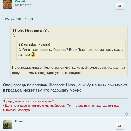
Леший
е
Цитата
Модератор
22 апр 2016, 10:23
С
о
о
oleg28rus писал(а):
б
щ
И
е
н
с
evraska писал(а):
и
Олег, тоже шнивку берешь? Бери Темно зеленую, как у нас с
т
е
И
о
Лешим
с
ч
т
н
Пока подыскиваю. Темно зеленую? да хоть фиолетовую, только нет
о
и
нехуа нормального, один утиль в продаже.
ч
к
н
ц
Олег, проедь по салонам Шевроле-Нива , они б/у машины принимают
и
и
и продают, может там что подобрать можно!.
к
т
ц
а
и
"Природа-мой Бог, Лес-мой храм"
т
«Дело не в дороге, которую мы выбираем. То, что внутри нас, заставляет нас
т
ы
выбирать дорогу»
а
т
Олег
ы
Цитата