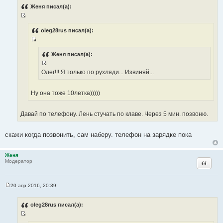
о
Женя писал(а):
б
щ
И
е
н
с
oleg28rus писал(а):
и
т
е
И
о
с
Женя писал(а):
ч
т
н
И
Олег!!! Я только по рухляди... Извиняй...
о
и
с
ч
к
т
н
Ну она тоже 10летка)))))
ц
о
и
и
ч
к
т
Давай по телефону. Лень стучать по клаве. Через 5 мин. позвоню.
н
ц
а
и
и
т
к
скажи когда позвонить, сам наберу. телефон на зарядке пока
т
ы
ц
а
и
т
Женя
т
Цитата
Модератор
ы
а
т
20 апр 2016, 20:39
ы
С
о
о
oleg28rus писал(а):
б
щ
И
е