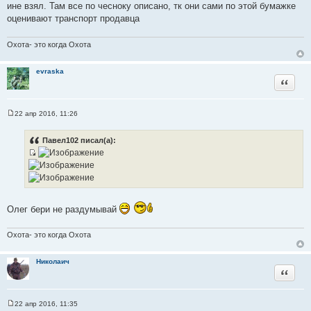
т
ине взял. Там все по чесноку описано, тк они сами по этой бумажке
ы
оценивают транспорт продавца
Охота- это когда Охота
evraska
Цитата
22 апр 2016, 11:26
С
о
о
Павел102 писал(а):
б
щ
И
е
н
с
и
т
е
о
Олег бери не раздумывай
ч
н
Охота- это когда Охота
и
к
ц
Николаич
Цитата
и
т
а
22 апр 2016, 11:35
С