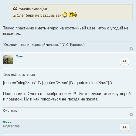
т
о
ы
о
evraska писал(а):
б
щ
Олег бери не раздумывай
е
И
н
с
и
Такую практично иметь егерю на охотничьей базе, чтоб с угодий не
е
т
выезжала.
о
ч
"Охотник - значит хороший человек!" (И.С.Тургенев)
н
и
Олег
к
Цитата
ц
и
т
05 май 2016, 19:30
С
а
о
[quote="oleg28rus"]
[quote="Женя"]
[quote="oleg28rus"]
т
о
И
И
И
б
ы
с
с
с
щ
Подправляю Олега с приобретением!!!! Пусть служит хозяину верой
е
т
т
т
и правдой. Ну и как говориться не гвоздя не жезла.
н
о
о
о
и
е
ч
ч
ч
Охотник.
н
н
н
и
и
и
Женя
к
к
к
Цитата
Модератор
ц
ц
ц
и
и
и