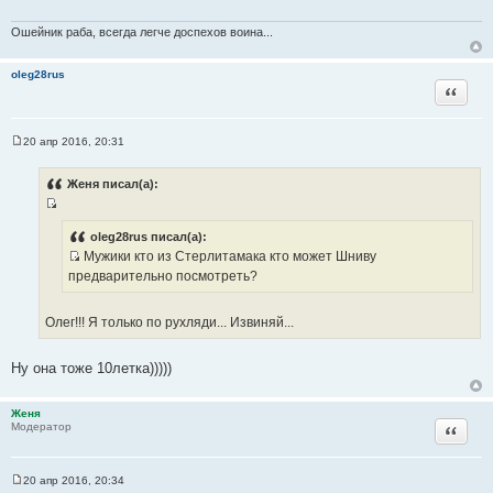
ч
Ошейник раба, всегда легче доспехов воина...
н
и
oleg28rus
к
Цитата
ц
и
т
20 апр 2016, 20:31
С
а
о
т
о
Женя писал(а):
б
ы
щ
И
е
н
с
oleg28rus писал(а):
и
Мужики кто из Стерлитамака кто может Шниву
т
е
И
предварительно посмотреть?
о
с
ч
т
н
Олег!!! Я только по рухляди... Извиняй...
о
и
ч
к
Ну она тоже 10летка)))))
н
ц
и
и
к
Женя
т
Цитата
Модератор
ц
а
и
т
т
ы
20 апр 2016, 20:34
а
С