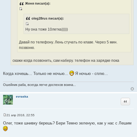
н
с
Женя писал(а):
и
т
е
И
о
с
oleg28rus писал(а):
ч
т
н
И
Ну она тоже 10летка)))))
о
и
с
ч
к
т
н
Давай по телефону. Лень стучать по клаве. Через 5 мин.
ц
о
и
позвоню.
и
ч
к
т
н
ц
а
скажи когда позвонить, сам наберу. телефон на зарядке пока
и
и
т
к
т
ы
ц
Когда хочешь... Только не ночью...
Я ночью - сплю...
а
и
т
т
ы
Ошейник раба, всегда легче доспехов воина...
а
т
evraska
ы
Цитата
21 апр 2016, 22:55
С
о
Олег, тоже шнивку берешь? Бери Темно зеленую, как у нас с Лешим
о
б
щ
е