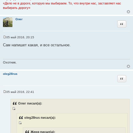
и
«Дело не в дороге, которую мы выбираем. То, что внутри нас, заставляет нас
е
выбирать дорогу»
Олег
Цитата
05 май 2016, 20:15
С
о
Сам напишет какая, и все остальное.
о
б
щ
е
н
Охотник.
и
е
oleg28rus
Цитата
05 май 2016, 22:41
С
о
о
Олег писал(а):
б
щ
И
е
н
с
oleg28rus писал(а):
и
т
е
И
о
с
Женя писал(а):