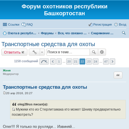
Форум охотников республики
Башкортостан
Ссылки
FAQ
Регистрация
Вход
Охота в республике Башкортостан
Форумы
Все, что связано с охотой
Снаряжение и экипировка для охоты
ои
Транспортные средства для охоты
ск
Ответить
1158 сообщений
1
…
20
21
22
23
24
…
47
Женя
Цитата
Модератор
Транспортные средства для охоты
20 апр 2016, 20:27
С
о
о
oleg28rus писал(а):
б
Мужики кто из Стерлитамака кто может Шниву предварительно
щ
И
е
посмотреть?
н
с
и
т
е
Олег!!! Я только по рухляди... Извиняй...
о