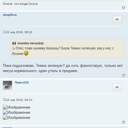
н
Охота- это когда Охота
и
е
oleg28rus
Цитата
22 апр 2016, 08:16
С
о
о
evraska писал(а):
б
Олег, тоже шнивку берешь? Бери Темно зеленую, как у нас с
щ
И
е
Лешим
н
с
и
т
е
Пока подыскиваю. Темно зеленую? да хоть фиолетовую, только нет
о
нехуа нормального, один утиль в продаже.
ч
н
и
Павел102
Цитата
к
ц
и
22 апр 2016, 09:13
С
т
о
а
о
б
т
щ
ы
е
н
и