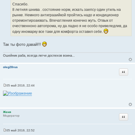
ч
к
Спасибо.
т
н
ц
8 летняя шнива . состояние норм, искать заепсу один утиль на
о
и
и
рынке. Немного антиграаийкой пройтись надо и кондиционер
ч
к
т
отремонтироаювать. Впечатления конечно жуть. Отвык от
н
ц
а
очественноно автопрома, ну да ладно я не особо привеледлив, да
и
и
т
одну иномарку все таки для комфорта оставил себе.
к
т
ы
ц
а
и
т
Так ты фото давай!!!
т
ы
а
Ошейник раба, всегда легче доспехов воина...
т
ы
oleg28rus
Цитата
05 май 2016, 22:44
С
о
о
б
щ
е
н
Женя
и
Цитата
Модератор
е
05 май 2016, 22:52
С