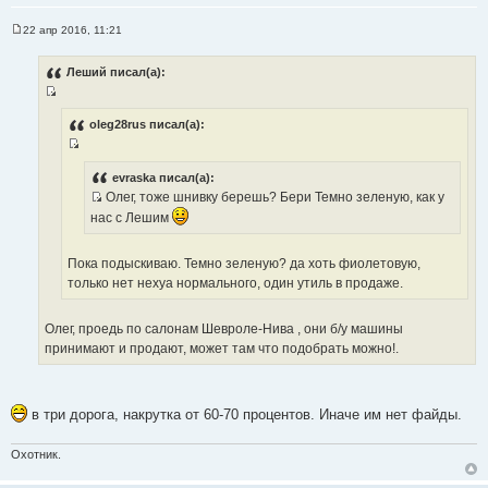
22 апр 2016, 11:21
С
о
о
Леший писал(а):
б
щ
И
е
н
с
oleg28rus писал(а):
и
т
е
И
о
с
evraska писал(а):
ч
Олег, тоже шнивку берешь? Бери Темно зеленую, как у
т
н
И
о
нас с Лешим
и
с
ч
к
т
н
ц
Пока подыскиваю. Темно зеленую? да хоть фиолетовую,
о
и
и
только нет нехуа нормального, один утиль в продаже.
ч
к
т
н
ц
а
Олег, проедь по салонам Шевроле-Нива , они б/у машины
и
и
т
принимают и продают, может там что подобрать можно!.
к
т
ы
ц
а
и
т
т
ы
в три дорога, накрутка от 60-70 процентов. Иначе им нет файды.
а
т
Охотник.
ы