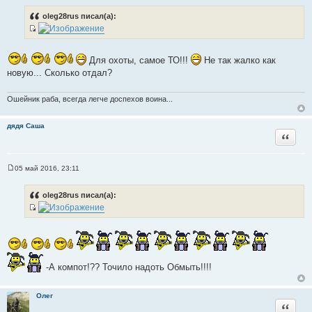
о
о
oleg28rus писал(а):
б
щ
И
е
н
с
и
Для охоты, самое ТО!!!
Не так жалко как
т
е
новую... Сколько отдал?
о
ч
Ошейник раба, всегда легче доспехов воина...
н
и
к
дядя Саша
Цитата
ц
и
т
05 май 2016, 23:11
С
а
о
т
о
oleg28rus писал(а):
б
ы
щ
И
е
н
с
и
т
е
о
ч
-А компот!?? Точило надоть Обмыть!!!!
н
и
Олег
к
Цитата