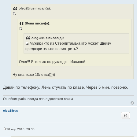
о
т
о
oleg28rus писал(а):
ы
б
щ
И
е
н
с
Женя писал(а):
и
т
е
И
о
с
oleg28rus писал(а):
ч
Мужики кто из Стерлитамака кто может Шниву
т
н
И
предварительно посмотреть?
о
и
с
ч
к
т
н
Олег!!! Я только по рухляди... Извиняй...
ц
о
и
и
ч
к
т
Ну она тоже 10летка)))))
н
ц
а
и
и
т
к
Давай по телефону. Лень стучать по клаве. Через 5 мин. позвоню.
т
ы
ц
а
и
т
Ошейник раба, всегда легче доспехов воина...
т
ы
а
oleg28rus
т
Цитата
ы
20 апр 2016, 20:36
С
о