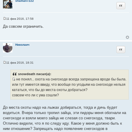
shaman7222
Цитата
11 фев 2016, 17:58
С
о
Да совсем ограничить.
о
б
щ
е
н
Николаич
и
Цитата
е
11 фев 2016, 18:31
С
о
о
snowdeath писал(а):
б
не понял... охота на снегоходе всегда запрещена вроде бы была.
щ
И
е
или тут имеется ввиду, что вообще по угодьям на снегоходе нельзя
н
с
кататься, что бы до места охоты добраться?
и
т
е
совсем что ли с ума сошли?
о
ч
До места охоты надо на лыжах добираться, тогда и дичь будет
н
водиться. Вчера только тропил зайца, эти пидоры меня обогнали на
и
снегоходе и взяли моего зайца не слезая со снегохода, твари.
к
Отлично видели, что я по следу иду. Какое у меня должно быть к
ц
ним отношение? Запрещать надо появление снегоходов в
и