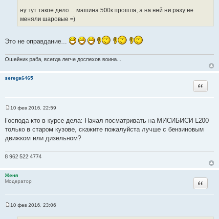
о
и
ну тут такое дело… машина 500к прошла, а на ней ни разу не
ч
к
меняли шаровые =)
н
ц
и
и
к
Это не оправдание...
т
ц
а
и
Ошейник раба, всегда легче доспехов воина...
т
т
ы
а
serega6465
т
Цитата
ы
10 фев 2016, 22:59
С
о
Господа кто в курсе дела: Начал посматривать на МИСИБИСИ L200
о
только в старом кузове, скажите пожалуйста лучше с бензиновым
б
щ
движком или дизельном?
е
н
и
8 962 522 4774
е
Женя
Цитата
Модератор
10 фев 2016, 23:06
С
о