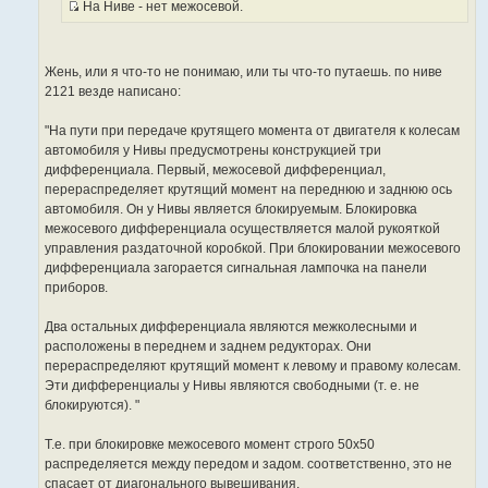
На Ниве - нет межосевой.
т
е
И
о
с
ч
т
н
Жень, или я что-то не понимаю, или ты что-то путаешь. по ниве
о
и
2121 везде написано:
ч
к
н
ц
"На пути при передаче крутящего момента от двигателя к колесам
и
и
автомобиля у Нивы предусмотрены конструкцией три
к
т
дифференциала. Первый, межосевой дифференциал,
ц
а
перераспределяет крутящий момент на переднюю и заднюю ось
и
т
автомобиля. Он у Нивы является блокируемым. Блокировка
т
ы
межосевого дифференциала осуществляется малой рукояткой
а
управления раздаточной коробкой. При блокировании межосевого
т
дифференциала загорается сигнальная лампочка на панели
ы
приборов.
Два остальных дифференциала являются межколесными и
расположены в переднем и заднем редукторах. Они
перераспределяют крутящий момент к левому и правому колесам.
Эти дифференциалы у Нивы являются свободными (т. е. не
блокируются). "
Т.е. при блокировке межосевого момент строго 50х50
распределяется между передом и задом. соответственно, это не
спасает от диагонального вывешивания.