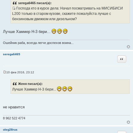
о
serega6465 писал(а):
б
Господа кто в курсе дела: Начал посматривать на МИСИБИСИ
щ
И
е
L200 только в старом кузове, скажите пожалуйста лучше с
н
с
бензиновым движком или дизельном?
и
т
е
о
Лучше Хаммер Н-3 бери...
ч
н
Ошейник раба, всегда легче доспехов воина...
и
к
serega6465
ц
Цитата
и
т
а
10 фев 2016, 23:12
С
т
о
ы
о
Женя писал(а):
б
Лучше Хаммер Н-3 бери...
щ
е
н
и
е
не нравится
8 962 522 4774
oleg28rus