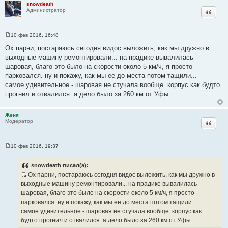
snowdeath
Цитата
Администратор
10 фев 2016, 16:48
С
о
Ох парни, постараюсь сегодня видос выложить, как мы дружно в
о
выходные машину ремонтировали... на прадике вывалилась
б
щ
шаровая, благо это было на скорости около 5 км/ч, я просто
е
парковался. ну и покажу, как мы ее до места потом тащили...
н
и
самое удивительное - шаровая не стучала вообще. корпус как будто
е
прогнил и отвалился. а дело было за 260 км от Уфы
Женя
Цитата
Модератор
10 фев 2016, 19:37
С
о
о
snowdeath писал(а):
б
Ох парни, постараюсь сегодня видос выложить, как мы дружно в
щ
И
е
выходные машину ремонтировали... на прадике вывалилась
н
с
шаровая, благо это было на скорости около 5 км/ч, я просто
и
т
е
парковался. ну и покажу, как мы ее до места потом тащили...
о
самое удивительное - шаровая не стучала вообще. корпус как
ч
будто прогнил и отвалился. а дело было за 260 км от Уфы
н