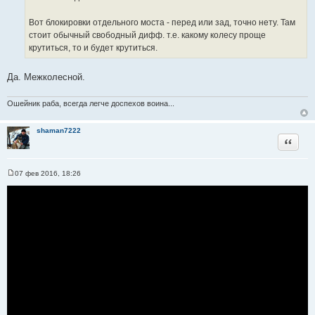
Вот блокировки отдельного моста - перед или зад, точно нету. Там
стоит обычный свободный дифф. т.е. какому колесу проще
крутиться, то и будет крутиться.
Да. Межколесной.
Ошейник раба, всегда легче доспехов воина...
shaman7222
Цитата
07 фев 2016, 18:26
С
о
о
б
щ
е
н
и
е