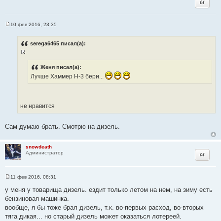
Цитата
10 фев 2016, 23:35
С
о
о
serega6465 писал(а):
б
щ
И
е
н
с
Женя писал(а):
и
т
Лучше Хаммер Н-3 бери...
е
о
ч
н
не нравится
и
к
Сам думаю брать. Смотрю на дизель.
ц
и
т
snowdeath
Цитата
Администратор
а
т
ы
11 фев 2016, 08:31
С
о
у меня у товарища дизель. ездит только летом на нем, на зиму есть
о
бензиновая машинка.
б
щ
вообще, я бы тоже брал дизель, т.к. во-первых расход, во-вторых
е
тяга дикая... но старый дизель может оказаться лотереей.
н