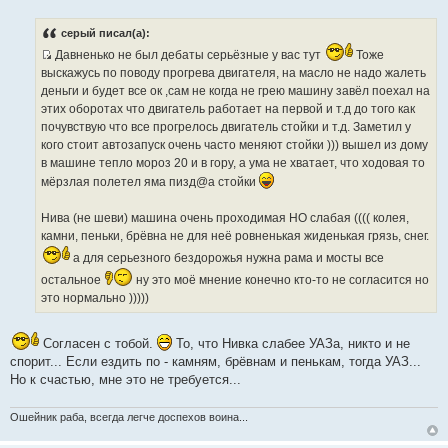
С
о
о
серый писал(а):
б
щ
Давненько не был дебаты серьёзные у вас тут
Тоже
е
И
выскажусь по поводу прогрева двигателя, на масло не надо жалеть
н
с
и
деньги и будет все ок ,сам не когда не грею машину завёл поехал на
е
т
этих оборотах что двигатель работает на первой и т.д до того как
о
почувствую что все прогрелось двигатель стойки и т.д. Заметил у
ч
кого стоит автозапуск очень часто меняют стойки ))) вышел из дому
н
в машине тепло мороз 20 и в гору, а ума не хватает, что ходовая то
и
мёрзлая полетел яма пизд@а стойки
к
ц
Нива (не шеви) машина очень проходимая НО слабая (((( колея,
и
камни, пеньки, брёвна не для неё ровненькая жиденькая грязь, снег.
т
а для серьезного бездорожья нужна рама и мосты все
а
остальное
ну это моё мнение конечно кто-то не согласится но
т
это нормально )))))
ы
Согласен с тобой.
То, что Нивка слабее УАЗа, никто и не
спорит... Если ездить по - камням, брёвнам и пенькам, тогда УАЗ...
Но к счастью, мне это не требуется...
Ошейник раба, всегда легче доспехов воина...