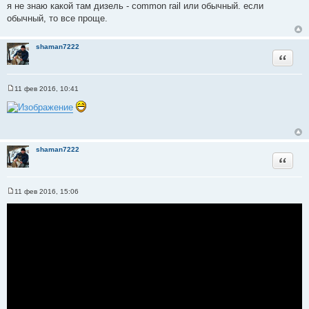
и
я не знаю какой там дизель - common rail или обычный. если
е
обычный, то все проще.
shaman7222
Цитата
11 фев 2016, 10:41
С
о
о
б
щ
е
н
shaman7222
и
Цитата
е
11 фев 2016, 15:06
С
о
о
б
щ
е
н
и
е