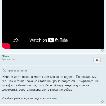
Женя
Цитата
Модератор
07 фев 2016, 18:33
С
о
Нива, и идет, пока на мосты или броню не сядет... По остальным -
о
х.з. Так и гонял, пока не стала на броню садиться... Лифтануть не
б
щ
могу( хотя была мысля, смог бы ещё пару недель до места
е
доезжать), ворота низковатые, в гараж не войдет.
н
и
е
Ошейник раба, всегда легче доспехов воина...