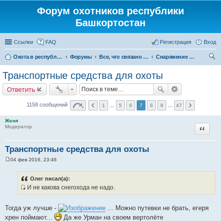
Форум охотников республики
Башкортостан
Ссылки
FAQ
Регистрация
Вход
Охота в республике Башкортостан
Форумы
Все, что связано с охотой
Снаряжение и экипировка для охоты
ои
Транспортные средства для охоты
ск
Ответить
1158 сообщений
1
…
5
6
7
8
9
…
47
Женя
Цитата
Модератор
Транспортные средства для охоты
04 фев 2016, 23:46
С
о
о
Олег писал(а):
б
И не какова снегохода не надо.
щ
И
е
н
с
и
Тогда уж лучше -
... Можно путевки не брать, егеря
т
е
хрен поймают...
Да же Урман на своем вертолёте
о