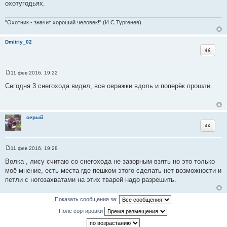
охотугодьях.
т
а
"Охотник - значит хороший человек!" (И.С.Тургенев)
т
ы
Dmitriy_02
Цитата
11 фев 2016, 19:22
С
о
Сегодня 3 снегохода видел, все овражки вдоль и поперёк прошли.
о
б
щ
е
н
серый
и
Цитата
е
11 фев 2016, 19:28
С
о
Волка , лису считаю со снегохода не зазорным взять но это только
о
моё мнение, есть места где пешком этого сделать нет возможности и
б
щ
петли с ногозахватами на этих тварей надо разрешить.
е
н
и
Показать сообщения за:
е
Поле сортировки