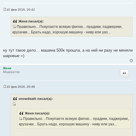
10 фев 2016, 20:42
С
о
о
Женя писал(а):
б
Правильно... Покупаете всякую фигню... прадики, паджерики,
щ
И
е
крузачки... Брать надо, хорошую машину - ниву или уаз...
н
с
и
т
е
о
ну тут такое дело… машина 500к прошла, а на ней ни разу не меняли
ч
шаровые =)
н
и
Женя
к
Цитата
Модератор
ц
и
т
10 фев 2016, 20:49
С
а
о
т
о
snowdeath писал(а):
б
ы
щ
И
е
н
с
Женя писал(а):
и
Правильно... Покупаете всякую фигню... прадики, паджерики,
т
е
И
крузачки... Брать надо, хорошую машину - ниву или уаз...
о
с
ч
т
н