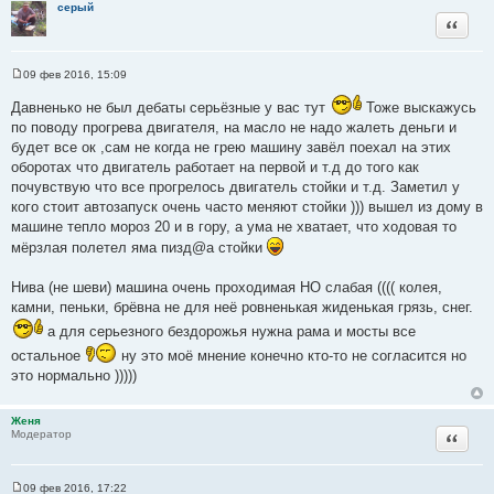
серый
Цитата
09 фев 2016, 15:09
С
о
Давненько не был дебаты серьёзные у вас тут
Тоже выскажусь
о
б
по поводу прогрева двигателя, на масло не надо жалеть деньги и
щ
будет все ок ,сам не когда не грею машину завёл поехал на этих
е
н
оборотах что двигатель работает на первой и т.д до того как
и
почувствую что все прогрелось двигатель стойки и т.д. Заметил у
е
кого стоит автозапуск очень часто меняют стойки ))) вышел из дому в
машине тепло мороз 20 и в гору, а ума не хватает, что ходовая то
мёрзлая полетел яма пизд@а стойки
Нива (не шеви) машина очень проходимая НО слабая (((( колея,
камни, пеньки, брёвна не для неё ровненькая жиденькая грязь, снег.
а для серьезного бездорожья нужна рама и мосты все
остальное
ну это моё мнение конечно кто-то не согласится но
это нормально )))))
Женя
Цитата
Модератор
09 фев 2016, 17:22