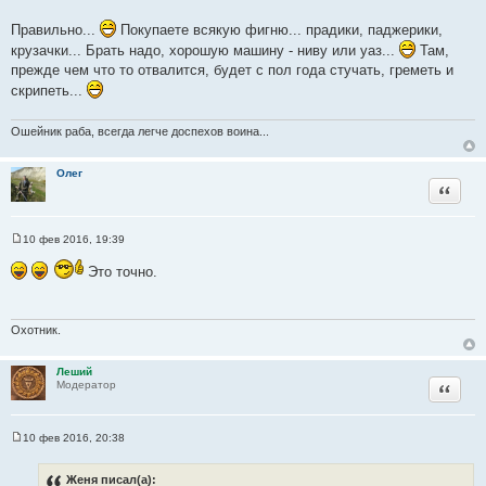
и
Правильно...
Покупаете всякую фигню... прадики, паджерики,
к
крузачки... Брать надо, хорошую машину - ниву или уаз...
Там,
ц
прежде чем что то отвалится, будет с пол года стучать, греметь и
и
скрипеть...
т
а
Ошейник раба, всегда легче доспехов воина...
т
ы
Олег
Цитата
10 фев 2016, 19:39
С
о
Это точно.
о
б
щ
е
н
Охотник.
и
е
Леший
Цитата
Модератор
10 фев 2016, 20:38
С
о
о
Женя писал(а):