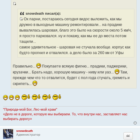
б
щ
И
е
н
с
snowdeath писал(а):
и
Ох парни, постараюсь сегодня видос выложить, как мы
т
е
И
дружно в выходные машину ремонтировали... на прадике
о
с
вывалилась шаровая, благо это было на скорости около 5 км/ч,
ч
т
я просто парковался. ну и покажу, как мы ее до места потом
н
о
тащили...
и
ч
самое удивительное - шаровая не стучала вообще. корпус как
к
н
будто прогнил и отвалился. а дело было за 260 км от Уфы
ц
и
и
к
т
Правильно...
Покупаете всякую фигню... прадики, паджерики,
ц
а
крузачки... Брать надо, хорошую машину - ниву или уаз...
Там,
и
т
прежде чем что то отвалится, будет с пол года стучать, греметь и
т
ы
скрипеть...
а
т
ы
"Природа-мой Бог, Лес-мой храм"
«Дело не в дороге, которую мы выбираем. То, что внутри нас, заставляет нас
выбирать дорогу»
snowdeath
Цитата
Администратор