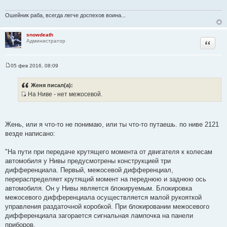
ч
Ошейник раба, всегда легче доспехов воина...
н
и
snowdeath
к
Цитата
Администратор
ц
и
т
05 фев 2016, 08:09
С
а
о
т
о
Женя писал(а):
б
ы
На Ниве - нет межосевой.
щ
И
е
н
с
и
т
е
Жень, или я что-то не понимаю, или ты что-то путаешь. по ниве 2121
о
везде написано:
ч
н
"На пути при передаче крутящего момента от двигателя к колесам
и
автомобиля у Нивы предусмотрены конструкцией три
к
дифференциала. Первый, межосевой дифференциал,
ц
перераспределяет крутящий момент на переднюю и заднюю ось
и
автомобиля. Он у Нивы является блокируемым. Блокировка
т
межосевого дифференциала осуществляется малой рукояткой
а
управления раздаточной коробкой. При блокировании межосевого
т
дифференциала загорается сигнальная лампочка на панели
ы
приборов.