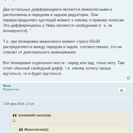
Два остальных дифференциала являются межколесными и
расположены в переднем и заднем редукторах. Они
перераспределяют крутящий момент к левому и правому колесам.
Эти дифференциалы у Нивы являются свободными (т. е. не
блокируются). "
Т.е. при блокировке межосевого момент строго 50х50
распределяется между передом и задом. соответственно, это не
спасает от диагонального вывешивания.
Вот блокировки отдельного моста - перед или зад, точно нету. Там
стоит обычный свободный дифф. т.е. какому колесу проще
крутиться, то и будет крутиться.
Женя
Цитата
Модератор
05 фев 2016, 17:26
С
о
о
snowdeath писал(а):
б
щ
И
е
н
с
Женя писал(а):
и