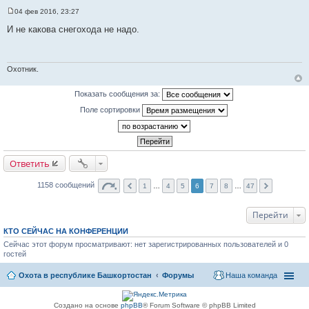
04 фев 2016, 23:27
С
о
И не какова снегохода не надо.
о
б
щ
е
н
Охотник.
и
е
Показать сообщения за:
Поле сортировки
Ответить
1158 сообщений
1
…
4
5
6
7
8
…
47
Перейти
КТО СЕЙЧАС НА КОНФЕРЕНЦИИ
Сейчас этот форум просматривают: нет зарегистрированных пользователей и 0
гостей
Охота в республике Башкортостан
Форумы
Наша команда
Создано на основе
phpBB
® Forum Software © phpBB Limited