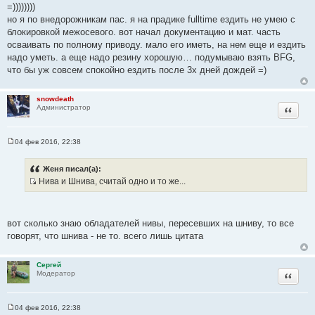
=))))))))
ч
но я по внедорожникам пас. я на прадике fulltime ездить не умею с
н
блокировкой межосевого. вот начал документацию и мат. часть
и
осваивать по полному приводу. мало его иметь, на нем еще и ездить
к
надо уметь. а еще надо резину хорошую… подумываю взять BFG,
ц
что бы уж совсем спокойно ездить после 3х дней дождей =)
и
т
snowdeath
а
Цитата
Администратор
т
ы
04 фев 2016, 22:38
С
о
о
Женя писал(а):
б
Нива и Шнива, считай одно и то же...
щ
И
е
н
с
и
т
е
вот сколько знаю обладателей нивы, пересевших на шниву, то все
о
говорят, что шнива - не то. всего лишь цитата
ч
н
Сергей
и
Цитата
Модератор
к
ц
и
04 фев 2016, 22:38
С