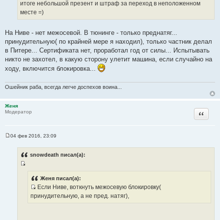
итоге небольшой презент и штраф за переход в неположенном
т
месте =)
ы
На Ниве - нет межосевой. В тюнинге - только преднатяг...
принудительную( по крайней мере я находил), только частник делал
в Питере... Сертификата нет, проработал год от силы... Испытывать
никто не захотел, в какую сторону улетит машина, если случайно на
ходу, включится блокировка...
Ошейник раба, всегда легче доспехов воина...
Женя
Цитата
Модератор
04 фев 2016, 23:09
С
о
о
snowdeath писал(а):
б
щ
И
е
н
с
Женя писал(а):
и
Если Ниве, воткнуть межосевую блокировку(
т
е
И
принудительную, а не пред. натяг),
о
с
ч
т
н