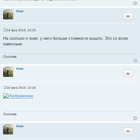
к
ц
Олег
и
Цитата
т
а
т
04 фев 2016, 23:25
С
ы
о
На сколько я зная, у него больше стоимости вышло. Это со всем
о
навесным.
б
щ
е
н
Охотник.
и
е
Олег
Цитата
04 фев 2016, 23:26
С
о
о
б
щ
е
н
Охотник.
и
е
Олег
Цитата