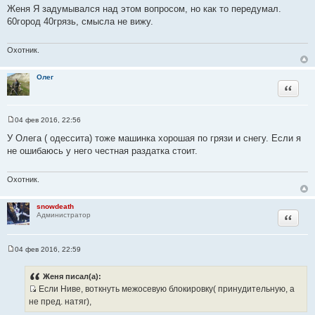
о
Женя Я задумывался над этом вопросом, но как то передумал.
ы
о
60город 40грязь, смысла не вижу.
б
щ
е
н
Охотник.
и
е
Олег
Цитата
04 фев 2016, 22:56
С
о
У Олега ( одессита) тоже машинка хорошая по грязи и снегу. Если я
о
не ошибаюсь у него честная раздатка стоит.
б
щ
е
н
Охотник.
и
е
snowdeath
Цитата
Администратор
04 фев 2016, 22:59
С
о
о
Женя писал(а):
б
Если Ниве, воткнуть межосевую блокировку( принудительную, а
щ
И
е
не пред. натяг),
н
с
и