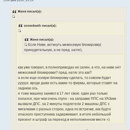
04 фев 2016, 23:13
С
о
о
Женя писал(а):
б
щ
И
е
н
с
snowdeath писал(а):
и
т
е
И
о
с
Женя писал(а):
ч
Если Ниве, воткнуть межосевую блокировку(
т
н
И
принудительную, а не пред. натяг),
о
и
с
ч
к
т
н
ц
о
и
как уже говорил, в полноприводах не силен. а что, на ниве нет
и
ч
к
межосевой блокировки? пред. натяг это как?
т
н
ц
а если еще осевую блокировку сделать, то совсем будет
а
и
и
ууууух. вроде даже есть какие-то фирмы, которые ставят на
т
к
т
заднюю ось.
ы
ц
а
я тоже машину заимел в 17 лет свою. один раз только
и
т
попался, при чем очень глупо - на заправке ППС на УАЗике
т
ы
вызвали ДПС. за 2 минуты подлетели 2 машины ДПС с
а
мигалками с разных сторон, одна по встречке, как будто
т
опасного преступника задерживают. в итоге небольшой
ы
презент и штраф за переход в неположенном месте =)