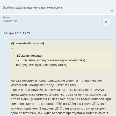
н
Ошейник раба, всегда легче доспехов воина...
и
к
Женя
ц
Цитата
Модератор
и
т
а
04 фев 2016, 23:05
С
т
о
ы
о
snowdeath писал(а):
б
щ
И
е
н
с
Женя писал(а):
и
Если Ниве, воткнуть межосевую блокировку(
т
е
И
принудительную, а не пред. натяг),
о
с
ч
т
н
о
и
как уже говорил, в полноприводах не силен. а что, на ниве нет
ч
к
межосевой блокировки? пред. натяг это как?
н
ц
а если еще осевую блокировку сделать, то совсем будет ууууух.
и
и
вроде даже есть какие-то фирмы, которые ставят на заднюю ось.
к
т
я тоже машину заимел в 17 лет свою. один раз только попался, при
ц
а
чем очень глупо - на заправке ППС на УАЗике вызвали ДПС. за 2
и
т
минуты подлетели 2 машины ДПС с мигалками с разных сторон,
т
ы
одна по встречке, как будто опасного преступника задерживают. в
а