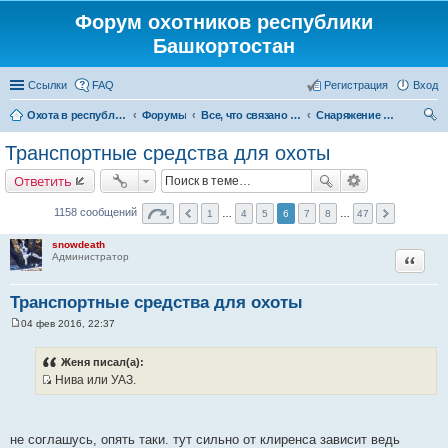
Форум охотников республики
Башкортостан
Ссылки
FAQ
Регистрация
Вход
Охота в республике Башкортостан
Форумы
Все, что связано с охотой
Снаряжение и экипировка для охоты
ои
Транспортные средства для охоты
ск
Ответить
1158 сообщений
1
…
4
5
6
7
8
…
47
snowdeath
Цитата
Администратор
Транспортные средства для охоты
04 фев 2016, 22:37
С
о
о
Женя писал(а):
б
Нива или УАЗ.
щ
И
е
н
с
и
т
е
не соглашусь, опять таки. тут сильно от клиренса зависит ведь
о