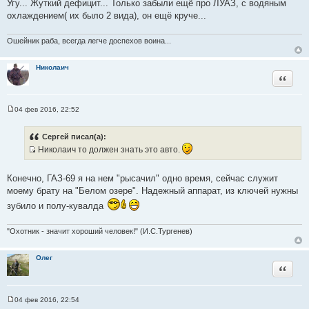
Угу... Жуткий дефицит... Только забыли ещё про ЛУАЗ, с водяным
е
т
охлаждением( их было 2 вида), он ещё круче...
о
ч
Ошейник раба, всегда легче доспехов воина...
н
и
Николаич
к
Цитата
ц
и
т
04 фев 2016, 22:52
С
а
о
т
о
Сергей писал(а):
б
ы
Николаич то должен знать это авто.
щ
е
И
н
с
и
Конечно, ГАЗ-69 я на нем "рысачил" одно время, сейчас служит
е
т
моему брату на "Белом озере". Надежный аппарат, из ключей нужны
о
зубило и полу-кувалда
ч
н
"Охотник - значит хороший человек!" (И.С.Тургенев)
и
к
ц
Олег
Цитата
и
т
а
04 фев 2016, 22:54
С
т