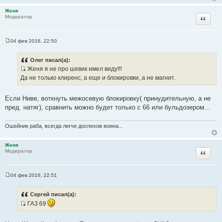
е
н
Женя
и
Цитата
Модератор
е
04 фев 2016, 22:50
С
о
о
Олег писал(а):
б
Женя я не про шевик имел виду!!!
щ
И
е
Да не только клиренс, а еще и блокировки, а не магнит.
н
с
и
т
е
Если Ниве, воткнуть межосевую блокировку( принудительную, а не
о
пред. натяг), сравнить можно будет только с 66 или бульдозером...
ч
н
Ошейник раба, всегда легче доспехов воина...
и
к
Женя
ц
Цитата
Модератор
и
т
а
04 фев 2016, 22:51
С
т
о
ы
о
Сергей писал(а):
б
ГАЗ 69
щ
е
И
н
с
и