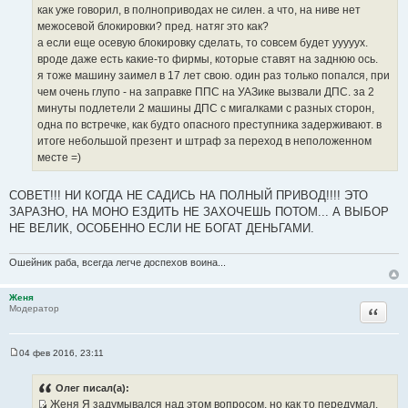
о
и
как уже говорил, в полноприводах не силен. а что, на ниве нет
ч
к
межосевой блокировки? пред. натяг это как?
н
ц
а если еще осевую блокировку сделать, то совсем будет ууууух.
и
и
вроде даже есть какие-то фирмы, которые ставят на заднюю ось.
к
т
я тоже машину заимел в 17 лет свою. один раз только попался, при
ц
а
чем очень глупо - на заправке ППС на УАЗике вызвали ДПС. за 2
и
т
минуты подлетели 2 машины ДПС с мигалками с разных сторон,
т
ы
одна по встречке, как будто опасного преступника задерживают. в
а
итоге небольшой презент и штраф за переход в неположенном
т
месте =)
ы
СОВЕТ!!! НИ КОГДА НЕ САДИСЬ НА ПОЛНЫЙ ПРИВОД!!!! ЭТО
ЗАРАЗНО, НА МОНО ЕЗДИТЬ НЕ ЗАХОЧЕШЬ ПОТОМ... А ВЫБОР
НЕ ВЕЛИК, ОСОБЕННО ЕСЛИ НЕ БОГАТ ДЕНЬГАМИ.
Ошейник раба, всегда легче доспехов воина...
Женя
Цитата
Модератор
04 фев 2016, 23:11
С
о
о
Олег писал(а):
б
Женя Я задумывался над этом вопросом, но как то передумал.
щ