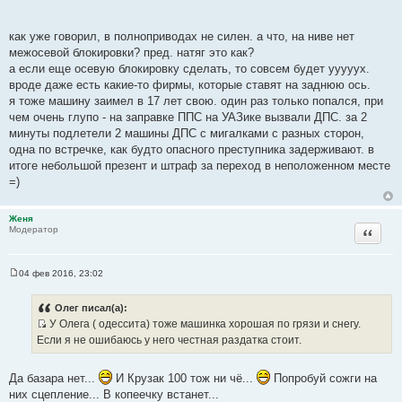
т
е
о
как уже говорил, в полноприводах не силен. а что, на ниве нет
ч
межосевой блокировки? пред. натяг это как?
н
а если еще осевую блокировку сделать, то совсем будет ууууух.
и
вроде даже есть какие-то фирмы, которые ставят на заднюю ось.
к
я тоже машину заимел в 17 лет свою. один раз только попался, при
ц
чем очень глупо - на заправке ППС на УАЗике вызвали ДПС. за 2
и
минуты подлетели 2 машины ДПС с мигалками с разных сторон,
т
одна по встречке, как будто опасного преступника задерживают. в
а
итоге небольшой презент и штраф за переход в неположенном месте
т
=)
ы
Женя
Цитата
Модератор
04 фев 2016, 23:02
С
о
о
Олег писал(а):
б
У Олега ( одессита) тоже машинка хорошая по грязи и снегу.
щ
И
е
Если я не ошибаюсь у него честная раздатка стоит.
н
с
и
т
е
Да базара нет...
И Крузак 100 тож ни чё...
Попробуй сожги на
о
них сцепление... В копеечку встанет...
ч