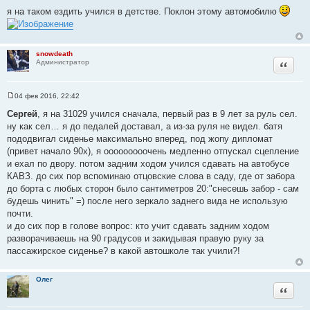
т
о
я на таком ездить учился в детстве. Поклон этому автомобилю
а
о
б
т
щ
ы
е
н
snowdeath
и
Цитата
Администратор
е
04 фев 2016, 22:42
С
о
Сергей
, я на 31029 учился сначала, первый раз в 9 лет за руль сел.
о
ну как сел… я до педалей доставал, а из-за руля не видел. батя
б
щ
пододвигал сиденье максимально вперед, под жопу дипломат
е
(привет начало 90х), я ооооооооочень медленно отпускал сцепление
н
и
и ехал по двору. потом задним ходом учился сдавать на автобусе
е
КАВЗ. до сих пор вспоминаю отцовские слова в саду, где от забора
до борта с любых сторон было сантиметров 20:"снесешь забор - сам
будешь чинить" =) после него зеркало заднего вида не использую
почти.
и до сих пор в голове вопрос: кто учит сдавать задним ходом
разворачиваешь на 90 градусов и закидывая правую руку за
пассажирское сиденье? в какой автошколе так учили?!
Олег
Цитата