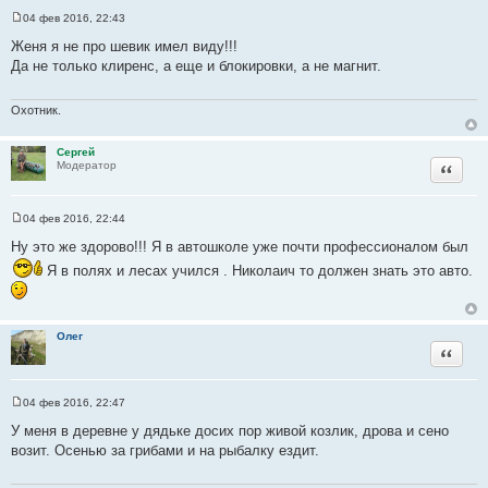
04 фев 2016, 22:43
С
о
Женя я не про шевик имел виду!!!
о
Да не только клиренс, а еще и блокировки, а не магнит.
б
щ
е
н
Охотник.
и
е
Сергей
Цитата
Модератор
04 фев 2016, 22:44
С
о
Ну это же здорово!!! Я в автошколе уже почти профессионалом был
о
б
Я в полях и лесах учился . Николаич то должен знать это авто.
щ
е
н
и
е
Олег
Цитата
04 фев 2016, 22:47
С
о
У меня в деревне у дядьке досих пор живой козлик, дрова и сено
о
возит. Осенью за грибами и на рыбалку ездит.
б
щ
е