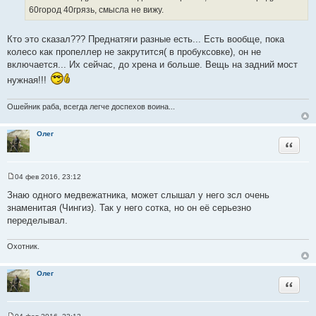
И
е
60город 40грязь, смысла не вижу.
н
с
и
т
е
Кто это сказал??? Преднатяги разные есть... Есть вообще, пока
о
колесо как пропеллер не закрутится( в пробуксовке), он не
ч
включается... Их сейчас, до хрена и больше. Вещь на задний мост
н
нужная!!!
и
к
Ошейник раба, всегда легче доспехов воина...
ц
и
т
Олег
Цитата
а
т
ы
04 фев 2016, 23:12
С
о
Знаю одного медвежатника, может слышал у него зсл очень
о
знаменитая (Чингиз). Так у него сотка, но он её серьезно
б
щ
переделывал.
е
н
и
Охотник.
е
Олег
Цитата