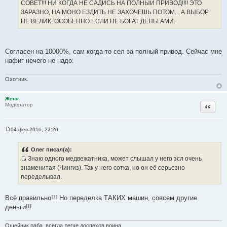
СОВЕТ!!! НИ КОГДА НЕ САДИСЬ НА ПОЛНЫЙ ПРИВОД!!!! ЭТО
ЗАРАЗНО, НА МОНО ЕЗДИТЬ НЕ ЗАХОЧЕШЬ ПОТОМ... А ВЫБОР
НЕ ВЕЛИК, ОСОБЕННО ЕСЛИ НЕ БОГАТ ДЕНЬГАМИ.
Согласен на 10000%, сам когда-то сел за полный привод. Сейчас мне
нафиг нечего не надо.
Охотник.
Женя
Цитата
Модератор
04 фев 2016, 23:20
С
о
о
Олег писал(а):
б
Знаю одного медвежатника, может слышал у него зсл очень
щ
И
е
знаменитая (Чингиз). Так у него сотка, но он её серьезно
н
с
переделывал.
и
т
е
о
Всё правильно!!! Но переделка ТАКИХ машин, совсем другие
ч
деньги!!!
н
и
Ошейник раба, всегда легче доспехов воина...