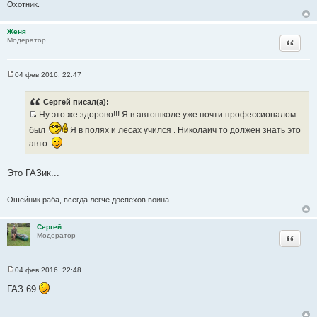
н
Охотник.
и
е
Женя
Цитата
Модератор
04 фев 2016, 22:47
С
о
о
Сергей писал(а):
б
Ну это же здорово!!! Я в автошколе уже почти профессионалом
щ
И
е
был
Я в полях и лесах учился . Николаич то должен знать это
н
с
и
авто.
т
е
о
Это ГАЗик...
ч
н
Ошейник раба, всегда легче доспехов воина...
и
к
ц
Сергей
Цитата
Модератор
и
т
а
04 фев 2016, 22:48
т
С
о
ГАЗ 69
ы
о
б
щ