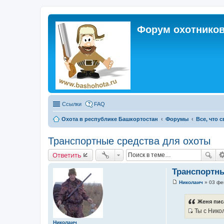
Форум охотников
Ссылки
FAQ
Охота в республике Башкортостан
Форумы
Все, что 
Транспортные средства для охоты
Ответить
Транспортны
Николаич
»
03 фе
С
о
о
Женя пис
б
Ты с Никол
щ
е
И
Николаич
н