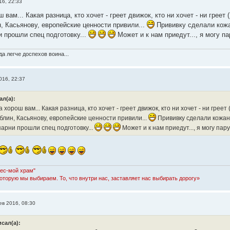
16, 22:33
ш вам... Какая разница, кто хочет - греет движок, кто ни хочет - ни греет
, Касьянову, европейские ценности привили...
Прививку сделали кожан
ни прошли спец подготовку...
Может и к нам приедут..., я могу п
а легче доспехов воина...
016, 22:37
ал(а):
а хорош вам... Какая разница, кто хочет - греет движок, кто ни хочет - ни греет
блин, Касьянову, европейские ценности привили...
Прививку сделали кожаны
 парни прошли спец подготовку...
Может и к нам приедут..., я могу пар
Лес-мой храм"
которую мы выбираем. То, что внутри нас, заставляет нас выбирать дорогу»
ев 2016, 08:30
исал(а):