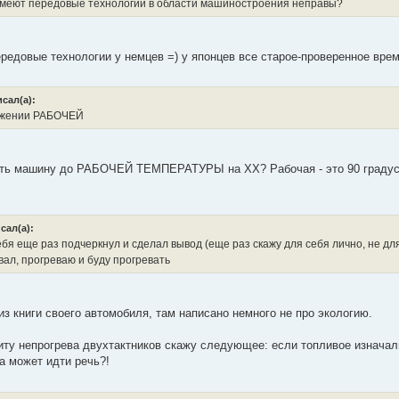
меют передовые технологии в области машиностроения неправы?
ередовые технологии у немцев =) у японцев все старое-проверенное вре
исал(а):
ижении РАБОЧЕЙ
ть машину до РАБОЧЕЙ ТЕМПЕРАТУРЫ на ХХ? Рабочая - это 90 градусов
сал(а):
бя еще раз подчеркнул и сделал вывод (еще раз скажу для себя лично, не для
вал, прогреваю и буду прогревать
из книги своего автомобиля, там написано немного не про экологию.
щиту непрогрева двухтактников скажу следующее: если топливое изначал
а может идти речь?!