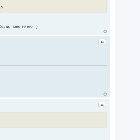
??
были, попе тепло =)
Цитата
Цитата