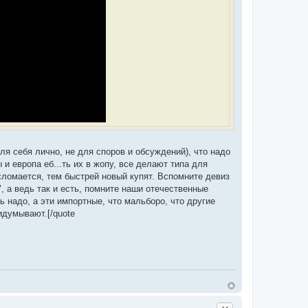
я себя лично, не для споров и обсуждений), что надо
 и европа еб...ть их в жопу, все делают типа для
 сломается, тем быстрей новый купят. Вспомните девиз
, а ведь так и есть, помните наши отечественные
ь надо, а эти импортные, что мальборо, что другие
ридумывают.[/quote
Цитата