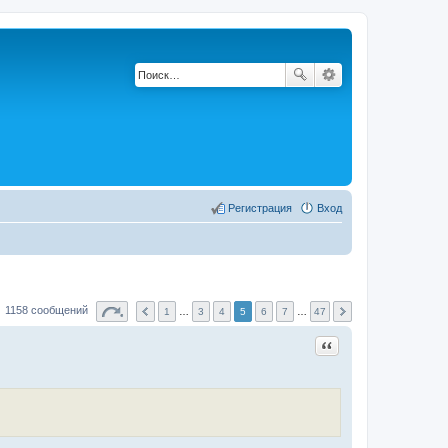
Регистрация
Вход
1158 сообщений
1
…
3
4
5
6
7
…
47
Цитата