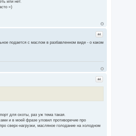
еть или нет.
асто =)
Цитата
ьное подается с маслом в разбавленном виде - о каком
Цитата
порт для охоты, раз уж тема такая.
есами и в моей фразе уловил противоречие про
про сверх-нагрузки, масляное голодание на холодном