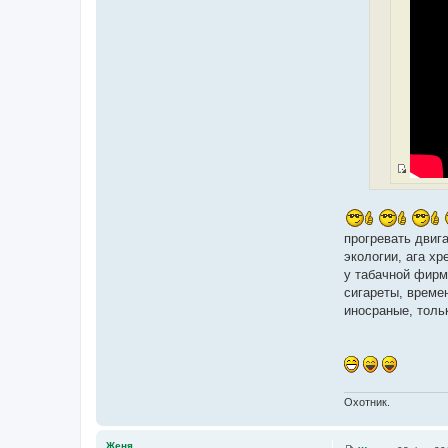
И
с
т
о
прогревать двига
ч
экологии, ага хр
н
у табачной фирм
и
сигареты, времен
к
иносраные, тольк
ц
и
т
а
т
Охотник.
ы
Женя