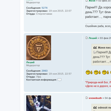
Женя
»
03 фев 20
Модератор
С
о
Парни!!! Да хоро
Сообщения:
5276
о
Зарегистрирован:
19 ноя 2015, 22:07
день??? Тут блин
б
Откуда:
Стерлитамак
щ
работает..., пар
е
н
и
Ошейник раба, всегд
е
Леший
»
03 фев 2
С
о
о
Женя пис
б
Парни!!! Д
щ
е
И
день??? Тут 
н
с
и
работает...,
Леший
е
т
Модератор
о
Сообщения:
2993
ч
Зарегистрирован:
19 ноя 2015, 22:57
Откуда:
Уфа
н
Контактная информация:
и
"Природа-мой Бог, 
К
о
«Дело не в дороге, 
к
н
ц
т
а
и
к
snowdeath
»
04 ф
т
С
т
о
н
а
о
а
odessit п
т
б
я