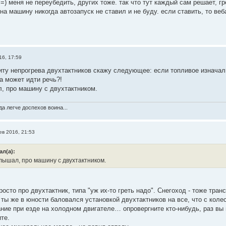
 =) меня не переубедить, других тоже. так что тут каждый сам решает, гр
 на машину никогда автозапуск не ставил и не буду. если ставить, то веб
16, 17:59
щиту непрогрева двухтактников скажу следующее: если топливое изначал
а может идти речь?!
ал, про машину с двухтактником.
а легче доспехов воина...
ев 2016, 21:53
ал(а):
е слышал, про машину с двухтактником.
осто про двухтактник, типа "уж их-то греть надо". Снегоход - тоже транс
 ты же в юности баловался установкой двухтактников на все, что с кол
ние при езде на холодном двигателе… опровергните кто-нибудь, раз вы 
те.