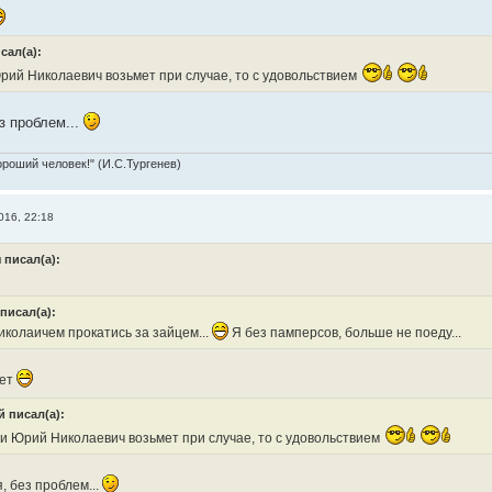
сал(а):
рий Николаевич возьмет при случае, то с удовольствием
з проблем...
ороший человек!" (И.С.Тургенев)
016, 22:18
 писал(а):
писал(а):
иколаичем прокатись за зайцем...
Я без памперсов, больше не поеду...
ает
 писал(а):
и Юрий Николаевич возьмет при случае, то с удовольствием
, без проблем...