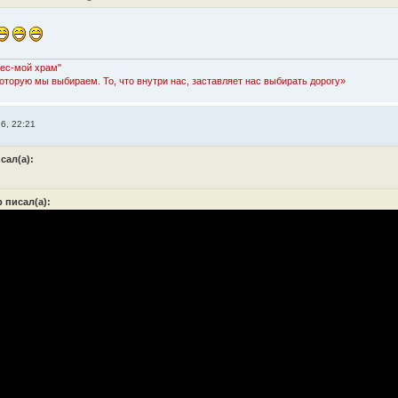
Лес-мой храм"
которую мы выбираем. То, что внутри нас, заставляет нас выбирать дорогу»
6, 22:21
сал(а):
 писал(а):