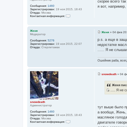
скорее всего так
о
Сообщения:
1460
я вот, например,
ч
Зарегистрирован:
19 ноя 2015, 18:43
Откуда:
Москва
н
Контактная информация:
и
К
о
к
н
ц
т
Женя
Женя
»
04 фев 20
а
и
Модератор
С
к
о
т
p.s. а еще в за
т
Сообщения:
5276
о
н
а
Зарегистрирован:
19 ноя 2015, 22:07
недостатке масл
б
а
Откуда:
Стерлитамак
щ
т
...... Я не слыш
я
е
и
ы
н
н
и
Ошейник раба, всегд
ф
е
о
р
м
а
snowdeath
»
04 ф
С
ц
о
и
о
я
Женя пис
б
п
...... Я н
щ
о
И
е
л
н
ь
с
и
з
snowdeath
т
е
о
Администратор
тут выше было пр
в
о
а
Сообщения:
1460
а вообще, Жень,
ч
т
Зарегистрирован:
19 ноя 2015, 18:43
масляное голода
е
Откуда:
Москва
н
л
Контактная информация:
двигателе говори
и
я
К