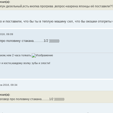
исал(а):
игун дизельный,есть кнопка прогрева ,вопрос-нахрена японцы её поставили?
о и поставили, что бы ты в теплую машину сел, что бы окошки отогреты 
016, 09:09
о половину стакана..........1/2 ))))))))))
ком,чем 2 часа толкать.
 и кости,каждому волку зубы и злости!
ев 2016, 09:34
исал(а):
овор про половину стакана..........1/2 ))))))))))