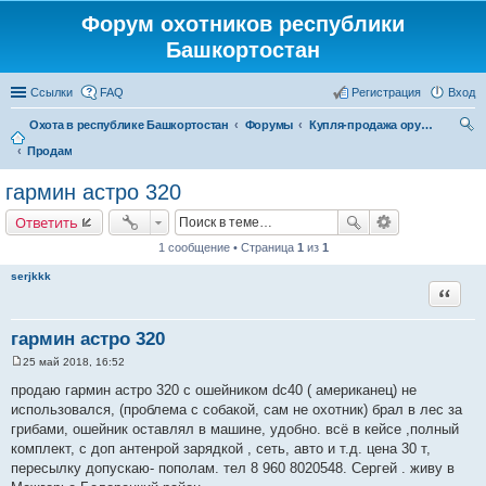
Форум охотников республики
Башкортостан
Ссылки
FAQ
Регистрация
Вход
Охота в республике Башкортостан
Форумы
Купля-продажа оружия, товаров для снаряжение патронов, охотничьих собак
Продам
ои
ск
гармин астро 320
Ответить
1 сообщение • Страница
1
из
1
serjkkk
Цитата
гармин астро 320
25 май 2018, 16:52
С
о
продаю гармин астро 320 с ошейником dc40 ( американец) не
о
использовался, (проблема с собакой, сам не охотник) брал в лес за
б
щ
грибами, ошейник оставлял в машине, удобно. всё в кейсе ,полный
е
комплект, с доп антенрой зарядкой , сеть, авто и т.д. цена 30 т,
н
и
пересылку допускаю- пополам. тел 8 960 8020548. Сергей . живу в
е