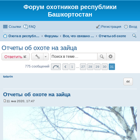
Форум охотников республики
Башкортостан
Ссылки
FAQ
Регистрация
Вход
Охота в республике Башкортостан
Форумы
Все, что связано с охотой
Отчеты об охоте
ои
Отчеты об охоте на зайца
ск
Ответить
775 сообщений
1
…
27
28
29
30
31
tatarin
Цитата
Отчеты об охоте на зайца
11 янв 2020, 17:47
С
о
о
б
щ
е
н
и
е