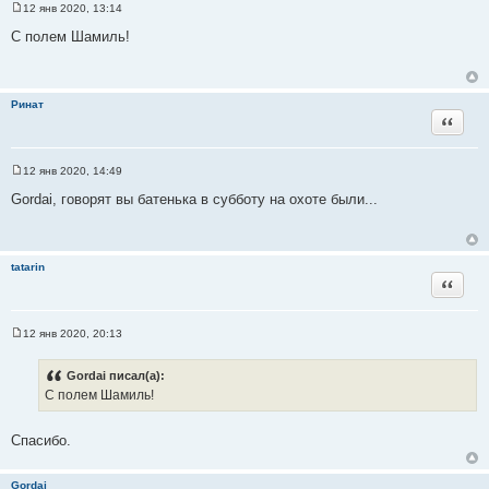
12 янв 2020, 13:14
С
о
С полем Шамиль!
о
б
щ
е
н
Ринат
и
Цитата
е
12 янв 2020, 14:49
С
о
Gordai, говорят вы батенька в субботу на охоте были...
о
б
щ
е
н
tatarin
и
Цитата
е
12 янв 2020, 20:13
С
о
о
Gordai писал(а):
б
С полем Шамиль!
щ
е
н
и
Спасибо.
е
Gordai