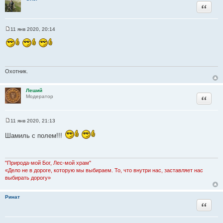
Цитата
11 янв 2020, 20:14
С
о
о
б
щ
е
н
Охотник.
и
е
Леший
Цитата
Модератор
11 янв 2020, 21:13
С
о
Шамиль с полем!!!
о
б
щ
е
н
"Природа-мой Бог, Лес-мой храм"
и
«Дело не в дороге, которую мы выбираем. То, что внутри нас, заставляет нас
е
выбирать дорогу»
Ринат
Цитата