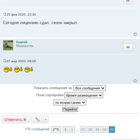
25 фев 2020, 22:34
С
о
Сегодня лицензию сдал, сезон закрыл.
о
б
щ
е
н
Сергей
и
Цитата
Модератор
е
07 мар 2020, 08:08
С
о
о
б
щ
е
н
Показать сообщения за:
и
е
Поле сортировки
Ответить
775 сообщений
1
…
27
28
29
30
31