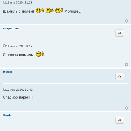
11 янв 2020, 21:28
С
о
Шамиль с полем!
Молодец!
о
б
щ
е
н
владислав
и
Цитата
е
11 янв 2020, 23:17
С
о
С полем шамиль.
о
б
щ
е
н
tatarin
и
Цитата
е
12 янв 2020, 10:43
С
о
Спасибо парни!!!
о
б
щ
е
н
Gordai
и
Цитата
е