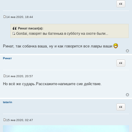
Цитата
14 янв 2020, 18:44
С
о
о
Ринат писал(а):
б
Gordai, говорят вы батенька в субботу на охоте были...
щ
И
е
н
с
и
Ринат, так собачка ваша, ну и как говорится все лавры ваши
т
е
о
Ринат
ч
Цитата
н
и
к
14 янв 2020, 20:57
С
ц
о
Но всё же сударь.Расскажите-напишите сие действие.
и
о
б
т
щ
а
е
н
т
tatarin
и
Цитата
ы
е
15 янв 2020, 02:47
С
о
о