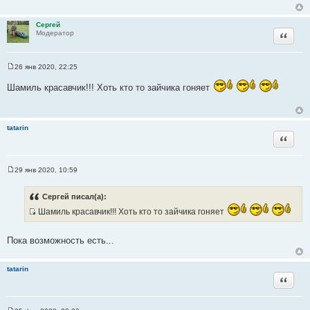
щ
е
н
Сергей
и
Цитата
Модератор
е
26 янв 2020, 22:25
С
о
Шамиль красавчик!!! Хоть кто то зайчика гоняет
о
б
щ
е
н
tatarin
и
Цитата
е
29 янв 2020, 10:59
С
о
о
Сергей писал(а):
б
щ
Шамиль красавчик!!! Хоть кто то зайчика гоняет
е
И
н
с
и
Пока возможность есть...
е
т
о
tatarin
ч
Цитата
н
и
к