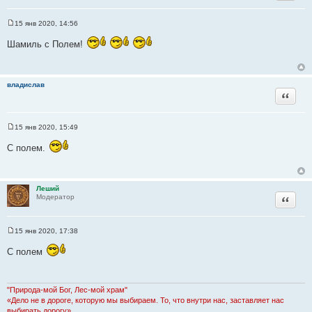
15 янв 2020, 14:56
С
о
Шамиль с Полем!
о
б
щ
е
н
владислав
и
Цитата
е
15 янв 2020, 15:49
С
о
С полем.
о
б
щ
е
н
Леший
и
Цитата
Модератор
е
15 янв 2020, 17:38
С
о
С полем
о
б
щ
е
н
"Природа-мой Бог, Лес-мой храм"
и
«Дело не в дороге, которую мы выбираем. То, что внутри нас, заставляет нас
е
выбирать дорогу»