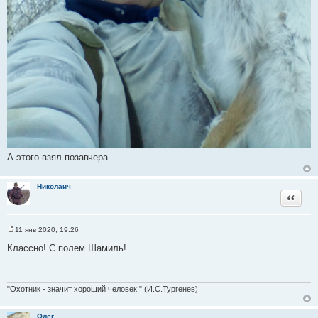
А этого взял позавчера.
Николаич
Цитата
11 янв 2020, 19:26
С
о
Классно! С полем Шамиль!
о
б
щ
е
н
"Охотник - значит хороший человек!" (И.С.Тургенев)
и
е
Олег