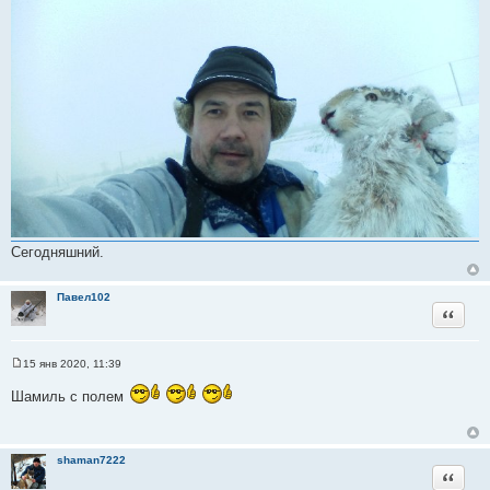
б
щ
е
н
и
е
Сегодняшний.
Павел102
Цитата
15 янв 2020, 11:39
С
о
Шамиль с полем
о
б
щ
е
н
shaman7222
и
Цитата
е