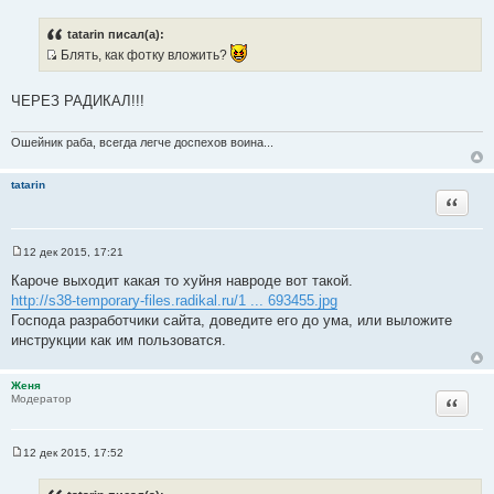
С
о
о
tatarin писал(а):
б
Блять, как фотку вложить?
щ
е
И
н
с
и
ЧЕРЕЗ РАДИКАЛ!!!
е
т
о
Ошейник раба, всегда легче доспехов воина...
ч
н
tatarin
и
Цитата
к
ц
и
12 дек 2015, 17:21
С
т
о
Кароче выходит какая то хуйня навроде вот такой.
а
о
http://s38-temporary-files.radikal.ru/1 ... 693455.jpg
б
т
щ
Господа разработчики сайта, доведите его до ума, или выложите
ы
е
инструкции как им пользоватся.
н
и
е
Женя
Цитата
Модератор
12 дек 2015, 17:52
С
о
о