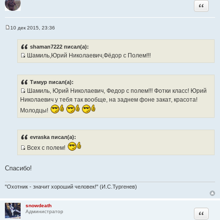
Цитата
10 дек 2015, 23:36
С
о
о
shaman7222 писал(а):
б
Шамиль,Юрий Николаевич,Фёдор с Полем!!!
щ
И
е
н
с
и
т
е
Тимур писал(а):
о
Шамиль, Юрий Николаевич, Федор с полем!!! Фотки класс! Юрий
ч
И
Николаевич у тебя так вообще, на заднем фоне закат, красота!
н
с
Молодцы!
и
т
к
о
ц
ч
evraska писал(а):
и
н
Всех с полем!
т
и
И
а
к
с
т
ц
Спасибо!
т
ы
и
о
т
"Охотник - значит хороший человек!" (И.С.Тургенев)
ч
а
н
т
snowdeath
и
Цитата
Администратор
ы
к