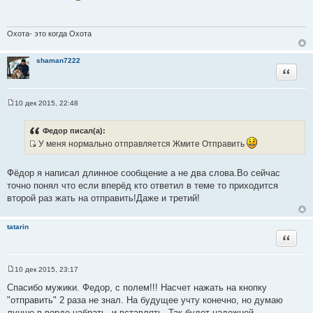
б
щ
е
н
Охота- это когда Охота
и
е
shaman7222
Цитата
10 дек 2015, 22:48
С
о
о
Федор писал(а):
б
У меня нормально отправляется Жмите Отправить
щ
е
И
н
с
и
Фёдор я написал длинное сообщение а не два слова.Во сейчас
е
т
точно понял что если вперёд кто ответил в теме то приходится
о
второй раз жать на отправить!Даже и третий!
ч
н
tatarin
и
Цитата
к
ц
и
10 дек 2015, 23:17
С
т
о
Спасибо мужики. Федор, с полем!!! Насчет нажать на кнопку
а
о
"отправить" 2 раза не знал. На будущее учту конечно, но думаю
б
т
щ
лучше в ворде набрать, и вставлять. Так будет надежней.