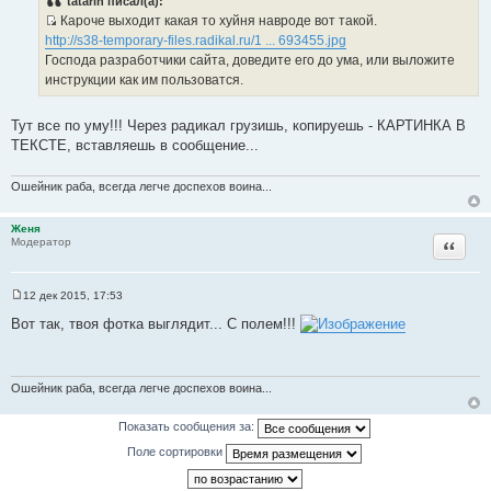
tatarin писал(а):
б
Кароче выходит какая то хуйня навроде вот такой.
щ
И
е
http://s38-temporary-files.radikal.ru/1 ... 693455.jpg
н
с
Господа разработчики сайта, доведите его до ума, или выложите
и
т
е
инструкции как им пользоватся.
о
ч
Тут все по уму!!! Через радикал грузишь, копируешь - КАРТИНКА В
н
ТЕКСТЕ, вставляешь в сообщение...
и
к
Ошейник раба, всегда легче доспехов воина...
ц
и
Женя
т
Цитата
Модератор
а
т
ы
12 дек 2015, 17:53
С
о
Вот так, твоя фотка выглядит... С полем!!!
о
б
щ
е
н
Ошейник раба, всегда легче доспехов воина...
и
е
Показать сообщения за:
Поле сортировки