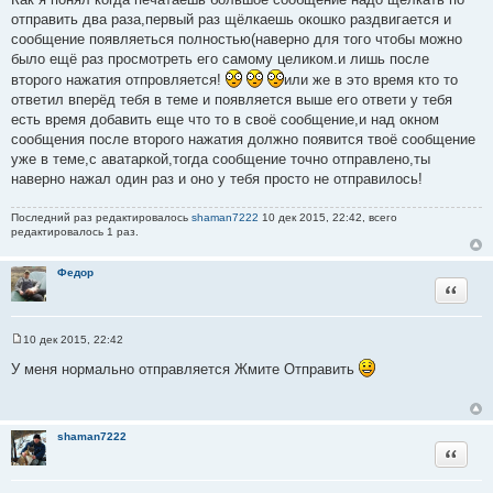
о
отправить два раза,первый раз щёлкаешь окошко раздвигается и
ч
сообщение появляеться полностью(наверно для того чтобы можно
н
было ещё раз просмотреть его самому целиком.и лишь после
и
второго нажатия отпровляется!
или же в это время кто то
к
ответил вперёд тебя в теме и появляется выше его ответи у тебя
ц
есть время добавить еще что то в своё сообщение,и над окном
и
сообщения после второго нажатия должно появится твоё сообщение
т
уже в теме,с аватаркой,тогда сообщение точно отправлено,ты
а
наверно нажал один раз и оно у тебя просто не отправилось!
т
ы
Последний раз редактировалось
shaman7222
10 дек 2015, 22:42, всего
редактировалось 1 раз.
Федор
Цитата
10 дек 2015, 22:42
С
о
У меня нормально отправляется Жмите Отправить
о
б
щ
е
н
shaman7222
и
Цитата
е