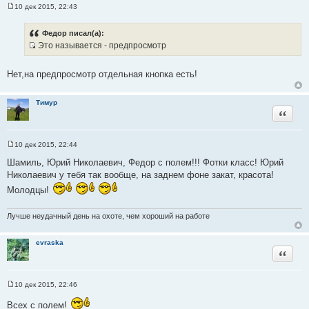
10 дек 2015, 22:43
С
о
о
Федор писал(а):
б
Это называется - предпросмотр
щ
И
е
н
с
и
Нет,на предпросмотр отдельная кнопка есть!
т
е
о
Тимур
ч
Цитата
н
и
к
10 дек 2015, 22:44
С
ц
о
Шамиль, Юрий Николаевич, Федор с полем!!! Фотки класс! Юрий
и
о
Николаевич у тебя так вообще, на заднем фоне закат, красота!
б
т
щ
Молодцы!
а
е
н
т
и
ы
Лучше неудачный день на охоте, чем хороший на работе
е
evraska
Цитата
10 дек 2015, 22:46
С
о
Всех с полем!
о