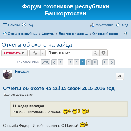
Форум охотников республики
Башкортостан
Ссылки
FAQ
Регистрация
Вход
Охота в республике Башкортостан
Форумы
Все, что связано с охотой
Отчеты об охоте
ои
Отчеты об охоте на зайца
ск
Ответить
775 сообщений
1
…
4
5
6
7
8
…
31
Николаич
Цитата
Отчеты об охоте на зайца сезон 2015-2016 год
10 дек 2015, 21:50
С
о
о
Федор писал(а):
б
щ
Юрий Николаевич, с полем
е
И
н
с
и
Спасибо Федор! И тебя взаимно С Полем!
е
т