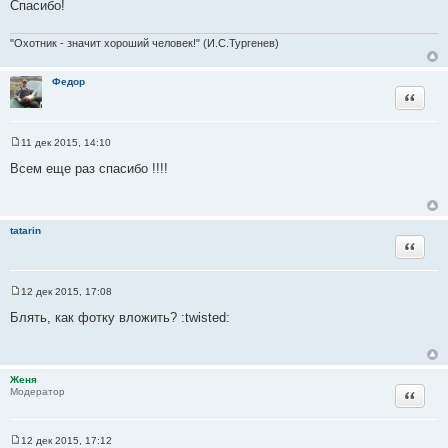
Спасибо!
и
т
к
о
"Охотник - значит хороший человек!" (И.С.Тургенев)
ц
ч
и
н
т
Федор
и
Цитата
а
к
т
ц
ы
и
11 дек 2015, 14:10
С
т
о
Всем еще раз спасибо !!!!
а
о
б
т
щ
ы
е
н
tatarin
и
Цитата
е
12 дек 2015, 17:08
С
о
Блять, как фотку вложить? :twisted:
о
б
щ
е
н
Женя
и
Цитата
Модератор
е
12 дек 2015, 17:12