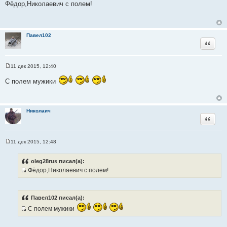
о
Фёдор,Николаевич с полем!
о
б
щ
е
н
Павел102
и
Цитата
е
11 дек 2015, 12:40
С
о
С полем мужики
о
б
щ
е
н
Николаич
и
Цитата
е
11 дек 2015, 12:48
С
о
о
oleg28rus писал(а):
б
Фёдор,Николаевич с полем!
щ
И
е
н
с
и
т
е
Павел102 писал(а):
о
С полем мужики
ч
И
н
с