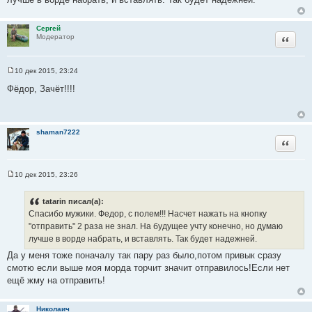
ы
е
н
и
Сергей
е
Цитата
Модератор
10 дек 2015, 23:24
С
о
Фёдор, Зачёт!!!!
о
б
щ
е
н
shaman7222
и
Цитата
е
10 дек 2015, 23:26
С
о
о
tatarin писал(а):
б
Спасибо мужики. Федор, с полем!!! Насчет нажать на кнопку
щ
е
"отправить" 2 раза не знал. На будущее учту конечно, но думаю
н
лучше в ворде набрать, и вставлять. Так будет надежней.
и
е
Да у меня тоже поначалу так пару раз было,потом привык сразу
смотю если выше моя морда торчит значит отправилось!Если нет
ещё жму на отправить!
Николаич