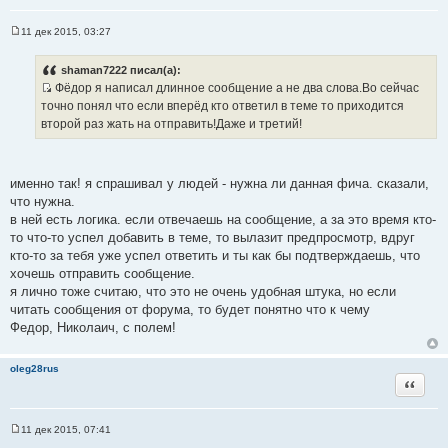
ц
и
11 дек 2015, 03:27
С
т
о
а
о
shaman7222 писал(а):
б
т
Фёдор я написал длинное сообщение а не два слова.Во сейчас
щ
ы
И
е
точно понял что если вперёд кто ответил в теме то приходится
н
с
второй раз жать на отправить!Даже и третий!
и
т
е
о
ч
именно так! я спрашивал у людей - нужна ли данная фича. сказали,
н
что нужна.
и
в ней есть логика. если отвечаешь на сообщение, а за это время кто-
к
то что-то успел добавить в теме, то вылазит предпросмотр, вдруг
ц
кто-то за тебя уже успел ответить и ты как бы подтверждаешь, что
и
хочешь отправить сообщение.
т
я лично тоже считаю, что это не очень удобная штука, но если
а
читать сообщения от форума, то будет понятно что к чему
т
Федор, Николаич, с полем!
ы
oleg28rus
Цитата
11 дек 2015, 07:41
С