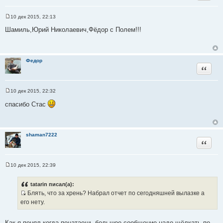
10 дек 2015, 22:13
С
о
Шамиль,Юрий Николаевич,Фёдор с Полем!!!
о
б
щ
е
н
Федор
и
Цитата
е
10 дек 2015, 22:32
С
о
спасибо Стас
о
б
щ
е
н
shaman7222
и
Цитата
е
10 дек 2015, 22:39
С
о
о
tatarin писал(а):
б
Блять, что за хрень? Набрал отчет по сегодняшней вылазке а
щ
И
е
его нету.
н
с
и
т
е
Как я понял когда печатаешь большое сообщение надо щёлкать по