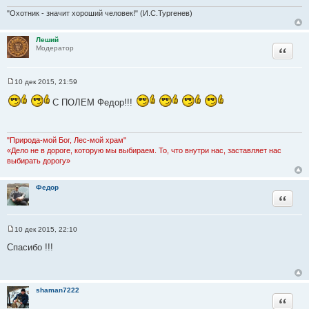
о
"Охотник - значит хороший человек!" (И.С.Тургенев)
ч
н
и
Леший
Цитата
Модератор
к
ц
и
10 дек 2015, 21:59
С
т
о
а
С ПОЛЕМ Федор!!!
о
б
т
щ
ы
е
н
"Природа-мой Бог, Лес-мой храм"
и
«Дело не в дороге, которую мы выбираем. То, что внутри нас, заставляет нас
е
выбирать дорогу»
Федор
Цитата
10 дек 2015, 22:10
С
о
Спасибо !!!
о
б
щ
е
н
shaman7222
и
Цитата
е