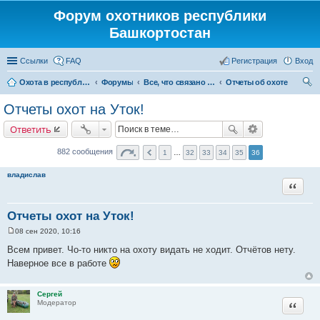
Форум охотников республики
Башкортостан
Ссылки
FAQ
Регистрация
Вход
Охота в республике Башкортостан
Форумы
Все, что связано с охотой
Отчеты об охоте
ои
Отчеты охот на Уток!
ск
Ответить
882 сообщения
1
…
32
33
34
35
36
владислав
Цитата
Отчеты охот на Уток!
08 сен 2020, 10:16
С
о
Всем привет. Чо-то никто на охоту видать не ходит. Отчётов нету.
о
Наверное все в работе
б
щ
е
н
Сергей
и
Цитата
Модератор
е