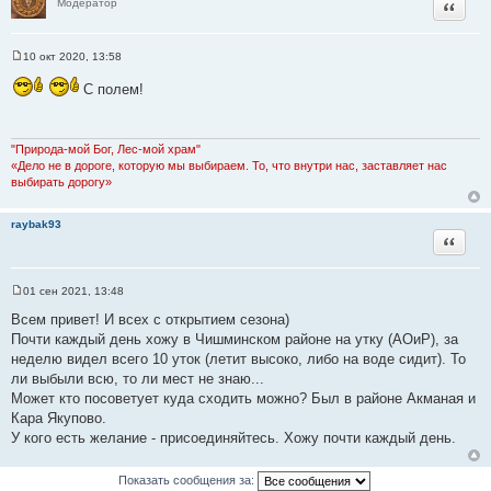
Цитата
Модератор
е
10 окт 2020, 13:58
С
о
С полем!
о
б
щ
е
н
"Природа-мой Бог, Лес-мой храм"
и
«Дело не в дороге, которую мы выбираем. То, что внутри нас, заставляет нас
е
выбирать дорогу»
raybak93
Цитата
01 сен 2021, 13:48
С
о
Всем привет! И всех с открытием сезона)
о
Почти каждый день хожу в Чишминском районе на утку (АОиР), за
б
щ
неделю видел всего 10 уток (летит высоко, либо на воде сидит). То
е
ли выбыли всю, то ли мест не знаю...
н
и
Может кто посоветует куда сходить можно? Был в районе Акманая и
е
Кара Якупово.
У кого есть желание - присоединяйтесь. Хожу почти каждый день.
Показать сообщения за: