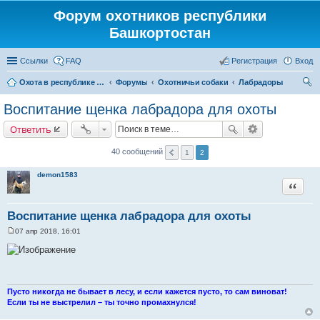
Форум охотников республики
Башкортостан
Ссылки
FAQ
Регистрация
Вход
Охота в республике Башкортостан
Форумы
Охотничьи собаки
Лабрадоры
ои
Воспитание щенка лабрадора для охоты
ск
Ответить
40 сообщений
1
2
demon1583
Цитата
Воспитание щенка лабрадора для охоты
07 апр 2018, 16:01
С
о
о
б
щ
е
н
Пусто никогда не бывает в лесу, и если кажется пусто, то сам виноват!
и
Если ты не выстрелил – ты точно промахнулся!
е