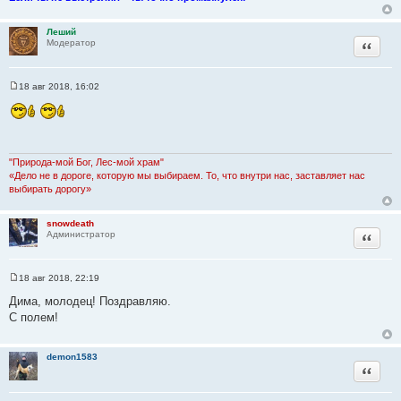
Леший
Цитата
Модератор
18 авг 2018, 16:02
С
о
о
б
щ
е
н
"Природа-мой Бог, Лес-мой храм"
и
«Дело не в дороге, которую мы выбираем. То, что внутри нас, заставляет нас
е
выбирать дорогу»
snowdeath
Цитата
Администратор
18 авг 2018, 22:19
С
о
Дима, молодец! Поздравляю.
о
С полем!
б
щ
е
н
demon1583
и
Цитата
е