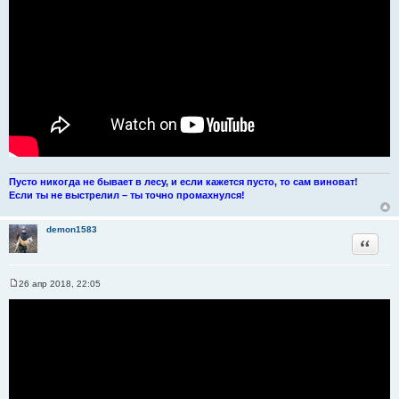
Пусто никогда не бывает в лесу, и если кажется пусто, то сам виноват!
Если ты не выстрелил – ты точно промахнулся!
demon1583
Цитата
26 апр 2018, 22:05
С
о
о
б
щ
е
н
и
е