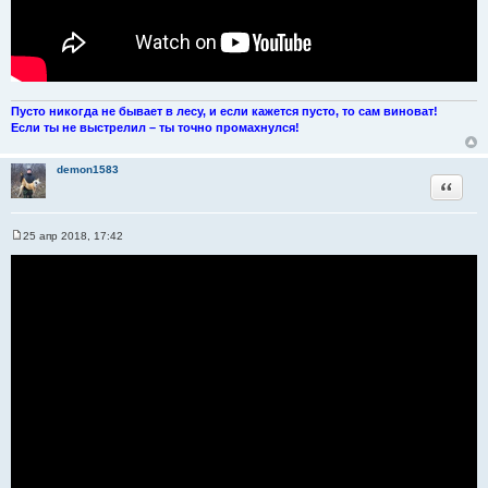
Пусто никогда не бывает в лесу, и если кажется пусто, то сам виноват!
Если ты не выстрелил – ты точно промахнулся!
demon1583
Цитата
25 апр 2018, 17:42
С
о
о
б
щ
е
н
и
е