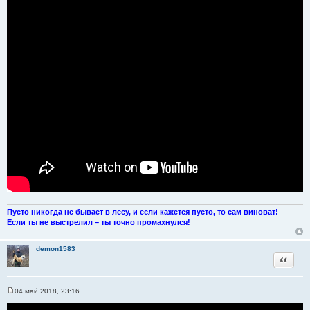
Пусто никогда не бывает в лесу, и если кажется пусто, то сам виноват!
Если ты не выстрелил – ты точно промахнулся!
demon1583
Цитата
04 май 2018, 23:16
С
о