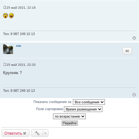
25 май 2021, 22:18
С
о
о
б
щ
е
н
Тел. 8 987 249 10 13
и
е
rim
Цитата
25 май 2021, 22:20
С
о
Крупняк ?
о
б
щ
е
н
Тел. 8 987 249 10 13
и
е
Показать сообщения за:
Поле сортировки
Ответить