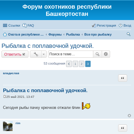
Форум охотников республики
Башкортостан
Ссылки
FAQ
Регистрация
Вход
Охота в республике Башкортостан
Форумы
Рыбалка
Все про рыбалку
ои
Рыбалка с поплавочной удочкой.
ск
Ответить
53 сообщения
1
2
3
владислав
Цитата
Рыбалка с поплавочной удочкой.
25 май 2021, 13:47
С
о
о
Сегодня рыбы пачку крючков отжали блин
б
щ
е
н
rim
и
Цитата
е