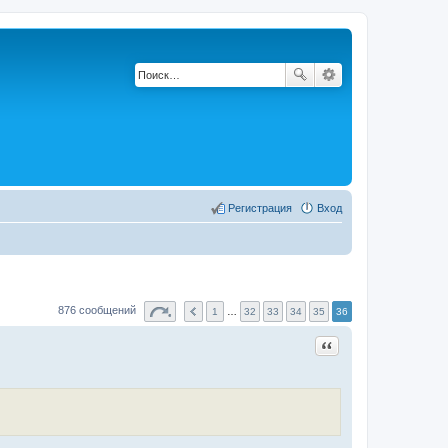
Регистрация
Вход
876 сообщений
1
…
32
33
34
35
36
Цитата