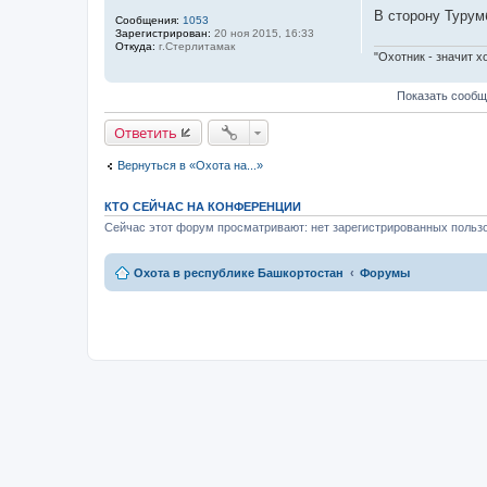
с
и
В сторону Турумб
Сообщения:
1053
т
е
Зарегистрирован:
20 ноя 2015, 16:33
о
Откуда:
г.Стерлитамак
"Охотник - значит х
ч
н
Показать сообщ
и
к
Ответить
ц
и
Вернуться в «Охота на...»
т
а
КТО СЕЙЧАС НА КОНФЕРЕНЦИИ
т
Сейчас этот форум просматривают: нет зарегистрированных пользо
ы
Охота в республике Башкортостан
Форумы