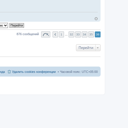
876 сообщений
1
…
32
33
34
35
36
Перейти
нда
Удалить cookies конференции
Часовой пояс:
UTC+05:00