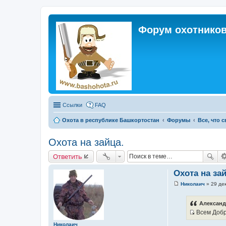
Форум охотников
Ссылки
FAQ
Охота в республике Башкортостан
Форумы
Все, что 
Охота на зайца.
Ответить
Охота на зай
Николаич
»
29 де
С
о
о
Александ
б
Всем Добро
щ
И
е
Николаич
н