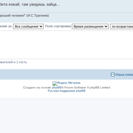
ета езжай, там увидишь зайца...
ороший человек!" (И.С.Тургенев)
ения за:
Поле сортировки
вателей и 1 гость
Наша кома
Создано на основе
phpBB
® Forum Software © phpBB Limited
Русская поддержка phpBB