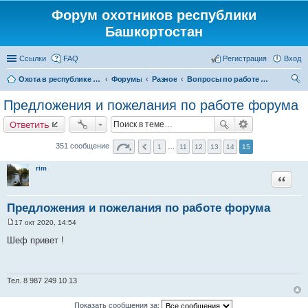
Форум охотников республики
Башкортостан
Ссылки
FAQ
Регистрация
Вход
Охота в республике Башкортостан
Форумы
Разное
Вопросы по работе форума
ои
Предложения и пожелания по работе форума
ск
Ответить
351 сообщение
1
…
11
12
13
14
15
rim
Цитата
Предложения и пожелания по работе форума
17 окт 2020, 14:54
С
о
Шеф привет !
о
б
щ
е
н
Тел. 8 987 249 10 13
и
е
Показать сообщения за: