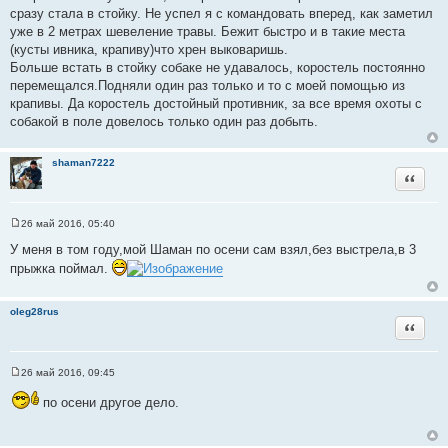
сразу стала в стойку. Не успел я с командовать вперед, как заметил
уже в 2 метрах шевеление травы. Бежит быстро и в такие места
(кусты ивника, крапиву)что хрен выковаришь.
Больше встать в стойку собаке не удавалось, коростель постоянно
перемещался.Подняли один раз только и то с моей помощью из
крапивы. Да коростель достойный противник, за все время охоты с
собакой в поле довелось только один раз добыть.
shaman7222
Цитата
26 май 2016, 05:40
С
о
У меня в том году,мой Шаман по осени сам взял,без выстрела,в 3
о
прыжка поймал.
б
щ
е
н
oleg28rus
и
Цитата
е
26 май 2016, 09:45
С
о
по осени другое дело.
о
б
щ
е