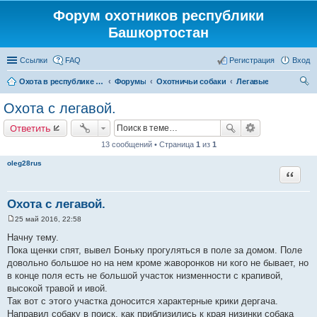
Форум охотников республики
Башкортостан
Ссылки
FAQ
Регистрация
Вход
Охота в республике Башкортостан
Форумы
Охотничьи собаки
Легавые
ои
Охота с легавой.
ск
Ответить
13 сообщений • Страница
1
из
1
oleg28rus
Цитата
Охота с легавой.
25 май 2016, 22:58
С
о
Начну тему.
о
Пока щенки спят, вывел Боньку прогуляться в поле за домом. Поле
б
щ
довольно большое но на нем кроме жаворонков ни кого не бывает, но
е
в конце поля есть не большой участок низменности с крапивой,
н
и
высокой травой и ивой.
е
Так вот с этого участка доносится характерные крики дергача.
Направил собаку в поиск, как приблизились к края низинки собака