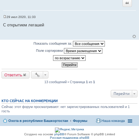
Цитата
29 июл 2020, 11:33
С
о
С открытием легашей
о
б
щ
е
н
Показать сообщения за:
и
е
Поле сортировки
Ответить
13 сообщений • Страница
1
из
1
Перейти
КТО СЕЙЧАС НА КОНФЕРЕНЦИИ
Сейчас этот форум просматривают: нет зарегистрированных пользователей и 1
гость
Охота в республике Башкортостан
Форумы
Наша команда
Создано на основе
phpBB
® Forum Software © phpBB Limited
Русская поддержка phpBB