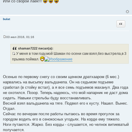
Или со сворой лаек!!!
о
б
щ
е
н
bulat
и
Цитата
е
03 июл 2016, 01:16
С
о
о
shaman7222 писал(а):
б
У меня в том году,мой Шаман по осени сам взял,без выстрела,в 3
щ
И
е
прыжка поймал.
н
с
и
т
е
о
Осенью по первому снегу со своим щенком дратхааром (6 мес.)
ч
нарвались на высыпку вальдшнепа. Он на седьмом подъеме
н
сработал (в стойку встал), а я все семь подъемов маханул. Два года
и
не охотился. Позор. Теперь надеюсь, что мой напарник не даст дома
к
сидеть. Навыки стрельбы буду восстанавливать.
ц
Весной взял вальдшнепа на тяге. Подвел его к кусту. Нашел. Вынес.
и
Отдал.
т
Сейчас по вечерам после работы пытаюсь во время прогулок за
а
городом водить его в сенокосных угодьях. На корде ему тяжело.
т
Ноги путаются. Жарко. Без корды - слушается, но челнок витиеватый
ы
получается.