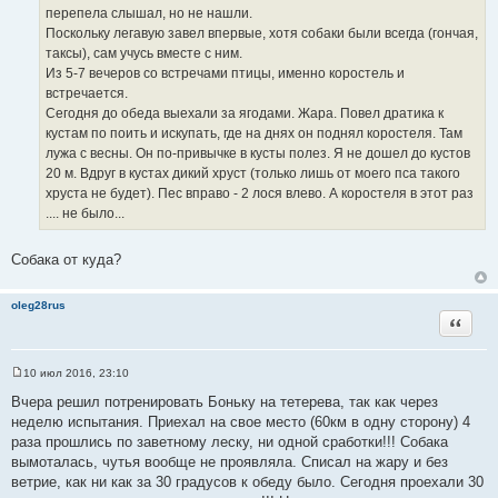
перепела слышал, но не нашли.
Поскольку легавую завел впервые, хотя собаки были всегда (гончая,
таксы), сам учусь вместе с ним.
Из 5-7 вечеров со встречами птицы, именно коростель и
встречается.
Сегодня до обеда выехали за ягодами. Жара. Повел дратика к
кустам по поить и искупать, где на днях он поднял коростеля. Там
лужа с весны. Он по-привычке в кусты полез. Я не дошел до кустов
20 м. Вдруг в кустах дикий хруст (только лишь от моего пса такого
хруста не будет). Пес вправо - 2 лося влево. А коростеля в этот раз
.... не было...
Собака от куда?
oleg28rus
Цитата
10 июл 2016, 23:10
С
о
Вчера решил потренировать Боньку на тетерева, так как через
о
неделю испытания. Приехал на свое место (60км в одну сторону) 4
б
щ
раза прошлись по заветному леску, ни одной сработки!!! Собака
е
вымоталась, чутья вообще не проявляла. Списал на жару и без
н
и
ветрие, как ни как за 30 градусов к обеду было. Сегодня проехали 30
е