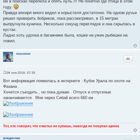
км в поисках перепела и опять нуль.!!! Не понятно где птица в этом
году.
Правда вяхиря много видел и корыстеля достаточно. На одном ручье
решил проверить бобриков, пока рассматривал, в 15 метрах
выпругнула куничка. Несколько секунд переглядок и она скрылась в
кустах.
Ладно хоть удочка в багажнике была, кошке на ужин рыбешки на
ловил.
muxomor
Цитата
06 ноя 2016, 07:35
С
о
Вот информация появилась в интернете : Кубок Урала по охоте на
о
Фазана .
б
щ
Хочется съездить , но пока думаю . Отпуск и отпускные
е
заканчиваются . Мне через Сибай всего 660 км .
н
и
е
Тот, кто говорит, что счастье не купишь, никогда не покупал щенка
владислав