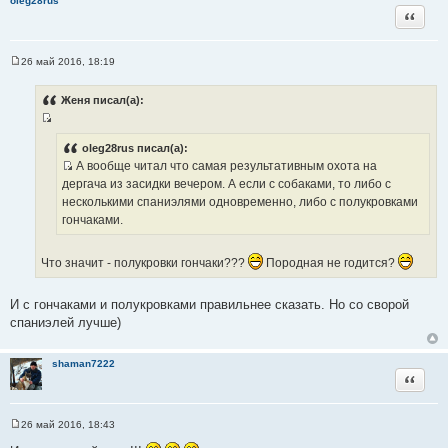
oleg28rus
ц
Цитата
и
т
а
26 май 2016, 18:19
С
т
о
ы
о
Женя писал(а):
б
щ
И
е
н
с
oleg28rus писал(а):
и
А вообще читал что самая результативным охота на
т
е
И
дергача из засидки вечером. А если с собаками, то либо с
о
с
несколькими спаниэлями одновременно, либо с полукровками
ч
т
гончаками.
н
о
и
ч
к
Что значит - полукровки гончаки???
Породная не годится?
н
ц
и
и
И с гончаками и полукровками правильнее сказать. Но со сворой
к
т
спаниэлей лучше)
ц
а
и
т
т
ы
shaman7222
Цитата
а
т
ы
26 май 2016, 18:43
С
о