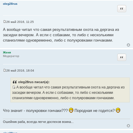
н
oleg28rus
и
Цитата
е
26 май 2016, 11:25
С
о
А вообще читал что самая результативным охота на дергача из
о
засидки вечером. А если с собаками, то либо с несколькими
б
щ
спаниэлями одновременно, либо с полукровками гончаками.
е
н
и
Женя
е
Цитата
Модератор
26 май 2016, 18:04
С
о
о
oleg28rus писал(а):
б
А вообще читал что самая результативным охота на дергача из
щ
И
е
засидки вечером. А если с собаками, то либо с несколькими
н
с
спаниэлями одновременно, либо с полукровками гончаками.
и
т
е
о
Что значит - полукровки гончаки???
Породная не годится?
ч
н
Ошейник раба, всегда легче доспехов воина...
и
к