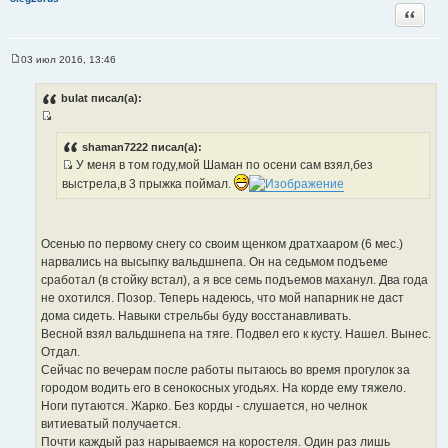
Цитата
03 июл 2016, 13:46
С
о
о
bulat писал(а):
б
щ
И
е
н
с
shaman7222 писал(а):
и
У меня в том году,мой Шаман по осени сам взял,без
т
е
И
о
выстрела,в 3 прыжка поймал.
с
ч
т
н
о
и
Осенью по первому снегу со своим щенком дратхааром (6 мес.)
ч
к
нарвались на высыпку вальдшнепа. Он на седьмом подъеме
н
ц
сработал (в стойку встал), а я все семь подъемов маханул. Два года
и
и
не охотился. Позор. Теперь надеюсь, что мой напарник не даст
к
т
дома сидеть. Навыки стрельбы буду восстанавливать.
ц
а
Весной взял вальдшнепа на тяге. Подвел его к кусту. Нашел. Вынес.
и
т
Отдал.
т
ы
Сейчас по вечерам после работы пытаюсь во время прогулок за
а
городом водить его в сенокосных угодьях. На корде ему тяжело.
т
Ноги путаются. Жарко. Без корды - слушается, но челнок
ы
витиеватый получается.
Почти каждый раз нарываемся на коростеля. Один раз лишь