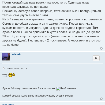
Почти каждый раз нарываемся на коростеля. Один раз лишь
перепела слышал, но не нашли.
Поскольку легавую завел впервые, хотя собаки были всегда (гончая,
таксы), сам учусь вместе с ним.
Из 5-7 вечеров со встречами птицы, именно коростель и встречается.
Сегодня до обеда выехали за ягодами. Жара. Повел дратика к
кустам по поить и искупать, где на днях он поднял коростеля. Там
лужа с весны. Он по-привычке в кусты полез. Я не дошел до кустов
20 м. Вдруг в кустах дикий хруст (только лишь от моего пса такого
хруста не будет). Пес вправо - 2 лося влево. А коростеля в этот раз
.... не было...
odessit
Цитата
03 июл 2016, 11:23
С
о
)))))
о
б
щ
е
н
Лучше 10 минут пешком,чем 2 часа толкать.
и
е
Каждой собаке палку и кости,каждому волку зубы и злости!
oleg28rus