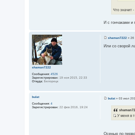
с
ч
т
н
Что значит -
о
и
ч
к
И с гончаками и
н
ц
и
и
к
т
shaman7222
»
26
ц
а
С
и
о
Или со сворой ла
т
о
т
ы
б
а
щ
е
т
н
ы
и
shaman7222
е
Сообщения:
4526
Зарегистрирован:
19 ноя 2015, 22:33
Откуда:
Белорецк
bulat
bulat
»
03 июл 201
С
Сообщения:
4
о
Зарегистрирован:
22 фев 2016, 19:24
о
shaman72
б
У меня в т
щ
е
И
н
с
и
е
т
Осенью по перво