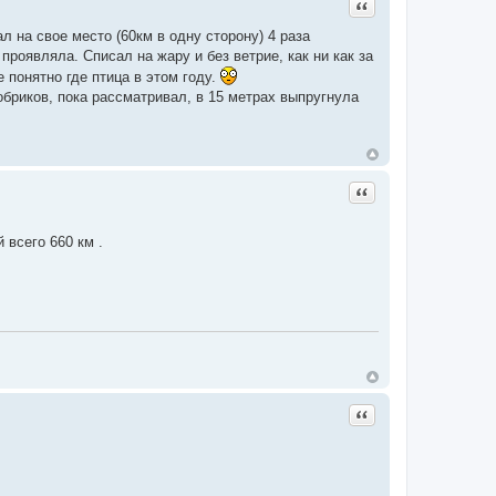
Цитата
л на свое место (60км в одну сторону) 4 раза
проявляла. Списал на жару и без ветрие, как ни как за
е понятно где птица в этом году.
бриков, пока рассматривал, в 15 метрах выпругнула
Цитата
 всего 660 км .
Цитата