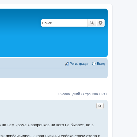
Регистрация
Вход
13 сообщений • Страница
1
из
1
Цитата
на нем кроме жаворонков ни кого не бывает, но в
как приблизились к края низинки собака сразу стала в