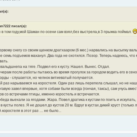
ал(а):
n7222 писал(а):
 в том году,мой Шаман по осени сам взял,без выстрела,в 3 прыжка поймал.
ервому снегу со своим щенком дратхааром (6 мес.) нарвались на высыпку вал
все семь подъемов маханул. Два года не охотился. Позор. Теперь надеюсь, чт
вать.
вальдшнепа на тяге. Подвел его к кусту. Нашел. Вынес. Отдал.
черам после работы пытаюсь во время прогулок за городом водить его в сено
корды - слушается, но челнок витиеватый получается.
й раз нарываемся на коростеля. Один раз лишь перепела слышал, но не наш
гавую завел впервые, хотя собаки были всегда (гончая, таксы), сам учусь вмес
ов со встречами птицы, именно коростель и встречается.
беда выехали за ягодами. Жара. Повел дратика к кустам по поить и искупать, 
в кусты полез. Я не дошел до кустов 20 м. Вдруг в кустах дикий хруст (только л
 коростеля в этот раз .... не было...