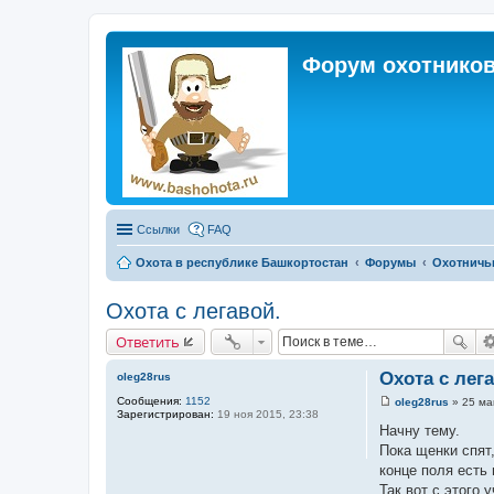
Форум охотников
Ссылки
FAQ
Охота в республике Башкортостан
Форумы
Охотничь
Охота с легавой.
Ответить
Охота с лега
oleg28rus
Сообщения:
1152
oleg28rus
»
25 ма
С
Зарегистрирован:
19 ноя 2015, 23:38
о
Начну тему.
о
Пока щенки спят
б
щ
конце поля есть 
е
Так вот с этого 
н