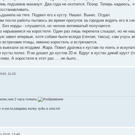
семь подъемов маханул. Два года не охотился. Позор. Теперь надеюсь, 
осстанавливать.
ьдшнепа на тяге. Подвел его к кусту. Нашел. Вынес. Отдал.
ам после работы пытаюсь во время прогулок за городом водить его в се
. Без корды - слушается, но челнок витиеватый получается.
з нарываемся на коростеля. Один раз лишь перепела слышал, но не на
ю завел впервые, хотя собаки были всегда (гончая, таксы), сам учусь в
о встречами птицы, именно коростель и встречается.
 выехали за ягодами. Жара. Повел дратика к кустам по поить и искупать
 кусты полез. Я не дошел до кустов 20 м. Вдруг в кустах дикий хруст (т
лево. А коростеля в этот раз .... не было...
016, 11:23
ком,чем 2 часа толкать.
 и кости,каждому волку зубы и злости!
л 2016, 13:46