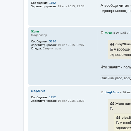
С
Сообщения:
1152
о
А вообще читал 
Зарегистрирован:
19 ноя 2015, 23:38
о
одновременно, л
б
щ
е
н
и
е
Женя
Женя
»
26 май 20
Модератор
С
о
Сообщения:
5276
о
oleg28rus
Зарегистрирован:
19 ноя 2015, 22:07
б
Откуда:
Стерлитамак
А вообще ч
щ
И
е
одновременн
н
с
и
т
е
Что значит - по
о
ч
Ошейник раба, всегд
н
и
к
oleg28rus
oleg28rus
»
26 ма
С
ц
Сообщения:
1152
о
и
Зарегистрирован:
19 ноя 2015, 23:38
о
Женя пис
б
т
щ
а
И
е
н
т
с
oleg2
и
ы
А вооб
т
е
И
одноврем
о