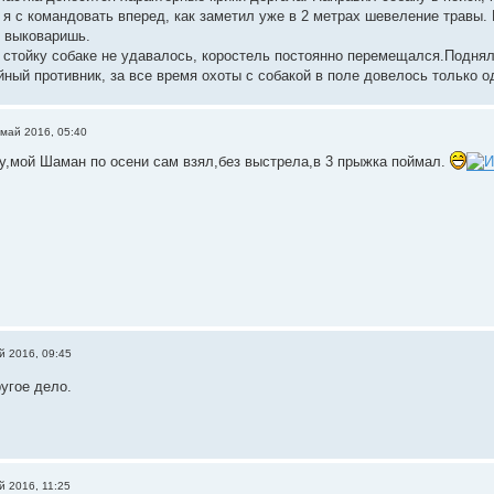
 я с командовать вперед, как заметил уже в 2 метрах шевеление травы. 
н выковаришь.
 стойку собаке не удавалось, коростель постоянно перемещался.Поднял
йный противник, за все время охоты с собакой в поле довелось только о
 май 2016, 05:40
ду,мой Шаман по осени сам взял,без выстрела,в 3 прыжка поймал.
й 2016, 09:45
угое дело.
й 2016, 11:25