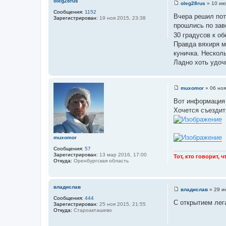
oleg28rus
oleg28rus
»
10 ию
С
Сообщения:
1152
о
Вчера решил потр
Зарегистрирован:
19 ноя 2015, 23:38
о
прошлись по заве
б
щ
30 градусов к об
е
Правда вяхиря м
н
и
куничка. Несколь
е
Ладно хоть удоч
muxomor
»
06 ноя
С
о
Вот информация 
о
Хочется съездить
б
щ
е
н
и
muxomor
е
Сообщения:
57
Зарегистрирован:
13 мар 2016, 17:00
Тот, кто говорит, 
Откуда:
Оренбургская область
владислав
владислав
»
29 и
С
Сообщения:
444
о
С открытием лег
Зарегистрирован:
25 ноя 2015, 21:55
о
Откуда:
Староакташево
б
щ
е