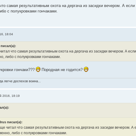
что самая результативным охота на дергача из засидки вечером. А если
ибо с полукровками гончаками.
16, 18:04
 писал(а):
итал что самая результативным охота на дергача из засидки вечером. А если
о, либо с полукровками гончаками.
лукровки гончаки???
Породная не годится?
а легче доспехов воина...
й 2016, 18:19
ал(а):
8rus писал(а):
ще читал что самая результативным охота на дергача из засидки вечером. А 
енно, либо с полукровками гончаками.