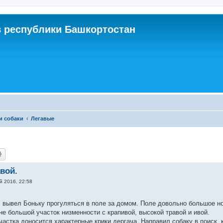
 республики Башкортостан
и собаки
Легавые
вой.
й 2016, 22:58
, вывел Боньку прогуляться в поле за домом. Поле довольно большое но 
не большой участок низменности с крапивой, высокой травой и ивой.
участка доносится характерные крики дергача. Направил собаку в поиск, 