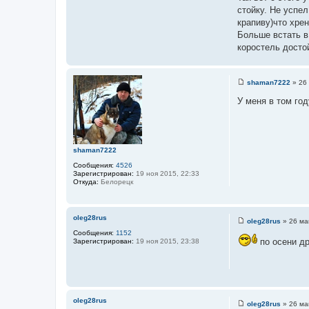
и
стойку. Не успел
е
крапиву)что хре
Больше встать в
коростель досто
shaman7222
»
26
С
о
У меня в том го
о
б
щ
е
н
и
shaman7222
е
Сообщения:
4526
Зарегистрирован:
19 ноя 2015, 22:33
Откуда:
Белорецк
oleg28rus
oleg28rus
»
26 ма
С
Сообщения:
1152
о
по осени др
Зарегистрирован:
19 ноя 2015, 23:38
о
б
щ
е
н
и
е
oleg28rus
oleg28rus
»
26 ма