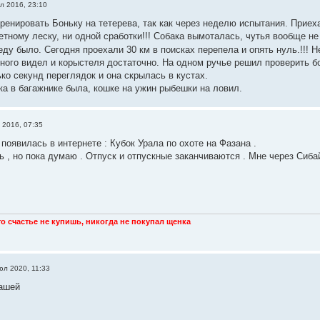
л 2016, 23:10
енировать Боньку на тетерева, так как через неделю испытания. Приеха
тному леску, ни одной сработки!!! Собака вымоталась, чутья вообще не 
еду было. Сегодня проехали 30 км в поисках перепела и опять нуль.!!! Н
ного видел и корыстеля достаточно. На одном ручье решил проверить бо
ко секунд переглядок и она скрылась в кустах.
ка в багажнике была, кошке на ужин рыбешки на ловил.
 2016, 07:35
появилась в интернете : Кубок Урала по охоте на Фазана .
 , но пока думаю . Отпуск и отпускные заканчиваются . Мне через Сибай
что счастье не купишь, никогда не покупал щенка
юл 2020, 11:33
ашей