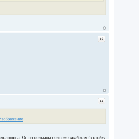
Цитата
Цитата
альдшнепа. Он на седьмом подъеме сработал (в стойку