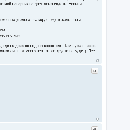
что мой напарник не даст дома сидеть. Навыки
нокосных угодьях. На корде ему тяжело. Ноги
шли.
месте с ним.
, где на днях он поднял коростеля. Там лужа с весны.
олько лишь от моего пса такого хруста не будет). Пес
Цитата
Цитата