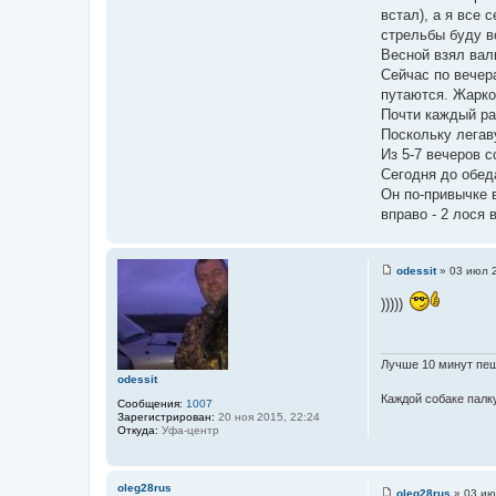
о
встал), а я все 
ч
стрельбы буду в
н
Весной взял вал
и
Сейчас по вечер
к
путаются. Жарко
ц
Почти каждый ра
и
Поскольку легаву
т
Из 5-7 вечеров с
а
Сегодня до обеда
т
Он по-привычке в
ы
вправо - 2 лося в
odessit
»
03 июл 2
С
о
)))))
о
б
щ
е
н
Лучше 10 минут пеш
и
odessit
е
Каждой собаке палку
Сообщения:
1007
Зарегистрирован:
20 ноя 2015, 22:24
Откуда:
Уфа-центр
oleg28rus
oleg28rus
»
03 ию