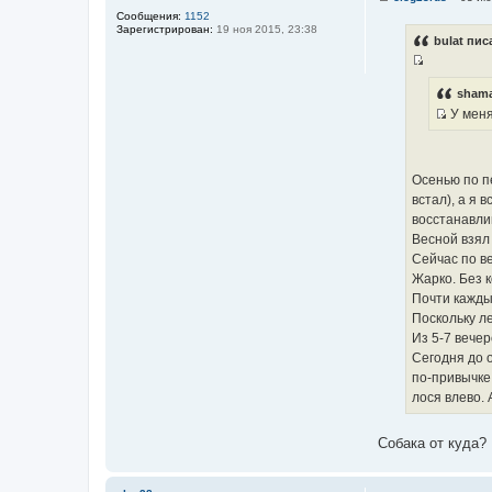
С
Сообщения:
1152
о
Зарегистрирован:
19 ноя 2015, 23:38
о
bulat пис
б
щ
И
е
н
с
shama
и
т
У меня
е
И
о
с
ч
т
н
Осенью по п
о
и
встал), а я 
ч
к
восстанавли
н
ц
Весной взял 
и
и
Сейчас по ве
к
т
Жарко. Без 
ц
а
Почти кажды
и
т
Поскольку ле
т
ы
Из 5-7 вечер
а
Сегодня до о
т
по-привычке 
ы
лося влево. А
Собака от куда?