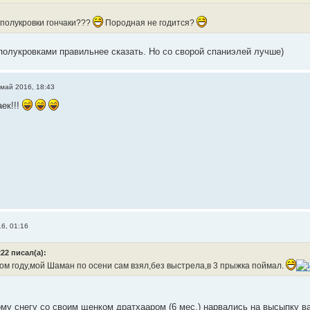
 полукровки гончаки???
Породная не годится?
 полукровками правильнее сказать. Но со сворой спаниэлей лучше)
 май 2016, 18:43
ек!!!
6, 01:16
22 писал(а):
ом году,мой Шаман по осени сам взял,без выстрела,в 3 прыжка поймал.
му снегу со своим щенком дратхааром (6 мес.) нарвались на высыпку в