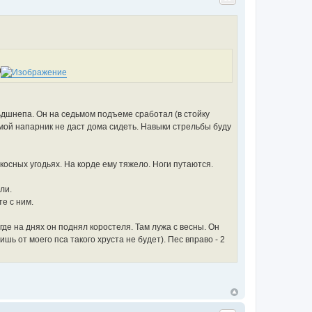
ьдшнепа. Он на седьмом подъеме сработал (в стойку
о мой напарник не даст дома сидеть. Навыки стрельбы буду
косных угодьях. На корде ему тяжело. Ноги путаются.
ли.
те с ним.
где на днях он поднял коростеля. Там лужа с весны. Он
ишь от моего пса такого хруста не будет). Пес вправо - 2