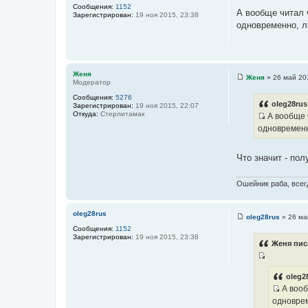
С
Сообщения:
1152
о
А вообще читал 
Зарегистрирован:
19 ноя 2015, 23:38
о
одновременно, л
б
щ
е
н
и
е
Женя
Женя
»
26 май 20
Модератор
С
о
Сообщения:
5276
о
oleg28rus
Зарегистрирован:
19 ноя 2015, 22:07
б
Откуда:
Стерлитамак
А вообще ч
щ
И
е
одновременн
н
с
и
т
е
Что значит - по
о
ч
Ошейник раба, всегд
н
и
к
oleg28rus
oleg28rus
»
26 ма
С
ц
Сообщения:
1152
о
и
Зарегистрирован:
19 ноя 2015, 23:38
о
Женя пис
б
т
щ
а
И
е
н
т
с
oleg2
и
ы
А вооб
т
е
И
одноврем
о