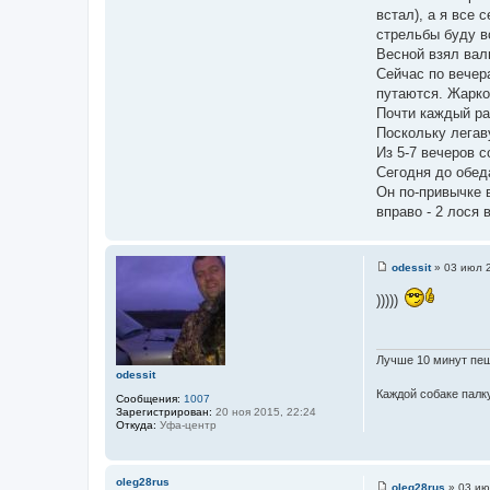
о
встал), а я все 
ч
стрельбы буду в
н
Весной взял вал
и
Сейчас по вечер
к
путаются. Жарко
ц
Почти каждый ра
и
Поскольку легаву
т
Из 5-7 вечеров с
а
Сегодня до обеда
т
Он по-привычке в
ы
вправо - 2 лося в
odessit
»
03 июл 2
С
о
)))))
о
б
щ
е
н
Лучше 10 минут пеш
и
odessit
е
Каждой собаке палку
Сообщения:
1007
Зарегистрирован:
20 ноя 2015, 22:24
Откуда:
Уфа-центр
oleg28rus
oleg28rus
»
03 ию