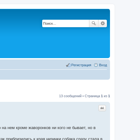
Регистрация
Вход
13 сообщений • Страница
1
из
1
Цитата
на нем кроме жаворонков ни кого не бывает, но в
как приблизились к края низинки собака сразу стала в