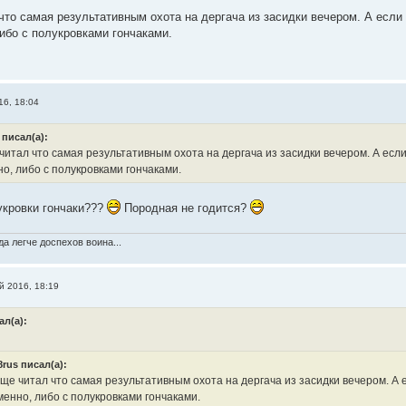
что самая результативным охота на дергача из засидки вечером. А если
ибо с полукровками гончаками.
16, 18:04
 писал(а):
итал что самая результативным охота на дергача из засидки вечером. А если
о, либо с полукровками гончаками.
лукровки гончаки???
Породная не годится?
а легче доспехов воина...
й 2016, 18:19
ал(а):
8rus писал(а):
ще читал что самая результативным охота на дергача из засидки вечером. А 
енно, либо с полукровками гончаками.