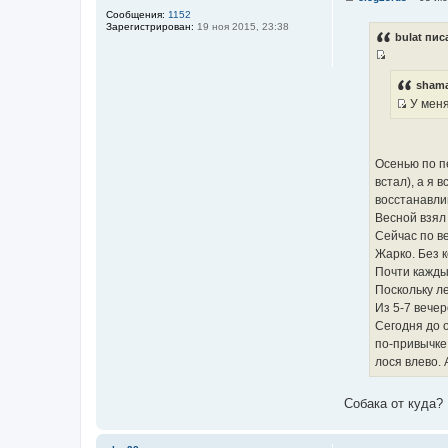
С
Сообщения:
1152
о
Зарегистрирован:
19 ноя 2015, 23:38
о
bulat пис
б
щ
И
е
н
с
shama
и
т
У меня
е
И
о
с
ч
т
н
Осенью по п
о
и
встал), а я 
ч
к
восстанавли
н
ц
Весной взял 
и
и
Сейчас по ве
к
т
Жарко. Без 
ц
а
Почти кажды
и
т
Поскольку ле
т
ы
Из 5-7 вечер
а
Сегодня до о
т
по-привычке 
ы
лося влево. А
Собака от куда?