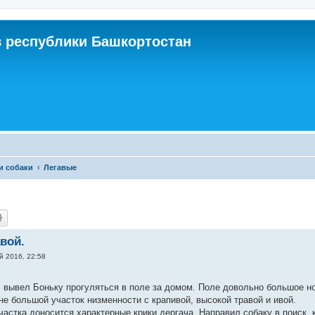
 республики Башкортостан
и собаки
Легавые
вой.
й 2016, 22:58
, вывел Боньку прогуляться в поле за домом. Поле довольно большое но 
не большой участок низменности с крапивой, высокой травой и ивой.
участка доносится характерные крики дергача. Направил собаку в поиск, 