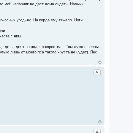
что мой напарник не даст дома сидеть. Навыки
нокосных угодьях. На корде ему тяжело. Ноги
шли.
месте с ним.
, где на днях он поднял коростеля. Там лужа с весны.
олько лишь от моего пса такого хруста не будет). Пес
Цитата
Цитата