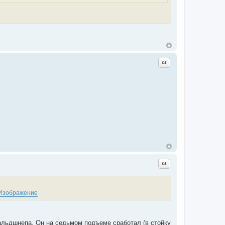
Цитата
Цитата
альдшнепа. Он на седьмом подъеме сработал (в стойку