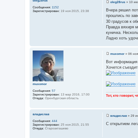
oleg28rus
oleg28rus
»
10 ию
С
Сообщения:
1152
о
Вчера решил потр
Зарегистрирован:
19 ноя 2015, 23:38
о
прошлись по заве
б
щ
30 градусов к об
е
Правда вяхиря м
н
и
куничка. Несколь
е
Ладно хоть удоч
muxomor
»
06 ноя
С
о
Вот информация 
о
Хочется съездить
б
щ
е
н
и
muxomor
е
Сообщения:
57
Зарегистрирован:
13 мар 2016, 17:00
Тот, кто говорит, 
Откуда:
Оренбургская область
владислав
владислав
»
29 и
С
Сообщения:
444
о
С открытием лег
Зарегистрирован:
25 ноя 2015, 21:55
о
Откуда:
Староакташево
б
щ
е