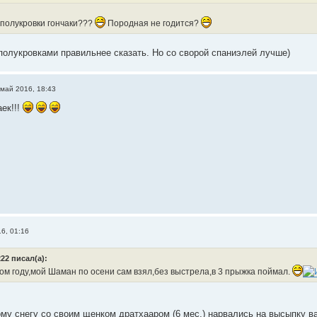
 полукровки гончаки???
Породная не годится?
 полукровками правильнее сказать. Но со сворой спаниэлей лучше)
 май 2016, 18:43
ек!!!
6, 01:16
22 писал(а):
ом году,мой Шаман по осени сам взял,без выстрела,в 3 прыжка поймал.
му снегу со своим щенком дратхааром (6 мес.) нарвались на высыпку в