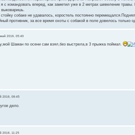
 я с командовать вперед, как заметил уже в 2 метрах шевеление травы. 
н выковаришь.
 стойку собаке не удавалось, коростель постоянно перемещался.Поднял
йный противник, за все время охоты с собакой в поле довелось только о
 май 2016, 05:40
ду,мой Шаман по осени сам взял,без выстрела,в 3 прыжка поймал.
й 2016, 09:45
угое дело.
й 2016, 11:25