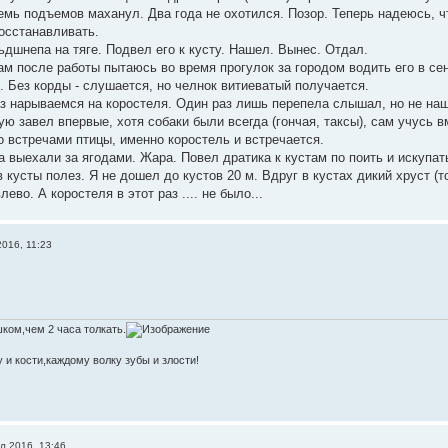
семь подъемов маханул. Два года не охотился. Позор. Теперь надеюсь, 
осстанавливать.
ьдшнепа на тяге. Подвел его к кусту. Нашел. Вынес. Отдал.
ам после работы пытаюсь во время прогулок за городом водить его в се
. Без корды - слушается, но челнок витиеватый получается.
з нарываемся на коростеля. Один раз лишь перепела слышал, но не на
ю завел впервые, хотя собаки были всегда (гончая, таксы), сам учусь в
о встречами птицы, именно коростель и встречается.
 выехали за ягодами. Жара. Повел дратика к кустам по поить и искупать
 кусты полез. Я не дошел до кустов 20 м. Вдруг в кустах дикий хруст (т
лево. А коростеля в этот раз .... не было...
016, 11:23
ком,чем 2 часа толкать.
 и кости,каждому волку зубы и злости!
л 2016, 13:46