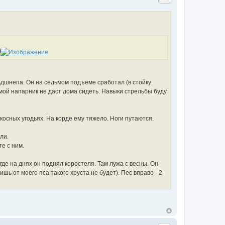
ьдшнепа. Он на седьмом подъеме сработал (в стойку
о мой напарник не даст дома сидеть. Навыки стрельбы буду
косных угодьях. На корде ему тяжело. Ноги путаются.
ли.
те с ним.
где на днях он поднял коростеля. Там лужа с весны. Он
ишь от моего пса такого хруста не будет). Пес вправо - 2