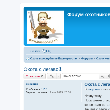
Форум охотников
Ссылки
FAQ
Охота в республике Башкортостан
Форумы
Охотничь
Охота с легавой.
Ответить
Охота с лега
oleg28rus
Сообщения:
1152
oleg28rus
»
25 ма
С
Зарегистрирован:
19 ноя 2015, 23:38
о
Начну тему.
о
Пока щенки спят
б
щ
конце поля есть 
е
Так вот с этого 
н