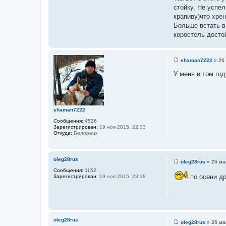
и
стойку. Не успел
е
крапиву)что хре
Больше встать в
коростель досто
shaman7222
»
26
С
о
У меня в том го
о
б
щ
е
н
и
shaman7222
е
Сообщения:
4526
Зарегистрирован:
19 ноя 2015, 22:33
Откуда:
Белорецк
oleg28rus
oleg28rus
»
26 ма
С
Сообщения:
1152
о
по осени др
Зарегистрирован:
19 ноя 2015, 23:38
о
б
щ
е
н
и
е
oleg28rus
oleg28rus
»
26 ма