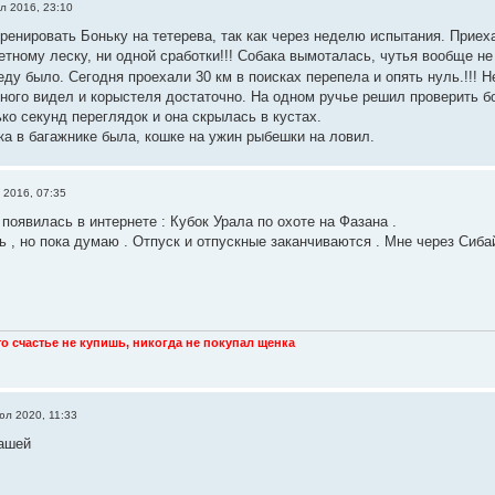
л 2016, 23:10
енировать Боньку на тетерева, так как через неделю испытания. Приеха
тному леску, ни одной сработки!!! Собака вымоталась, чутья вообще не 
еду было. Сегодня проехали 30 км в поисках перепела и опять нуль.!!! Н
ного видел и корыстеля достаточно. На одном ручье решил проверить бо
ко секунд переглядок и она скрылась в кустах.
ка в багажнике была, кошке на ужин рыбешки на ловил.
 2016, 07:35
появилась в интернете : Кубок Урала по охоте на Фазана .
 , но пока думаю . Отпуск и отпускные заканчиваются . Мне через Сибай
что счастье не купишь, никогда не покупал щенка
юл 2020, 11:33
ашей