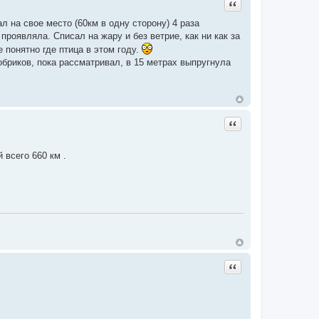
Цитата
л на свое место (60км в одну сторону) 4 раза
проявляла. Списал на жару и без ветрие, как ни как за
е понятно где птица в этом году.
бриков, пока рассматривал, в 15 метрах выпругнула
Цитата
 всего 660 км .
Цитата