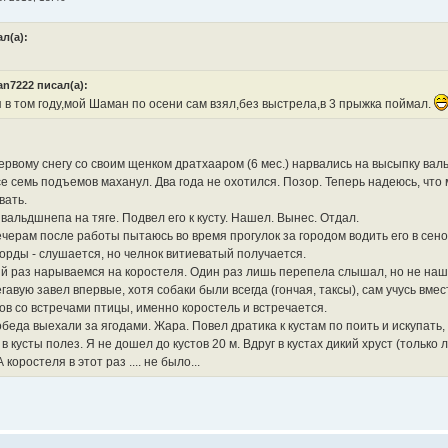
ал(а):
n7222 писал(а):
 в том году,мой Шаман по осени сам взял,без выстрела,в 3 прыжка поймал.
ервому снегу со своим щенком дратхааром (6 мес.) нарвались на высыпку вал
все семь подъемов маханул. Два года не охотился. Позор. Теперь надеюсь, чт
вать.
вальдшнепа на тяге. Подвел его к кусту. Нашел. Вынес. Отдал.
черам после работы пытаюсь во время прогулок за городом водить его в сено
корды - слушается, но челнок витиеватый получается.
й раз нарываемся на коростеля. Один раз лишь перепела слышал, но не наш
гавую завел впервые, хотя собаки были всегда (гончая, таксы), сам учусь вмес
ов со встречами птицы, именно коростель и встречается.
беда выехали за ягодами. Жара. Повел дратика к кустам по поить и искупать, 
в кусты полез. Я не дошел до кустов 20 м. Вдруг в кустах дикий хруст (только л
 коростеля в этот раз .... не было...