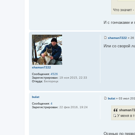
с
ч
т
н
Что значит -
о
и
ч
к
И с гончаками и
н
ц
и
и
к
т
shaman7222
»
26
ц
а
С
и
о
Или со сворой ла
т
о
т
ы
б
а
щ
е
т
н
ы
и
shaman7222
е
Сообщения:
4526
Зарегистрирован:
19 ноя 2015, 22:33
Откуда:
Белорецк
bulat
bulat
»
03 июл 201
С
Сообщения:
4
о
Зарегистрирован:
22 фев 2016, 19:24
о
shaman72
б
У меня в т
щ
е
И
н
с
и
е
т
Осенью по перво