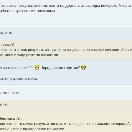
что самая результативным охота на дергача из засидки вечером. А если
ибо с полукровками гончаками.
16, 18:04
 писал(а):
итал что самая результативным охота на дергача из засидки вечером. А если
о, либо с полукровками гончаками.
лукровки гончаки???
Породная не годится?
а легче доспехов воина...
й 2016, 18:19
ал(а):
8rus писал(а):
ще читал что самая результативным охота на дергача из засидки вечером. А 
енно, либо с полукровками гончаками.