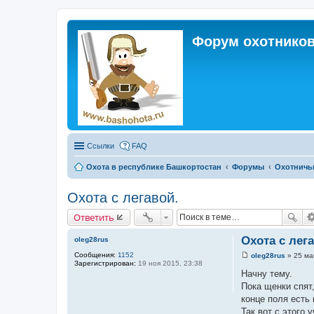
Форум охотников
Ссылки
FAQ
Охота в республике Башкортостан
Форумы
Охотничь
Охота с легавой.
Ответить
Охота с лега
oleg28rus
Сообщения:
1152
oleg28rus
»
25 ма
С
Зарегистрирован:
19 ноя 2015, 23:38
о
Начну тему.
о
Пока щенки спят
б
щ
конце поля есть 
е
Так вот с этого 
н