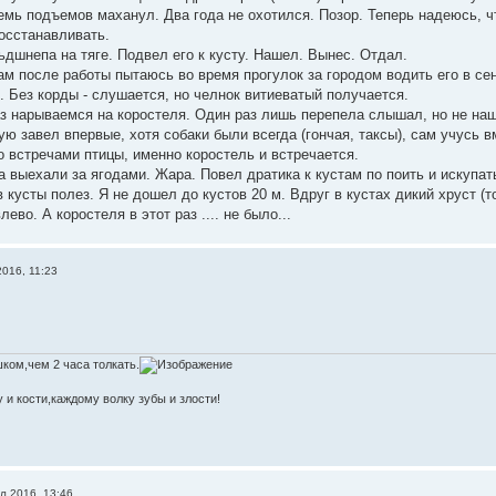
семь подъемов маханул. Два года не охотился. Позор. Теперь надеюсь, 
осстанавливать.
ьдшнепа на тяге. Подвел его к кусту. Нашел. Вынес. Отдал.
ам после работы пытаюсь во время прогулок за городом водить его в се
. Без корды - слушается, но челнок витиеватый получается.
з нарываемся на коростеля. Один раз лишь перепела слышал, но не на
ю завел впервые, хотя собаки были всегда (гончая, таксы), сам учусь в
о встречами птицы, именно коростель и встречается.
 выехали за ягодами. Жара. Повел дратика к кустам по поить и искупать
 кусты полез. Я не дошел до кустов 20 м. Вдруг в кустах дикий хруст (т
лево. А коростеля в этот раз .... не было...
016, 11:23
ком,чем 2 часа толкать.
 и кости,каждому волку зубы и злости!
л 2016, 13:46