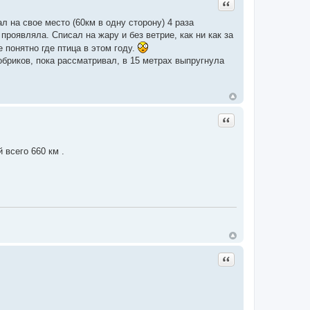
Цитата
л на свое место (60км в одну сторону) 4 раза
проявляла. Списал на жару и без ветрие, как ни как за
е понятно где птица в этом году.
бриков, пока рассматривал, в 15 метрах выпругнула
Цитата
 всего 660 км .
Цитата