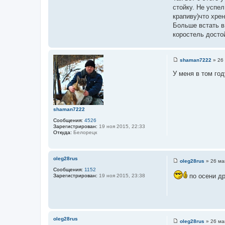
и
стойку. Не успел
е
крапиву)что хре
Больше встать в
коростель досто
shaman7222
»
26
С
о
У меня в том го
о
б
щ
е
н
и
shaman7222
е
Сообщения:
4526
Зарегистрирован:
19 ноя 2015, 22:33
Откуда:
Белорецк
oleg28rus
oleg28rus
»
26 ма
С
Сообщения:
1152
о
по осени др
Зарегистрирован:
19 ноя 2015, 23:38
о
б
щ
е
н
и
е
oleg28rus
oleg28rus
»
26 ма