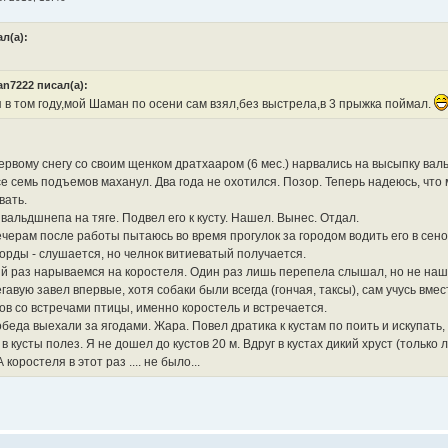
ал(а):
n7222 писал(а):
 в том году,мой Шаман по осени сам взял,без выстрела,в 3 прыжка поймал.
ервому снегу со своим щенком дратхааром (6 мес.) нарвались на высыпку вал
все семь подъемов маханул. Два года не охотился. Позор. Теперь надеюсь, чт
вать.
вальдшнепа на тяге. Подвел его к кусту. Нашел. Вынес. Отдал.
черам после работы пытаюсь во время прогулок за городом водить его в сено
корды - слушается, но челнок витиеватый получается.
й раз нарываемся на коростеля. Один раз лишь перепела слышал, но не наш
гавую завел впервые, хотя собаки были всегда (гончая, таксы), сам учусь вмес
ов со встречами птицы, именно коростель и встречается.
беда выехали за ягодами. Жара. Повел дратика к кустам по поить и искупать, 
в кусты полез. Я не дошел до кустов 20 м. Вдруг в кустах дикий хруст (только л
 коростеля в этот раз .... не было...