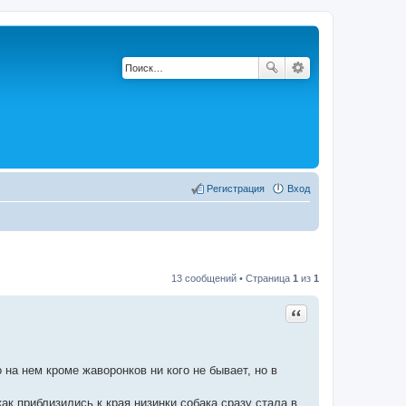
Регистрация
Вход
13 сообщений • Страница
1
из
1
Цитата
на нем кроме жаворонков ни кого не бывает, но в
как приблизились к края низинки собака сразу стала в