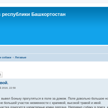
 республики Башкортостан
и собаки
Легавые
вой.
й 2016, 22:58
, вывел Боньку прогуляться в поле за домом. Поле довольно большое но 
не большой участок низменности с крапивой, высокой травой и ивой.
участка доносится характерные крики дергача. Направил собаку в поиск, 