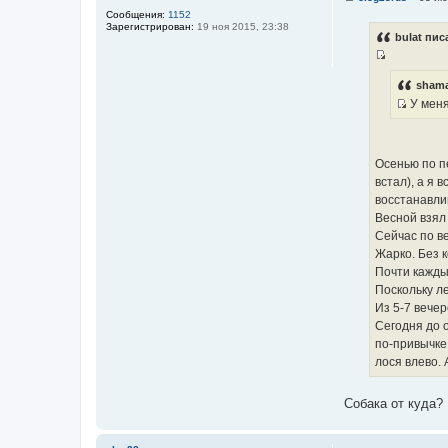
С
Сообщения:
1152
о
Зарегистрирован:
19 ноя 2015, 23:38
о
bulat пис
б
щ
И
е
н
с
shama
и
т
У меня
е
И
о
с
ч
т
н
Осенью по п
о
и
встал), а я 
ч
к
восстанавли
н
ц
Весной взял 
и
и
Сейчас по ве
к
т
Жарко. Без 
ц
а
Почти кажды
и
т
Поскольку ле
т
ы
Из 5-7 вечер
а
Сегодня до о
т
по-привычке 
ы
лося влево. А
Собака от куда?