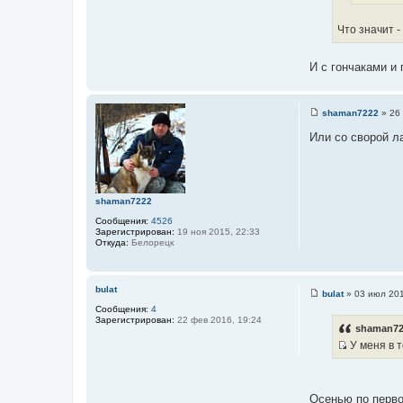
с
ч
т
н
Что значит -
о
и
ч
к
И с гончаками и
н
ц
и
и
к
т
shaman7222
»
26
ц
а
С
и
о
Или со сворой ла
т
о
т
ы
б
а
щ
е
т
н
ы
и
shaman7222
е
Сообщения:
4526
Зарегистрирован:
19 ноя 2015, 22:33
Откуда:
Белорецк
bulat
bulat
»
03 июл 201
С
Сообщения:
4
о
Зарегистрирован:
22 фев 2016, 19:24
о
shaman72
б
У меня в т
щ
е
И
н
с
и
е
т
Осенью по перво