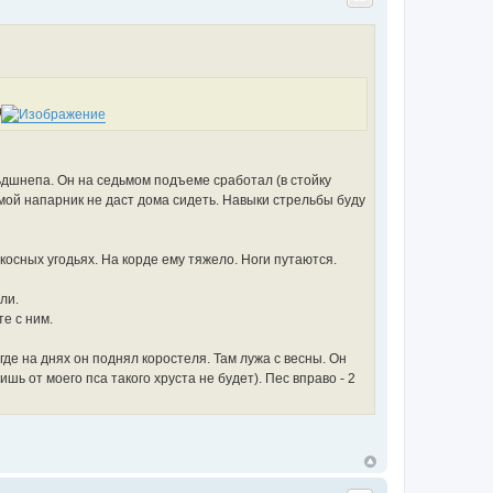
ьдшнепа. Он на седьмом подъеме сработал (в стойку
о мой напарник не даст дома сидеть. Навыки стрельбы буду
косных угодьях. На корде ему тяжело. Ноги путаются.
ли.
те с ним.
где на днях он поднял коростеля. Там лужа с весны. Он
ишь от моего пса такого хруста не будет). Пес вправо - 2