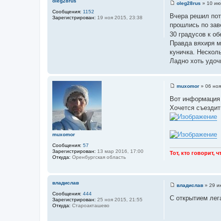
oleg28rus
oleg28rus
»
10 ию
С
Сообщения:
1152
о
Вчера решил потр
Зарегистрирован:
19 ноя 2015, 23:38
о
прошлись по заве
б
щ
30 градусов к об
е
Правда вяхиря м
н
и
куничка. Несколь
е
Ладно хоть удоч
muxomor
»
06 ноя
С
о
Вот информация 
о
Хочется съездить
б
щ
е
н
и
muxomor
е
Сообщения:
57
Зарегистрирован:
13 мар 2016, 17:00
Тот, кто говорит, 
Откуда:
Оренбургская область
владислав
владислав
»
29 и
С
Сообщения:
444
о
С открытием лег
Зарегистрирован:
25 ноя 2015, 21:55
о
Откуда:
Староакташево
б
щ
е