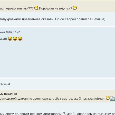
 полукровки гончаки???
Породная не годится?
 полукровками правильнее сказать. Но со сворой спаниэлей лучше)
 май 2016, 18:43
ек!!!
6, 01:16
22 писал(а):
ом году,мой Шаман по осени сам взял,без выстрела,в 3 прыжка поймал.
му снегу со своим щенком дратхааром (6 мес.) нарвались на высыпку в