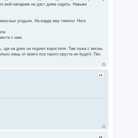
что мой напарник не даст дома сидеть. Навыки
нокосных угодьях. На корде ему тяжело. Ноги
шли.
месте с ним.
, где на днях он поднял коростеля. Там лужа с весны.
олько лишь от моего пса такого хруста не будет). Пес
Цитата
Цитата