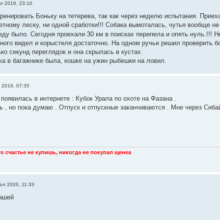
л 2016, 23:10
енировать Боньку на тетерева, так как через неделю испытания. Приеха
тному леску, ни одной сработки!!! Собака вымоталась, чутья вообще не 
еду было. Сегодня проехали 30 км в поисках перепела и опять нуль.!!! Н
ного видел и корыстеля достаточно. На одном ручье решил проверить бо
ко секунд переглядок и она скрылась в кустах.
ка в багажнике была, кошке на ужин рыбешки на ловил.
 2016, 07:35
появилась в интернете : Кубок Урала по охоте на Фазана .
 , но пока думаю . Отпуск и отпускные заканчиваются . Мне через Сибай
что счастье не купишь, никогда не покупал щенка
юл 2020, 11:33
ашей