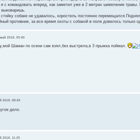
 я с командовать вперед, как заметил уже в 2 метрах шевеление травы. 
н выковаришь.
 стойку собаке не удавалось, коростель постоянно перемещался.Поднял
йный противник, за все время охоты с собакой в поле довелось только о
 май 2016, 05:40
ду,мой Шаман по осени сам взял,без выстрела,в 3 прыжка поймал.
й 2016, 09:45
угое дело.
й 2016, 11:25