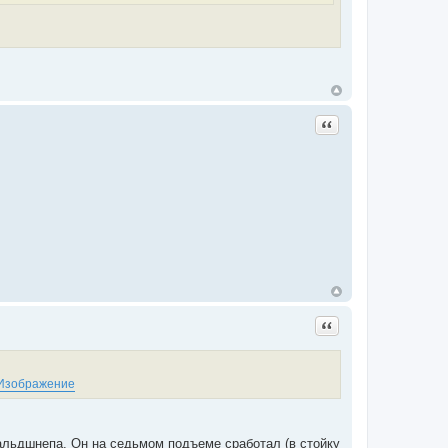
Цитата
Цитата
альдшнепа. Он на седьмом подъеме сработал (в стойку