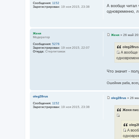
С
Сообщения:
1152
о
А вообще читал 
Зарегистрирован:
19 ноя 2015, 23:38
о
одновременно, л
б
щ
е
н
и
е
Женя
Женя
»
26 май 20
Модератор
С
о
Сообщения:
5276
о
oleg28rus
Зарегистрирован:
19 ноя 2015, 22:07
б
Откуда:
Стерлитамак
А вообще ч
щ
И
е
одновременн
н
с
и
т
е
Что значит - по
о
ч
Ошейник раба, всегд
н
и
к
oleg28rus
oleg28rus
»
26 ма
С
ц
Сообщения:
1152
о
и
Зарегистрирован:
19 ноя 2015, 23:38
о
Женя пис
б
т
щ
а
И
е
н
т
с
oleg2
и
ы
А вооб
т
е
И
одноврем
о