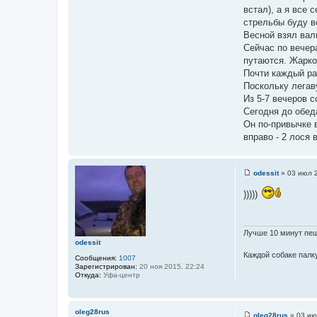
о
встал), а я все 
ч
стрельбы буду в
н
Весной взял вал
и
Сейчас по вечер
к
путаются. Жарко
ц
Почти каждый ра
и
Поскольку легаву
т
Из 5-7 вечеров с
а
Сегодня до обеда
т
Он по-привычке в
ы
вправо - 2 лося в
odessit
»
03 июл 2
С
о
)))))
о
б
щ
е
н
Лучше 10 минут пеш
и
odessit
е
Каждой собаке палку
Сообщения:
1007
Зарегистрирован:
20 ноя 2015, 22:24
Откуда:
Уфа-центр
oleg28rus
oleg28rus
»
03 ию