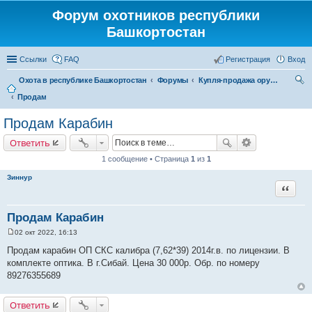
Форум охотников республики
Башкортостан
Ссылки
FAQ
Регистрация
Вход
Охота в республике Башкортостан
Форумы
Купля-продажа оружия, товаров для снаряжение патронов, охотничьих собак
Продам
ои
ск
Продам Карабин
Ответить
1 сообщение • Страница
1
из
1
Зиннур
Цитата
Продам Карабин
02 окт 2022, 16:13
С
о
Продам карабин ОП СКС калибра (7,62*39) 2014г.в. по лицензии. В
о
комплекте оптика. В г.Сибай. Цена 30 000р. Обр. по номеру
б
щ
89276355689
е
н
и
Ответить
е