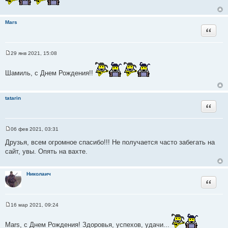
е
н
и
е
Mars
Цитата
29 янв 2021, 15:08
С
о
о
Шамиль, с Днем Рождения!!
б
щ
е
н
tatarin
и
Цитата
е
06 фев 2021, 03:31
С
о
Друзья, всем огромное спасибо!!! Не получается часто забегать на
о
сайт, увы. Опять на вахте.
б
щ
е
н
Николаич
и
Цитата
е
16 мар 2021, 09:24
С
о
о
Mars, с Днем Рождения! Здоровья, успехов, удачи...
б