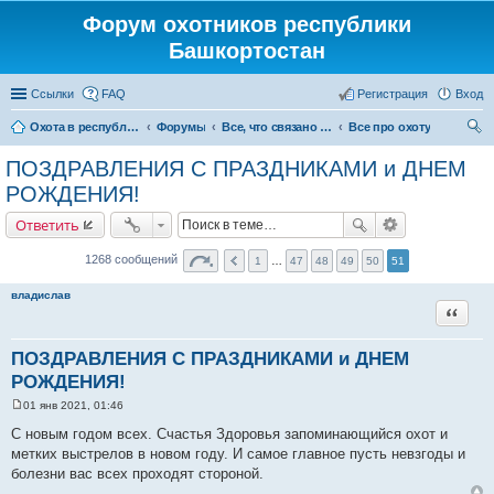
Форум охотников республики
Башкортостан
Ссылки
FAQ
Регистрация
Вход
Охота в республике Башкортостан
Форумы
Все, что связано с охотой
Все про охоту
ои
ПОЗДРАВЛЕНИЯ С ПРАЗДНИКАМИ и ДНЕМ
ск
РОЖДЕНИЯ!
Ответить
1268 сообщений
1
…
47
48
49
50
51
владислав
Цитата
ПОЗДРАВЛЕНИЯ С ПРАЗДНИКАМИ и ДНЕМ
РОЖДЕНИЯ!
01 янв 2021, 01:46
С
о
С новым годом всех. Счастья Здоровья запоминающийся охот и
о
метких выстрелов в новом году. И самое главное пусть невзгоды и
б
щ
болезни вас всех проходят стороной.
е