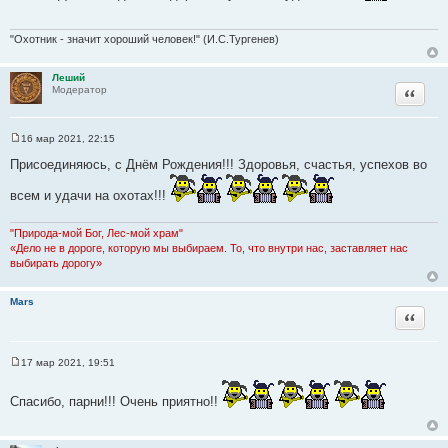
щ
е
н
"Охотник - значит хороший человек!" (И.С.Тургенев)
и
е
Леший
Цитата
Модератор
16 мар 2021, 22:15
С
о
Присоединяюсь, с Днём Рождения!!! Здоровья, счастья, успехов во
о
б
всем и удачи на охотах!!!
щ
е
н
и
"Природа-мой Бог, Лес-мой храм"
е
«Дело не в дороге, которую мы выбираем. То, что внутри нас, заставляет нас
выбирать дорогу»
Mars
Цитата
17 мар 2021, 19:51
С
о
о
Спасибо, парни!!! Очень приятно!!
б
щ
е
н