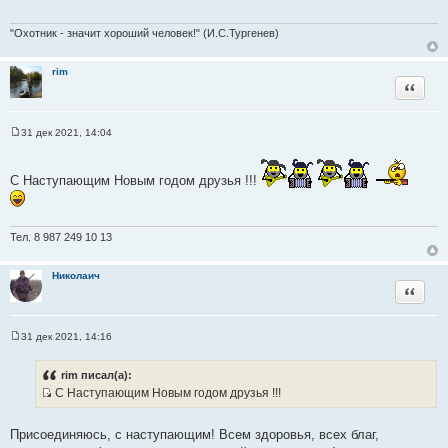
щ
е
н
"Охотник - значит хороший человек!" (И.С.Тургенев)
и
е
rim
Цитата
31 дек 2021, 14:04
С
о
о
б
С Наступающим Новым годом друзья !!!
щ
е
н
и
Тел. 8 987 249 10 13
е
Николаич
Цитата
31 дек 2021, 14:16
С
о
о
rim писал(а):
б
С Наступающим Новым годом друзья !!!
щ
И
е
н
с
и
Присоединяюсь, с наступающим! Всем здоровья, всех благ,
т
е