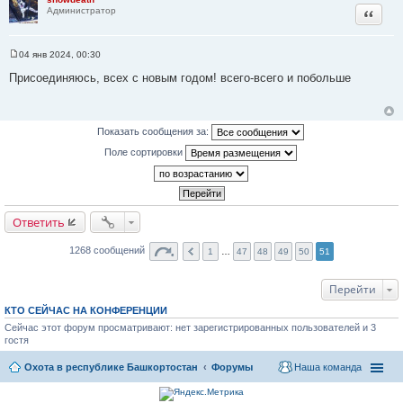
Цитата
Администратор
04 янв 2024, 00:30
С
о
Присоединяюсь, всех с новым годом! всего-всего и побольше
о
б
щ
е
н
Показать сообщения за:
и
е
Поле сортировки
Ответить
1268 сообщений
1
…
47
48
49
50
51
Перейти
КТО СЕЙЧАС НА КОНФЕРЕНЦИИ
Сейчас этот форум просматривают: нет зарегистрированных пользователей и 3
гостя
Охота в республике Башкортостан
Форумы
Наша команда