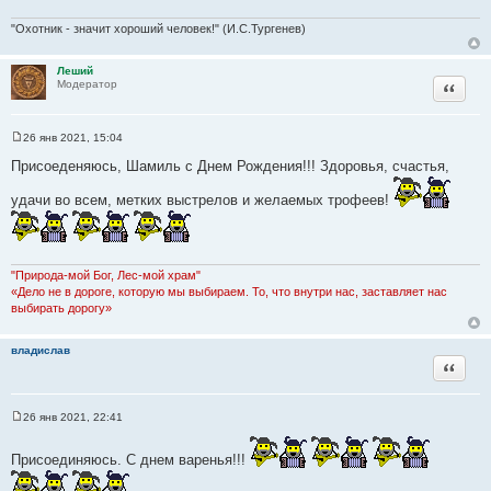
"Охотник - значит хороший человек!" (И.С.Тургенев)
Леший
Цитата
Модератор
26 янв 2021, 15:04
С
о
Присоеденяюсь, Шамиль с Днем Рождения!!! Здоровья, счастья,
о
б
удачи во всем, метких выстрелов и желаемых трофеев!
щ
е
н
и
е
"Природа-мой Бог, Лес-мой храм"
«Дело не в дороге, которую мы выбираем. То, что внутри нас, заставляет нас
выбирать дорогу»
владислав
Цитата
26 янв 2021, 22:41
С
о
о
Присоединяюсь. С днем варенья!!!
б
щ