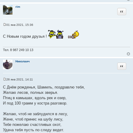
н
и
rim
е
Цитата
01 янв 2021, 15:36
С
о
о
С Новым годом друзья !
б
щ
е
н
Тел. 8 987 249 10 13
и
е
Николаич
Цитата
26 янв 2021, 14:11
С
о
С Днём рожденья, Шамиль, поздравлю тебя,
о
Желаю лесов, полных зверья.
б
щ
Птиц в камышах, вдоль рек и озер,
е
И под 100 грамм у костра разговор.
н
и
е
Желаю, чтоб не заблудился в лесу,
Жене, чтоб принес на шубу лису,
Тебе пожелаю счастливых охот,
Удача тебя пусть по следу ведет.