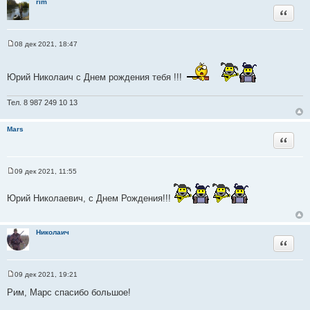
rim
и
Цитата
е
08 дек 2021, 18:47
С
о
о
б
Юрий Николаич с Днем рождения тебя !!!
щ
е
н
Тел. 8 987 249 10 13
и
е
Mars
Цитата
09 дек 2021, 11:55
С
о
о
Юрий Николаевич, с Днем Рождения!!!
б
щ
е
н
Николаич
и
Цитата
е
09 дек 2021, 19:21
С
о
Рим, Марс спасибо большое!
о
б