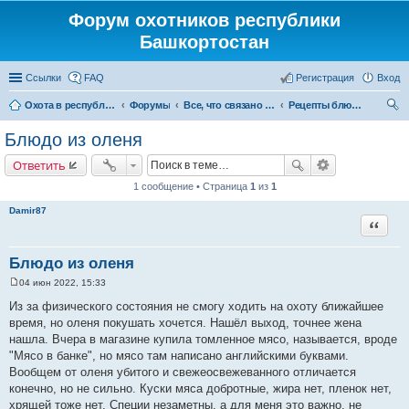
Форум охотников республики
Башкортостан
Ссылки
FAQ
Регистрация
Вход
Охота в республике Башкортостан
Форумы
Все, что связано с охотой
Рецепты блюд из дичи
ои
Блюдо из оленя
ск
Ответить
1 сообщение • Страница
1
из
1
Damir87
Цитата
Блюдо из оленя
04 июн 2022, 15:33
С
о
Из за физического состояния не смогу ходить на охоту ближайшее
о
время, но оленя покушать хочется. Нашёл выход, точнее жена
б
щ
нашла. Вчера в магазине купила томленное мясо, называется, вроде
е
"Мясо в банке", но мясо там написано английскими буквами.
н
и
Вообщем от оленя убитого и свежеосвежеванного отличается
е
конечно, но не сильно. Куски мяса добротные, жира нет, пленок нет,
хрящей тоже нет. Специи незаметны, а для меня это важно, не