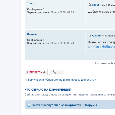
и
Timur
Timur
»
29 ноя 20
е
С
Сообщения:
1
о
Доброго времени
Зарегистрирован:
29 ноя 2020, 02:29
о
б
щ
е
н
и
е
Rustam
Rustam
»
30 ноя 2
С
Сообщения:
1
о
Конечно же това
Зарегистрирован:
30 ноя 2020, 00:44
о
магазин НаЛабаз
б
щ
е
н
и
е
Показать сообщ
Ответить
Вернуться в «Снаряжение и экипировка для охоты»
КТО СЕЙЧАС НА КОНФЕРЕНЦИИ
Сейчас этот форум просматривают: нет зарегистрированных пользо
Охота в республике Башкортостан
Форумы