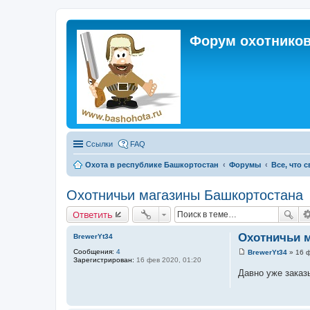
Форум охотников
Ссылки
FAQ
Охота в республике Башкортостан
Форумы
Все, что 
Охотничьи магазины Башкортостана
Ответить
Охотничьи 
BrewerYt34
Сообщения:
4
BrewerYt34
»
16 ф
С
Зарегистрирован:
16 фев 2020, 01:20
о
Давно уже заказ
о
б
щ
е
н