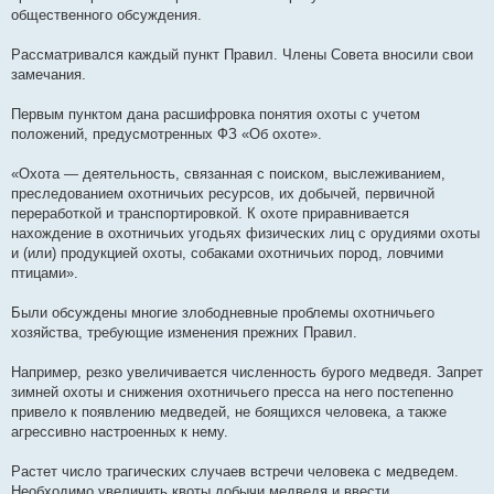
общественного обсуждения.
Рассматривался каждый пункт Правил. Члены Совета вносили свои
замечания.
Первым пунктом дана расшифровка понятия охоты с учетом
положений, предусмотренных ФЗ «Об охоте».
«Охота — деятельность, связанная с поиском, выслеживанием,
преследованием охотничьих ресурсов, их добычей, первичной
переработкой и транспортировкой. К охоте приравнивается
нахождение в охотничьих угодьях физических лиц с орудиями охоты
и (или) продукцией охоты, собаками охотничьих пород, ловчими
птицами».
Были обсуждены многие злободневные проблемы охотничьего
хозяйства, требующие изменения прежних Правил.
Например, резко увеличивается численность бурого медведя. Запрет
зимней охоты и снижения охотничьего пресса на него постепенно
привело к появлению медведей, не боящихся человека, а также
агрессивно настроенных к нему.
Растет число трагических случаев встречи человека с медведем.
Необходимо увеличить квоты добычи медведя и ввести