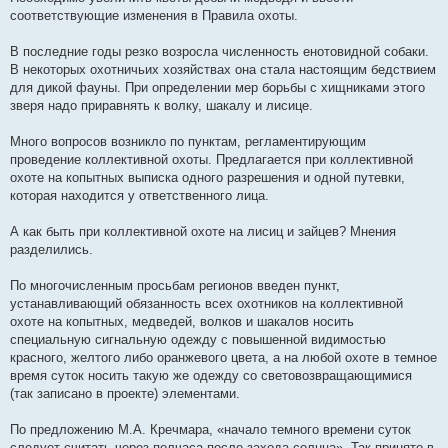
соответствующие изменения в Правила охоты.
В последние годы резко возросла численность енотовидной собаки.
В некоторых охотничьих хозяйствах она стала настоящим бедствием
для дикой фауны. При определении мер борьбы с хищниками этого
зверя надо приравнять к волку, шакалу и лисице.
Много вопросов возникло по пунктам, регламентирующим
проведение коллективной охоты. Предлагается при коллективной
охоте на копытных выписка одного разрешения и одной путевки,
которая находится у ответственного лица.
А как быть при коллективной охоте на лисиц и зайцев? Мнения
разделились.
По многочисленным просьбам регионов введен пункт,
устанавливающий обязанность всех охотников на коллективной
охоте на копытных, медведей, волков и шакалов носить
специальную сигнальную одежду с повышенной видимостью
красного, желтого либо оранжевого цвета, а на любой охоте в темное
время суток носить такую же одежду со световозвращающимися
(так записано в проекте) элементами.
По предложению М.А. Кречмара, «начало темного времени суток
следует считать через полчаса после захода солнца». Так принято в