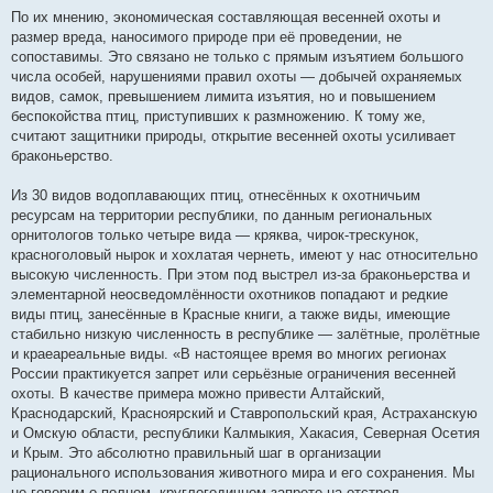
По их мнению, экономическая составляющая весенней охоты и
размер вреда, наносимого природе при её проведении, не
сопоставимы. Это связано не только с прямым изъятием большого
числа особей, нарушениями правил охоты — добычей охраняемых
видов, самок, превышением лимита изъятия, но и повышением
беспокойства птиц, приступивших к размножению. К тому же,
считают защитники природы, открытие весенней охоты усиливает
браконьерство.
Из 30 видов водоплавающих птиц, отнесённых к охотничьим
ресурсам на территории республики, по данным региональных
орнитологов только четыре вида — кряква, чирок-трескунок,
красноголовый нырок и хохлатая чернеть, имеют у нас относительно
высокую численность. При этом под выстрел из-за браконьерства и
элементарной неосведомлённости охотников попадают и редкие
виды птиц, занесённые в Красные книги, а также виды, имеющие
стабильно низкую численность в республике — залётные, пролётные
и краеареальные виды. «В настоящее время во многих регионах
России практикуется запрет или серьёзные ограничения весенней
охоты. В качестве примера можно привести Алтайский,
Краснодарский, Красноярский и Ставропольский края, Астраханскую
и Омскую области, республики Калмыкия, Хакасия, Северная Осетия
и Крым. Это абсолютно правильный шаг в организации
рационального использования животного мира и его сохранения. Мы
не говорим о полном, круглогодичном запрете на отстрел