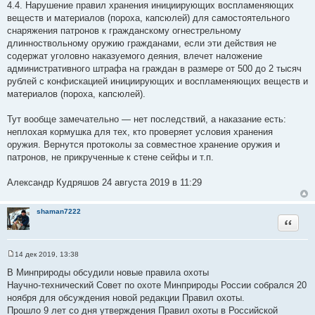
4.4. Нарушение правил хранения инициирующих воспламеняющих
веществ и материалов (пороха, капсюлей) для самостоятельного
снаряжения патронов к гражданскому огнестрельному
длинноствольному оружию гражданами, если эти действия не
содержат уголовно наказуемого деяния, влечет наложение
административного штрафа на граждан в размере от 500 до 2 тысяч
рублей с конфискацией инициирующих и воспламеняющих веществ и
материалов (пороха, капсюлей).
Тут вообще замечательно — нет последствий, а наказание есть:
неплохая кормушка для тех, кто проверяет условия хранения
оружия. Вернутся протоколы за совместное хранение оружия и
патронов, не прикрученные к стене сейфы и т.п.
Александр Кудряшов 24 августа 2019 в 11:29
shaman7222
Цитата
14 дек 2019, 13:38
С
о
В Минприроды обсудили новые правила охоты
о
Научно-технический Совет по охоте Минприроды России собрался 20
б
щ
ноября для обсуждения новой редакции Правил охоты.
е
Прошло 9 лет со дня утверждения Правил охоты в Российской
н