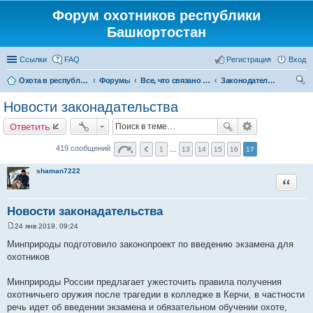
Форум охотников республики
Башкортостан
Ссылки
FAQ
Регистрация
Вход
Охота в республике Башкортостан
Форумы
Все, что связано с охотой
Законодательство
ои
Новости законадательства
ск
Ответить
419 сообщений
1
…
13
14
15
16
17
shaman7222
Цитата
Новости законадательства
24 янв 2019, 09:24
С
о
Минприроды подготовило законопроект по введению экзамена для
о
охотников
б
щ
е
Минприроды России предлагает ужесточить правила получения
н
и
охотничьего оружия после трагедии в колледже в Керчи, в частности
е
речь идет об введении экзамена и обязательном обучении охоте,