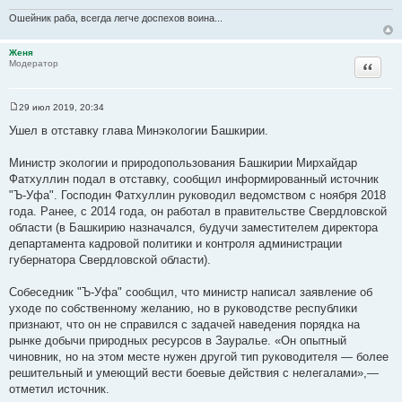
Ошейник раба, всегда легче доспехов воина...
Женя
Цитата
Модератор
29 июл 2019, 20:34
С
о
Ушел в отставку глава Минэкологии Башкирии.
о
б
щ
Министр экологии и природопользования Башкирии Мирхайдар
е
Фатхуллин подал в отставку, сообщил информированный источник
н
и
"Ъ-Уфа". Господин Фатхуллин руководил ведомством с ноября 2018
е
года. Ранее, с 2014 года, он работал в правительстве Свердловской
области (в Башкирию назначался, будучи заместителем директора
департамента кадровой политики и контроля администрации
губернатора Свердловской области).
Собеседник "Ъ-Уфа" сообщил, что министр написал заявление об
уходе по собственному желанию, но в руководстве республики
признают, что он не справился с задачей наведения порядка на
рынке добычи природных ресурсов в Зауралье. «Он опытный
чиновник, но на этом месте нужен другой тип руководителя — более
решительный и умеющий вести боевые действия с нелегалами»,—
отметил источник.