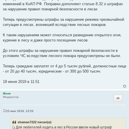
щ
изменений в КоАП РФ. Поправки дополняют статью 8.32 о штрафах
е
за нарушение правил пожарной безопасности в лесах
н
и
е
Теперь предусмотрены штрафы за нарушение режима чрезвычайной
ситуации в лесах, возникшей вследствие лесных пожаров.
К таким нарушениям может относиться разведение открытого огня,
курение в лесу и даже просто посещение лесов.
До этого штрафы за нарушение правил пожарной безопасности в
условиях ЧС вследствие лесного пожара предусмотрены не были.
Теперь граждане заплатят от 4 до 5 тысяч рублей, должностные лица
- от 20 до 40 тысяч, юридические - от 300 до 500 тысяч.
19 июня 2019 в 11:51
Женя
Цитата
Модератор
23 июн 2019, 13:53
С
о
о
shaman7222 писал(а):
б
Для любителей ходить в лес в России ввели новый штраф
щ