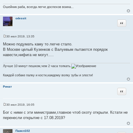
Ошейник раба, всегда легче доспехов воина...
odessit
Цитата
30 июл 2019, 13:35
С
о
Можно подумать каму то легче стало.
о
В Москве целый Кузенков с Валуевым пытаются порядок
б
щ
навести,нифига не могут.....
е
н
и
Лучше 10 минут пешком,чем 2 часа толкать.
е
Каждой собаке палку и кости,каждому волку зубы и злости!
Ринат
Цитата
30 июл 2019, 16:05
С
о
Бог с ними с эти министрами,главное чтоб охоту открыли. Кстати не
о
перенесли открытие с 17.08.2019?
б
щ
е
н
Павел102
и