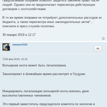
Предлагаемые поправки позволят защитить законное право тысяч
людей. Однако они не предполагают пересмотра действующих
договоров с охотхозяйствами.
В то же время поправки не потребуют дополнительных расходов из
бюджета, а также пересмотра иных законодательных актов", -
пояснили в пресс-службе политика.
30 января 2019 в 12:17
shaman7222
Цитата
09 фев 2019, 10:10
С
о
Вольерная охота может быть легализована
о
б
щ
Законопроект в ближайшее время рассмотрят в Госдуме.
е
н
и
е
Инициировать легализацию вольерной охоты взялись двое
высокопоставленных чиновников.
Это первый заместитель председателя комитета по экологии и