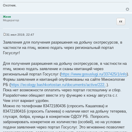
т
Охотник.
а
т
Женя
ы
Цитата
Модератор
31 июл 2019, 22:47
С
о
Заявления для получения разрешения на добычу охотресурсов, в
о
частности на птиц, можно подать через региональный портал
б
щ
Госуслуг!
е
н
и
Для получения разрешения на добычу охотресурсов, в частности на
е
птиц, можно подать заявление и сканы квитанций через
региональный портал Госуслуг (
https://www.gosuslugi.ru/337425/1/info
).
Формы заявления и квитанций опубликованы на сайте Минэкологии
РБ (
https://ecology.bashkortostan.ru/documents/active/222.
.).
Пока нет возможности оплатить через портал госпошлину и сбор.
Разработчики обещают ввести эту функцию к концу августа с.г.
Чем этот вариант удобен.
Можно по телефонам 83472180436 (спросить Кашапова) и
83472180416 (спросить Галеева) о наличии квот на добычу тетерева,
глухаря, бобра, куницы в конкретном ОДОУ РБ. Попросить
забронировать конкретное их количество (особей), но на условии
подачи заявления через портал Госуслуг. Это мгновенно позволяет