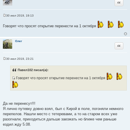
Цитата
е
30 июл 2019, 19:13
С
о
о
Говорят что просят открытие перенести на 1 октября
б
щ
е
н
Олег
и
Цитата
е
30 июл 2019, 23:21
С
о
о
Павел102 писал(а):
б
щ
Говорят что просят открытие перенести на 1 октября
е
И
н
и
с
е
т
о
ч
Да не перенесут!!!
н
Я лично путевку довно взял, был с Кирой в поле, погоняли немного
и
перепелов. Нашли место с тетеревами, а то на старом всех уже
к
разогнали, приходиться дальше заезжать но ближе чем раньше
ц
ездил.жду 5.08.
и