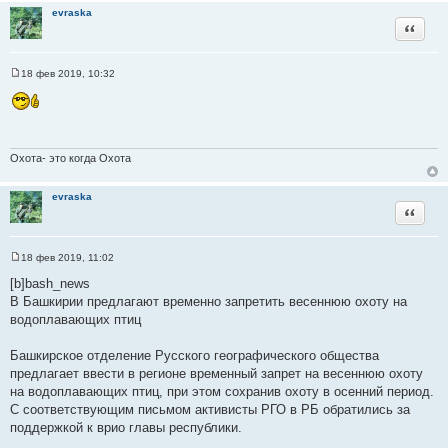
evraska
Цитата
18 фев 2019, 10:32
С
о
о
б
щ
е
н
Охота- это когда Охота
и
е
evraska
Цитата
18 фев 2019, 11:02
С
о
[b]bash_news
о
В Башкирии предлагают временно запретить весеннюю охоту на
б
щ
водоплавающих птиц
е
⠀⠀⠀
н
и
Башкирское отделение Русского географического общества
е
предлагает ввести в регионе временный запрет на весеннюю охоту
на водоплавающих птиц, при этом сохранив охоту в осенний период.
С соответствующим письмом активисты РГО в РБ обратились за
поддержкой к врио главы республики.