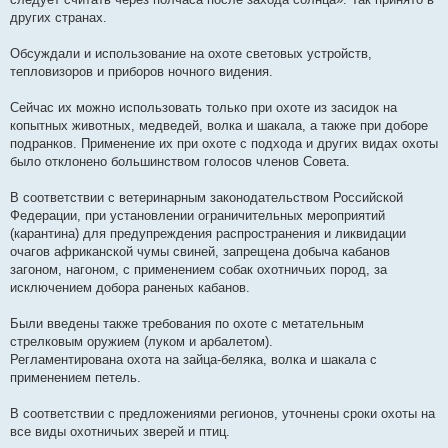
других странах.
Обсуждали и использование на охоте световых устройств,
тепловизоров и приборов ночного видения.
Сейчас их можно использовать только при охоте из засидок на
копытных животных, медведей, волка и шакала, а также при доборе
подранков. Применение их при охоте с подхода и других видах охоты
было отклонено большинством голосов членов Совета.
В соответствии с ветеринарным законодательством Российской
Федерации, при установлении ограничительных мероприятий
(карантина) для предупреждения распространения и ликвидации
очагов африканской чумы свиней, запрещена добыча кабанов
загоном, нагоном, с применением собак охотничьих пород, за
исключением добора раненых кабанов.
Были введены также требования по охоте с метательным
стрелковым оружием (луком и арбалетом).
Регламентирована охота на зайца-беляка, волка и шакала с
применением петель.
В соответствии с предложениями регионов, уточнены сроки охоты на
все виды охотничьих зверей и птиц.