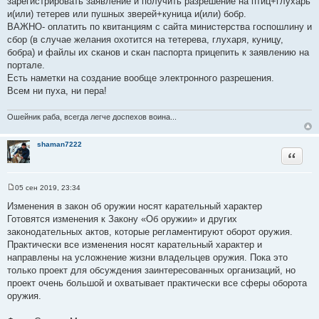
зарегистрировать заявление и получить разрешение на птиц+глухарь
и(или) тетерев или пушных зверей+куница и(или) бобр.
ВАЖНО- оплатить по квитанциям с сайта министерства госпошлину и
сбор (в случае желания охотится на тетерева, глухаря, куницу,
бобра) и файлы их сканов и скан паспорта прицепить к заявлению на
портале.
Есть наметки на создание вообще электронного разрешения.
Всем ни пуха, ни пера!
Ошейник раба, всегда легче доспехов воина...
shaman7222
Цитата
05 сен 2019, 23:34
С
о
Изменения в закон об оружии носят карательный характер
о
Готовятся изменения к Закону «Об оружии» и других
б
щ
законодательных актов, которые регламентируют оборот оружия.
е
Практически все изменения носят карательный характер и
н
и
направлены на усложнение жизни владельцев оружия. Пока это
е
только проект для обсуждения заинтересованных организаций, но
проект очень большой и охватывает практически все сферы оборота
оружия.