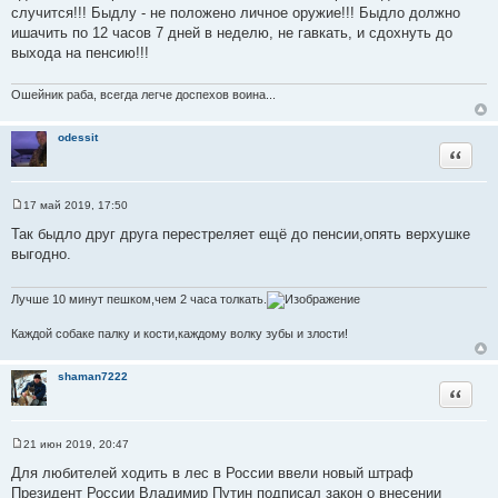
щ
случится!!! Быдлу - не положено личное оружие!!! Быдло должно
е
ишачить по 12 часов 7 дней в неделю, не гавкать, и сдохнуть до
н
и
выхода на пенсию!!!
е
Ошейник раба, всегда легче доспехов воина...
odessit
Цитата
17 май 2019, 17:50
С
о
Так быдло друг друга перестреляет ещё до пенсии,опять верхушке
о
выгодно.
б
щ
е
н
Лучше 10 минут пешком,чем 2 часа толкать.
и
е
Каждой собаке палку и кости,каждому волку зубы и злости!
shaman7222
Цитата
21 июн 2019, 20:47
С
о
Для любителей ходить в лес в России ввели новый штраф
о
Президент России Владимир Путин подписал закон о внесении
б