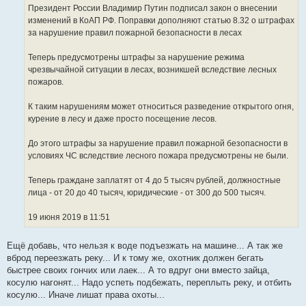
И
е
Президент России Владимир Путин подписал закон о внесении
н
с
изменений в КоАП РФ. Поправки дополняют статью 8.32 о штрафах
и
т
е
за нарушение правил пожарной безопасности в лесах
о
ч
Теперь предусмотрены штрафы за нарушение режима
н
чрезвычайной ситуации в лесах, возникшей вследствие лесных
и
пожаров.
к
ц
К таким нарушениям может относиться разведение открытого огня,
и
курение в лесу и даже просто посещение лесов.
т
а
До этого штрафы за нарушение правил пожарной безопасности в
т
условиях ЧС вследствие лесного пожара предусмотрены не были.
ы
Теперь граждане заплатят от 4 до 5 тысяч рублей, должностные
лица - от 20 до 40 тысяч, юридические - от 300 до 500 тысяч.
19 июня 2019 в 11:51
Ещё добавь, что нельзя к воде подъезжать на машине... А так же
вброд переезжать реку... И к тому же, охотник должен бегать
быстрее своих гончих или лаек... А то вдруг они вместо зайца,
косулю нагонят... Надо успеть подбежать, переплыть реку, и отбить
косулю... Иначе лишат права охоты...