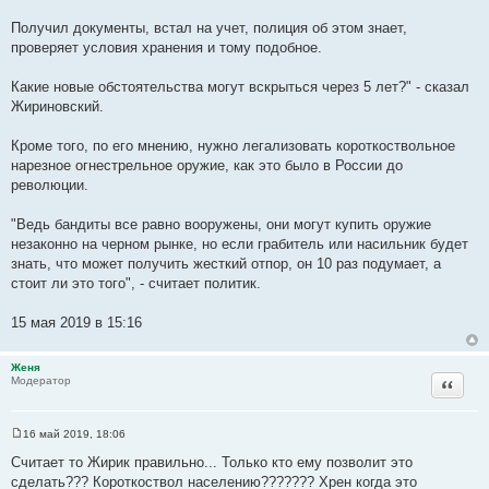
Получил документы, встал на учет, полиция об этом знает,
проверяет условия хранения и тому подобное.
Какие новые обстоятельства могут вскрыться через 5 лет?" - сказал
Жириновский.
Кроме того, по его мнению, нужно легализовать короткоствольное
нарезное огнестрельное оружие, как это было в России до
революции.
"Ведь бандиты все равно вооружены, они могут купить оружие
незаконно на черном рынке, но если грабитель или насильник будет
знать, что может получить жесткий отпор, он 10 раз подумает, а
стоит ли это того", - считает политик.
15 мая 2019 в 15:16
Женя
Цитата
Модератор
16 май 2019, 18:06
С
о
Считает то Жирик правильно... Только кто ему позволит это
о
сделать??? Короткоствол населению??????? Хрен когда это
б