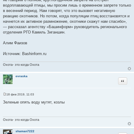
водоплавающей птицы, мы просим лишь о временном запрете только
в весенний период. Нам говорят, что это вызовет негативную
реакцию охотников. Но потом, когда популяции птиц восстановятся и
начнется их активное размножение, охотники скажут нам спасибо»,
— рассказал агентству «Башинформ» руководитель регионального
отделения РГО Камиль Зиганшин.
⠀⠀⠀
Алим Фаизов
Источник: Bashinform.ru
Охота- это когда Охота
evraska
Цитата
18 фев 2019, 11:03
С
о
Зеленые опять воду мутят, козлы
о
б
щ
е
н
Охота- это когда Охота
и
е
shaman7222