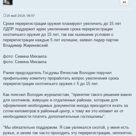
Цитата
16 май 2019, 08:57
С
о
Сроки перерегистрации оружия планируют увеличить до 15 лет
о
ЛДПР поддержит идею увеличения срока перерегистрации
б
щ
охотничьего оружия до 15 лет, так как нынешние условия о
е
перерегистрации каждые 5 лет излишни, заявил лидер партии
н
и
Владимир Жириновский.
е
фото: Семина Михаила
фото: Семина Михаила
Ранее председатель Госдумы Вячеслав Володин поручил
профильному комитету проработать вопрос увеличения срока
перерегистрации охотничьего оружия с 5 до 15 лет.
Как пояснил Володин журналистам, "принятие такого решения важно
для охотников, живущих в отдаленных районах, которым для
оформления необходимых документов иногда приходится ехать за
сотни километров в районный центр, к тому же это избавит их от
необходимости платить дополнительные госпошлины".
"Мы обязательно поддержим. Я сам увлекался охотой, у меня есть
ружье, и зачем так часто проходить эту перерегистрацию, непонятно.