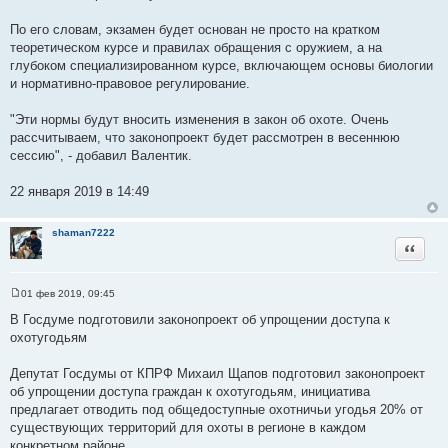
По его словам, экзамен будет основан не просто на кратком
теоретическом курсе и правилах обращения с оружием, а на
глубоком специализированном курсе, включающем основы биологии
и нормативно-правовое регулирование.
"Эти нормы будут вносить изменения в закон об охоте. Очень
рассчитываем, что законопроект будет рассмотрен в весеннюю
сессию", - добавил Валентик.
22 января 2019 в 14:49
shaman7222
Цитата
01 фев 2019, 09:45
С
о
В Госдуме подготовили законопроект об упрощении доступа к
о
охотугодьям
б
щ
е
Депутат Госдумы от КПРФ Михаил Щапов подготовил законопроект
н
и
об упрощении доступа граждан к охотугодьям, инициатива
е
предлагает отводить под общедоступные охотничьи угодья 20% от
существующих территорий для охоты в регионе в каждом
конкретном районе.