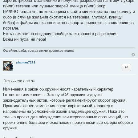
зарегистрировать заявление и получить разрешение на птиц+глухарь
и(или) тетерев или пушных зверей+куница и(или) бобр.
ВАЖНО- оплатить по квитанциям с сайта министерства госпошлину и
сбор (в случае желания охотится на тетерева, глухаря, куницу,
бобра) и файлы их сканов и скан паспорта прицепить к заявлению на
портале.
Есть наметки на создание вообще электронного разрешения.
Всем ни пуха, ни пера!
Ошейник раба, всегда легче доспехов воина...
shaman7222
Цитата
05 сен 2019, 23:34
С
о
Изменения в закон об оружии носят карательный характер
о
Готовятся изменения к Закону «Об оружии» и других
б
щ
законодательных актов, которые регламентируют оборот оружия.
е
Практически все изменения носят карательный характер и
н
и
направлены на усложнение жизни владельцев оружия. Пока это
е
только проект для обсуждения заинтересованных организаций, но
проект очень большой и охватывает практически все сферы оборота
оружия.