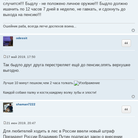
щ
случится!!! Быдлу - не положено личное оружие!!! Быдло должно
е
ишачить по 12 часов 7 дней в неделю, не гавкать, и сдохнуть до
н
и
выхода на пенсию!!!
е
Ошейник раба, всегда легче доспехов воина...
odessit
Цитата
17 май 2019, 17:50
С
о
Так быдло друг друга перестреляет ещё до пенсии,опять верхушке
о
выгодно.
б
щ
е
н
Лучше 10 минут пешком,чем 2 часа толкать.
и
е
Каждой собаке палку и кости,каждому волку зубы и злости!
shaman7222
Цитата
21 июн 2019, 20:47
С
о
Для любителей ходить в лес в России ввели новый штраф
о
Президент России Владимир Путин подписал закон о внесении
б