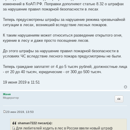
щ
изменений в КоАП РФ. Поправки дополняют статью 8.32 о штрафах
е
за нарушение правил пожарной безопасности в лесах
н
и
е
Теперь предусмотрены штрафы за нарушение режима чрезвычайной
ситуации в лесах, возникшей вследствие лесных пожаров.
К таким нарушениям может относиться разведение открытого огня,
курение в лесу и даже просто посещение лесов.
До этого штрафы за нарушение правил пожарной безопасности в
условиях ЧС вследствие лесного пожара предусмотрены не были.
Теперь граждане заплатят от 4 до 5 тысяч рублей, должностные лица
- от 20 до 40 тысяч, юридические - от 300 до 500 тысяч.
19 июня 2019 в 11:51
Женя
Цитата
Модератор
23 июн 2019, 13:53
С
о
о
shaman7222 писал(а):
б
Для любителей ходить в лес в России ввели новый штраф
щ