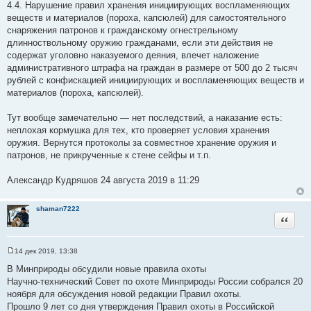
4.4. Нарушение правил хранения инициирующих воспламеняющих
веществ и материалов (пороха, капсюлей) для самостоятельного
снаряжения патронов к гражданскому огнестрельному
длинноствольному оружию гражданами, если эти действия не
содержат уголовно наказуемого деяния, влечет наложение
административного штрафа на граждан в размере от 500 до 2 тысяч
рублей с конфискацией инициирующих и воспламеняющих веществ и
материалов (пороха, капсюлей).
Тут вообще замечательно — нет последствий, а наказание есть:
неплохая кормушка для тех, кто проверяет условия хранения
оружия. Вернутся протоколы за совместное хранение оружия и
патронов, не прикрученные к стене сейфы и т.п.
Александр Кудряшов 24 августа 2019 в 11:29
shaman7222
Цитата
14 дек 2019, 13:38
С
о
В Минприроды обсудили новые правила охоты
о
Научно-технический Совет по охоте Минприроды России собрался 20
б
щ
ноября для обсуждения новой редакции Правил охоты.
е
Прошло 9 лет со дня утверждения Правил охоты в Российской
н