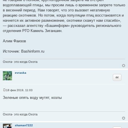
водоплавающей птицы, мы просим лишь о временном запрете только
в весенний период. Нам говорят, что это вызовет негативную
реакцию охотников. Но потом, когда популяции птиц восстановятся и
начнется их активное размножение, охотники скажут нам спасибо»,
— рассказал агентству «Башинформ» руководитель регионального
отделения РГО Камиль Зиганшин.
⠀⠀⠀
Алим Фаизов
Источник: Bashinform.ru
Охота- это когда Охота
evraska
Цитата
18 фев 2019, 11:03
С
о
Зеленые опять воду мутят, козлы
о
б
щ
е
н
Охота- это когда Охота
и
е
shaman7222