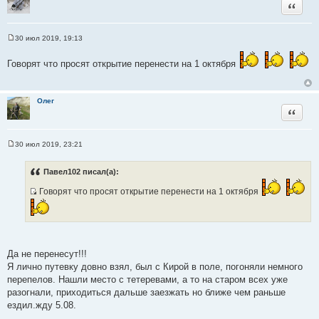
Цитата
е
30 июл 2019, 19:13
С
о
о
Говорят что просят открытие перенести на 1 октября
б
щ
е
н
Олег
и
Цитата
е
30 июл 2019, 23:21
С
о
о
Павел102 писал(а):
б
щ
Говорят что просят открытие перенести на 1 октября
е
И
н
и
с
е
т
о
ч
Да не перенесут!!!
н
Я лично путевку довно взял, был с Кирой в поле, погоняли немного
и
перепелов. Нашли место с тетеревами, а то на старом всех уже
к
разогнали, приходиться дальше заезжать но ближе чем раньше
ц
ездил.жду 5.08.
и