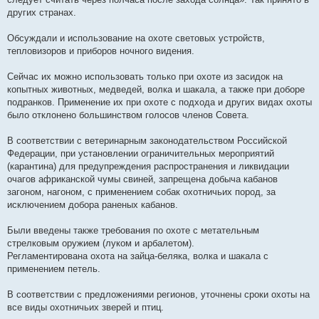
других странах.
Обсуждали и использование на охоте световых устройств,
тепловизоров и приборов ночного видения.
Сейчас их можно использовать только при охоте из засидок на
копытных животных, медведей, волка и шакала, а также при доборе
подранков. Применение их при охоте с подхода и других видах охоты
было отклонено большинством голосов членов Совета.
В соответствии с ветеринарным законодательством Российской
Федерации, при установлении ограничительных мероприятий
(карантина) для предупреждения распространения и ликвидации
очагов африканской чумы свиней, запрещена добыча кабанов
загоном, нагоном, с применением собак охотничьих пород, за
исключением добора раненых кабанов.
Были введены также требования по охоте с метательным
стрелковым оружием (луком и арбалетом).
Регламентирована охота на зайца-беляка, волка и шакала с
применением петель.
В соответствии с предложениями регионов, уточнены сроки охоты на
все виды охотничьих зверей и птиц.