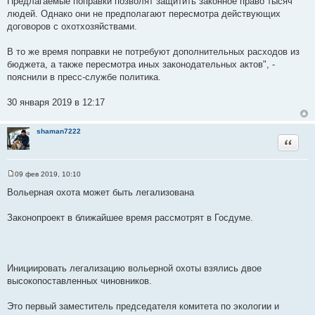
Предлагаемые поправки позволят защитить законное право тысяч
людей. Однако они не предполагают пересмотра действующих
договоров с охотхозяйствами.
В то же время поправки не потребуют дополнительных расходов из
бюджета, а также пересмотра иных законодательных актов", -
пояснили в пресс-службе политика.
30 января 2019 в 12:17
shaman7222
Цитата
09 фев 2019, 10:10
С
о
Вольерная охота может быть легализована
о
б
щ
Законопроект в ближайшее время рассмотрят в Госдуме.
е
н
и
е
Инициировать легализацию вольерной охоты взялись двое
высокопоставленных чиновников.
Это первый заместитель председателя комитета по экологии и