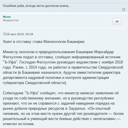
Ошейник раба, всегда легче доспехов воина...
Женя
Цитата
Модератор
29 июл 2019, 20:34
С
о
Ушел в отставку глава Минэкологии Башкирии.
о
б
щ
Министр экологии и природопользования Башкирии Мирхайдар
е
Фатхуллин подал в отставку, сообщил информированный источник
н
и
"Ъ-Уфа". Господин Фатхуллин руководил ведомством с ноября 2018
е
года. Ранее, с 2014 года, он работал в правительстве Свердловской
области (в Башкирию назначался, будучи заместителем директора
департамента кадровой политики и контроля администрации
губернатора Свердловской области).
Собеседник "Ъ-Уфа" сообщил, что министр написал заявление об
уходе по собственному желанию, но в руководстве республики
признают, что он не справился с задачей наведения порядка на
рынке добычи природных ресурсов в Зауралье. «Он опытный
чиновник, но на этом месте нужен другой тип руководителя — более
решительный и умеющий вести боевые действия с нелегалами»,—
отметил источник.