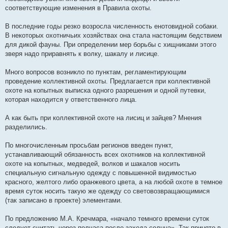
соответствующие изменения в Правила охоты.
В последние годы резко возросла численность енотовидной собаки.
В некоторых охотничьих хозяйствах она стала настоящим бедствием
для дикой фауны. При определении мер борьбы с хищниками этого
зверя надо приравнять к волку, шакалу и лисице.
Много вопросов возникло по пунктам, регламентирующим
проведение коллективной охоты. Предлагается при коллективной
охоте на копытных выписка одного разрешения и одной путевки,
которая находится у ответственного лица.
А как быть при коллективной охоте на лисиц и зайцев? Мнения
разделились.
По многочисленным просьбам регионов введен пункт,
устанавливающий обязанность всех охотников на коллективной
охоте на копытных, медведей, волков и шакалов носить
специальную сигнальную одежду с повышенной видимостью
красного, желтого либо оранжевого цвета, а на любой охоте в темное
время суток носить такую же одежду со световозвращающимися
(так записано в проекте) элементами.
По предложению М.А. Кречмара, «начало темного времени суток
следует считать через полчаса после захода солнца». Так принято в