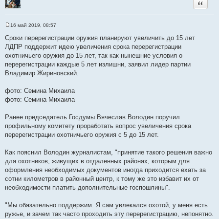
Цитата
16 май 2019, 08:57
С
о
Сроки перерегистрации оружия планируют увеличить до 15 лет
о
ЛДПР поддержит идею увеличения срока перерегистрации
б
щ
охотничьего оружия до 15 лет, так как нынешние условия о
е
перерегистрации каждые 5 лет излишни, заявил лидер партии
н
и
Владимир Жириновский.
е
фото: Семина Михаила
фото: Семина Михаила
Ранее председатель Госдумы Вячеслав Володин поручил
профильному комитету проработать вопрос увеличения срока
перерегистрации охотничьего оружия с 5 до 15 лет.
Как пояснил Володин журналистам, "принятие такого решения важно
для охотников, живущих в отдаленных районах, которым для
оформления необходимых документов иногда приходится ехать за
сотни километров в районный центр, к тому же это избавит их от
необходимости платить дополнительные госпошлины".
"Мы обязательно поддержим. Я сам увлекался охотой, у меня есть
ружье, и зачем так часто проходить эту перерегистрацию, непонятно.