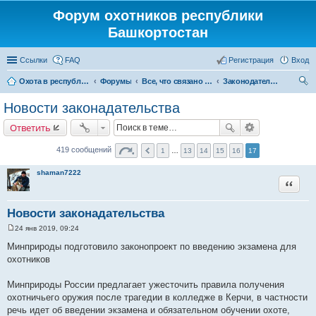
Форум охотников республики
Башкортостан
Ссылки
FAQ
Регистрация
Вход
Охота в республике Башкортостан
Форумы
Все, что связано с охотой
Законодательство
ои
Новости законадательства
ск
Ответить
419 сообщений
1
…
13
14
15
16
17
shaman7222
Цитата
Новости законадательства
24 янв 2019, 09:24
С
о
Минприроды подготовило законопроект по введению экзамена для
о
охотников
б
щ
е
Минприроды России предлагает ужесточить правила получения
н
и
охотничьего оружия после трагедии в колледже в Керчи, в частности
е
речь идет об введении экзамена и обязательном обучении охоте,