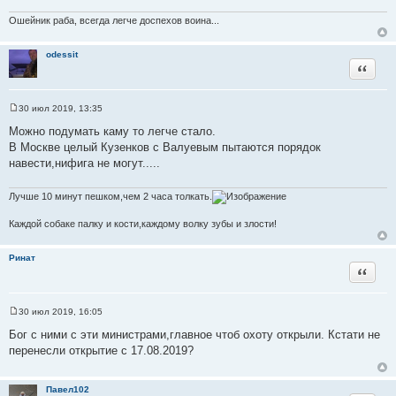
Ошейник раба, всегда легче доспехов воина...
odessit
Цитата
30 июл 2019, 13:35
С
о
Можно подумать каму то легче стало.
о
В Москве целый Кузенков с Валуевым пытаются порядок
б
щ
навести,нифига не могут.....
е
н
и
Лучше 10 минут пешком,чем 2 часа толкать.
е
Каждой собаке палку и кости,каждому волку зубы и злости!
Ринат
Цитата
30 июл 2019, 16:05
С
о
Бог с ними с эти министрами,главное чтоб охоту открыли. Кстати не
о
перенесли открытие с 17.08.2019?
б
щ
е
н
Павел102
и