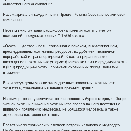
общественного обсуждения.
Рассматривался каждый пункт Правил. Члены Совета вносили свои
замечания.
Первым пунктом дана расшифровка понятия охоты с учетом
положений, предусмотренных ФЗ «Об охоте».
«Охота — деятельность, связанная с поиском, выслеживанием,
преследованием охотничьих ресурсов, их добычей, первичной
переработкой и транспортировкой. К охоте приравнивается
нахождение в охотничьих угодьях физических лиц с орудиями охоты
и (или) продукцией охоты, собаками охотничьих пород, ловчими
птицами».
Были обсуждены многие злободневные проблемы охотничьего
хозяйства, требующие изменения прежних Правил.
Например, резко увеличивается численность бурого медведя. Запрет
зимней охоты и снижения охотничьего пресса на него постепенно
привело к появлению медведей, не боящихся человека, а также
агрессивно настроенных к нему.
Растет число трагических случаев встречи человека с медведем.
Необходимо увеличить квоты добычи медведя и ввести