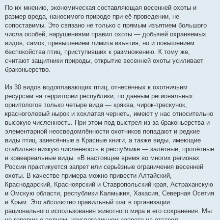
По их мнению, экономическая составляющая весенней охоты и
размер вреда, наносимого природе при её проведении, не
сопоставимы. Это связано не только с прямым изъятием большого
числа особей, нарушениями правил охоты — добычей охраняемых
видов, самок, превышением лимита изъятия, но и повышением
беспокойства птиц, приступивших к размножению. К тому же,
считают защитники природы, открытие весенней охоты усиливает
браконьерство.
Из 30 видов водоплавающих птиц, отнесённых к охотничьим
ресурсам на территории республики, по данным региональных
орнитологов только четыре вида — кряква, чирок-трескунок,
красноголовый нырок и хохлатая чернеть, имеют у нас относительно
высокую численность. При этом под выстрел из-за браконьерства и
элементарной неосведомлённости охотников попадают и редкие
виды птиц, занесённые в Красные книги, а также виды, имеющие
стабильно низкую численность в республике — залётные, пролётные
и краеареальные виды. «В настоящее время во многих регионах
России практикуется запрет или серьёзные ограничения весенней
охоты. В качестве примера можно привести Алтайский,
Краснодарский, Красноярский и Ставропольский края, Астраханскую
и Омскую области, республики Калмыкия, Хакасия, Северная Осетия
и Крым. Это абсолютно правильный шаг в организации
рационального использования животного мира и его сохранения. Мы
не говорим о полном, круглогодичном запрете на отстрел