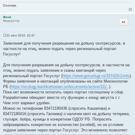
т
Охотник.
а
т
Женя
ы
Цитата
Модератор
31 июл 2019, 22:47
С
о
Заявления для получения разрешения на добычу охотресурсов, в
о
частности на птиц, можно подать через региональный портал
б
щ
Госуслуг!
е
н
и
Для получения разрешения на добычу охотресурсов, в частности на
е
птиц, можно подать заявление и сканы квитанций через
региональный портал Госуслуг (
https://www.gosuslugi.ru/337425/1/info
).
Формы заявления и квитанций опубликованы на сайте Минэкологии
РБ (
https://ecology.bashkortostan.ru/documents/active/222.
.).
Пока нет возможности оплатить через портал госпошлину и сбор.
Разработчики обещают ввести эту функцию к концу августа с.г.
Чем этот вариант удобен.
Можно по телефонам 83472180436 (спросить Кашапова) и
83472180416 (спросить Галеева) о наличии квот на добычу тетерева,
глухаря, бобра, куницы в конкретном ОДОУ РБ. Попросить
забронировать конкретное их количество (особей), но на условии
подачи заявления через портал Госуслуг. Это мгновенно позволяет