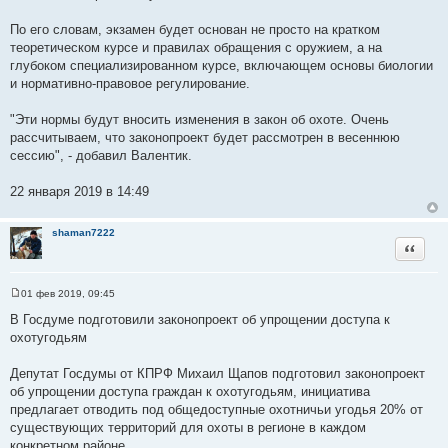
По его словам, экзамен будет основан не просто на кратком
теоретическом курсе и правилах обращения с оружием, а на
глубоком специализированном курсе, включающем основы биологии
и нормативно-правовое регулирование.
"Эти нормы будут вносить изменения в закон об охоте. Очень
рассчитываем, что законопроект будет рассмотрен в весеннюю
сессию", - добавил Валентик.
22 января 2019 в 14:49
shaman7222
Цитата
01 фев 2019, 09:45
С
о
В Госдуме подготовили законопроект об упрощении доступа к
о
охотугодьям
б
щ
е
Депутат Госдумы от КПРФ Михаил Щапов подготовил законопроект
н
и
об упрощении доступа граждан к охотугодьям, инициатива
е
предлагает отводить под общедоступные охотничьи угодья 20% от
существующих территорий для охоты в регионе в каждом
конкретном районе.