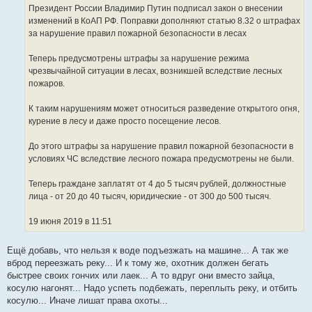
И
е
Президент России Владимир Путин подписал закон о внесении
н
с
изменений в КоАП РФ. Поправки дополняют статью 8.32 о штрафах
и
т
е
за нарушение правил пожарной безопасности в лесах
о
ч
Теперь предусмотрены штрафы за нарушение режима
н
чрезвычайной ситуации в лесах, возникшей вследствие лесных
и
пожаров.
к
ц
К таким нарушениям может относиться разведение открытого огня,
и
курение в лесу и даже просто посещение лесов.
т
а
До этого штрафы за нарушение правил пожарной безопасности в
т
условиях ЧС вследствие лесного пожара предусмотрены не были.
ы
Теперь граждане заплатят от 4 до 5 тысяч рублей, должностные
лица - от 20 до 40 тысяч, юридические - от 300 до 500 тысяч.
19 июня 2019 в 11:51
Ещё добавь, что нельзя к воде подъезжать на машине... А так же
вброд переезжать реку... И к тому же, охотник должен бегать
быстрее своих гончих или лаек... А то вдруг они вместо зайца,
косулю нагонят... Надо успеть подбежать, переплыть реку, и отбить
косулю... Иначе лишат права охоты...