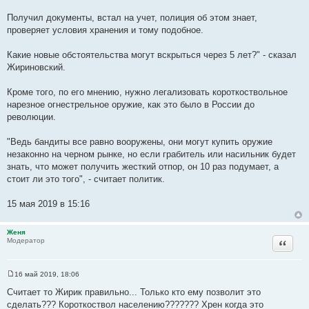
Получил документы, встал на учет, полиция об этом знает,
проверяет условия хранения и тому подобное.
Какие новые обстоятельства могут вскрыться через 5 лет?" - сказал
Жириновский.
Кроме того, по его мнению, нужно легализовать короткоствольное
нарезное огнестрельное оружие, как это было в России до
революции.
"Ведь бандиты все равно вооружены, они могут купить оружие
незаконно на черном рынке, но если грабитель или насильник будет
знать, что может получить жесткий отпор, он 10 раз подумает, а
стоит ли это того", - считает политик.
15 мая 2019 в 15:16
Женя
Цитата
Модератор
16 май 2019, 18:06
С
о
Считает то Жирик правильно... Только кто ему позволит это
о
сделать??? Короткоствол населению??????? Хрен когда это
б