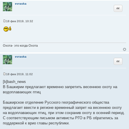
evraska
Цитата
18 фев 2019, 10:32
С
о
о
б
щ
е
н
Охота- это когда Охота
и
е
evraska
Цитата
18 фев 2019, 11:02
С
о
[b]bash_news
о
В Башкирии предлагают временно запретить весеннюю охоту на
б
щ
водоплавающих птиц
е
⠀⠀⠀
н
и
Башкирское отделение Русского географического общества
е
предлагает ввести в регионе временный запрет на весеннюю охоту
на водоплавающих птиц, при этом сохранив охоту в осенний период.
С соответствующим письмом активисты РГО в РБ обратились за
поддержкой к врио главы республики.