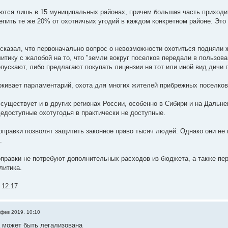
ются лишь в 15 муниципальных районах, причем большая часть приходит
епить те же 20% от охотничьих угодий в каждом конкретном районе. Это 
.
сказал, что первоначально вопрос о невозможности охотиться подняли 
литику с жалобой на то, что "земли вокруг поселков передали в пользов
опускают, либо предлагают покупать лицензии на тот или иной вид дичи 
ркивает парламентарий, охота для многих жителей прибрежных поселков
 существует и в других регионах России, особенно в Сибири и на Дальн
доступные охотугодья в практически не доступные.
правки позволят защитить законное право тысяч людей. Однако они не
.
оправки не потребуют дополнительных расходов из бюджета, а также пер
литика.
 12:17
 фев 2019, 10:10
 может быть легализована