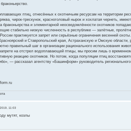
 браконьерство.
оплавающих птиц, отнесённых к охотничьим ресурсам на территории рес
ряква, чирок-трескунок, красноголовый нырок и хохлатая чернеть, имею
за браконьерства и элементарной неосведомлённости охотников попадают
ющие стабильно низкую численность в республике — залётные, пролётн
 России практикуется запрет или серьёзные ограничения весенней охоты
Красноярский и Ставропольский края, Астраханскую и Омскую области, 
ютно правильный шаг в организации рационального использования живот
запрете на отстрел водоплавающей птицы, мы просим лишь о временном з
ативную реакцию охотников. Но потом, когда популяции птиц восстановят
ибо», — рассказал агентству «Башинформ» руководитель региональног
form.ru
хота
2019, 11:03
оду мутят, козлы