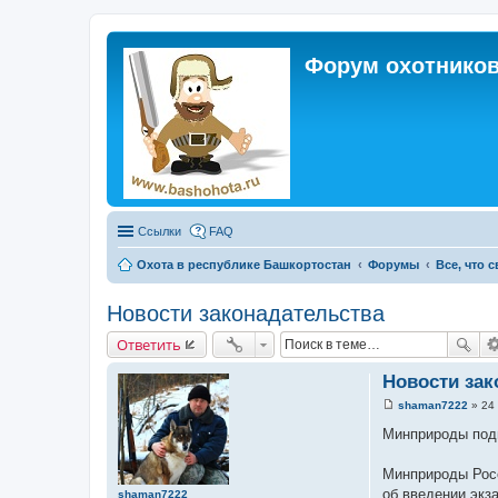
Форум охотников
Ссылки
FAQ
Охота в республике Башкортостан
Форумы
Все, что 
Новости законадательства
Ответить
Новости зак
shaman7222
»
24 
С
о
Минприроды подг
о
б
щ
Минприроды Росс
е
об введении экз
shaman7222
н