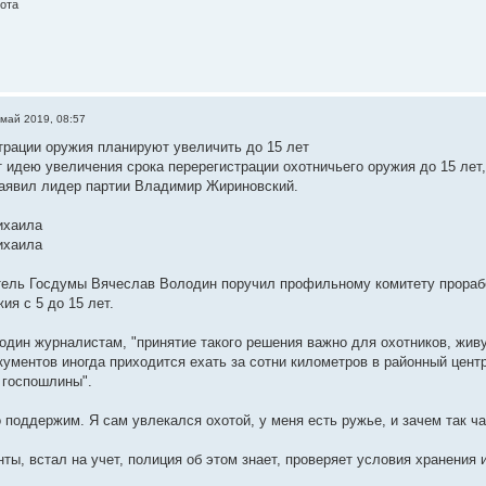
хота
 май 2019, 08:57
трации оружия планируют увеличить до 15 лет
идею увеличения срока перерегистрации охотничьего оружия до 15 лет,
заявил лидер партии Владимир Жириновский.
ихаила
ихаила
ель Госдумы Вячеслав Володин поручил профильному комитету прорабо
ия с 5 до 15 лет.
один журналистам, "принятие такого решения важно для охотников, жи
ументов иногда приходится ехать за сотни километров в районный центр,
 госпошлины".
 поддержим. Я сам увлекался охотой, у меня есть ружье, и зачем так ча
ты, встал на учет, полиция об этом знает, проверяет условия хранения 