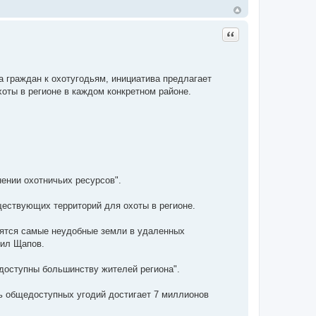
Цитата
 граждан к охотугодьям, инициатива предлагает
оты в регионе в каждом конкретном районе.
ении охотничьих ресурсов".
ществующих территорий для охоты в регионе.
дятся самые неудобные земли в удаленных
нил Щапов.
едоступны большинству жителей региона".
дь общедоступных угодий достигает 7 миллионов