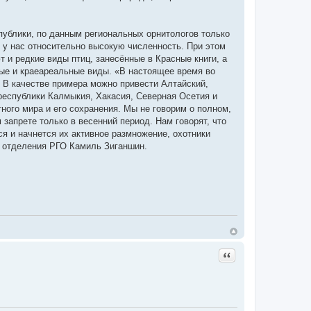
публики, по данным региональных орнитологов только
т у нас относительно высокую численность. При этом
 и редкие виды птиц, занесённые в Красные книги, а
ые и краеареальные виды. «В настоящее время во
. В качестве примера можно привести Алтайский,
республики Калмыкия, Хакасия, Северная Осетия и
ного мира и его сохранения. Мы не говорим о полном,
апрете только в весенний период. Нам говорят, что
ся и начнется их активное размножение, охотники
о отделения РГО Камиль Зиганшин.
Цитата