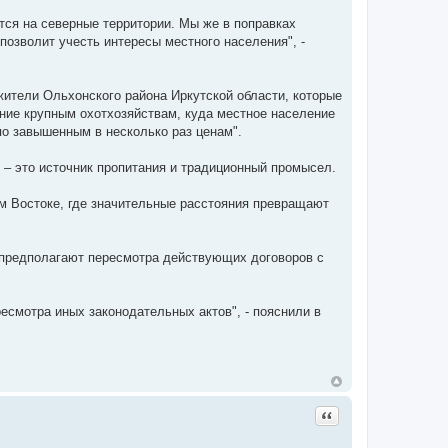
ся на северные территории. Мы же в поправках
позволит учесть интересы местного населения", -
жители Ольхонского района Иркутской области, которые
ание крупным охотхозяйствам, куда местное население
по завышенным в несколько раз ценам".
 – это источник пропитания и традиционный промысел.
ем Востоке, где значительные расстояния превращают
 предполагают пересмотра действующих договоров с
есмотра иных законодательных актов", - пояснили в
Цитата