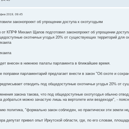
 фев 2019, 09:45
товили законопроект об упрощении доступа к охотугодьям
 от КПРФ Михаил Щапов подготовил законопроект об упрощении доступа
щедоступные охотничьи угодья 20% от существующих территорий для ох
ихаила
ихаила
удет внесен в нижнюю палаты парламента в ближайшее время.
 поправки парламентарий предлагает внести в закон "Об охоте и сохран
предписывает отводить под общедоступные охотничьи угодья 20% от су
менения закона такова, что под общедоступные охотугодья обычно отво
да добраться можно зачастую лишь на вертолете или вездеходе", - пояс
нию политика, "формально закон соблюден, но практически эти земли н
ера депутат привел опыт Иркутской области, где, по его словам, площа