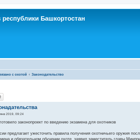
 республики Башкортостан
связано с охотой
Законодательство
онадательства
янв 2019, 09:24
отовило законопроект по введению экзамена для охотников
ии предлагает ужесточить правила получения охотничьего оружия после
амена и обязательном обучении охоте, заявил заместитель главы Минпр