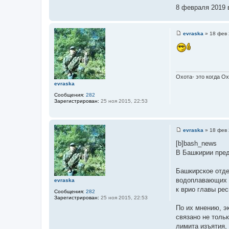
8 февраля 2019 
evraska
»
18 фев 
С
о
о
б
щ
е
н
Охота- это когда О
и
evraska
е
Сообщения:
282
Зарегистрирован:
25 ноя 2015, 22:53
evraska
»
18 фев 
С
о
[b]bash_news
о
В Башкирии пред
б
щ
⠀⠀⠀
е
Башкирское отде
н
и
водоплавающих п
evraska
е
к врио главы рес
Сообщения:
282
Зарегистрирован:
25 ноя 2015, 22:53
По их мнению, э
связано не толь
лимита изъятия,