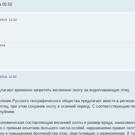
в 05:50
2019, 10:32
хота
2019, 11:02
лагают временно запретить весеннюю охоту на водоплавающих птиц
ление Русского географического общества предлагает ввести в регионе
тиц, при этом сохранив охоту в осенний период. С соответствующим п
публики.
кономическая составляющая весенней охоты и размер вреда, наносимого
ко с прямым изъятием большого числа особей, нарушениями правил ох
 но и повышением беспокойства птиц, приступивших к размножению. К т