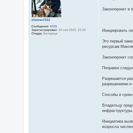
о
б
щ
Законопроект в 
е
н
и
shaman7222
е
Сообщения:
4526
Зарегистрирован:
19 ноя 2015, 22:33
Инициировать ле
Откуда:
Белорецк
Это первый заме
ресурсам Макси
Законопроект сос
Поправки следу
Разрешается раз
разрешениями и 
Способы и сроки
Владельцу предо
инфраструктуры,
Инициатива вызв
возросла числен