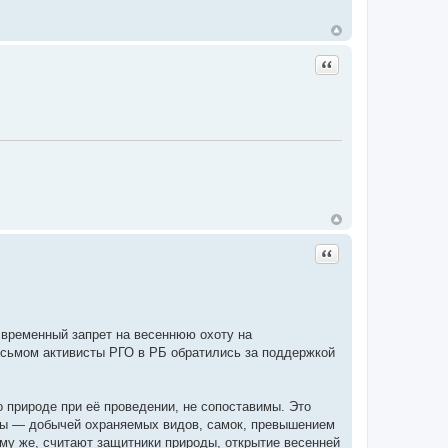
Цитата
Цитата
 временный запрет на весеннюю охоту на
исьмом активисты РГО в РБ обратились за поддержкой
 природе при её проведении, не сопоставимы. Это
оты — добычей охраняемых видов, самок, превышением
ому же, считают защитники природы, открытие весенней