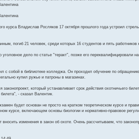
Валентина
Валентина
ого курса Владислав Росляков 17 октября прошлого года устроил стрел
нным, погиб 21 человек, среди которых 16 студентов и пять работников
 уголовное дело по статье "теракт", позже его переквалифицировали н
ил с собой в библиотеке колледжа. Он проходил обучение по обращению
легально купил ружье и патроны в магазинах.
я законопроект, который устанавливает срок действия охотничьего биле
билета", - сказал Валентик.
экзамен будет основан не просто на кратком теоретическом курсе и прав
ном курсе, включающем основы биологии и нормативно-правовое регул
т вносить изменения в закон об охоте. Очень рассчитываем, что законоп
 14:49