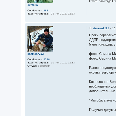
н
Охота- это когда О
и
evraska
е
Сообщения:
282
Зарегистрирован:
25 ноя 2015, 22:53
shaman7222
»
16
С
о
Сроки перерегис
о
ЛДПР поддержит 
б
щ
5 лет излишни, 
е
н
и
фото: Семина М
shaman7222
е
фото: Семина М
Сообщения:
4526
Зарегистрирован:
19 ноя 2015, 22:33
Откуда:
Белорецк
Ранее председат
охотничьего оруж
Как пояснил Вол
необходимых док
дополнительные
"Мы обязательно
Получил докумен