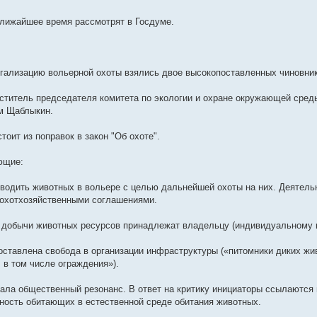
ближайшее время рассмотрят в Госдуме.
гализацию вольерной охоты взялись двое высокопоставленных чиновник
ститель председателя комитета по экологии и охране окружающей сред
м Щаблыкин.
тоит из поправок в закон "Об охоте".
ющие:
водить животных в вольере с целью дальнейшей охоты на них. Деятель
охотхозяйственными соглашениями.
 добычи животных ресурсов принадлежат владельцу (индивидуальному 
ставлена свобода в организации инфраструктуры («питомники диких жи
 в том числе ограждения»).
ала общественный резонанс. В ответ на критику инициаторы ссылаются н
ность обитающих в естественной среде обитания животных.