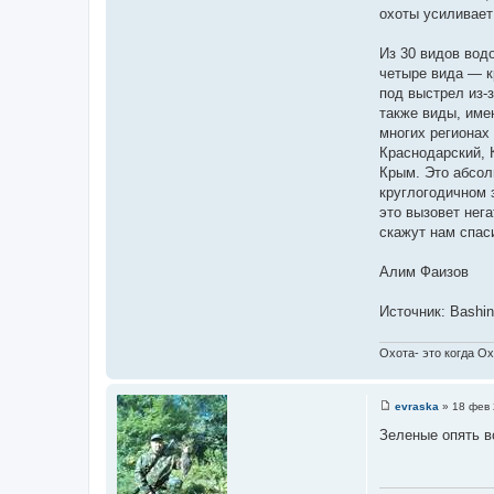
охоты усиливает
Из 30 видов вод
четыре вида — к
под выстрел из-
также виды, име
многих регионах
Краснодарский, 
Крым. Это абсол
круглогодичном 
это вызовет нег
скажут нам спас
⠀⠀⠀
Алим Фаизов
Источник: Bashin
Охота- это когда О
evraska
»
18 фев 
С
о
Зеленые опять в
о
б
щ
е