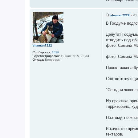
shaman7222
»
01
С
о
В Госдуме подго
о
б
щ
Депутат Госдумы
е
отводить под об
н
и
фото: Семина М
shaman7222
е
Сообщения:
4526
Зарегистрирован:
19 ноя 2015, 22:33
фото: Семина М
Откуда:
Белорецк
Проект закона б
Соответствующие
"Сегодня закон 
Но практика при
территориях, ку
Поэтому, по мне
В качестве прим
гектаров.