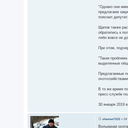
"Однако они име
предлагаем закр
пояснил депутат
Щапов также рас
обратились к по
либо вовсе не д
При этом, подче
"Такая проблема
выделенные обще
Предлагаемые по
охотхозяйствами
В то же время п
пресс-службе по
30 января 2019 в
shaman7222
»
09
С
о
Вольерная охота