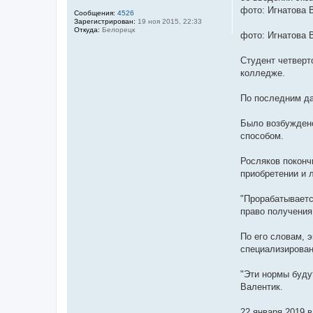
и
фото: Игнатова 
Сообщения:
4526
е
Зарегистрирован:
19 ноя 2015, 22:33
Откуда:
Белорецк
фото: Игнатова 
Студент четверт
колледже.
По последним да
Было возбуждено
способом.
Росляков поконч
приобретении и 
"Прорабатываетс
право получения 
По его словам, 
специализирован
"Эти нормы буду
Валентик.
22 января 2019 в