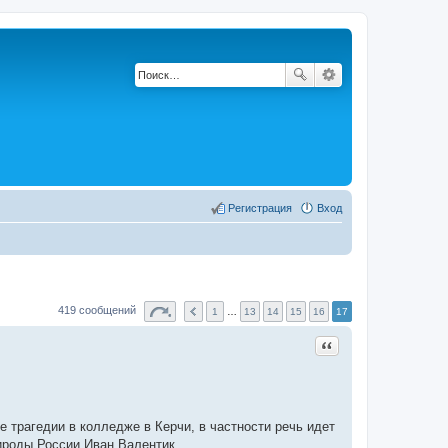
Регистрация
Вход
419 сообщений
1
…
13
14
15
16
17
Цитата
 трагедии в колледже в Керчи, в частности речь идет
ироды России Иван Валентик.