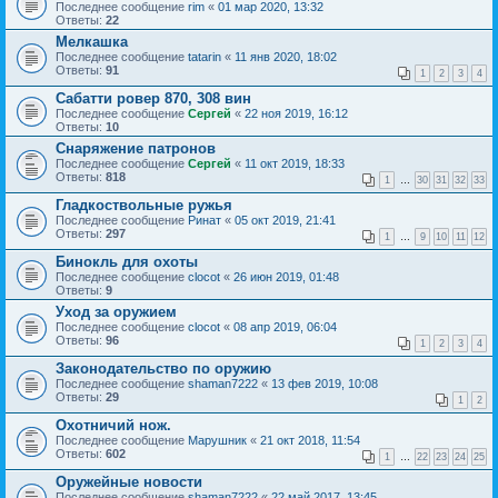
Последнее сообщение
rim
«
01 мар 2020, 13:32
Ответы:
22
Мелкашка
Последнее сообщение
tatarin
«
11 янв 2020, 18:02
Ответы:
91
1
2
3
4
Сабатти ровер 870, 308 вин
Последнее сообщение
Сергей
«
22 ноя 2019, 16:12
Ответы:
10
Снаряжение патронов
Последнее сообщение
Сергей
«
11 окт 2019, 18:33
Ответы:
818
1
…
30
31
32
33
Гладкоствольные ружья
Последнее сообщение
Ринат
«
05 окт 2019, 21:41
Ответы:
297
1
…
9
10
11
12
Бинокль для охоты
Последнее сообщение
clocot
«
26 июн 2019, 01:48
Ответы:
9
Уход за оружием
Последнее сообщение
clocot
«
08 апр 2019, 06:04
Ответы:
96
1
2
3
4
Законодательство по оружию
Последнее сообщение
shaman7222
«
13 фев 2019, 10:08
Ответы:
29
1
2
Охотничий нож.
Последнее сообщение
Марушник
«
21 окт 2018, 11:54
Ответы:
602
1
…
22
23
24
25
Оружейные новости
Последнее сообщение
shaman7222
«
22 май 2017, 13:45