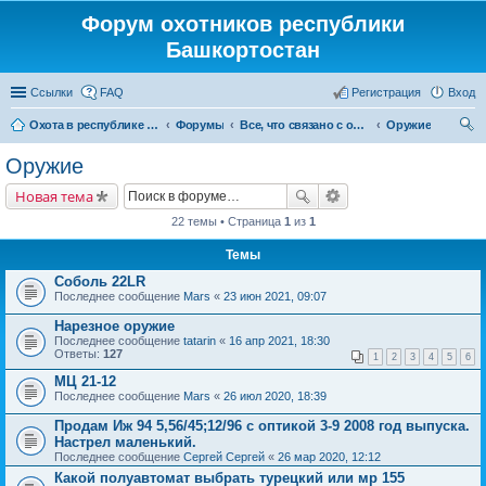
Форум охотников республики
Башкортостан
Ссылки
FAQ
Регистрация
Вход
Охота в республике Башкортостан
Форумы
Все, что связано с охотой
Оружие
ои
Оружие
ск
Новая тема
22 темы • Страница
1
из
1
Темы
Соболь 22LR
Последнее сообщение
Mars
«
23 июн 2021, 09:07
Нарезное оружие
Последнее сообщение
tatarin
«
16 апр 2021, 18:30
Ответы:
127
1
2
3
4
5
6
МЦ 21-12
Последнее сообщение
Mars
«
26 июл 2020, 18:39
Продам Иж 94 5,56/45;12/96 с оптикой 3-9 2008 год выпуска.
Настрел маленький.
Последнее сообщение
Сергей Сергей
«
26 мар 2020, 12:12
Какой полуавтомат выбрать турецкий или мр 155