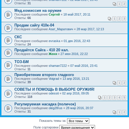
Ответы:
31
1
2
Мед.комиссия на оружие
Последнее сообщение
Сергей
«
18 май 2017, 20:11
Ответы:
66
1
2
3
Продам сайгу 410к-04
Последнее сообщение
Азат_Маратович
«
28 мар 2017, 12:13
СКС
Последнее сообщение
evraska
«
01 дек 2016, 22:43
Ответы:
24
Продаётся Сайга - 410 20 кал.
Последнее сообщение
Женя
«
27 июн 2016, 22:22
ТОЗ-БМ
Последнее сообщение
shaman7222
«
07 май 2016, 23:41
Ответы:
11
Приобретение второго гладкого
Последнее сообщение
Voigrad
«
13 апр 2016, 13:21
Ответы:
39
1
2
СОВЕТЫ И ПОМОЩЬ В ВЫБОРЕ ОРУЖИЯ!
Последнее сообщение
odessit
«
02 апр 2016, 09:05
Ответы:
118
1
2
3
4
5
Регулируемая насадка (поличок)
Последнее сообщение
oleg28rus
«
28 мар 2016, 20:37
Ответы:
31
1
2
Показать темы за:
Поле сортировки