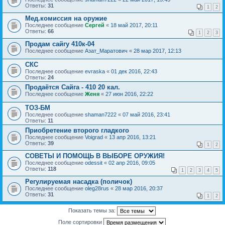
Ответы:
31
1
2
Мед.комиссия на оружие
Последнее сообщение
Сергей
«
18 май 2017, 20:11
Ответы:
66
1
2
3
Продам сайгу 410к-04
Последнее сообщение
Азат_Маратович
«
28 мар 2017, 12:13
СКС
Последнее сообщение
evraska
«
01 дек 2016, 22:43
Ответы:
24
Продаётся Сайга - 410 20 кал.
Последнее сообщение
Женя
«
27 июн 2016, 22:22
ТОЗ-БМ
Последнее сообщение
shaman7222
«
07 май 2016, 23:41
Ответы:
11
Приобретение второго гладкого
Последнее сообщение
Voigrad
«
13 апр 2016, 13:21
Ответы:
39
1
2
СОВЕТЫ И ПОМОЩЬ В ВЫБОРЕ ОРУЖИЯ!
Последнее сообщение
odessit
«
02 апр 2016, 09:05
Ответы:
118
1
2
3
4
5
Регулируемая насадка (поличок)
Последнее сообщение
oleg28rus
«
28 мар 2016, 20:37
Ответы:
31
1
2
Показать темы за:
Поле сортировки