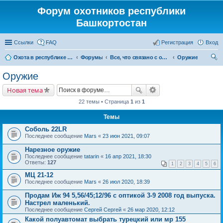
Форум охотников республики
Башкортостан
Ссылки
FAQ
Регистрация
Вход
Охота в республике Башкортостан
Форумы
Все, что связано с охотой
Оружие
ои
Оружие
ск
Новая тема
22 темы • Страница
1
из
1
Темы
Соболь 22LR
Последнее сообщение
Mars
«
23 июн 2021, 09:07
Нарезное оружие
Последнее сообщение
tatarin
«
16 апр 2021, 18:30
Ответы:
127
1
2
3
4
5
6
МЦ 21-12
Последнее сообщение
Mars
«
26 июл 2020, 18:39
Продам Иж 94 5,56/45;12/96 с оптикой 3-9 2008 год выпуска.
Настрел маленький.
Последнее сообщение
Сергей Сергей
«
26 мар 2020, 12:12
Какой полуавтомат выбрать турецкий или мр 155