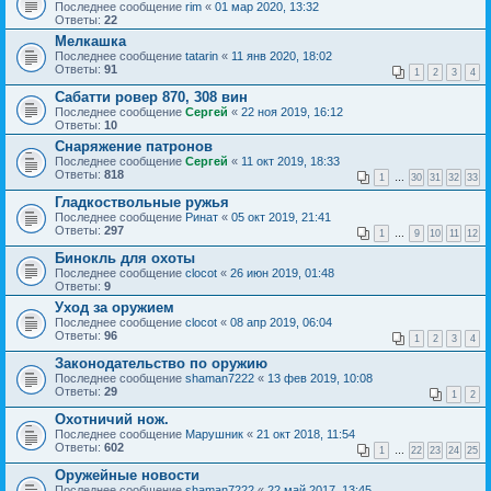
Последнее сообщение
rim
«
01 мар 2020, 13:32
Ответы:
22
Мелкашка
Последнее сообщение
tatarin
«
11 янв 2020, 18:02
Ответы:
91
1
2
3
4
Сабатти ровер 870, 308 вин
Последнее сообщение
Сергей
«
22 ноя 2019, 16:12
Ответы:
10
Снаряжение патронов
Последнее сообщение
Сергей
«
11 окт 2019, 18:33
Ответы:
818
1
…
30
31
32
33
Гладкоствольные ружья
Последнее сообщение
Ринат
«
05 окт 2019, 21:41
Ответы:
297
1
…
9
10
11
12
Бинокль для охоты
Последнее сообщение
clocot
«
26 июн 2019, 01:48
Ответы:
9
Уход за оружием
Последнее сообщение
clocot
«
08 апр 2019, 06:04
Ответы:
96
1
2
3
4
Законодательство по оружию
Последнее сообщение
shaman7222
«
13 фев 2019, 10:08
Ответы:
29
1
2
Охотничий нож.
Последнее сообщение
Марушник
«
21 окт 2018, 11:54
Ответы:
602
1
…
22
23
24
25
Оружейные новости
Последнее сообщение
shaman7222
«
22 май 2017, 13:45