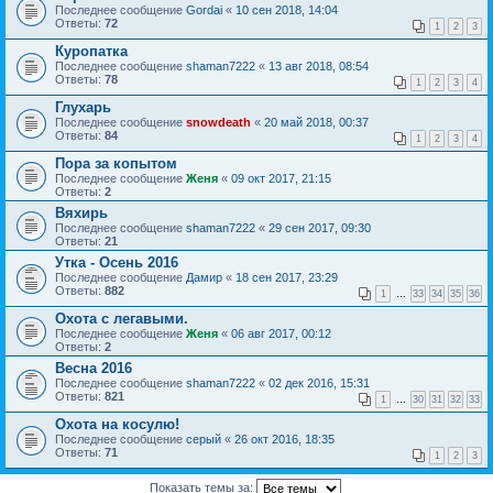
Последнее сообщение
Gordai
«
10 сен 2018, 14:04
Ответы:
72
1
2
3
Куропатка
Последнее сообщение
shaman7222
«
13 авг 2018, 08:54
Ответы:
78
1
2
3
4
Глухарь
Последнее сообщение
snowdeath
«
20 май 2018, 00:37
Ответы:
84
1
2
3
4
Пора за копытом
Последнее сообщение
Женя
«
09 окт 2017, 21:15
Ответы:
2
Вяхирь
Последнее сообщение
shaman7222
«
29 сен 2017, 09:30
Ответы:
21
Утка - Осень 2016
Последнее сообщение
Дамир
«
18 сен 2017, 23:29
Ответы:
882
1
…
33
34
35
36
Охота с легавыми.
Последнее сообщение
Женя
«
06 авг 2017, 00:12
Ответы:
2
Весна 2016
Последнее сообщение
shaman7222
«
02 дек 2016, 15:31
Ответы:
821
1
…
30
31
32
33
Охота на косулю!
Последнее сообщение
серый
«
26 окт 2016, 18:35
Ответы:
71
1
2
3
Показать темы за: