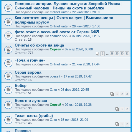
Полярные истории. Лучшие выпуски: Зверобой Ямала |
Снежный человек | Ненцы на охоте и рыбалке
Последнее сообщение
OnlineHunter
«
22 июл 2020, 20:02
Как охотятся ненцы | Охота на гуся | Выживание за
полярным кругом
Последнее сообщение
OnlineHunter
«
29 июн 2020, 17:00
фото отчет о весенней охоте от Сереги 6465
Последнее сообщение
shaman7222
«
07 июн 2020, 11:15
Ответы:
18
Отчеты об охоте на зайца
Последнее сообщение
Сергей
«
07 мар 2020, 08:08
Ответы:
774
1
…
28
29
30
31
«Гоча и гончие»
Последнее сообщение
OnlineHunter
«
21 янв 2020, 17:44
Серая ворона
Последнее сообщение
odessit
«
17 май 2019, 17:47
Ответы:
15
Бобер
Последнее сообщение
Олег
«
03 фев 2019, 20:55
Ответы:
51
1
2
3
Болотно-луговая
Последнее сообщение
Сергей
«
02 окт 2018, 19:36
Ответы:
30
1
2
Тихая охота (грибы)
Последнее сообщение
Олег
«
15 сен 2018, 21:09
Ответы:
45
1
2
Перепел