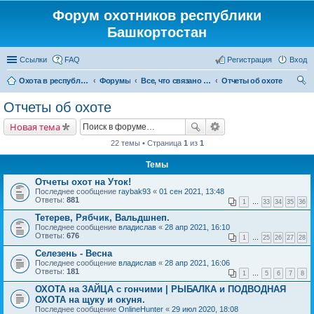
Форум охотников республики
Башкортостан
Ссылки
FAQ
Регистрация
Вход
Охота в республике Башкортостан
Форумы
Все, что связано с охотой
Отчеты об охоте
ои
Отчеты об охоте
ск
Новая тема
22 темы • Страница
1
из
1
Темы
Отчеты охот на Уток!
Последнее сообщение
raybak93
«
01 сен 2021, 13:48
Ответы:
881
1
…
33
34
35
36
Тетерев, Рябчик, Вальдшнеп.
Последнее сообщение
владислав
«
28 апр 2021, 16:10
Ответы:
676
1
…
25
26
27
28
Селезень - Весна
Последнее сообщение
владислав
«
28 апр 2021, 16:06
Ответы:
181
1
…
5
6
7
8
ОХОТА на ЗАЙЦА с гончими | РЫБАЛКА и ПОДВОДНАЯ
ОХОТА на щуку и окуня.
Последнее сообщение
OnlineHunter
«
29 июл 2020, 18:08