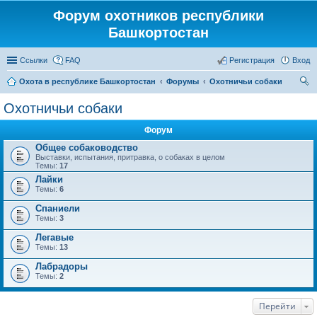
Форум охотников республики
Башкортостан
Ссылки
FAQ
Регистрация
Вход
Охота в республике Башкортостан
Форумы
Охотничьи собаки
ои
Охотничьи собаки
ск
Форум
Общее собаководство
Выставки, испытания, притравка, о собаках в целом
Темы:
17
Лайки
Темы:
6
Спаниели
Темы:
3
Легавые
Темы:
13
Лабрадоры
Темы:
2
Перейти