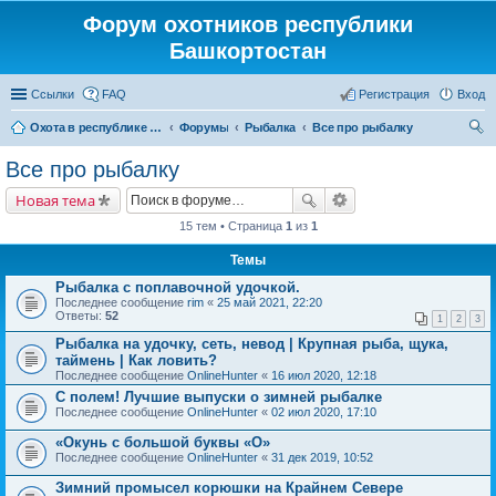
Форум охотников республики
Башкортостан
Ссылки
FAQ
Регистрация
Вход
Охота в республике Башкортостан
Форумы
Рыбалка
Все про рыбалку
ои
Все про рыбалку
ск
Новая тема
15 тем • Страница
1
из
1
Темы
Рыбалка с поплавочной удочкой.
Последнее сообщение
rim
«
25 май 2021, 22:20
Ответы:
52
1
2
3
Рыбалка на удочку, сеть, невод | Крупная рыба, щука,
таймень | Как ловить?
Последнее сообщение
OnlineHunter
«
16 июл 2020, 12:18
С полем! Лучшие выпуски о зимней рыбалке
Последнее сообщение
OnlineHunter
«
02 июл 2020, 17:10
«Окунь с большой буквы «О»
Последнее сообщение
OnlineHunter
«
31 дек 2019, 10:52
Зимний промысел корюшки на Крайнем Севере