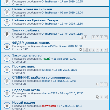
Последнее сообщение
OnlineHunter
«
17 дек 2019, 10:55
Ответы:
1
Налим клюет на силикон
Последнее сообщение
OnlineHunter
«
09 дек 2019, 18:04
Ответы:
4
Рыбалка на Крайнем Севере
Последнее сообщение
OnlineHunter
«
12 ноя 2019, 11:36
Зимняя рыбалка.
Последнее сообщение
OnlineHunter
«
12 ноя 2019, 11:36
Ответы:
151
1
…
4
5
6
7
ФИДЕР, донные снасти.
Последнее сообщение
demon1583
«
14 июл 2018, 08:08
Ответы:
142
1
2
3
4
5
6
Законодательство.
Последнее сообщение
Леший
«
11 июн 2018, 11:09
Ответы:
24
Проишествия.
Последнее сообщение
evraska
«
13 апр 2018, 11:05
Ответы:
6
СПИННИНГ, рыбалка со спиннингом.
Последнее сообщение
odessit
«
13 июл 2016, 22:06
Ответы:
26
1
2
Подводная охота
Последнее сообщение
shaman7222
«
18 мар 2016, 17:33
Ответы:
27
1
2
Новый раздел
Последнее сообщение
snowdeath
«
17 мар 2016, 10:16
Ответы:
7