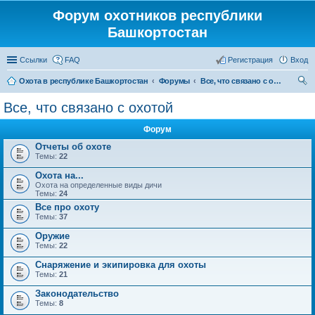
Форум охотников республики
Башкортостан
Ссылки
FAQ
Регистрация
Вход
Охота в республике Башкортостан
Форумы
Все, что связано с охотой
ои
Все, что связано с охотой
ск
Форум
Отчеты об охоте
Темы:
22
Охота на...
Охота на определенные виды дичи
Темы:
24
Все про охоту
Темы:
37
Оружие
Темы:
22
Снаряжение и экипировка для охоты
Темы:
21
Законодательство
Темы:
8