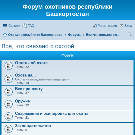
Форум охотников республики
Башкортостан
Ссылки
FAQ
Регистрация
Вход
Охота в республике Башкортостан
Форумы
Все, что связано с охотой
ои
Все, что связано с охотой
ск
Форум
Отчеты об охоте
Темы:
22
Охота на...
Охота на определенные виды дичи
Темы:
24
Все про охоту
Темы:
37
Оружие
Темы:
22
Снаряжение и экипировка для охоты
Темы:
21
Законодательство
Темы:
8