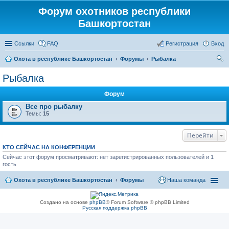
Форум охотников республики
Башкортостан
Ссылки
FAQ
Регистрация
Вход
Охота в республике Башкортостан
Форумы
Рыбалка
ои
Рыбалка
ск
Форум
Все про рыбалку
Темы:
15
Перейти
КТО СЕЙЧАС НА КОНФЕРЕНЦИИ
Сейчас этот форум просматривают: нет зарегистрированных пользователей и 1
гость
Охота в республике Башкортостан
Форумы
Наша команда
Создано на основе
phpBB
® Forum Software © phpBB Limited
Русская поддержка phpBB