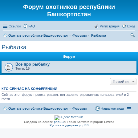
Форум охотников республики
Башкортостан
Ссылки
FAQ
Регистрация
Вход
Охота в республике Башкортостан
Форумы
Рыбалка
ои
Рыбалка
ск
Форум
Все про рыбалку
Темы:
15
Перейти
КТО СЕЙЧАС НА КОНФЕРЕНЦИИ
Сейчас этот форум просматривают: нет зарегистрированных пользователей и 2
гостя
Охота в республике Башкортостан
Форумы
Наша команда
Создано на основе
phpBB
® Forum Software © phpBB Limited
Русская поддержка phpBB